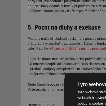
po vydání „Rozhodnutí o poskytnutí finančních prost
dotace a nový vlastník si musí v případě zájmu o zís
si žádost o dotaci, pokud vím, že objekt v dohledné d
5. Pozor na dluhy a exekuce
Podpora může být žadateli poskytnuta pouze v případ
úřadu, správy sociálního zabezpečení, Státního fondu ž
veřejné správy.
(Pozor například i na neuhrazenou p
Žadatel o dotaci musí mít prokazatelné právo nakládat
být omezeno například soudcovskou či exekutorskou z
a předmět podpory není předmětem insolvenčního řízen
pro úpravu předmětu podpory (tedy pro výměnu zdroje
Tyto webové
Tento článek je pouze informativní a má ve zkratce inf
Vyčerpávající informace naleznete v
Závazných pokyne
Tyto webové strán
webových stránek
souborů cookie.
Datum:
8.11.2021