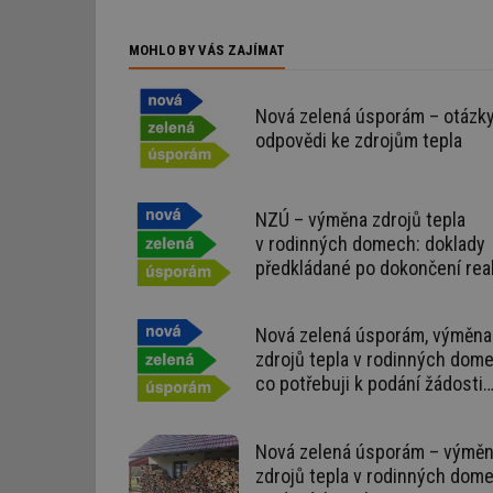
g_csrf_token
MOHLO BY VÁS ZAJÍMAT
id
Nová zelená úsporám – otázky
_hjAbsoluteSession
odpovědi ke zdrojům tepla
id
NZÚ – výměna zdrojů tepla
_hjIncludedInSessi
v rodinných domech: doklady
předkládané po dokončení rea
projektu
mv
Nová zelená úsporám, výměna
zdrojů tepla v rodinných dom
id
co potřebuji k podání žádosti
o dotaci
id
Nová zelená úsporám – výmě
_hjFirstSeen
zdrojů tepla v rodinných dom