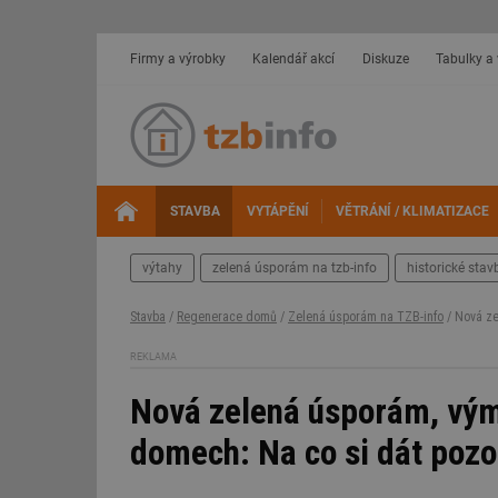
Firmy a výrobky
Kalendář akcí
Diskuze
Tabulky a
STAVBA
VYTÁPĚNÍ
VĚTRÁNÍ / KLIMATIZACE
výtahy
zelená úsporám na tzb-info
historické stav
Stavba
/
Regenerace domů
/
Zelená úsporám na TZB-info
/ Nová ze
REKLAMA
Nová zelená úsporám, výmě
domech: Na co si dát pozo