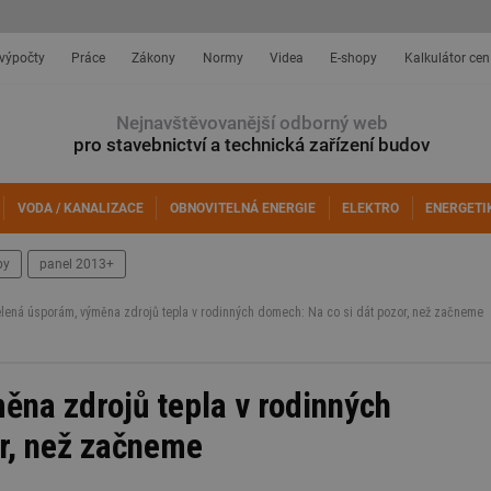
 výpočty
Práce
Zákony
Normy
Videa
E-shopy
Kalkulátor cen
Nejnavštěvovanější odborný web
pro stavebnictví a technická zařízení budov
VODA / KANALIZACE
OBNOVITELNÁ ENERGIE
ELEKTRO
ENERGETI
by
panel 2013+
lená úsporám, výměna zdrojů tepla v rodinných domech: Na co si dát pozor, než začneme
na zdrojů tepla v rodinných
r, než začneme