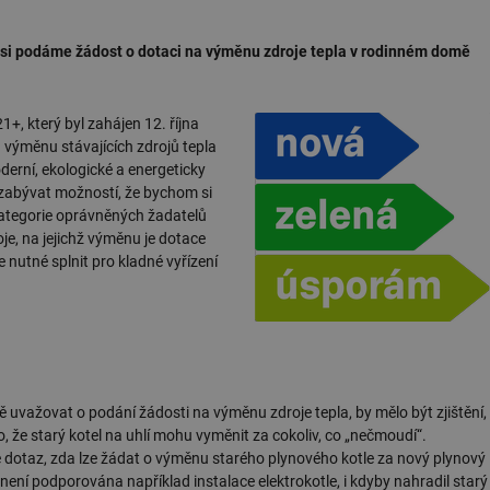
 si podáme žádost o dotaci na výměnu zdroje tepla v rodinném domě
, který byl zahájen 12. října
 výměnu stávajících zdrojů tepla
erní, ekologické a energeticky
ě zabývat možností, že bychom si
 kategorie oprávněných žadatelů
roje, na jejichž výměnu je dotace
e nutné splnit pro kladné vyřízení
važovat o podání žádosti na výměnu zdroje tepla, by mělo být zjištění,
o, že starý kotel na uhlí mohu vyměnit za cokoliv, co „nečmoudí“.
je dotaz, zda lze žádat o výměnu starého plynového kotle za nový plynový
není podporována například instalace elektrokotle, i kdyby nahradil starý