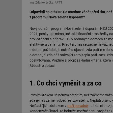
Ing. Zdeněk Lyčka, APTT
Odpovědi na otázku: Co musíme vědět před tím, než
z programu Nová zelená úsporám?
Nový dotační program Nová zelená úsporám NZÚ 2021+
2021, poskytuje mimo jiné také finanční prostředky na
pro vytápění a přípravu TV v rodinných domech za mod
efektivnější varianty. Před tím, než se začneme vážn
o dotaci požádali, je nutné si ujasnit, zda patříme do
o dotaci, či zda náš stávající zdroj tepla patří mezi zd
poskytována. Pojďme si projít základní kritéria, která j
žádosti o dotaci.
1. Co chci vyměnit a za co
Prvním krokem učiněným před tím, než začneme vážně u
zda je náš záměr vůbec realizovatelný. Neplatí pravidl
Nejčastějším dotazem v
naší poradně
na tzb-info.cz 
kondenzační kotel. To bohužel možné není. Stejně tak 