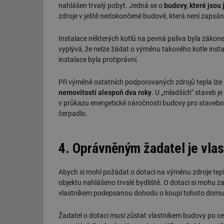
nahlášen trvalý pobyt. Jedná se o
budovy, které jsou 
zdroje v ještě nedokončené budově, která není zapsán
Instalace některých kotlů na pevná paliva byla zákon
vyplývá, že nelze žádat o výměnu takového kotle ins
instalace byla protiprávní.
Při výměně ostatních podporovaných zdrojů tepla lze 
nemovitostí alespoň dva roky
. U „mladších“ staveb j
v průkazu energetické náročnosti budovy pro stavební 
čerpadlo.
4. Oprávněným žadatel je vlas
Abych si mohl požádat o dotaci na výměnu zdroje tep
objektu nahlášeno trvalé bydliště. O dotaci si mohu z
vlastníkem podepsanou dohodu o koupi tohoto domu. 
Žadatel o dotaci musí zůstat vlastníkem budovy po c