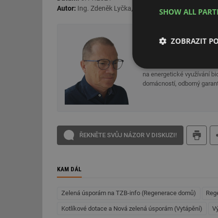
Autor:
Ing. Zdeněk Lyčka,
APTT
všechny články autora
SHOW ALL PAR
Ing. Zdeněk Ly
ZOBRAZIT P
APTT
Prezident Asociace podniků 
Nezbytně nutn
na energetické využívání bi
soubory
domácností, odborný garant
ŘEKNĚTE SVŮJ NÁZOR V DISKUZI!
Nezbytně nutn
Nezbytně nutné soubo
KAM DÁL
stránky nelze bez ne
Název
Zelená úsporám na TZB-info (Regenerace domů)
Reg
Kotlíkové dotace a Nová zelená úsporám (Vytápění)
V
g_state