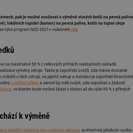
domech, pak je možné uvažovat o výměně starých kotlů na pevná paliva
děné), lokálních topidel (kamen) na pevná paliva, kotlů na topné oleje
ch se týká program NZÚ 2021+ naleznete
zde
.
ředků
a na maximálně 50 % z celkových přímých realizačních nákladů
realizace výměny zdroje. Takže je zapotřebí zvážit, zda máme dostatek
 zvláště u těch zdrojů, na jejichž nákup a instalaci je zapotřebí finančníc
 rodiny
s nižšími příjmy
a senioři by měli zvážit, zda nepočkat s žádostí
 dotace
, ve kterém bude možné žádat o dotaci až do výše 95 % z přímých
ochází k výměně
 či objektů určených pro rodinnou rekreaci
, ve které má jakákoliv osoba