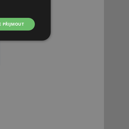
E PŘIJMOUT
Nezařazené
soubory
řazené soubory
 správa účtu. Webové