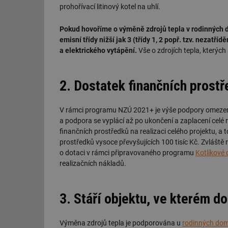
prohořívací litinový kotel na uhlí.
Pokud hovoříme o výměně zdrojů tepla v rodinných 
emisní třídy nižší jak 3 (třídy 1, 2 popř. tzv. nezatří
a elektrického vytápění.
Vše o zdrojích tepla, který
2. Dostatek finančních prost
V rámci programu NZÚ 2021+ je výše podpory omezen
a podpora se vyplácí až po ukončení a zaplacení celé 
finančních prostředků na realizaci celého projektu, a to
prostředků vysoce převyšujících 100 tisíc Kč. Zvláště
o dotaci v rámci připravovaného programu
Kotlíkové
realizačních nákladů.
3. Stáří objektu, ve kterém d
Výměna zdrojů tepla je podporována u
rodinných domů