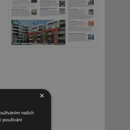
×
Používáním našich
i používání