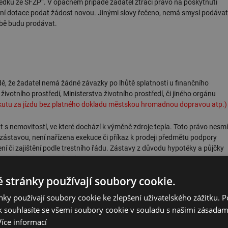
ředků ze SFŽP“. V opačném případě žadatel ztrácí právo na poskytnutí
kání dotace podat žádost novou. Jinými slovy řečeno, nemá smysl podávat
obě budu prodávat.
ě, že žadatel nemá žádné závazky po lhůtě splatnosti u finančního
ivotního prostředí, Ministerstva životního prostředí, či jiného orgánu
okutu za jízdu bez platného dokladu městskou hromadnou dopravou atp.)
 s nemovitostí, ve které dochází k výměně zdroje tepla. Toto právo nesmí
ástavou, není nařízena exekuce či příkaz k prodeji předmětu podpory
í či zajištění podle trestního řádu. Zástavy z důvodu hypotéky a půjčky
 tepla) nejsou na závadu.
 stránky používají soubory cookie.
ormovat o těch nejdůležitějších parametrech, které je zapotřebí splnit.
ch pro žadatele a příjemce podpory
.
ky používají soubory cookie ke zlepšení uživatelského zážitku. 
 souhlasíte se všemi soubory cookie v souladu s našimi zásadam
Více informací