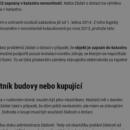
již zapsány v katastru nemovitostí
. Nelze žádat o dotaci na výměnu
a v katastru.
em o ochraně ovzduší zakázána již od 1. ledna 2014. Z toho logicky
talovaného v novostavbě kolaudované po roce 2013, protože tato
bez problémů žádat o dotaci v případě, že
objekt je zapsán do katastru
e možné podpořit pouze instalaci nového zdroje, se kterým se nepočítalo
řízení. To se týká především záměny stávajícího elektrokotle za tepelné
tník budovy nebo kupující
la v rodinném domě, musím být jeho vlastníkem. Nestačí mít v daném
ažádat také v případě, že dům ještě nevlastním, ale mám se stávajícím
Dohoda o koupi musí být součástí žádosti o dotaci.
elou dobu administrace žádosti. Tedy od okamžiku podání žádosti až