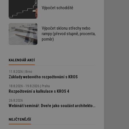
Výpočet schodiště
Výpočet sklonu střechy nebo
rampy (převod stupně, procenta,
poměr)
KALENDÁŘ AKCÍ
11.8.2026
Brno
h
Základy webového rozpočtování s KROS
18.8.2026 - 19.8.2026
Praha
Rozpočtování a kalkulace s KROS 4
26.8.2026
Webinář/seminář: Dveře jako součást architektonického detailu, technické řešení bez chyb
NEJČTENĚJŠÍ