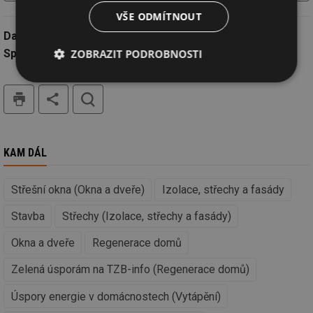
VŠE ODMÍTNOUT
Datum:
18.7.2024
ZOBRAZIT PODROBNOSTI
Společnost:
Wienerberger s.r.o.
Nezbytně
Výkonové
Soubory
tisk
hledat
nutné
soubory
cílení
soubory
KAM DÁL
Funkční soubory
Nezařazené
soubory
Střešní okna (Okna a dveře)
Izolace, střechy a fasády
Stavba
Střechy (Izolace, střechy a fasády)
Okna a dveře
Regenerace domů
Zelená úsporám na TZB-info (Regenerace domů)
Nezbytně nutné soubory
Výkonové soubory
Soubory cílení
Funkční soubory
Úspory energie v domácnostech (Vytápění)
Nezařazené soubory