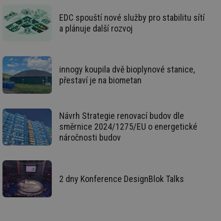
id
forum.tzb-
1 rok
Te
EDC spouští nové služby pro stabilitu sítí
info.cz
co
po
a plánuje další rozvoj
vy
se
_hjIncludedInSessionSample
1 minuta
Te
Hotjar Ltd
59 sekund
co
vetrani.tzb-
na
innogy koupila dvě bioplynové stanice,
info.cz
ab
přestaví je na biometan
Ho
zd
ná
za
vz
Návrh Strategie renovací budov dle
de
de
směrnice 2024/1275/EU o energetické
re
náročnosti budov
we
id
voda.tzb-
10 let
Te
info.cz
co
po
vy
2 dny Konference DesignBlok Talks
se
id
kalkulator.tzb-
1 rok
Te
info.cz
co
po
vy
se