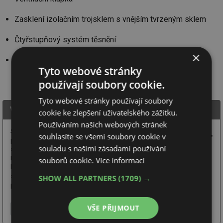
Zasklení izolačním trojsklem s vnějším tvrzeným sklem
Čtyřstupňový systém těsnění
×
Obsahuje spárové větrání
Tyto webové stránky
používají soubory cookie.
Tyto webové stránky používají soubory
Wienerberger s.r.o.
cookie ke zlepšení uživatelského zážitku.
Používáním našich webových stránek
Skupina Wienerberger AG
souhlasíte se všemi soubory cookie v
představuje největšího
souladu s našimi zásadami používání
světového výrobce cihel
Porotherm a současně
souborů cookie.
Více informací
lídra v produkci pálené střešní krytiny Tondach v Evropě. V roce 2019
společnost Wienerberger oslavila 200 let výročí od svého založení. V ČR
SHOW ALL PARTNERS
(1709) →
působí společnost ...
VŠE PŘIJMOUT
Více o firmě
Chci další informace
Webové stránky