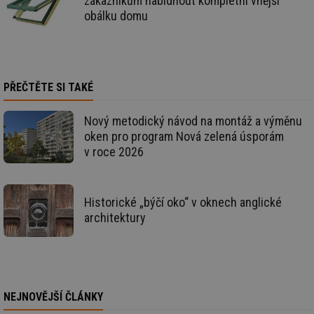
zákazníkům nabídnout kompletní vnější
vl
obálku domu
po
Air
us
už
pr
int
tě
PŘEČTĚTE SI TAKÉ
id
vytapeni.tzb-
10 let
Te
info.cz
co
po
Nový metodický návod na montáž a výměnu
vy
se
oken pro program Nová zelená úsporám
v roce 2026
id
stavba.tzb-
10 let
Te
info.cz
co
po
vy
se
Historické „býčí oko“ v oknech anglické
_hjFirstSeen
29 minut
So
Hotjar Ltd
architektury
59 sekund
na
.tzb-info.cz
ab
sl
ce
pr
poč
Ne
žá
NEJNOVĚJŠÍ ČLÁNKY
id
in