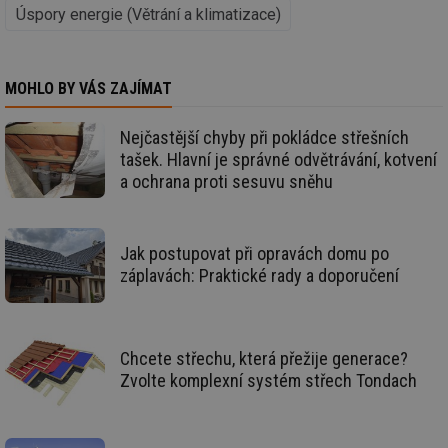
Úspory energie (Větrání a klimatizace)
Nezbytně nutné soubory cookie umožňují základní
funkce webových stránek, jako je přihlášení
uživatele a správa účtu. Webové stránky nelze bez
nezbytně nutných souborů cookie správně používat.
MOHLO BY VÁS ZAJÍMAT
Provider
/
Název
Vyprší
Po
Doména
Nejčastější chyby při pokládce střešních
g_state
.forum.tzb-
Zavřením
Sl
tašek. Hlavní je správné odvětrávání, kotvení
info.cz
prohlížeče
př
a ochrana proti sesuvu sněhu
po
g_csrf_token
.forum.tzb-
Zavřením
Sl
info.cz
prohlížeče
př
po
Jak postupovat při opravách domu po
id
konference.tzb-
1 rok
Te
záplavách: Praktické rady a doporučení
info.cz
co
po
vy
se
_hjAbsoluteSessionInProgress
29 minut
So
Hotjar Ltd
Chcete střechu, která přežije generace?
59 sekund
na
.tzb-info.cz
Zvolte komplexní systém střech Tondach
ab
sl
ce
pr
poč