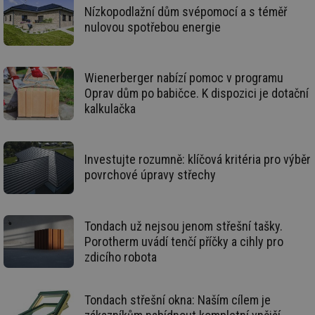
Ne
Nízkopodlažní dům svépomocí a s téměř
žá
id
nulovou spotřebou energie
in
id
vetrani.tzb-
10 let
Te
info.cz
co
po
Wienerberger nabízí pomoc v programu
vy
Oprav dům po babičce. K dispozici je dotační
se
kalkulačka
_hjIncludedInSessionSample
1 minuta
Te
Hotjar Ltd
59 sekund
co
elektro.tzb-
na
info.cz
ab
Ho
Investujte rozumně: klíčová kritéria pro výběr
zd
ná
povrchové úpravy střechy
za
vz
de
de
re
Tondach už nejsou jenom střešní tašky.
we
Porotherm uvádí tenčí příčky a cihly pro
mv
2 měsíce 4
Te
Airtable
zdicího robota
týdny
co
.tzb-info.cz
po
sl
už
Tondach střešní okna: Naším cílem je
int
vý