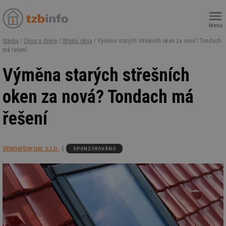
Menu
Stavba
/
Okna a dveře
/
Střešní okna
/ Výměna starých střešních oken za nová? Tondach
má řešení
Výměna starých střešních
oken za nová? Tondach má
řešení
Wienerberger s.r.o.
SPONZOROVÁNO