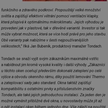
funkčního a zdravého podkroví. Propouštějí velké množství
světla a zajišťují efektivní větrání pomocí ventilační klapky,
která přispívá k optimálnímu mikroklimatu. Jejich výhodou je
provedení jak v plastové, tak v dřevěné variantě. Investor si tak
může vybrat možnost, která se více hodí právě pro jeho stavbu.
Obě varianty pak nabízíme v šesti nejpoužívanějších
velikostech
,” říká Jan Bubeník, produktový manažer Tondach.
Tondach se snaží vyjít svým zákazníkům maximálně vstříc
a nabídnout jim kromě vysoké kvality i další výhody. „
Zákazníci
u těchto oken oceňují především dokonalé zateplení po celé
výšce a obvodu okenního rámu, díky použití lemování Thermo
a zateplovací sady jako standard. Okna taktéž zajišťují
kompatibilitu s ostatními prvky a příslušenstvím značky
Tondach, ale také jejich jednoduchou instalaci. Za jeden den je
možné vyměnit přibližně dvě okna, u novostavby může jít až
o pět instalací oken během jednoho dne. Vše záleží na použité