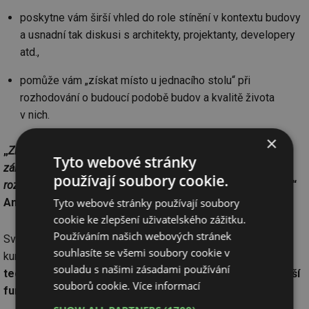
poskytne vám širší vhled do role stínění v kontextu budovy
a usnadní tak diskusi s architekty, projektanty, developery
atd.,
pomůže vám „získat místo u jednacího stolu“ při
rozhodování o budoucí podobě budov a kvalitě života
v nich.
×
„
Získáním znalostí si získáte respekt a důvěru. Když vám
Tyto webové stránky
zákazníci začnou důvěřovat, dovolí vám ovlivňovat jejich
používají soubory cookie.
rozhodnutí. To pomůže dlouhodobě rozvíjet vaše podnikání.
“
Tyto webové stránky používají soubory
Anders Hall, předseda představenstva ES-SO.
cookie ke zlepšení uživatelského zážitku.
Používáním našich webových stránek
Svaz podnikatelů ve stínicí technice bude připravovat i další
souhlasíte se všemi soubory cookie v
kurzy ADVISOR a nabízet je svým členům.
Obor stínicí
souladu s našimi zásadami používání
techniky v České republice tak bude získávat další a další
souborů cookie.
Více informací
fundované odborníky.