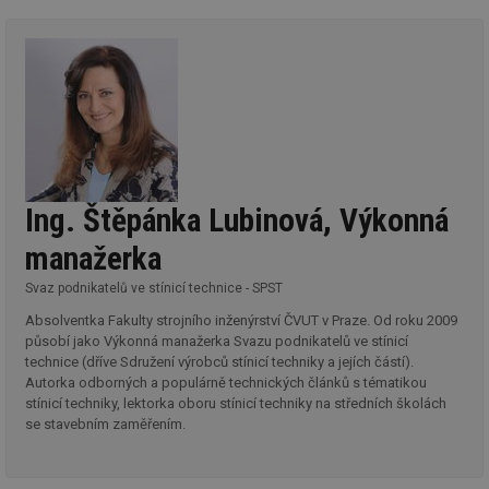
Nezbytně nutné soubory
Výkonové soubory
Soubory cílení
Funkční soubory
Nezařazené soubory
Nezbytně nutné soubory cookie umožňují základní
funkce webových stránek, jako je přihlášení
uživatele a správa účtu. Webové stránky nelze bez
nezbytně nutných souborů cookie správně používat.
Ing. Štěpánka Lubinová, Výkonná
Provider
/
Název
Vyprší
Po
Doména
manažerka
g_state
.forum.tzb-
Zavřením
Sl
info.cz
prohlížeče
př
Svaz podnikatelů ve stínicí technice - SPST
po
Absolventka Fakulty strojního inženýrství ČVUT v Praze. Od roku 2009
g_csrf_token
.forum.tzb-
Zavřením
Sl
působí jako Výkonná manažerka Svazu podnikatelů ve stínicí
info.cz
prohlížeče
př
po
technice (dříve Sdružení výrobců stínicí techniky a jejích částí).
Autorka odborných a populárně technických článků s tématikou
id
konference.tzb-
1 rok
Te
stínicí techniky, lektorka oboru stínicí techniky na středních školách
info.cz
co
po
se stavebním zaměřením.
vy
se
_hjAbsoluteSessionInProgress
29 minut
So
Hotjar Ltd