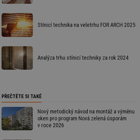
mv
2 měsíce 4
Te
Airtable
týdny
co
.tzb-info.cz
po
sl
už
int
Stínicí technika na veletrhu FOR ARCH 2025
vý
vl
po
Air
us
už
pr
Analýza trhu stínicí techniky za rok 2024
int
tě
id
vytapeni.tzb-
10 let
Te
info.cz
co
po
vy
se
PŘEČTĚTE SI TAKÉ
id
stavba.tzb-
10 let
Te
info.cz
co
po
vy
Nový metodický návod na montáž a výměnu
se
oken pro program Nová zelená úsporám
_hjFirstSeen
29 minut
So
Hotjar Ltd
v roce 2026
59 sekund
na
.tzb-info.cz
ab
sl