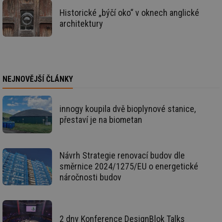
ce
pr
Historické „býčí oko“ v oknech anglické
poč
architektury
Ne
žá
id
in
id
forum.tzb-
1 rok
Te
info.cz
co
po
NEJNOVĚJŠÍ ČLÁNKY
vy
se
_hjIncludedInSessionSample
1 minuta
Te
Hotjar Ltd
59 sekund
co
vetrani.tzb-
innogy koupila dvě bioplynové stanice,
na
info.cz
přestaví je na biometan
ab
Ho
zd
ná
za
Návrh Strategie renovací budov dle
vz
de
směrnice 2024/1275/EU o energetické
de
náročnosti budov
re
we
id
voda.tzb-
10 let
Te
info.cz
co
po
2 dny Konference DesignBlok Talks
vy