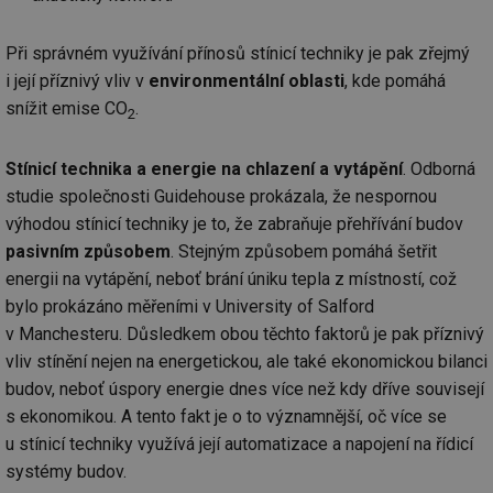
Při správném využívání přínosů stínicí techniky je pak zřejmý
i její příznivý vliv v
environmentální oblasti
, kde pomáhá
snížit emise CO
.
2
Stínicí technika a energie na chlazení a vytápění
. Odborná
studie společnosti Guidehouse prokázala, že nespornou
výhodou stínicí techniky je to, že zabraňuje přehřívání budov
pasivním způsobem
. Stejným způsobem pomáhá šetřit
energii na vytápění, neboť brání úniku tepla z místností, což
bylo prokázáno měřeními v University of Salford
v Manchesteru. Důsledkem obou těchto faktorů je pak příznivý
vliv stínění nejen na energetickou, ale také ekonomickou bilanci
budov, neboť úspory energie dnes více než kdy dříve souvisejí
s ekonomikou. A tento fakt je o to významnější, oč více se
u stínicí techniky využívá její automatizace a napojení na řídicí
systémy budov.