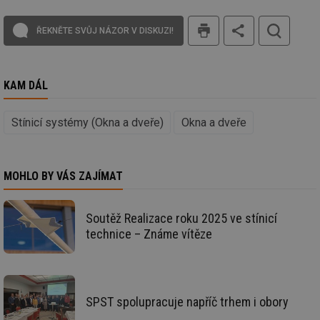
59 sekund
na
.tzb-info.cz
ab
tisk
sl
ŘEKNĚTE SVŮJ NÁZOR V DISKUZI!
ce
pr
poč
Ne
žá
KAM DÁL
id
in
id
vetrani.tzb-
10 let
Te
Stínicí systémy (Okna a dveře)
Okna a dveře
info.cz
co
po
vy
se
MOHLO BY VÁS ZAJÍMAT
_hjIncludedInSessionSample
1 minuta
Te
Hotjar Ltd
59 sekund
co
elektro.tzb-
na
info.cz
ab
Soutěž Realizace roku 2025 ve stínicí
Ho
zd
technice – Známe vítěze
ná
za
vz
de
de
re
we
SPST spolupracuje napříč trhem i obory