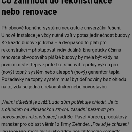
Co zahrnout do rekonstrukce
nebo renovace
Při obnově topného systému neexistuje univerzální řešení.
U nové instalace je vždy nutné vzít v potaz jedinečnost budovy.
Ke každé budově je třeba – a dvojnásob to platí pro
rekonstrukci – přistupovat individuálně. Energeticky účinná
renovace obvodového pláště budovy by měla být vždy na
prvním místě. Teprve poté lze stanovit tepelný výkon pro
(nový) topný systém nebo alespoň (nový) generátor tepla.
Požadavky na topný systém musí být definovány bez ohledu
na to, zda se jedná o rekonstrukci nebo novostavbu.
„
Velmi důležité je zvážit, zda dům potřebuje chladit. Je to
s ohledem na klimatickou změnu zásadní parametr pro
novostavby i rekonstrukce
,“ radí Bc. Pavel Vořech, produktový
manažer pro oblast větrání z firmy Zehnder. „
Pokud je chlazení
vyžadováno, mělo by se jako zdroj použít tepelné čerpadlo.