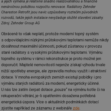
a jejich výměna je relativně snadno realizovatelnou a finančně
id
voda.tzb-
10 let
Te
nenáročnou položkou rozpočtu renovace. Radiátory Zehnder
info.cz
co
Chareston Retrofit jsou navíc uzpůsobeny roztečím původních
po
vy
rozvodů, takže jejich instalace nevyžaduje složité stavební zásahy.
se
Zdroj: Zehnder Group AG
id
kalkulator.tzb-
1 rok
Te
info.cz
co
Obráceně to však neplatí, protože moderní topný systém
po
vy
s odpovídajícími nízkými průtokovými teplotami nemůže nikdy
se
dosáhnout maximální účinnosti, pokud zůstanou v provozu
id
oze.tzb-info.cz
10 let
Te
staré radiátory s vysokými průtokovými teplotami. Výměnu
co
po
topného systému v rámci rekonstrukce je proto možné jen
vy
se
doporučit. Majitelé nemovitostí nejenže získají výhodu trvale
_hjIncludedInSessionSample
1 minuta
Te
Hotjar Ltd
nižší spotřeby energie, ale zpravidla mohou využít i atraktivní
59 sekund
co
oze.tzb-info.cz
na
dotace. V mnoha evropských zemích existují pobídky i pro
ab
výměnu starých radiátorů za moderní, energeticky účinné.
Ho
zd
U nás lze zatím čerpat dotace „pouze“ na výměnu kotle či na
ná
za
rekuperační větrání, je-li opatřeními dosažena potřebná
vz
de
energetická úspora. Více o aktuálních podmínkách dotací
de
zjistíte například ze záznamu z webináře
zde
.
re