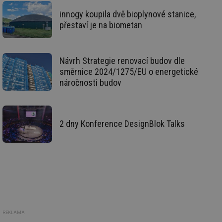
ab
Ho
innogy koupila dvě bioplynové stanice,
zd
ná
přestaví je na biometan
za
vz
de
de
re
Návrh Strategie renovací budov dle
we
směrnice 2024/1275/EU o energetické
_hjIncludedInSessionSample
1 minuta
Te
Hotjar Ltd
náročnosti budov
59 sekund
co
vytapeni.tzb-
na
info.cz
ab
Ho
zd
ná
2 dny Konference DesignBlok Talks
za
vz
de
de
re
we
CookieScriptConsent
1 rok
Te
CookieScript
co
.tzb-info.cz
sl
Sc
za
př
REKLAMA
so