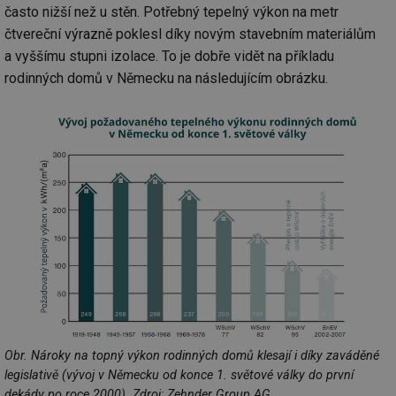
často nižší než u stěn. Potřebný tepelný výkon na metr
čtvereční výrazně poklesl díky novým stavebním materiálům
a vyššímu stupni izolace. To je dobře vidět na příkladu
rodinných domů v Německu na následujícím obrázku.
Obr. Nároky na topný výkon rodinných domů klesají i díky zaváděné
legislativě (vývoj v Německu od konce 1. světové války do první
dekády po roce 2000). Zdroj: Zehnder Group AG