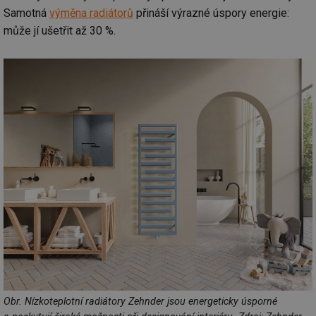
Samotná
výměna radiátorů
přináší výrazné úspory energie:
může jí ušetřit až 30 %.
Obr. Nízkoteplotní radiátory Zehnder jsou energeticky úsporné