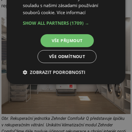
souladu s našimi zásadami používání
regenerativních topných systémů, jako je tepelné čerpadlo.
souborů cookie.
Více informací
SHOW ALL PARTNERS
(1709) →
VŠE PŘIJMOUT
VŠE ODMÍTNOUT
ZOBRAZIT PODROBNOSTI
Nezbytně
Výkonové
Soubory
nutné
soubory
cílení
soubory
Funkční soubory
Nezařazené
Obr. Rekuperační jednotka Zehnder ComfoAir Q představuje špičku
soubory
v rekuperačním větrání. Unikátní klimatizační modul Zehnder
ComfoClime dále zvyšuje účinnost rekuperace a chrání interiér proti