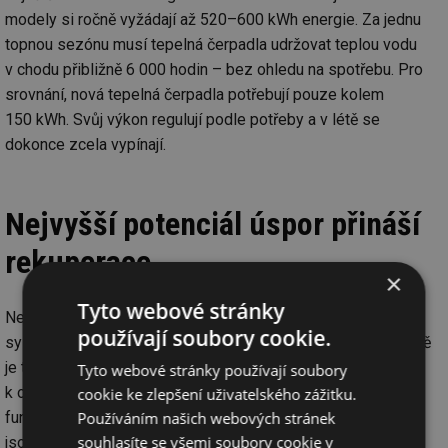
modely si ročně vyžádají až 520–600 kWh energie. Za jednu
topnou sezónu musí tepelná čerpadla udržovat teplou vodu
v chodu přibližně 6 000 hodin – bez ohledu na spotřebu. Pro
srovnání, nová tepelná čerpadla potřebují pouze kolem
150 kWh. Svůj výkon regulují podle potřeby a v létě se
dokonce zcela vypínají.
Nejvyšší potenciál úspor přináší
rekuperace
×
Tyto webové stránky
Nejvyšší úspory energie lze dosáhnout náhradou topného
používají soubory cookie.
systému na fosilní paliva systémem rekuperačním. Současně
je třeba zvážit výměnu starých radiátorů. Teprve pak dojde
Tyto webové stránky používají soubory
k optimálnímu sladění výroby a přenosu tepla. To dokonale
cookie ke zlepšení uživatelského zážitku.
Používáním našich webových stránek
funguje s moderními radiátory s nízkou teplotou vody, které
souhlasíte se všemi soubory cookie v
jsou speciálně navrženy pro nízké průtokové teploty