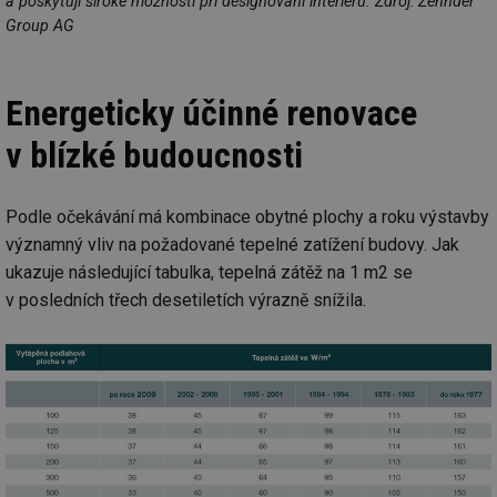
a poskytují široké možnosti při designování interiéru. Zdroj: Zehnder
Group AG
Energeticky účinné renovace
v blízké budoucnosti
Podle očekávání má kombinace obytné plochy a roku výstavby
významný vliv na požadované tepelné zatížení budovy. Jak
ukazuje následující tabulka, tepelná zátěž na 1 m2 se
v posledních třech desetiletích výrazně snížila.