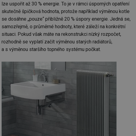
de
lze uspořit až 30 % energie. To je v rámci úsporných opatření
de
re
skutečně špičková hodnota, protože například výměnou kotle
we
se dosáhne „pouze“ přibližně 20 % úspory energie. Jedná se,
mv
2 měsíce 4
Te
Airtable
samozřejmě, o průměrné hodnoty, které záleží na konkrétní
týdny
co
.tzb-info.cz
po
situaci. Pokud však máte na rekonstrukci nízký rozpočet,
sl
už
rozhodně se vyplatí začít výměnou starých radiátorů,
int
vý
a s výměnou staršího topného systému počkat.
vl
po
Air
us
už
pr
int
tě
id
vytapeni.tzb-
10 let
Te
info.cz
co
po
vy
se
id
stavba.tzb-
10 let
Te
info.cz
co
po
vy
se