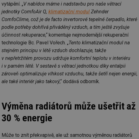
info.cz
co
vytápění. „
V nabídce máme i nadstavbu pro naše větrací
po
vy
jednotky ComfoAir Q,
klimatizační modul
Zehnder
se
ComfoClime, což je de facto invertorové tepelné čerpadlo, které
_hjAbsoluteSessionInProgress
29 minut
So
Hotjar Ltd
podle potřeby dohřívá přiváděný vzduch, a tím ještě zvyšuje
59 sekund
na
.tzb-info.cz
ab
účinnost rekuperace
,“ komentuje nejmodernější rekuperační
sl
ce
technologie Bc. Pavel Vořech. „
Tento klimatizační modul na
pr
poč
stejném principu v létě vzduch dochlazuje, takže
Ne
žá
v nepřetržitém provozu udržuje komfortní teplotu v interiéru
id
i v parném létě. V sestavě s větrací jednotkou díky entalpii
in
zároveň optimalizuje vlhkost vzduchu, takže šetří nejen energii,
id
vetrani.tzb-
10 let
Te
info.cz
co
ale také interiér jako takový
,“ dodává odborník.
po
vy
se
_hjIncludedInSessionSample
1 minuta
Te
Hotjar Ltd
Výměna radiátorů může ušetřit až
59 sekund
co
elektro.tzb-
na
info.cz
30 % energie
ab
Ho
zd
ná
za
Může to znít překvapivě, ale už samotnou výměnou radiátorů
vz