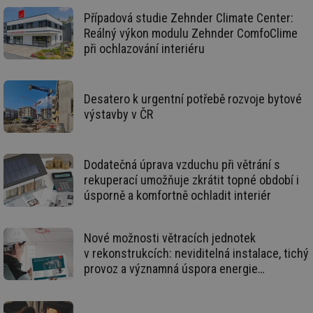
spr
da
Případová studie Zehnder Climate Center:
co
Reálný výkon modulu Zehnder ComfoClime
ná
we
při ochlazování interiéru
__cf_bm
29 minut
Te
Cloudflare Inc.
59 sekund
co
.vimeo.com
po
ro
Desatero k urgentní potřebě rozvoje bytové
li
výstavby v ČR
To
př
by
po
zp
po
Dodatečná úprava vzduchu při větrání s
we
rekuperací umožňuje zkrátit topné období i
st
úsporně a komfortně ochladit interiér
sid
forum.tzb-
1 rok
To
info.cz
bě
so
al
Nové možnosti větracích jednotek
na
so
v rekonstrukcích: neviditelná instalace, tichý
re
provoz a významná úspora energie
pr
po
rekuperací
sp
rel