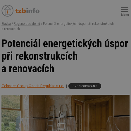
Menu
Stavba
/
Regenerace domů
/ Potenciál energetických úspor při rekonstrukcích
a renovacích
Potenciál energetických úspor
při rekonstrukcích
a renovacích
Zehnder Group Czech Republic s.r.o.
SPONZOROVÁNO