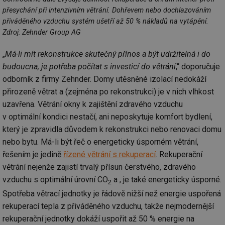
přesychání při intenzivním větrání. Dohřevem nebo dochlazováním
přiváděného vzduchu systém ušetří až 50 % nákladů na vytápění.
Zdroj: Zehnder Group AG
„
Má-li mít rekonstrukce skutečný přínos a být udržitelná i do
Nezbytně nutné soubory
Výkonové soubory
budoucna, je potřeba počítat s investicí do větrání
,“ doporučuje
Soubory cílení
Funkční soubory
odborník z firmy Zehnder. Domy utěsněné izolací nedokáží
Nezařazené soubory
přirozeně větrat a (zejména po rekonstrukci) je v nich vlhkost
Nezbytně nutné soubory cookie umožňují základní
uzavřena. Větrání okny k zajištění zdravého vzduchu
funkce webových stránek, jako je přihlášení
v optimální kondici nestačí, ani neposkytuje komfort bydlení,
uživatele a správa účtu. Webové stránky nelze bez
nezbytně nutných souborů cookie správně používat.
který je zpravidla důvodem k rekonstrukci nebo renovaci domu
Provider
/
nebo bytu. Má-li být řeč o energeticky úsporném větrání,
Název
Vyprší
Po
Doména
řešením je jedině
řízené větrání s rekuperací
. Rekuperační
g_state
.forum.tzb-
Zavřením
Sl
větrání nejenže zajistí trvalý přísun čerstvého, zdravého
info.cz
prohlížeče
př
po
vzduchu s optimální úrovní CO
a , je také energeticky úsporné.
2
g_csrf_token
.forum.tzb-
Zavřením
Sl
Spotřeba větrací jednotky je řádově nižší než energie uspořená
info.cz
prohlížeče
př
po
rekuperací tepla z přiváděného vzduchu, takže nejmodernější
rekuperační jednotky dokáží uspořit až 50 % energie na
id
konference.tzb-
1 rok
Te