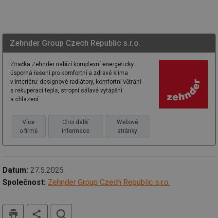
we
_dc_gtm_UA-5901706-1
.tzb-info.cz
58 sekund
Te
co
př
w
po
Zehnder Group Czech Republic s.r.o.
Sp
Go
da
Značka Zehnder nabízí komplexní energeticky
kó
úsporná řešení pro komfortní a zdravé klima
Po
v interiéru: designové radiátory, komfortní větrání
lz
za
s rekuperací tepla, stropní sálavé vytápění
nu
a chlazení.
be
sk
fu
Více
Chci další
Webové
sp
ná
o firmě
informace
stránky
je
kte
id
př
úč
Datum:
27.5.2025
An
Společnost:
Zehnder Group Czech Republic s.r.o.
id
energetika.tzb-
10 let
Te
info.cz
co
po
vy
tisk
hledat
se