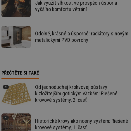
Jak využít vlhkost ve prospěch úspor a
_hjIncludedInSessionSample
1 minuta
Te
Hotjar Ltd
59 sekund
co
energetika.tzb-
vyššího komfortu větrání
na
info.cz
ab
Ho
zd
ná
za
Odolné, krásné a úsporné: radiátory s novými
vz
metalickými PVD povrchy
de
de
re
we
_hjIncludedInSessionSample
1 minuta
Te
Hotjar Ltd
59 sekund
co
stavba.tzb-
na
info.cz
PŘEČTĚTE SI TAKÉ
ab
Ho
zd
ná
Od jednoduchej krokvovej sústavy
za
k zložitejším gotickým väzbám: Riešené
vz
de
krovové systémy, 2. časť
de
re
we
id
www.tzb-
10 let
Te
Historické krovy ako nosný systém: Riešené
info.cz
co
po
krovové systémy, 1. časť
vy