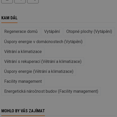
_hjIncludedInSessionSample
1 minuta
Te
Hotjar Ltd
59 sekund
co
kalkulator.tzb-
na
info.cz
ab
KAM DÁL
Ho
zd
ná
za
Regenerace domů
Vytápění
Otopné plochy (Vytápění)
vz
de
Úspory energie v domácnostech (Vytápění)
de
re
we
Větrání a klimatizace
_hjIncludedInSessionSample
1 minuta
Te
Hotjar Ltd
59 sekund
co
voda.tzb-
Větrání s rekuperací (Větrání a klimatizace)
na
info.cz
ab
Ho
Úspory energie (Větrání a klimatizace)
zd
ná
Facility management
za
vz
de
Energetická náročnost budov (Facility management)
de
re
we
__gfp_64b
1 rok
Je
Gemius
MOHLO BY VÁS ZAJÍMAT
so
.tzb-info.cz
kt