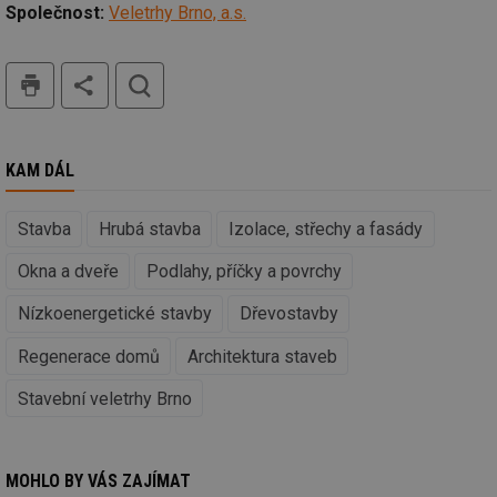
in
Společnost:
Veletrhy Brno, a.s.
id
vetrani.tzb-
10 let
Te
info.cz
co
tisk
hledat
po
vy
se
_hjIncludedInSessionSample
1 minuta
Te
Hotjar Ltd
59 sekund
co
elektro.tzb-
na
info.cz
KAM DÁL
ab
Ho
zd
Stavba
Hrubá stavba
Izolace, střechy a fasády
ná
za
vz
Okna a dveře
Podlahy, příčky a povrchy
de
de
re
Nízkoenergetické stavby
Dřevostavby
we
mv
2 měsíce 4
Te
Airtable
Regenerace domů
Architektura staveb
týdny
co
.tzb-info.cz
po
Stavební veletrhy Brno
sl
už
int
vý
vl
po
MOHLO BY VÁS ZAJÍMAT
Air