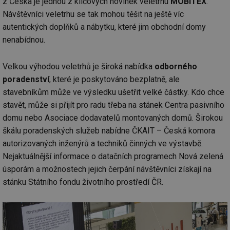
z Česka je jednou z klíčových novinek veletrhu
MOBITEX
.
Návštěvníci veletrhu se tak mohou těšit na ještě víc
autentických doplňků a nábytku, které jim obchodní domy
nenabídnou.
Velkou výhodou veletrhů je široká nabídka
odborného
poradenství
, které je poskytováno bezplatně, ale
stavebníkům může ve výsledku ušetřit velké částky. Kdo chce
stavět, může si přijít pro radu třeba na stánek Centra pasivního
domu nebo Asociace dodavatelů montovaných domů. Širokou
škálu poradenských služeb nabídne ČKAIT – Česká komora
autorizovaných inženýrů a techniků činných ve výstavbě.
Nejaktuálnější informace o datačních programech Nová zelená
úsporám a možnostech jejich čerpání návštěvníci získají na
stánku Státního fondu životního prostředí ČR.