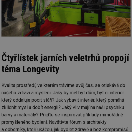
Čtyřlístek jarních veletrhů propojí
téma Longevity
Kvalita prostředí, ve kterém trávíme svůj čas, se otiskává do
našeho zdraví a myšlení. Jaký by měl být dům, byt či interiér,
který oddaluje pocit stáří? Jak vybavit interiér, který pomáhá
zklidnit mysl a dobít energii? Jaký vliv mají na naši psychiku
barvy a materiály? Přijďte se inspirovat příklady mimořádně
promyšleného bydlení. Navštivte fórum s architekty
a odborníky, kteří ukážou, jak bydlet zdravě a bez kompromisů.