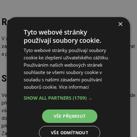
Rozšířený projekt Zahrady
×
Tyto webové stránky
V ikonickém pavilonu A se připravuje rozšířená expozice
používají soubory cookie.
zaměřená na zahrady a venkovní prostory. Přijďte se inspirovat
Tyto webové stránky používají soubory
a představit své produkty v tomto atraktivním prostředí.
cookie ke zlepšení uživatelského zážitku.
Používáním našich webových stránek
souhlasíte se všemi soubory cookie v
Studentské a učňovské soutěže
souladu s našimi zásadami používání
souborů cookie.
Více informací
Veletrhy budou opět příležitostí pro mladou generaci, která zde
SHOW ALL PARTNERS
(1709) →
předvede svou kreativitu i řemeslný um. V rámci akce Mistři
všedních dnů vyvrcholí celostátní kola soutěží odborných
VŠE PŘIJMOUT
dovedností. Nejschopnější žáci nejen z České republiky
předvedou ve finálovém klání to nejlepší ze svých řemesel.
VŠE ODMÍTNOUT
Zapojí moderní nástroje a postupy, ukážou, jak mají šikovné