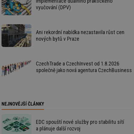
Implementace duálního praktického
info.cz
co
po
vyučování (DPV)
vy
se
_hjIncludedInSessionSample
1 minuta
Te
Hotjar Ltd
59 sekund
co
vetrani.tzb-
na
info.cz
Ani rekordní nabídka nezastavila růst cen
ab
nových bytů v Praze
Ho
zd
ná
za
vz
de
CzechTrade a CzechInvest od 1.8.2026
de
re
společně jako nová agentura CzechBusiness
we
id
voda.tzb-
10 let
Te
info.cz
co
po
vy
se
NEJNOVĚJŠÍ ČLÁNKY
id
kalkulator.tzb-
1 rok
Te
info.cz
co
po
vy
EDC spouští nové služby pro stabilitu sítí
se
a plánuje další rozvoj
id
oze.tzb-info.cz
10 let
Te