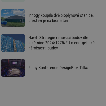
co
po
vy
se
innogy koupila dvě bioplynové stanice,
_hjIncludedInSessionSample
1 minuta
Te
Hotjar Ltd
přestaví je na biometan
59 sekund
co
oze.tzb-info.cz
na
ab
Ho
zd
Návrh Strategie renovací budov dle
ná
za
směrnice 2024/1275/EU o energetické
vz
náročnosti budov
de
de
re
we
_dc_gtm_UA-5901706-1
.tzb-info.cz
58 sekund
Te
2 dny Konference DesignBlok Talks
co
př
w
po
Sp
Go
da
kó
Po
lz
za
nu