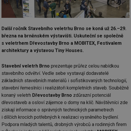
Další ročník Stavebního veletrhu Brno se koná už 26.–29.
března na brněnském výstavišti. Uskuteční se společně
s veletrhem Dřevostavby Brno a MOBITEX, Festivalem
architektury a výstavou Tiny Houses.
Stavební veletrh Brno
prezentuje průřez celou nabídkou
stavebního odvětví. Vedle sebe vystavují dodavatelé
základních stavebních materiálů i sofistikovaných technologií,
stavební řemeslníci i realizátoři kompletních staveb. Souběžně
konaný veletrh
Dřevostavby Brno
zdůrazní potenciál
dřevostaveb a osloví zájemce o domy na klíč. Návštěvníci zde
získají informace o správných technických parametrech
i dílčích krocích potřebných k realizaci vysněného bydlení.
Podpora mladých talentů, drobných výrobců a rodinných firem