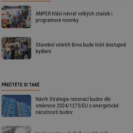
us
už
pr
AMPER hlásí návrat velkých značek i
int
programové novinky
tě
id
vytapeni.tzb-
10 let
Te
info.cz
co
po
vy
Stavební veletrh Brno bude řešit dostupné
se
bydlení
id
stavba.tzb-
10 let
Te
info.cz
co
po
vy
se
_hjFirstSeen
29 minut
So
Hotjar Ltd
59 sekund
na
.tzb-info.cz
PŘEČTĚTE SI TAKÉ
ab
sl
ce
Návrh Strategie renovací budov dle
pr
poč
směrnice 2024/1275/EU o energetické
Ne
náročnosti budov
žá
id
in
id
forum.tzb-
1 rok
Te