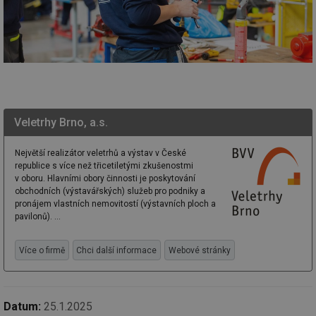
funkce webových stránek, jako je přihlášení
uživatele a správa účtu. Webové stránky nelze bez
nezbytně nutných souborů cookie správně používat.
Provider
/
Název
Vyprší
Po
Doména
g_state
.forum.tzb-
Zavřením
Sl
info.cz
prohlížeče
př
po
Veletrhy Brno, a.s.
g_csrf_token
.forum.tzb-
Zavřením
Sl
info.cz
prohlížeče
př
po
Největší realizátor veletrhů a výstav v České
id
konference.tzb-
1 rok
Te
republice s více než třicetiletými zkušenostmi
info.cz
co
v oboru. Hlavními obory činnosti je poskytování
po
obchodních (výstavářských) služeb pro podniky a
vy
se
pronájem vlastních nemovitostí (výstavních ploch a
pavilonů). ...
_hjAbsoluteSessionInProgress
29 minut
So
Hotjar Ltd
59 sekund
na
.tzb-info.cz
ab
Více o firmě
Chci další informace
Webové stránky
sl
ce
pr
poč
Ne
žá
Datum:
25.1.2025
id