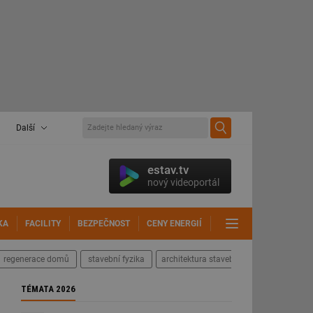
Další
estav.tv
nový videoportál
KA
FACILITY
BEZPEČNOST
CENY ENERGIÍ
DALŠÍ
regenerace domů
stavební fyzika
architektura staveb
TÉMATA 2026