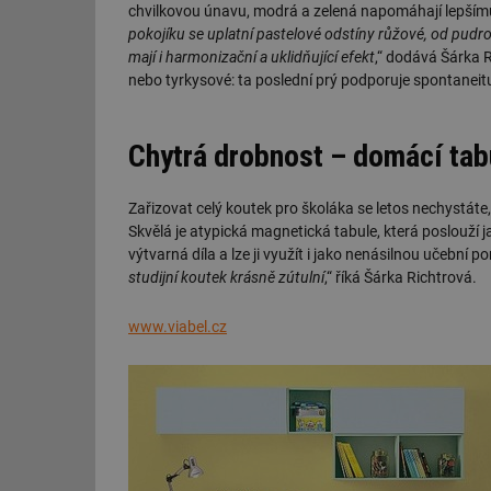
chvilkovou únavu, modrá a zelená napomáhají lepšímu 
g_csrf_token
pokojíku se uplatní pastelové odstíny růžové, od pudr
mají i harmonizační a uklidňující efekt
,“ dodává Šárka R
id
nebo tyrkysové: ta poslední prý podporuje spontaneitu a
_hjAbsoluteSession
Chytrá drobnost – domácí tab
id
Zařizovat celý koutek pro školáka se letos nechystáte,
_hjIncludedInSessi
Skvělá je atypická magnetická tabule, která poslouží ja
výtvarná díla a lze ji využít i jako nenásilnou učební p
studijní koutek krásně zútulní
,“ říká Šárka Richtrová.
mv
www.viabel.cz
id
id
_hjFirstSeen