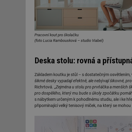
Pracovní kout pro školačku
(foto Lucia Rambousková – studio Viabel)
Deska stolu: rovná a přístupn
Základem koutku je stůl – s dostatečným osvětlením, v
šikmé desky vypadají efektně, ale nebývají šikovné, p
Richrtová. „
Zejména u stolu pro prvňáčka a menších školn
pro dospělého, který mu bude s úkoly zpočátku pomá
s nábytkem určeným k pohodlnému studiu, ale i ke hře
připomínající velký tenisový míček, na který se mohou 