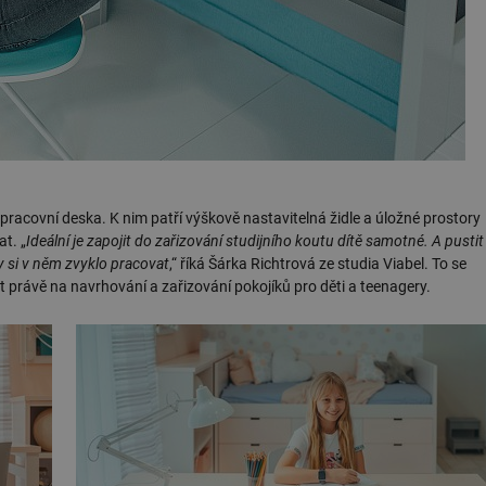
racovní deska. K nim patří výškově nastavitelná židle a úložné prostory
t. „
Ideální je zapojit do zařizování studijního koutu dítě samotné. A pustit
by si v něm zvyklo pracovat
,“ říká Šárka Richtrová ze studia Viabel. To se
at právě na navrhování a zařizování pokojíků pro děti a teenagery.