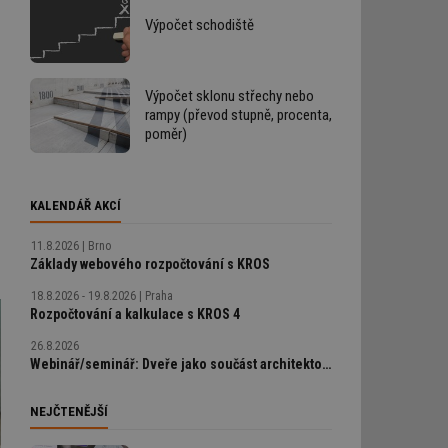
Výpočet schodiště
Výpočet sklonu střechy nebo
rampy (převod stupně, procenta,
poměr)
KALENDÁŘ AKCÍ
11.8.2026
Brno
Základy webového rozpočtování s KROS
18.8.2026 - 19.8.2026
Praha
Rozpočtování a kalkulace s KROS 4
26.8.2026
Webinář/seminář: Dveře jako součást architektonického detailu, technické řešení bez chyb
NEJČTENĚJŠÍ