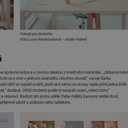
Pokojík pro školačku
(foto Lucia Rambousková – studio Viabel)
á
e správné výšce a s rovnou deskou z kvalitního materiálu. „
Sklopné neb
rotože se z nich v jednom okamžiku všechno skutálí
,“ varuje Šárka
í dítě se vyplatí uvážit, jestli se k němu ze strany vejde ještě jedna židle
hat
,“ dodává. Větší studenti podle ní naopak ocení „válecí zónu“
 a relaxaci. Radost jim proto udělá třeba měkký barevný sedák Bool,
příjemně uložit s učebnicí nebo tabletem.