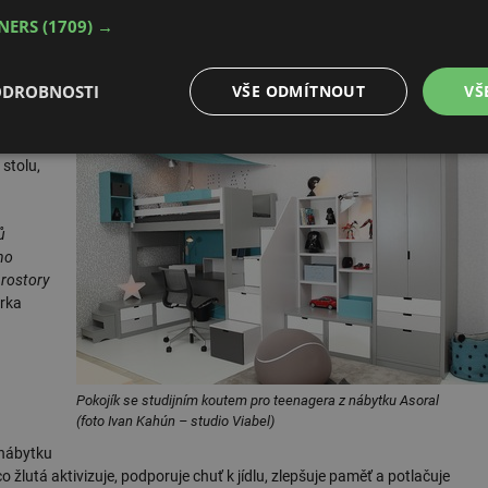
TNERS
(1709) →
ODROBNOSTI
VŠE ODMÍTNOUT
VŠ
bnice
tůl.
é
Výkonové
Soubory cílení
Funkční soubory
 stolu,
soubory
ů
ho
prostory
árka
é soubory
Výkonové soubory
Soubory cílení
Funkční soubory
Neza
ry cookie umožňují základní funkce webových stránek, jako je přihlášení uživatele a
zbytně nutných souborů cookie správně používat.
Pokojík se studijním koutem pro teenagera z nábytku Asoral
Provider
/
(foto Ivan Kahún – studio Viabel)
Vyprší
Popis
Doména
y nábytku
.forum.tzb-
Zavřením
Slouží k přihlášení pomocí Google
o žlutá aktivizuje, podporuje chuť k jídlu, zlepšuje paměť a potlačuje
info.cz
prohlížeče