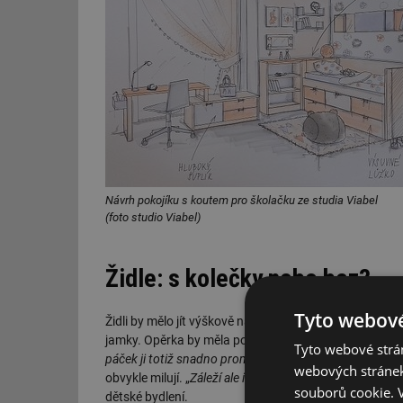
Návrh pokojíku s koutem pro školačku ze studia Viabel
(foto studio Viabel)
Židle: s kolečky nebo bez?
Tyto webové
Židli by mělo jít výškově nastavit. Dítě se má při sez
jamky. Opěrka by měla podepírat lopatky a bedra. „
Ob
Tyto webové strán
páček ji totiž snadno promění zábavnou hračku
,“ usmí
webových stránek
obvykle milují. „
Záleží ale i na temperamentu dítěte. U ž
souborů cookie.
dětské bydlení.