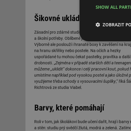
SHOW ALL PAR
Šikovné ukládání
ZOBRAZIT P
Zásadní pro zdárné studium je dostatek místa na uče
a školní potřeby. Oblíbené jsou jezdící kontejnery pod s
Nezbytně nutn
Výborně ale poslouží i hranaté boxy k zavěšení na kraj
soubory
na hranu skříňky nebo postele. Na očích a hezky
uspořádané tu mohou čekat pastelky, pravítka a další
drobnosti. „
Zejména v případě starších dětí a teenager
můžeme „uklidit“ dokonce i celý pracovní kout, pokud 
umístíme například pod vysokou postel a jako úložné 
využijeme třeba schody s vysouvacími šuplíky
,“ říká Š
Richtrová ze studia Viabel.
Nezbytně nutn
Nezbytně nutné soubo
stránky nelze bez ne
Barvy, které pomáhají
Název
Roli v tom, jak školákovi bude učení dařit, hrají i barv
g_state
a stěn: studiu prý svědčí žlutá, modrá a zelená. Zatímc