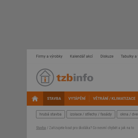
Firmy a výrobky
Kalendář akcí
Diskuze
Tabulky a
STAVBA
VYTÁPĚNÍ
VĚTRÁNÍ / KLIMATIZACE
hrubá stavba
izolace / střechy / fasády
okna / dve
Stavba
/ Zařizujete kout pro školáka? Co nesmí chybět a jak na to