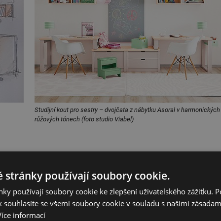
Studijní kout pro sestry – dvojčata z nábytku Asoral v harmonických
růžových tónech (foto studio Viabel)
 stránky používají soubory cookie.
ení opírat nohama o zem a mít horní hranu sedáku ve výšce podkolenní
sluha židle má být zároveň co nejjednodušší: příliš mnoho poloh nebo
ky používají soubory cookie ke zlepšení uživatelského zážitku. 
vá se Šárka Richtrová. Pokud jde o kolečka, děti je u pracovních židlí
 souhlasíte se všemi soubory cookie v souladu s našimi zásadam
ivějšího potomka volíme raději židli bez koleček
,“ radí specialistka na
Více informací