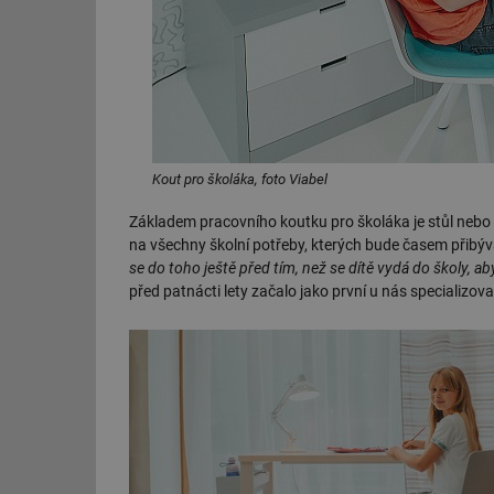
Kout pro školáka, foto Viabel
Základem pracovního koutku pro školáka je stůl nebo p
na všechny školní potřeby, kterých bude časem přibýva
se do toho ještě před tím, než se dítě vydá do školy, a
před patnácti lety začalo jako první u nás specializov