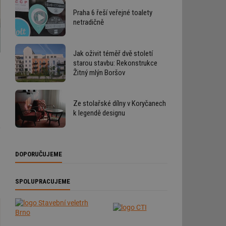
Praha 6 řeší veřejné toalety
netradičně
Jak oživit téměř dvě století
starou stavbu: Rekonstrukce
Žitný mlýn Boršov
Ze stolařské dílny v Koryčanech
k legendě designu
o
DOPORUČUJEME
SPOLUPRACUJEME