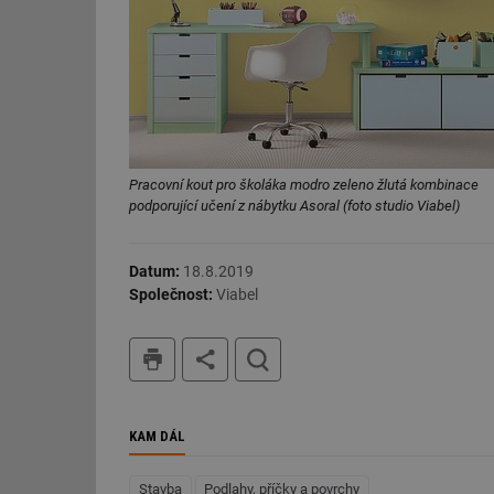
id
_hjIncludedInSessi
id
Pracovní kout pro školáka modro zeleno žlutá kombinace
id
podporující učení z nábytku Asoral (foto studio Viabel)
id
Datum:
18.8.2019
_hjIncludedInSessi
Společnost:
Viabel
_dc_gtm_UA-590170
tisk
hledat
KAM DÁL
id
Stavba
Podlahy, příčky a povrchy