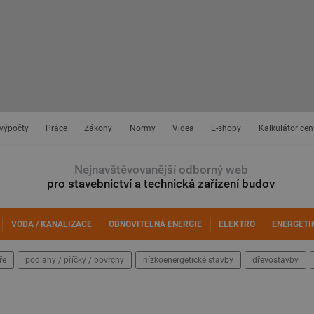
 výpočty
Práce
Zákony
Normy
Videa
E-shopy
Kalkulátor cen
Nejnavštěvovanější odborný web
pro stavebnictví a technická zařízení budov
VODA / KANALIZACE
OBNOVITELNÁ ENERGIE
ELEKTRO
ENERGETI
ře
podlahy / příčky / povrchy
nízkoenergetické stavby
dřevostavby