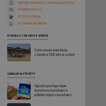
ÚSPORY ENERGIE V DOMÁCNOSTECH
VÝMĚNY KOTLŮ
FOTOVOLTAIKA
VYTÁPÍME PLYNEM
STAVBA A TZB-INFO V AFRICE
Čeští stavaři staví školu
v Zambii a TZB-info je u toho!
TABULKY & VÝPOČTY
Výpočet prostupu tepla
vícevrstvou konstrukcí a
průběhu teplot v konstrukci