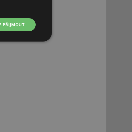
E PŘIJMOUT
Nezařazené
soubory
řazené soubory
 správa účtu. Webové