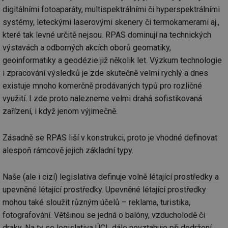
ab
sl
digitálními fotoaparáty, multispektrálními či hyperspektrálními
ce
systémy, leteckými laserovými skenery či termokamerami aj.,
pr
poč
které tak levné určitě nejsou. RPAS dominují na technických
Ne
žá
výstavách a odborných akcích oborů geomatiky,
id
in
geoinformatiky a geodézie již několik let. Výzkum technologie
i zpracování výsledků je zde skutečně velmi rychlý a dnes
id
forum.tzb-
1 rok
Te
info.cz
co
existuje mnoho komerčně prodávaných typů pro rozličné
po
vy
využití. I zde proto nalezneme velmi drahá sofistikovaná
se
zařízení, i když jenom výjimečně.
_hjIncludedInSessionSample
1 minuta
Te
Hotjar Ltd
59 sekund
co
vetrani.tzb-
na
info.cz
Zásadně se RPAS liší v konstrukci, proto je vhodné definovat
ab
Ho
alespoň rámcově jejich základní typy.
zd
ná
za
vz
Naše (ale i cizí) legislativa definuje volně létající prostředky a
de
de
upevněné létající prostředky. Upevněné létající prostředky
re
we
mohou také sloužit různým účelů – reklama, turistika,
fotografování. Většinou se jedná o balóny, vzducholodě či
id
voda.tzb-
10 let
Te
info.cz
co
draky. Na ty se legislativa ÚCL dále nevztahuje při dodržení