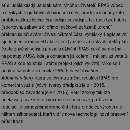
ať si udělá každý úsudek sám. Mnoho uživatelů RPAS vůbec
o nějakých legislativních bariérách neví, prodejci mnohdy tuto
Nezbytně nutné soubory
Výkonové soubory
problematiku zlehčují či ji raději neuvádějí a tak řada tzv. hobby
Soubory cílení
Funkční soubory
(sportovní, zábavná či přímo hračková zařízení) „dronů“
Nezařazené soubory
překračuje při svém užívání některé části vyhlášky. Legislativní
sjednocení v rámci EU stále není (v řadě evropských států platí
Nezbytně nutné soubory cookie umožňují základní
funkce webových stránek, jako je přihlášení
často značně odlišná pravidla užívání RPAS, čeká se možná i
uživatele a správa účtu. Webové stránky nelze bez
na postup v USA, kde je odhadem již kolem 1 milionu uživatelů
nezbytně nutných souborů cookie správně používat.
RPAS a kde existuje i státní projekt jejich využití). Mění se i
Provider
/
Název
Vyprší
Po
pohled samotné americké FAA (
Federal Aviation
Doména
Administration
), která se chystá změnit regulaci RPAS pro
g_state
.forum.tzb-
Zavřením
Sl
info.cz
prohlížeče
př
komerční využití (návrh tvorby předpisů je z r. 2015,
po
předpoklad zavedení je v r. 2016). Větší změny tak lze
g_csrf_token
.forum.tzb-
Zavřením
Sl
očekávat právě v letošním roce celosvětově, proti větší
info.cz
prohlížeče
př
po
regulaci je samozřejmě komerční sféra, prodejci, výrobci ale i
id
konference.tzb-
1 rok
Te
někteří zákonodárci, kteří vidí v nové technologii nové pracovní
info.cz
co
po
příležitosti.
vy
se