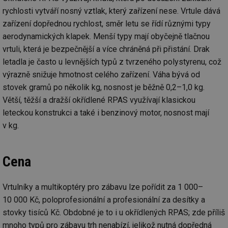
ab
Ho
rychlosti vytváří nosný vztlak, který zařízení nese. Vrtule dává
zd
ná
zařízení dopřednou rychlost, směr letu se řídí různými typy
za
aerodynamických klapek. Menší typy mají obyčejně tlačnou
vz
de
vrtuli, která je bezpečnější a více chráněná při přistání. Drak
de
re
letadla je často u levnějších typů z tvrzeného polystyrenu, což
we
výrazně snižuje hmotnost celého zařízení. Váha bývá od
_hjIncludedInSessionSample
1 minuta
Te
Hotjar Ltd
stovek gramů po několik kg, nosnost je běžně 0,2–1,0 kg.
59 sekund
co
stavba.tzb-
na
info.cz
Větší, těžší a dražší okřídlené RPAS využívají klasickou
ab
Ho
leteckou konstrukci a také i benzinový motor, nosnost mají
zd
ná
v kg.
za
vz
de
de
Cena
re
we
id
www.tzb-
10 let
Te
Vrtulníky a multikoptéry pro zábavu lze pořídit za 1 000–
info.cz
co
po
10 000 Kč, poloprofesionální a profesionální za desítky a
vy
se
stovky tisíců Kč. Obdobné je to i u okřídlených RPAS; zde příliš
id
m.tzb-info.cz
10 let
Te
mnoho typů pro zábavu trh nenabízí, jelikož nutná dopředná