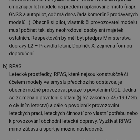
umožňující let modelu na předem naplánované místo (např.
GNSS a autopilot, což má dnes řada komerčně prodávaných
modelů…). Obecně si pilot, vlastník či provozovatel modelu
musí počínat tak, aby neohrožoval osoby ani majetek
ostatních. Respektován by měl být předpis Ministerstva
dopravy L2 – Pravidla létání, Doplněk X, zejména formou
doporučení.
RPAS
Letecké prostředky, RPAS, které nejsou konstrukčně či
účelem modely ve smyslu předchozího odstavce, je
obecně možné provozovat pouze s povolením ÚCL. Jedná
se zejména o povolení k létání (§ 52 zákona č. 49/1997 Sb.
o civilním letectví) a dále o povolení k provozování
leteckých prací, leteckých činností pro vlastní potřebu nebo
k provozování obchodní letecké dopravy. Využívat RPAS
mimo zábavu a sport je možno následovně: