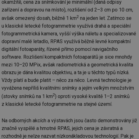
okamžitě, cena za snímkování je minimální (daná odpisy
po
test
.m6r.eu
59
Pokud víte něco
Doména
Provider
/
id
Název
Vyprší
Popis
minut
o tomto souboru
zařízení a dopravou na místo), rozlišení od 2–3 cm po 10 cm,
Doména
če
59
cookie a jeho
_ga_7ZNSXSZSDQ
.tzb-
2 roky
Tento soubor
a 
sekund
použití, které
2
info.cz
cookie používá
avšak omezený dosah, běžně 1 km
na jeden let. Zatímco se
VISITOR_INFO1_LIVE
5 měsíců
Tento sou
Google LLC
ná
nejsou specifické
Google Analytics
4 týdny
cookie nas
.youtube.com
př
pro konkrétní
u klasické letecké fotogrammetrie využívá drahá a speciální
k zachování
Youtube k
w
web, přidejte své
stavu relace.
sledování
st
fotogrammetrická kamera, vyšší výška náletu a specializované
příspěvky.
uživatelsk
S
_gat_UA-5901706-
.tzb-
59
Toto je soubor
předvoleb
dopravní malé letadlo, RPAS využívá běžně levné kompaktní
da
2
info.cz
sekund
cookie typu
videa You
n
vzoru nastavený
vložená d
digitální fotoaparáty, řízené přímo pomocí navigačního
už
službou Google
webů; můž
w
software. Rozlišení kompaktních fotoaparátů je sice mnohdy
Analytics, kde
určit, zda
st
prvek vzoru v
návštěvní
na
mezi 10–20 MPix, avšak radiometrická a geometrická kvalita
názvu obsahuje
používá n
st
jedinečné
nebo staro
př
obrazu je dána kvalitou objektivu, a ta je u těchto typů nízká.
identifikační
rozhraní
číslo účtu nebo
Youtube.
Vždy platí a bude platit – něco za něco. Levná technologie je
DEVICE_INFO
5 měsíců
Ta
YouTube
webu, ke
4 týdny
uk
.youtube.com
kterému se
vyvážena nepříliš kvalitními snímky a jejím velkým množstvím
tuuid_lu
.bidswitch.net
1 rok
Obsahuje
o 
vztahuje. Jedná
jedinečné 
za
2
(stovky snímků na 1 km
) oproti vysoké kvalitě 1–2 snímků
se o variantu
návštěvník
zn
cookie _gat,
které umo
op
z klasické letecké fotogrammetrie na stejné území.
která se používá
Bidswitch
a 
k omezení
sledovat
sp
množství dat
návštěvní
za
zaznamenaných
více webe
se
Na odborných akcích a výstavách jsou často demonstrovány již
společností
umožňuje
už
Google na
Bidswitch
značně vyspělé a hmotné RPAS, jejich cena je závratná a
zk
webech s
optimaliz
že
velkým
rozhodně je nelze nazvat nízkonákladovou technologií. Pak je
relevanci 
zo