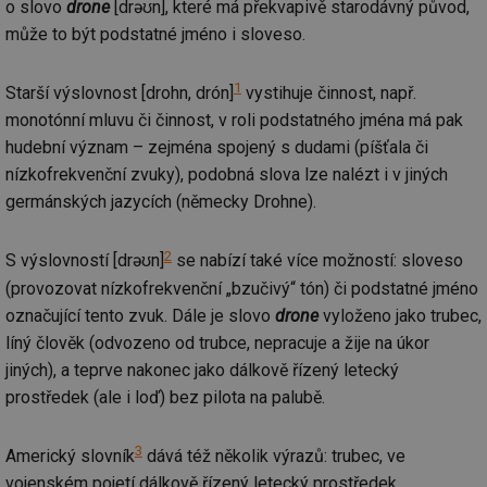
o slovo
drone
[drəʊn], které má překvapivě starodávný původ,
může to být podstatné jméno i sloveso.
1
Starší výslovnost [drohn, drón]
vystihuje činnost, např.
monotónní mluvu či činnost, v roli podstatného jména má pak
hudební význam – zejména spojený s dudami (píšťala či
nízkofrekvenční zvuky), podobná slova lze nalézt i v jiných
germánských jazycích (německy Drohne).
2
S výslovností [drəʊn]
se nabízí také více možností: sloveso
(provozovat nízkofrekvenční „bzučivý“ tón) či podstatné jméno
označující tento zvuk. Dále je slovo
drone
vyloženo jako trubec,
líný člověk (odvozeno od trubce, nepracuje a žije na úkor
jiných), a teprve nakonec jako dálkově řízený letecký
prostředek (ale i loď) bez pilota na palubě.
3
Americký slovník
dává též několik výrazů: trubec, ve
vojenském pojetí dálkově řízený letecký prostředek