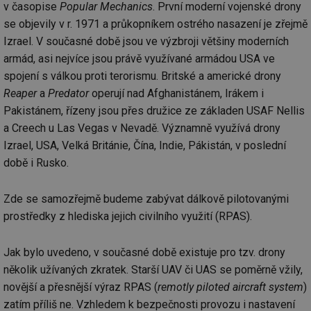
v časopise
Popular Mechanics
. První moderní vojenské drony
se objevily v r. 1971 a průkopníkem ostrého nasazení je zřejmě
Izrael. V současné době jsou ve výzbroji většiny moderních
armád, asi nejvíce jsou právě využívané armádou USA ve
spojení s válkou proti terorismu. Britské a americké drony
Reaper
a
Predator
operují nad Afghanistánem, Irákem i
Pakistánem, řízeny jsou přes družice ze základen USAF Nellis
a Creech u Las Vegas v Nevadě. Významně využívá drony
Izrael, USA, Velká Británie, Čína, Indie, Pákistán, v poslední
době i Rusko.
Zde se samozřejmě budeme zabývat dálkově pilotovanými
prostředky z hlediska jejich civilního využití (RPAS).
Jak bylo uvedeno, v současné době existuje pro tzv. drony
několik užívaných zkratek. Starší UAV či UAS se poměrně vžily,
novější a přesnější výraz RPAS (
remotly piloted aircraft system
)
zatím příliš ne. Vzhledem k bezpečnosti provozu i nastavení