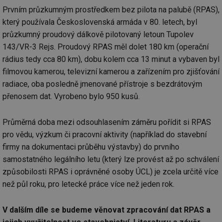
cookie se
informace
za
Prvním průzkumným prostředkem bez pilota na palubě (RPAS),
používá k
jak konco
už
rozlišení
uživatel p
pr
který používala Československá armáda v 80. letech, byl
jedinečných
webové st
na
uživatelů
a jakoukol
op
průzkumný proudový dálkově pilotovaný letoun Tupolev
přiřazením
reklamu, 
re
náhodně
koncový už
143/VR-3 Rejs. Proudový RPAS měl dolet 180 km (operační
n
vygenerovaného
mohl vidě
re
čísla jako
rádius tedy cca 80 km), dobu kolem cca 13 minut a vybaven byl
návštěvou
identifikátoru
uvedenéh
si23
www.tzb-info.cz
2 měsíce
Ta
filmovou kamerou, televizní kamerou a zařízením pro zjišťování
klienta. Je
webu.
po
součástí
uk
radiace, oba posledně jmenované přístroje s bezdrátovým
každého
id
vytahy.tzb-
10 let
Tento sou
už
požadavku na
info.cz
cookie se
přenosem dat. Vyrobeno bylo 950 kusů.
pr
stránku na webu
používá k c
in
a slouží k
analýze a
pr
výpočtu údajů o
optimaliza
úč
návštěvnících,
Průměrná doba mezi odsouhlasením záměru pořídit si RPAS
reklamníc
relacích a
kampaní v
si23
elektro.tzb-info.cz
2 měsíce
Ta
kampaních pro
pro vědu, výzkum či pracovní aktivity (například do stavební
DoubleClic
po
analytické
Google Ta
uk
firmy na dokumentaci průběhu výstavby) do prvního
přehledy webů.
Suite
už
samostatného legálního letu (který lze provést až po schválení
pr
tuuid
.creative-
1 rok
Tento sou
in
serving.com
cookie nas
způsobilosti RPAS i oprávněné osoby ÚCL) je zcela určitě více
pr
hlavně
úč
než půl roku, pro letecké práce více než jeden rok.
bidswitch.
aby byly
a-title
oze.tzb-info.cz
Zavřením
T
reklamní 
prohlížeče
co
pro návšt
po
V dalším díle se budeme věnovat zpracování dat RPAS a
webu
uk
relevantněj
ti