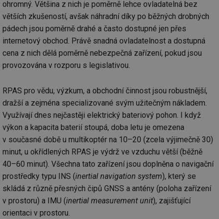
ohromný. Většina z nich je poměrně lehce ovladatelná bez
ab
Ho
větších zkušeností, avšak náhradní díky po běžných drobných
zd
ná
pádech jsou poměrně drahé a často dostupné jen přes
za
vz
internetový obchod. Právě snadná ovladatelnost a dostupná
de
cena z nich dělá poměrně nebezpečná zařízení, pokud jsou
de
re
provozována v rozporu s legislativou.
we
_hjIncludedInSessionSample
1 minuta
Te
Hotjar Ltd
59 sekund
co
voda.tzb-
RPAS pro vědu, výzkum, a obchodní činnost jsou robustnější,
na
info.cz
ab
dražší a zejména specializované svým užitečným nákladem.
Ho
Využívají dnes nejčastěji elektrický bateriový pohon. I když
zd
ná
výkon a kapacita baterií stoupá, doba letu je omezena
za
vz
v současné době u multikoptér na 10–20 (zcela výjimečně 30)
de
de
minut, u okřídlených RPAS je výdrž ve vzduchu větší (běžně
re
we
40–60 minut). Všechna tato zařízení jsou doplněna o navigační
prostředky typu INS (
inertial navigation system
), který se
__gfp_64b
1 rok
Je
Gemius
so
.tzb-info.cz
skládá z různě přesných čipů GNSS a antény (poloha zařízení
kt
spr
v prostoru) a IMU (
inertial measurement unit
), zajišťující
da
co
orientaci v prostoru.
ná