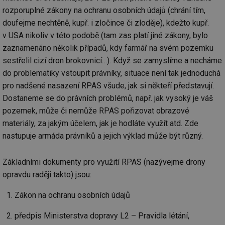
rozporuplné zákony na ochranu osobních údajů (chrání tím,
doufejme nechtěně, kupř. i zločince či zloděje), kdežto kupř.
v USA nikoliv v této podobě (tam zas platí jiné zákony, bylo
zaznamenáno několik případů, kdy farmář na svém pozemku
sestřelil cizí dron brokovnicí…). Když se zamyslíme a necháme
do problematiky vstoupit právníky, situace není tak jednoduchá
pro nadšené nasazení RPAS všude, jak si někteří představují.
Dostaneme se do právních problémů, např. jak vysoký je váš
pozemek, může či nemůže RPAS pořizovat obrazové
materiály, za jakým účelem, jak je hodláte využít atd. Zde
nastupuje armáda právníků a jejich výklad může být různý.
Základními dokumenty pro využití RPAS (nazývejme drony
opravdu raději takto) jsou:
Zákon na ochranu osobních údajů
předpis Ministerstva dopravy L2 – Pravidla létání,