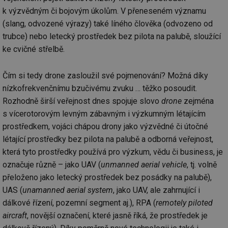
k výzvědným či bojovým úkolům. V přeneseném významu
(slang, odvozené výrazy) také líného člověka (odvozeno od
trubce) nebo letecký prostředek bez pilota na palubě, sloužící
ke cvičné střelbě.
Čím si tedy drone zasloužil své pojmenování? Možná díky
nízkofrekvenčnímu bzučivému zvuku … těžko posoudit.
Rozhodně širší veřejnost dnes spojuje slovo
drone
zejména
s vícerotorovým levným zábavným i výzkumným létajícím
prostředkem, vojáci chápou drony jako výzvědné či útočné
létající prostředky bez pilota na palubě a odborná veřejnost,
která tyto prostředky používá pro výzkum, vědu či business, je
označuje různě – jako UAV (
unmanned aerial vehicle
, tj. volně
přeloženo jako letecký prostředek bez posádky na palubě),
UAS (
unamanned aerial system
, jako UAV, ale zahrnující i
dálkové řízení, pozemní segment aj.), RPA (
remotely piloted
aircraft
, novější označení, které jasně říká, že prostředek je