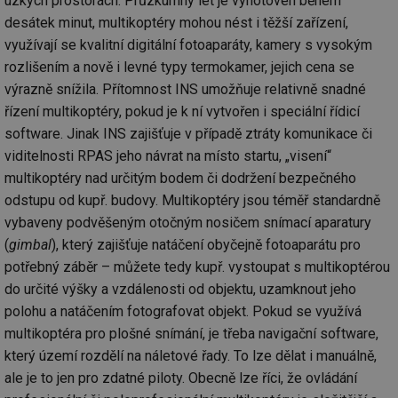
úzkých prostorách. Průzkumný let je vyhotoven během
za
vz
desátek minut, multikoptéry mohou nést i těžší zařízení,
de
využívají se kvalitní digitální fotoaparáty, kamery s vysokým
de
re
rozlišením a nově i levné typy termokamer, jejich cena se
we
výrazně snížila. Přítomnost INS umožňuje relativně snadné
_hjIncludedInSessionSample
1 minuta
Te
Hotjar Ltd
59 sekund
co
vytapeni.tzb-
řízení multikoptéry, pokud je k ní vytvořen i speciální řídicí
na
info.cz
software. Jinak INS zajišťuje v případě ztráty komunikace či
ab
Ho
viditelnosti RPAS jeho návrat na místo startu, „visení“
zd
ná
multikoptéry nad určitým bodem či dodržení bezpečného
za
vz
odstupu od kupř. budovy. Multikoptéry jsou téměř standardně
de
de
vybaveny podvěšeným otočným nosičem snímací aparatury
re
(
gimbal
), který zajišťuje natáčení obyčejně fotoaparátu pro
we
potřebný záběr – můžete tedy kupř. vystoupat s multikoptérou
CookieScriptConsent
1 rok
Te
CookieScript
co
.tzb-info.cz
do určité výšky a vzdálenosti od objektu, uzamknout jeho
sl
Sc
polohu a natáčením fotografovat objekt. Pokud se využívá
za
multikoptéra pro plošné snímání, je třeba navigační software,
př
so
který území rozdělí na náletové řady. To lze dělat i manuálně,
so
ná
ale je to jen pro zdatné piloty. Obecně lze říci, že ovládání
nu
ba