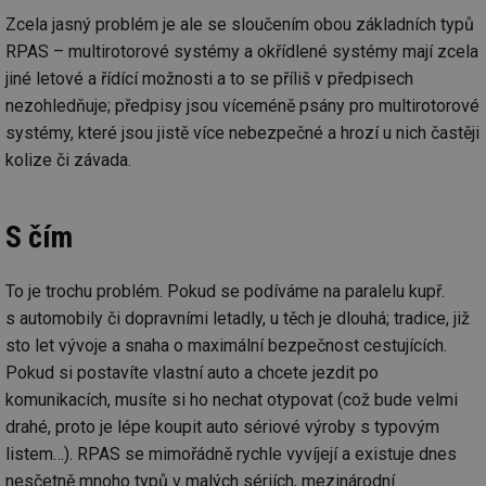
Zcela jasný problém je ale se sloučením obou základních typů
_hjAbsoluteSessionInProgress
29 minut
So
Hotjar Ltd
59 sekund
na
.tzb-info.cz
RPAS – multirotorové systémy a okřídlené systémy mají zcela
ab
sl
jiné letové a řídící možnosti a to se příliš v předpisech
ce
pr
nezohledňuje; předpisy jsou víceméně psány pro multirotorové
poč
systémy, které jsou jistě více nebezpečné a hrozí u nich častěji
Ne
žá
kolize či závada.
id
in
id
vetrani.tzb-
10 let
Te
info.cz
co
S čím
po
vy
se
To je trochu problém. Pokud se podíváme na paralelu kupř.
_hjIncludedInSessionSample
1 minuta
Te
Hotjar Ltd
s automobily či dopravními letadly, u těch je dlouhá; tradice, již
59 sekund
co
elektro.tzb-
na
info.cz
sto let vývoje a snaha o maximální bezpečnost cestujících.
ab
Ho
Pokud si postavíte vlastní auto a chcete jezdit po
zd
ná
komunikacích, musíte si ho nechat otypovat (což bude velmi
za
vz
drahé, proto je lépe koupit auto sériové výroby s typovým
de
listem…). RPAS se mimořádně rychle vyvíjejí a existuje dnes
de
re
nesčetně mnoho typů v malých sériích, mezinárodní
we