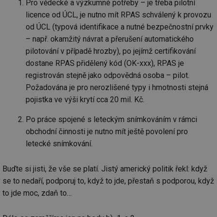
Pro vědecké a výzkumné potřeby – je třeba pilotní
licence od ÚCL, je nutno mít RPAS schválený k provozu
od ÚCL (typová identifikace a nutné bezpečnostní prvky
– např. okamžitý návrat a přerušení automatického
pilotování v případě hrozby), po jejímž certifikování
dostane RPAS přidělený kód (OK-xxx), RPAS je
registrován stejně jako odpovědná osoba – pilot.
Požadována je pro nerozlišené typy i hmotnosti stejná
pojistka ve výši krytí cca 20 mil. Kč.
Po práce spojené s leteckým snímkováním v rámci
obchodní činnosti je nutno mít ještě povolení pro
letecké snímkování.
Buďte si jisti, že vše se platí. Jistý americký politik řekl: když
se to nedaří, podporuj to, když to jde, přestaň s podporou, když
to jde moc, zdaň to…