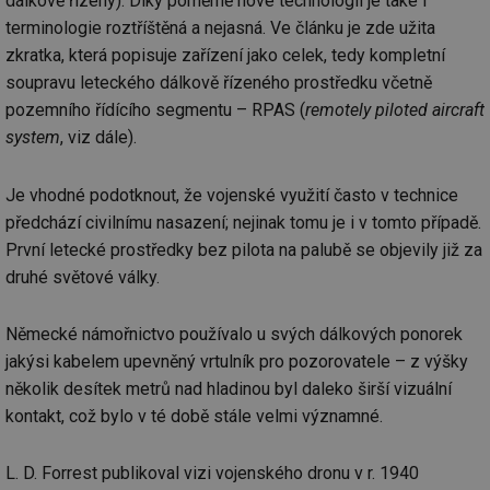
dálkově řízený). Díky poměrně nové technologii je také i
terminologie roztříštěná a nejasná. Ve článku je zde užita
zkratka, která popisuje zařízení jako celek, tedy kompletní
soupravu leteckého dálkově řízeného prostředku včetně
pozemního řídícího segmentu – RPAS (
remotely piloted aircraft
system
, viz dále).
Je vhodné podotknout, že vojenské využití často v technice
předchází civilnímu nasazení; nejinak tomu je i v tomto případě.
První letecké prostředky bez pilota na palubě se objevily již za
druhé světové války.
Německé námořnictvo používalo u svých dálkových ponorek
jakýsi kabelem upevněný vrtulník pro pozorovatele – z výšky
několik desítek metrů nad hladinou byl daleko širší vizuální
kontakt, což bylo v té době stále velmi významné.
L. D. Forrest publikoval vizi vojenského dronu v r. 1940