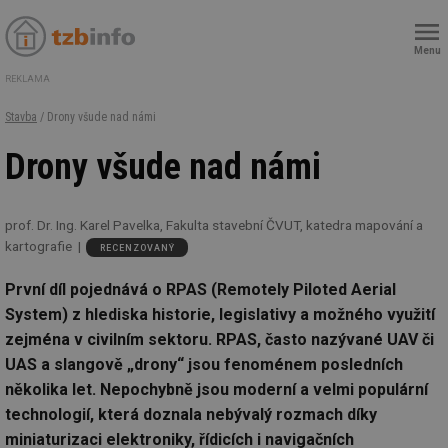
Menu
REKLAMA
Stavba
/ Drony všude nad námi
Drony všude nad námi
prof. Dr. Ing. Karel Pavelka, Fakulta stavební ČVUT, katedra mapování a
kartografie
RECENZOVANÝ
První díl pojednává o RPAS (Remotely Piloted Aerial
System) z hlediska historie, legislativy a možného využití
zejména v civilním sektoru. RPAS, často nazývané UAV či
UAS a slangově „drony“ jsou fenoménem posledních
několika let. Nepochybně jsou moderní a velmi populární
technologií, která doznala nebývalý rozmach díky
miniaturizaci elektroniky, řídicích i navigačních