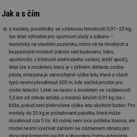
Jak a s čím
s modely, prostředky se vzletovou hmotností 0,91–20 kg,
lze létat výhradně pro sportovní účely a zábavu –
teoreticky na vlastním pozemku, mimo ně na vhodných a
bezpečných místech (nikoliv nad budovami, lidmi,
sportovišti, v blízkosti elektrického vedení, letišť apod.);
létat lze s modelem, který je v přímém dohledu osoby-
pilota, omezena je samozřejmě výška letu, která u všech
typů nesmí přesáhnout 300 m, kde začíná prostor pro
civilní letectví. Létat se nesmí s modelem ve vzdálenosti
5,5 km od středu letiště, u modelů lehčích 0,91 kg lze i
blíže, pokud není překročena výška letu okolních budov. Pro
modely do 20 kg je požadovaná pojistka, která může
dosáhnout cca 5 tis. Kč ročně, není sice potřeba licence, ale
model nesmí využívat zařízení se záznamem obrazu pro
libovolné komerční využití a libovolnou formu autopilota,