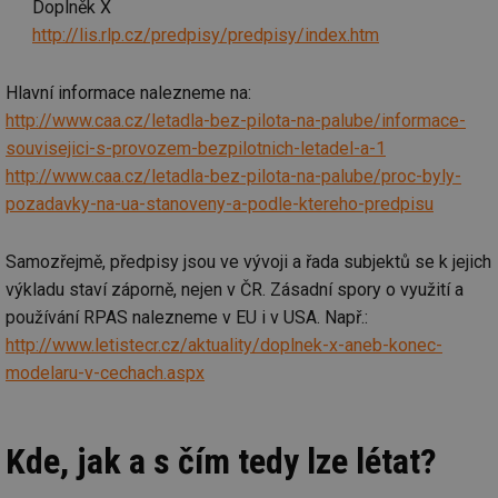
Doplněk X
http://lis.rlp.cz/predpisy/predpisy/index.htm
Hlavní informace nalezneme na:
http://www.caa.cz/letadla-bez-pilota-na-palube/informace-
souvisejici-s-provozem-bezpilotnich-letadel-a-1
http://www.caa.cz/letadla-bez-pilota-na-palube/proc-byly-
pozadavky-na-ua-stanoveny-a-podle-ktereho-predpisu
Samozřejmě, předpisy jsou ve vývoji a řada subjektů se k jejich
výkladu staví záporně, nejen v ČR. Zásadní spory o využití a
používání RPAS nalezneme v EU i v USA. Např.:
http://www.letistecr.cz/aktuality/doplnek-x-aneb-konec-
modelaru-v-cechach.aspx
Kde, jak a s čím tedy lze létat?