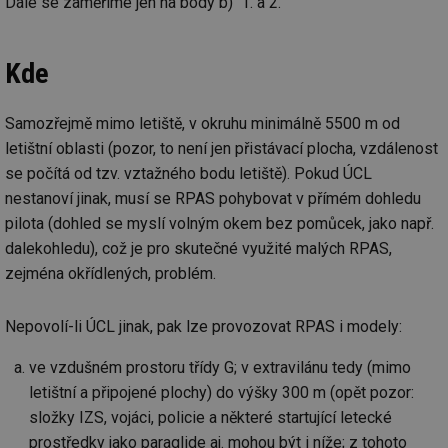
Dále se zaměříme jen na body b) 1. a 2.
Kde
Samozřejmě mimo letiště, v okruhu minimálně 5500 m od
letištní oblasti (pozor, to není jen přistávací plocha, vzdálenost
se počítá od tzv. vztažného bodu letiště). Pokud ÚCL
nestanoví jinak, musí se RPAS pohybovat v přímém dohledu
pilota (dohled se myslí volným okem bez pomůcek, jako např.
dalekohledu), což je pro skutečné využité malých RPAS,
zejména okřídlených, problém.
Nepovolí-li ÚCL jinak, pak lze provozovat RPAS i modely:
ve vzdušném prostoru třídy G; v extravilánu tedy (mimo
letištní a připojené plochy) do výšky 300 m (opět pozor:
složky IZS, vojáci, policie a některé startující letecké
prostředky jako paraglide aj. mohou být i níže; z tohoto