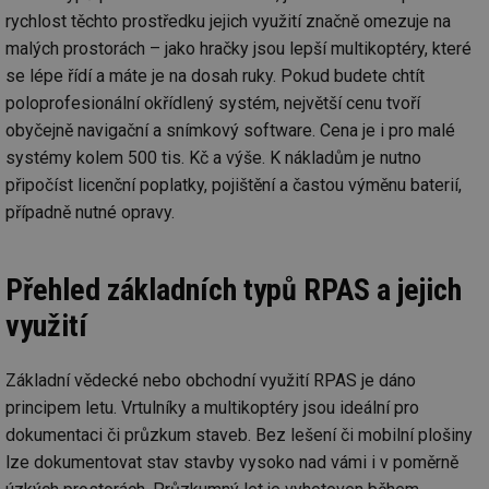
co
rychlost těchto prostředku jejich využití značně omezuje na
po
vy
malých prostorách – jako hračky jsou lepší multikoptéry, které
se
se lépe řídí a máte je na dosah ruky. Pokud budete chtít
_hjIncludedInSessionSample
1 minuta
Te
Hotjar Ltd
59 sekund
co
www.tzb-
poloprofesionální okřídlený systém, největší cenu tvoří
na
info.cz
obyčejně navigační a snímkový software. Cena je i pro malé
ab
Ho
systémy kolem 500 tis. Kč a výše. K nákladům je nutno
zd
ná
připočíst licenční poplatky, pojištění a častou výměnu baterií,
za
vz
případně nutné opravy.
de
de
re
we
Přehled základních typů RPAS a jejich
id
mojefirma.tzb-
1 rok
Te
info.cz
co
využití
po
vy
se
Základní vědecké nebo obchodní využití RPAS je dáno
_hjIncludedInSessionSample
2 minuty
Te
Hotjar Ltd
principem letu. Vrtulníky a multikoptéry jsou ideální pro
co
forum.tzb-
na
info.cz
dokumentaci či průzkum staveb. Bez lešení či mobilní plošiny
ab
Ho
lze dokumentovat stav stavby vysoko nad vámi i v poměrně
zd
ná