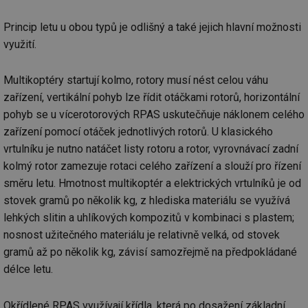
we
Princip letu u obou typů je odlišný a také jejich hlavní možnosti
__cf_bm
29 minut
Te
Cloudflare Inc.
59 sekund
co
.vimeo.com
využití.
po
ro
li
To
Multikoptéry startují kolmo, rotory musí nést celou váhu
př
by
zařízení, vertikální pohyb lze řídit otáčkami rotorů, horizontální
po
pohyb se u vícerotorových RPAS uskutečňuje náklonem celého
zp
po
zařízení pomocí otáček jednotlivých rotorů. U klasického
we
st
vrtulníku je nutno natáčet listy rotoru a rotor, vyrovnávací zadní
sid
forum.tzb-
1 rok
To
kolmý rotor zamezuje rotaci celého zařízení a slouží pro řízení
info.cz
bě
směru letu. Hmotnost multikoptér a elektrických vrtulníků je od
so
al
stovek gramů po několik kg, z hlediska materiálu se využívá
na
so
lehkých slitin a uhlíkových kompozitů v kombinaci s plastem;
re
pr
nosnost užitečného materiálu je relativně velká, od stovek
po
sp
gramů až po několik kg, závisí samozřejmě na předpokládané
rel
délce letu.
_hjIncludedInSessionSample
1 minuta
Te
Hotjar Ltd
59 sekund
co
energetika.tzb-
na
info.cz
Okřídlené RPAS využívají křídla, která po dosažení základní