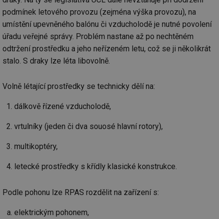
po
vy
podmínek letového provozu (zejména výška provozu), na
se
umístění upevněného balónu či vzducholodě je nutné povolení
id
kalkulator.tzb-
1 rok
Te
úřadu veřejné správy. Problém nastane až po nechtěném
info.cz
co
po
odtržení prostředku a jeho neřízeném letu, což se ji několikrát
vy
se
stalo. S draky lze léta libovolně.
id
oze.tzb-info.cz
10 let
Te
co
po
Volně létající prostředky se technicky dělí na:
vy
se
dálkově řízené vzducholodě,
_hjIncludedInSessionSample
1 minuta
Te
Hotjar Ltd
59 sekund
co
oze.tzb-info.cz
vrtulníky (jeden či dva souosé hlavní rotory),
na
ab
Ho
multikoptéry,
zd
ná
za
letecké prostředky s křídly klasické konstrukce.
vz
de
de
re
Podle pohonu lze RPAS rozdělit na zařízení s:
we
_dc_gtm_UA-5901706-1
.tzb-info.cz
58 sekund
Te
elektrickým pohonem,
co