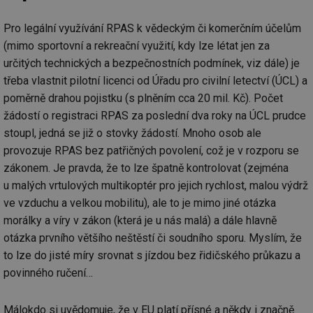
Pro legální využívání RPAS k vědeckým či komerčním účelům
(mimo sportovní a rekreační využití, kdy lze létat jen za
určitých technických a bezpečnostních podmínek, viz dále) je
třeba vlastnit pilotní licenci od Úřadu pro civilní letectví (ÚCL) a
poměrně drahou pojistku (s plněním cca 20 mil. Kč). Počet
žádostí o registraci RPAS za poslední dva roky na ÚCL prudce
stoupl, jedná se již o stovky žádostí. Mnoho osob ale
provozuje RPAS bez patřičných povolení, což je v rozporu se
zákonem. Je pravda, že to lze špatně kontrolovat (zejména
u malých vrtulových multikoptér pro jejich rychlost, malou výdrž
ve vzduchu a velkou mobilitu), ale to je mimo jiné otázka
morálky a víry v zákon (která je u nás malá) a dále hlavně
otázka prvního většího neštěstí či soudního sporu. Myslím, že
to lze do jisté míry srovnat s jízdou bez řidičského průkazu a
povinného ručení…
Málokdo si uvědomuje, že v EU platí přísné a někdy i značně