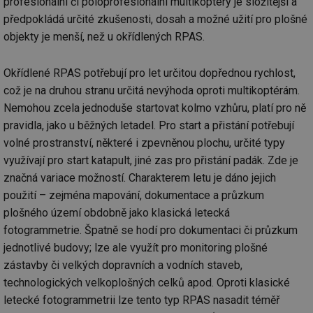
profesionální či poloprofesionální multikoptéry je složitější a
Co
Sc
předpokládá určité zkušenosti, dosah a možné užití pro plošné
fu
objekty je menší, než u okřídlených RPAS.
sp
id
elektro.tzb-
10 let
Te
info.cz
co
Okřídlené RPAS potřebují pro let určitou dopřednou rychlost,
po
vy
což je na druhou stranu určitá nevýhoda oproti multikoptérám.
se
Nemohou zcela jednoduše startovat kolmo vzhůru, platí pro ně
sid
kalkulator.tzb-
Zavřením
To
pravidla, jako u běžných letadel. Pro start a přistání potřebují
info.cz
prohlížeče
bě
so
volné prostranství, některé i zpevněnou plochu, určité typy
al
na
využívají pro start katapult, jiné zas pro přistání padák. Zde je
so
re
značná variace možností. Charakterem letu je dáno jejich
pr
použití – zejména mapování, dokumentace a průzkum
po
sp
plošného území obdobně jako klasická letecká
rel
fotogrammetrie. Špatně se hodí pro dokumentaci či průzkum
jednotlivé budovy; lze ale využít pro monitoring plošné
zástavby či velkých dopravních a vodních staveb,
Název
Provider
Provider
/
Doména
Vyprší
P
technologických velkoplošných celků apod. Oproti klasické
Název
/
Vyprší
Popis
c
.creative-serving.com
1 rok
T
letecké fotogrammetrii lze tento typ RPAS nasadit téměř
Doména
Provider
co
Název
/
Vyprší
Popis