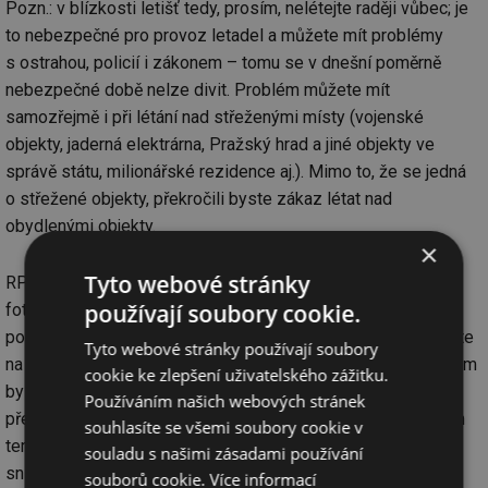
Pozn.: v blízkosti letišť tedy, prosím, nelétejte raději vůbec; je
to nebezpečné pro provoz letadel a můžete mít problémy
s ostrahou, policií i zákonem – tomu se v dnešní poměrně
nebezpečné době nelze divit. Problém můžete mít
samozřejmě i při létání nad střeženými místy (vojenské
objekty, jaderná elektrárna, Pražský hrad a jiné objekty ve
správě státu, milionářské rezidence aj.). Mimo to, že se jedná
o střežené objekty, překročili byste zákaz létat nad
obydlenými objekty.
×
Tyto webové stránky
RPAS je možno používat jen pro účely, dané licencí (tj.
používají soubory cookie.
fotografovat cíleně sousedku u bazénu správně nesmíte,
pokud vám to nedovolí, a pokud ještě ke všemu data vystavíte
Tyto webové stránky používají soubory
na Internet, případný soud bude zohledňovat, za jakým účelem
cookie ke zlepšení uživatelského zážitku.
byla data pořízena a jak známo, zákon má před vyhláškou
Používáním našich webových stránek
přednost). Pokud budete provádět mapování kupř. za účelem
souhlasíte se všemi soubory cookie v
tematické mapy a cílem byla tato práce, na některém ze
souladu s našimi zásadami používání
snímků bude nějaká osoba, není to trestné, ale můžete býti
souborů cookie.
Více informací