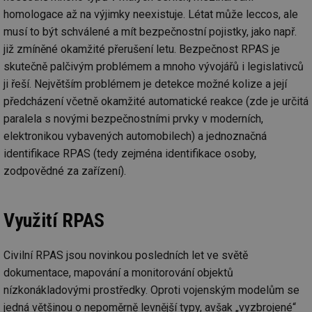
homologace až na výjimky neexistuje. Létat může leccos, ale
mv
2 měsíce 4
Te
Airtable
týdny
co
.tzb-info.cz
musí to být schválené a mít bezpečnostní pojistky, jako např.
po
již zmíněné okamžité přerušení letu. Bezpečnost RPAS je
sl
už
skutečně palčivým problémem a mnoho vývojářů i legislativců
int
vý
ji řeší. Největším problémem je detekce možné kolize a její
vl
po
předcházení včetně okamžité automatické reakce (zde je určitá
Air
us
paralela s novými bezpečnostními prvky v moderních,
už
elektronikou vybavených automobilech) a jednoznačná
pr
int
identifikace RPAS (tedy zejména identifikace osoby,
tě
zodpovědné za zařízení).
id
vytapeni.tzb-
10 let
Te
info.cz
co
po
vy
Využití RPAS
se
id
stavba.tzb-
10 let
Te
info.cz
co
Civilní RPAS jsou novinkou posledních let ve světě
po
vy
dokumentace, mapování a monitorování objektů
se
nízkonákladovými prostředky. Oproti vojenským modelům se
_hjFirstSeen
29 minut
So
Hotjar Ltd
59 sekund
na
.tzb-info.cz
jedná většinou o nepoměrně levnější typy, avšak „vyzbrojené“