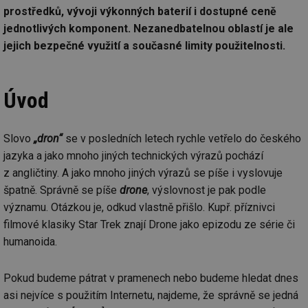
prostředků, vývoji výkonných baterií i dostupné ceně
jednotlivých komponent. Nezanedbatelnou oblastí je ale
jejich bezpečné využití a současné limity použitelnosti.
Úvod
Slovo
„dron“
se v posledních letech rychle vetřelo do českého
jazyka a jako mnoho jiných technických výrazů pochází
z angličtiny. A jako mnoho jiných výrazů se píše i vyslovuje
špatně. Správně se píše
drone
, výslovnost je pak podle
významu. Otázkou je, odkud vlastně přišlo. Kupř. příznivci
filmové klasiky Star Trek znají Drone jako epizodu ze série či
humanoida.
Pokud budeme pátrat v pramenech nebo budeme hledat dnes
asi nejvíce s použitím Internetu, najdeme, že správně se jedná