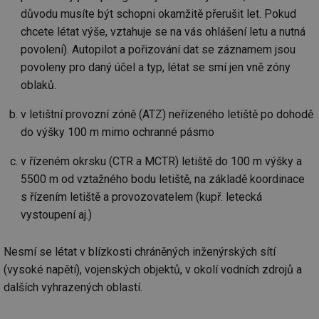
důvodu musíte být schopni okamžitě přerušit let. Pokud
chcete létat výše, vztahuje se na vás ohlášení letu a nutná
povolení). Autopilot a pořizování dat se záznamem jsou
povoleny pro daný účel a typ, létat se smí jen vně zóny
oblaků.
v letištní provozní zóně (ATZ) neřízeného letiště po dohodě
do výšky 100 m mimo ochranné pásmo
v řízeném okrsku (CTR a MCTR) letiště do 100 m výšky a
5500 m od vztažného bodu letiště, na základě koordinace
s řízením letiště a provozovatelem (kupř. letecká
vystoupení aj.)
Nesmí se létat v blízkosti chráněných inženýrských sítí
(vysoké napětí), vojenských objektů, v okolí vodních zdrojů a
dalších vyhrazených oblastí.