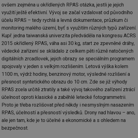
objemem
a zajistit, 
po
ovšem zejména u okřídlených RPAS otázka, jestli je jejich
provozu.
návštěvní
za
několikrát
využití ještě efektivní. Vývoj se začal vzdalovat od původního
_gid
1 den
Tento soubor
Google
nezobrazil
a-title2
oze.tzb-info.cz
Zavřením
T
cookie nastavuje
stejné rek
LLC
účelu RPAS – tedy rychlá a levná dokumentace, průzkum či
prohlížeče
co
Google
.tzb-
po
Analytics.
monitoring malého území, byť s využitím různých typů zařízení.
tuuid
info.cz
.bidswitch.net
1 rok
Tento sou
sl
Ukládá a
cookie nas
už
Kupř. jedna taiwanská univerzita předváděla na kongresu ACRS
aktualizuje
hlavně
pr
jedinečnou
bidswitch.
rá
2015 okřídlený RPAS, váha asi 30 kg, start ze zpevněné dráhy,
hodnotu pro
aby byly
je
každou
reklamní 
zl
vědecké zařízení se skládalo z celkem pěti různě natočených
navštívenou
pro návšt
zk
stránku a slouží
webu
digitálních zrcadlovek, jejich obrazy se speciálním programem
p
k počítání a
relevantněj
ob
sledování
spojovaly v jeden s velkým rozlišením. Letová výška kolem
na
zobrazení
id
.m6r.eu
2 měsíce 4
Tento sou
už
1100 m, výdrž hodiny, benzinový motor, výsledné rozlišení a
stránek.
týdny
cookie se
in
používá k c
přesnost syntetického obrazu do 10 cm. Zde se již výhody
_ga
2 roky
Tento název
Google
analýze a
fsid
www.tzb-info.cz
3 hodiny
souboru cookie
LLC
optimaliza
RPAS zcela určitě ztratily a také vývoj takového zařízení ztrácí
je spojen s
.tzb-
reklamníc
ibbid
www.tzb-info.cz
Zavřením
T
Google
účelnost oproti klasické a zaběhlé letecké fotogrammetrii.
info.cz
kampaní v
prohlížeče
co
Universal
DoubleClic
po
Proto je třeba rozlišovat před někdy i nesmyslným nasazením
Analytics - což je
Google Ta
id
významná
Suite
pr
RPAS, účelností a přesností výsledků. Drony nad hlavou – ano,
aktualizace
za
běžněji
IDE
1 rok
Tento sou
Google LLC
ale jen tam, kde je to účelné a ekonomické a s ohledem na
o
používané
cookie nas
.doubleclick.net
n
analytické
společnos
bezpečnost.
w
služby Google.
Doubleclic
st
Tento soubor
provádí
U