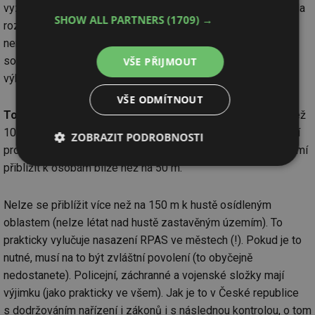
vyzváni osobou, abyste udělali taková opatření, aby se nedala
SHOW ALL PARTNERS
(1709) →
rozpoznat (vymazat, rozostřit, retušovat apod.; pozor, osoba
nemusí být přímo rozeznatelná v obličeji, ale pokud okolní
souvislosti umožní osobu identifikovat, je to z právního
VŠE PŘIJMOUT
výkladu totéž).
VŠE ODMÍTNOUT
To, co je velmi důležité:
za letu se nesmíte přiblížit více než
100 m k osobám, objektům a stavbám, které nejsou součástí
ZOBRAZIT PODROBNOSTI
provozu, při vzletu a přistání se prostředek mimo pilota nesmí
Nezbytně
Výkonové
Soubory
přiblížit k osobám blíže než na 50 m.
nutné
soubory
cílení
soubory
Nelze se přiblížit více než na 150 m k hustě osídleným
oblastem (nelze létat nad hustě zastavěným územím). To
prakticky vylučuje nasazení RPAS ve městech (!). Pokud je to
Funkční soubory
Nezařazené
soubory
nutné, musí na to být zvláštní povolení (to obyčejně
nedostanete). Policejní, záchranné a vojenské složky mají
výjimku (jako prakticky ve všem). Jak je to v České republice
s dodržováním nařízení i zákonů i s následnou kontrolou, o tom