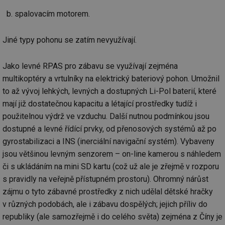
př
w
spalovacím motorem.
po
Sp
Go
Jiné typy pohonu se zatím nevyužívají.
da
kó
Po
lz
Jako levné RPAS pro zábavu se využívají zejména
za
nu
multikoptéry a vrtulníky na elektrický bateriový pohon. Umožnil
be
sk
to až vývoj lehkých, levných a dostupných Li-Pol baterií, které
fu
mají již dostatečnou kapacitu a létající prostředky tudíž i
sp
ná
použitelnou výdrž ve vzduchu. Další nutnou podmínkou jsou
je
kte
dostupné a levné řídící prvky, od přenosových systémů až po
id
př
gyrostabilizaci a INS (inerciální navigační systém). Vybaveny
úč
An
jsou většinou levným senzorem – on-line kamerou s náhledem
či s ukládáním na mini SD kartu (což už ale je zřejmě v rozporu
id
energetika.tzb-
10 let
Te
info.cz
co
s pravidly na veřejně přístupném prostoru). Ohromný nárůst
po
vy
zájmu o tyto zábavné prostředky z nich udělal dětské hračky
se
v různých podobách, ale i zábavu dospělých; jejich příliv do
_hjIncludedInSessionSample
1 minuta
Te
Hotjar Ltd
republiky (ale samozřejmě i do celého světa) zejména z Číny je
59 sekund
co
kalkulator.tzb-
na
info.cz