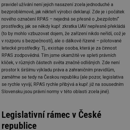
pravidel užívání není jejich nasazení zcela jednoduché a
bezproblémové, jak někteří výrobci deklarují. Zde je i počátek
nového označení RPAS – nejedná se přesně o „bezpilotní“
prostředky, jak se někdy kupř. zkratka UAV nepřesně překládá
(to by mohlo vzbuzovat dojem, že zařízení nikdo neřídí, což je
v rozporu s bezpečností), ale o dálkově řízené – pilotované
letecké prostředky. Tj., existuje osoba, která je za činnost
RPAS zodpovědná. Tím jsme okamžitě ve spleti právních
kliček, v různých částech světa značně odlišných. Zde není
prostor k širšímu výkladu práva a zahraničním pravidlům,
zaměřme se tedy na Českou republiku (ale pozor, legislativa
se rychle vyvíjí, RPAS rychle přibývá a kupř. již na sousedním
Slovensku jsou právní normy v této oblasti zcela jiné).
Legislativní rámec v České
republice