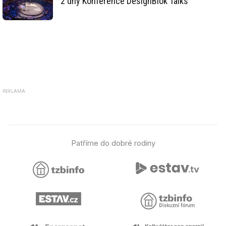
2 dny Konference DesignBlok Talks
REKLAMA
Patříme do dobré rodiny