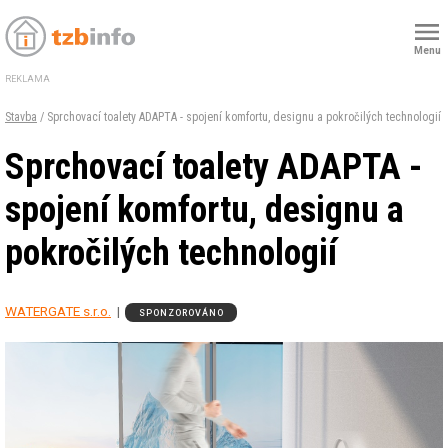
Menu
REKLAMA
Stavba
/ Sprchovací toalety ADAPTA - spojení komfortu, designu a pokročilých technologií
Sprchovací toalety ADAPTA -
spojení komfortu, designu a
pokročilých technologií
WATERGATE s.r.o.
SPONZOROVÁNO