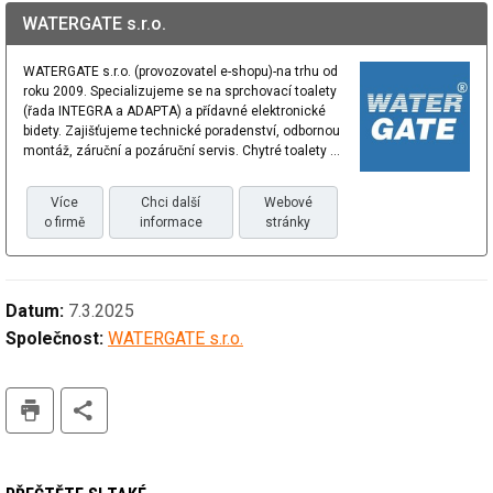
WATERGATE s.r.o.
WATERGATE s.r.o. (provozovatel e-shopu)-na trhu od
roku 2009. Specializujeme se na sprchovací toalety
(řada INTEGRA a ADAPTA) a přídavné elektronické
bidety. Zajišťujeme technické poradenství, odbornou
montáž, záruční a pozáruční servis. Chytré toalety ...
Více
Chci další
Webové
o firmě
informace
stránky
Datum:
7.3.2025
Společnost:
WATERGATE s.r.o.
tisk