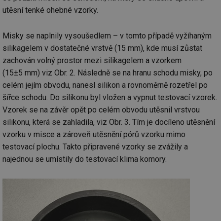
utěsní tenké ohebné vzorky.
Misky se naplnily vysoušedlem – v tomto případě vyžíhaným
silikagelem v dostatečné vrstvě (15 mm), kde musí zůstat
zachován volný prostor mezi silikagelem a vzorkem
(15±5 mm) viz Obr. 2. Následně se na hranu schodu misky, po
celém jejím obvodu, nanesl silikon a rovnoměrně rozetřel po
šířce schodu. Do silikonu byl vložen a vypnut testovací vzorek.
Vzorek se na závěr opět po celém obvodu utěsnil vrstvou
silikonu, která se zahladila, viz Obr. 3. Tím je docíleno utěsnění
vzorku v misce a zároveň utěsnění pórů vzorku mimo
testovací plochu. Takto připravené vzorky se zvážily a
najednou se umístily do testovací klima komory.