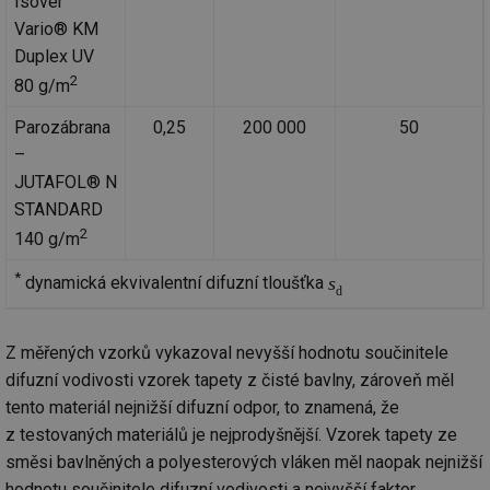
Isover
vz
de
Vario® KM
de
Duplex UV
re
we
2
80 g/m
mv
2 měsíce 4
Te
Airtable
týdny
co
.tzb-info.cz
Parozábrana
0,25
200 000
50
po
sl
–
už
int
JUTAFOL® N
vý
STANDARD
vl
po
2
140 g/m
Air
us
už
*
s
dynamická ekvivalentní difuzní tloušťka
pr
d
int
tě
id
vytapeni.tzb-
10 let
Te
Z měřených vzorků vykazoval nevyšší hodnotu součinitele
info.cz
co
difuzní vodivosti vzorek tapety z čisté bavlny, zároveň měl
po
vy
tento materiál nejnižší difuzní odpor, to znamená, že
se
z testovaných materiálů je nejprodyšnější. Vzorek tapety ze
id
stavba.tzb-
10 let
Te
info.cz
co
směsi bavlněných a polyesterových vláken měl naopak nejnižší
po
vy
hodnotu součinitele difuzní vodivosti a nejvyšší faktor