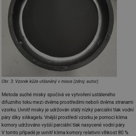
Obr. 3: Vzorek kůže utěsněný v misce (zdroj: autor)
Metoda suché misky spočívá ve vytvoření ustáleného
difuzního toku mezi dvěma prostředími neboli dvěma stranami
vzorku. Uvnitř misky je udržován stálý nízký parciální tlak vodní
páry díky silikagelu. Vnější prostředí vzorku je pomocí klima
komory udržováno vyšší parciální tlak nasycené vodní páry.
V tomto případě je uvnitř klima komory relativní vlhkost 80 %