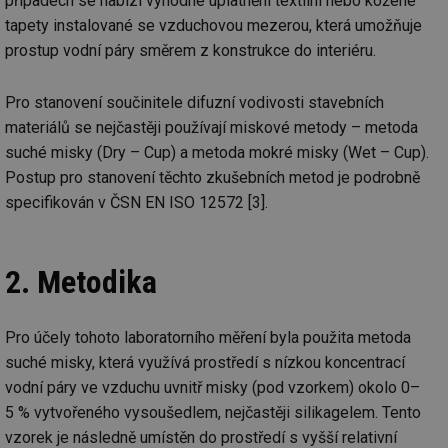
případech se nabízí výhodné uplatnění textilní nebo kožené
tapety instalované se vzduchovou mezerou, která umožňuje
prostup vodní páry směrem z konstrukce do interiéru.
Pro stanovení součinitele difuzní vodivosti stavebních
materiálů se nejčastěji používají miskové metody – metoda
suché misky (Dry – Cup) a metoda mokré misky (Wet – Cup).
Postup pro stanovení těchto zkušebních metod je podrobně
specifikován v ČSN EN ISO 12572 [3].
2. Metodika
Pro účely tohoto laboratorního měření byla použita metoda
suché misky, která využívá prostředí s nízkou koncentrací
vodní páry ve vzduchu uvnitř misky (pod vzorkem) okolo 0–
5 % vytvořeného vysoušedlem, nejčastěji silikagelem. Tento
vzorek je následně umístěn do prostředí s vyšší relativní