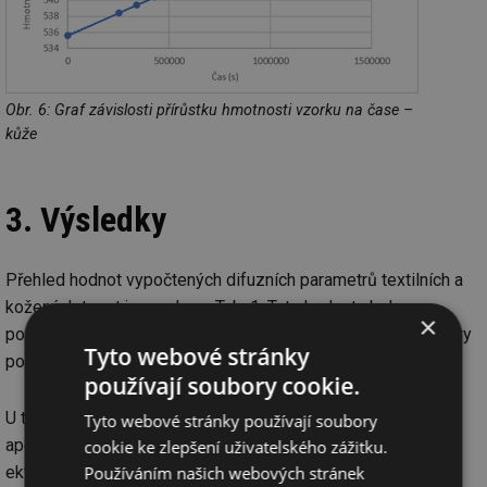
Obr. 6: Graf závislosti přírůstku hmotnosti vzorku na čase –
kůže
3. Výsledky
Přehled hodnot vypočtených difuzních parametrů textilních a
kožených tapet je uveden v Tab. 1. Tyto hodnoty byly
×
porovnány s běžnými materiály používanými pro vnitřní úpravy
Tyto webové stránky
povrchů stěn.
používají soubory cookie.
U tenkovrstvých materiálů (fólie, membrány, nátěrové hmoty
Tyto webové stránky používají soubory
apod.) se pro vyjádření difúzní vodivosti stanovuje tzv.
cookie ke zlepšení uživatelského zážitku.
Používáním našich webových stránek
ekvivalentní difuzní tloušťka, která vyjadřuje, jak mocná by