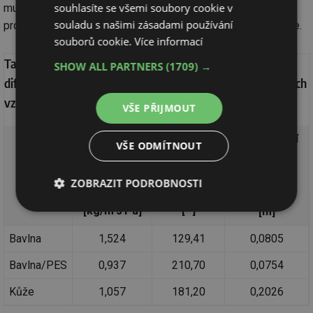
souhlasíte se všemi soubory cookie v
musela být vrstva vzduchu, aby měla stejný odpor proti
souladu s našimi zásadami používání
propuštění vodní páry jako materiálová vrstva v dané tloušťce.
souborů cookie.
Více informací
Tab. 1: Přehled hodnot součinitel difuzní vodivosti, faktoru
SHOW ALL PARTNERS
(1709) →
difuzního odporu a ekvivalentní difuzní tloušťky testovaných
vzorků textilních a kožených tapet
VŠE PŘIJMOUT
Materiál
Součinitel
Faktor
Ekvivalentní
VŠE ODMÍTNOUT
tapety
difuzní
difuzního
difuzní
vodivosti
odporu
tloušťka
ZOBRAZIT PODROBNOSTI
−12
μ
s
δ
.10
d
[–]
[kg/m⸳s⸳Pa]
[m]
Nezbytně
Výkonové
Soubory
nutné
soubory
cílení
soubory
Bavlna
1,524
129,41
0,0805
Bavlna/PES
0,937
210,70
0,0754
Funkční soubory
Nezařazené
Kůže
1,057
181,20
0,2026
soubory