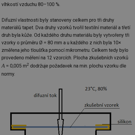
vlhkostí vzduchu 80–100 %.
Difuzní vlastnosti byly stanoveny celkem pro tři druhy
materiálů tapet. Dva druhy vzorků tvořil textilní materiál a třetí
druh byla kůže. Od každého druhu materiálu byly vytvořeny tři
vzorky o průměru Ø = 80 mm a u každého z nich byla 10×
změřena jeho tloušťka pomocí mikrometru. Celkem tedy bylo
provedeno měření na 12 vzorcích. Plocha zkušebních vzorků
2
A
= 0,005 m
dodržuje požadavek na min. plochu vzorku dle
normy.