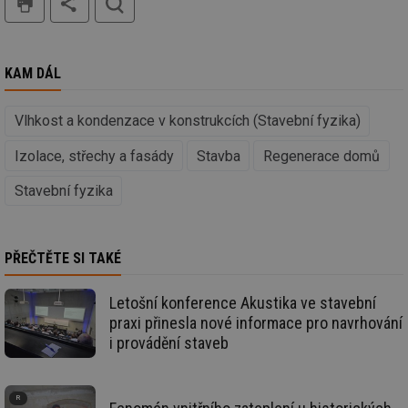
_hjIncludedInSessionSample
1 minuta
Te
Hotjar Ltd
59 sekund
co
energetika.tzb-
na
info.cz
ab
KAM DÁL
Ho
zd
ná
za
Vlhkost a kondenzace v konstrukcích (Stavební fyzika)
vz
de
de
Izolace, střechy a fasády
Stavba
Regenerace domů
re
we
Stavební fyzika
_hjIncludedInSessionSample
1 minuta
Te
Hotjar Ltd
59 sekund
co
stavba.tzb-
na
info.cz
ab
Ho
PŘEČTĚTE SI TAKÉ
zd
ná
za
Letošní konference Akustika ve stavební
vz
de
praxi přinesla nové informace pro navrhování
de
i provádění staveb
re
we
id
www.tzb-
10 let
Te
info.cz
co