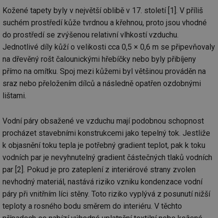
Kožené tapety byly v největší oblibě v 17. století [1]. V příliš
suchém prostředí kůže tvrdnou a křehnou, proto jsou vhodné
do prostředí se zvýšenou relativní vlhkostí vzduchu.
Jednotlivé díly kůží o velikosti cca 0,5 × 0,6 m se připevňovaly
na dřevěný rošt čalounickými hřebíčky nebo byly přibíjeny
přímo na omítku. Spoj mezi kůžemi byl většinou prováděn na
sraz nebo přeložením dílců a následně opatřen ozdobnými
lištami.
Vodní páry obsažené ve vzduchu mají podobnou schopnost
procházet stavebními konstrukcemi jako tepelný tok. Jestliže
k objasnění toku tepla je potřebný gradient teplot, pak k toku
vodních par je nevyhnutelný gradient částečných tlaků vodních
par [2]. Pokud je pro zateplení z interiérové strany zvolen
nevhodný materiál, nastává riziko vzniku kondenzace vodní
páry při vnitřním líci stěny. Toto riziko vyplývá z posunutí nižší
teploty a rosného bodu směrem do interiéru. V těchto