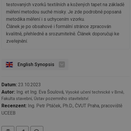
kt
testovaných vzorků textilních a kožených tapet na základě
spr
da
měření metodou suché misky. Je zde podrobně popsaná
co
metodika měření i s uchycením vzorku.
ná
we
Článek je po obsahové i formální stránce zpracován
__cf_bm
29 minut
Te
Cloudflare Inc.
kvalitně, přehledně a srozumitelně. Článek doporučuji ke
59 sekund
co
.vimeo.com
po
zveřejnění.
ro
li
To
př
by
English Synopsis
po
zp
po
we
st
Datum:
23.10.2023
sid
forum.tzb-
1 rok
To
Autor:
Ing. et Ing. Eva Šoulová,
Vysoké učení technické v Brně,
info.cz
bě
so
Fakulta stavební, Ústav pozemního stavitelství
al
Recenzent:
Ing. Petr Ptáček, Ph.D., ČVUT Praha, pracoviště
na
so
UCEEB
re
pr
po
sp
tisk
hledat
rel