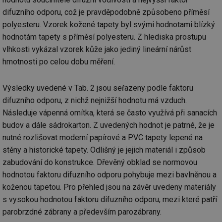
se
difuzního odporu, což je pravděpodobně způsobeno příměsí
_hjFirstSeen
29 minut
So
Hotjar Ltd
polyesteru. Vzorek kožené tapety byl svými hodnotami blízký
59 sekund
na
.tzb-info.cz
ab
hodnotám tapety s příměsí polyesteru. Z hlediska prostupu
sl
ce
vlhkosti vykázal vzorek kůže jako jediný lineární nárůst
pr
hmotnosti po celou dobu měření.
poč
Ne
žá
id
Výsledky uvedené v Tab. 2 jsou seřazeny podle faktoru
in
difuzního odporu, z nichž nejnižší hodnotu má vzduch.
id
forum.tzb-
1 rok
Te
info.cz
co
Následuje vápenná omítka, která se často využívá při sanacích
po
budov a dále sádrokarton. Z uvedených hodnot je patrné, že je
vy
se
nutné rozlišovat moderní papírové a PVC tapety lepené na
_hjIncludedInSessionSample
1 minuta
Te
Hotjar Ltd
stěny a historické tapety. Odlišný je jejich materiál i způsob
59 sekund
co
vetrani.tzb-
na
info.cz
zabudování do konstrukce. Dřevěný obklad se normovou
ab
Ho
hodnotou faktoru difuzního odporu pohybuje mezi bavlněnou a
zd
koženou tapetou. Pro přehled jsou na závěr uvedeny materiály
ná
za
s vysokou hodnotou faktoru difuzního odporu, mezi které patří
vz
de
parobrzdné zábrany a především parozábrany.
de