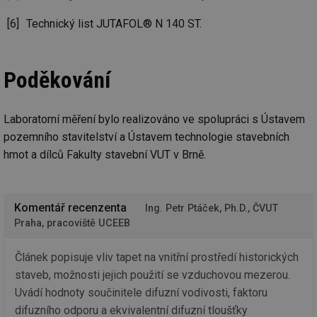
se
Technický list JUTAFOL® N 140 ST.
_hjIncludedInSessionSample
1 minuta
Te
Hotjar Ltd
59 sekund
co
kalkulator.tzb-
na
info.cz
ab
Ho
Poděkování
zd
ná
za
vz
de
Laboratorní měření bylo realizováno ve spolupráci s Ústavem
de
re
pozemního stavitelství a Ústavem technologie stavebních
we
hmot a dílců Fakulty stavební VUT v Brně.
_hjIncludedInSessionSample
1 minuta
Te
Hotjar Ltd
59 sekund
co
voda.tzb-
na
info.cz
ab
Ho
Komentář recenzenta
Ing. Petr Ptáček, Ph.D., ČVUT
zd
Praha, pracoviště UCEEB
ná
za
vz
de
Článek popisuje vliv tapet na vnitřní prostředí historických
de
re
staveb, možnosti jejich použití se vzduchovou mezerou.
we
Uvádí hodnoty součinitele difuzní vodivosti, faktoru
__gfp_64b
1 rok
Je
Gemius
difuzního odporu a ekvivalentní difuzní tloušťky
so
.tzb-info.cz