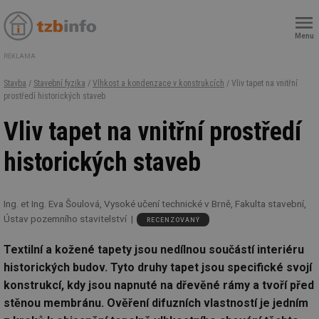
Menu
REKLAMA
Stavba
/
Stavební fyzika
/
Vlhkost a kondenzace v konstrukcích
/ Vliv tapet na vnitřní
prostředí historických staveb
Vliv tapet na vnitřní prostředí
historických staveb
Ing. et Ing. Eva Šoulová, Vysoké učení technické v Brně, Fakulta stavební,
Ústav pozemního stavitelství
RECENZOVANÝ
Textilní a kožené tapety jsou nedílnou součástí interiéru
historických budov. Tyto druhy tapet jsou specifické svojí
konstrukcí, kdy jsou napnuté na dřevěné rámy a tvoří před
stěnou membránu. Ověření difuzních vlastností je jedním