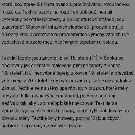
které jsou zpravidla instalované s provětrávanou vzduchovou
mezerou. Textilní tapety, na rozdíl od obkladů, nemají
vytvořeny odvětrávací otvory a po konstrukční stránce jsou
„uzavřené“. Stanovení difuzních vlastností (prodyšnosti) je
důležitý krok k porozumění problematice výměny vzduchu ve
vzduchové mezeře mezi napínanými tapetami a stěnou.
Textilní tapety jsou známé již od 15. století [1]. V Česku se
dochovaly jak orientální malované plátěné tapety z konce
18. století, tak i hedvábné tapety z konce 19. století a převážná
většina až z 20. století, kdy byly prováděny četné rekonstrukce
zámků. Textilie se na stěny upevňovaly v pruzích, které měly
obvykle délku rovnu výšce místnosti, po šířce se spoje
sešívaly tak, aby vzor celoplošně navazoval. Textilie se
zpravidla vypínaly na dřevěné rámy, které byly instalovány po
obvodu stěny. Textilie byly kotveny pomocí čalounických
hřebíčků a opatřeny ozdobnými lištami.