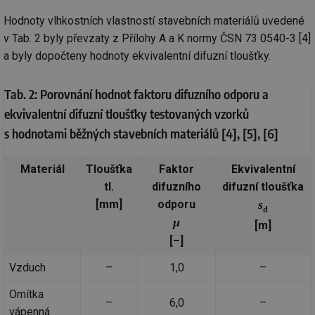
Hodnoty vlhkostních vlastností stavebních materiálů uvedené
v Tab. 2 byly převzaty z Přílohy A a K normy ČSN 73 0540-3 [4]
a byly dopočteny hodnoty ekvivalentní difuzní tloušťky.
Nezbytně nutné soubory
Výkonové soubory
Tab. 2: Porovnání hodnot faktoru difuzního odporu a
Soubory cílení
Funkční soubory
ekvivalentní difuzní tloušťky testovaných vzorků
Nezařazené soubory
s hodnotami běžných stavebních materiálů [4], [5], [6]
Nezbytně nutné soubory cookie umožňují základní
funkce webových stránek, jako je přihlášení
Materiál
Tloušťka
Faktor
Ekvivalentní
uživatele a správa účtu. Webové stránky nelze bez
tl.
difuzního
difuzní tloušťka
nezbytně nutných souborů cookie správně používat.
[mm]
odporu
s
Provider
/
d
Název
Vyprší
Po
Doména
μ
[m]
g_state
.forum.tzb-
Zavřením
Sl
[–]
info.cz
prohlížeče
př
po
Vzduch
–
1,0
–
g_csrf_token
.forum.tzb-
Zavřením
Sl
info.cz
prohlížeče
př
Omítka
po
–
6,0
–
vápenná