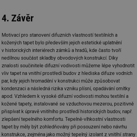
re
we
id
voda.tzb-
10 let
Te
4. Závěr
info.cz
co
po
vy
se
Motivací pro stanovení difuzních vlastností textilních a
id
kalkulator.tzb-
1 rok
Te
kožených tapet bylo především jejich estetické uplatnění
info.cz
co
po
v historických interiérech zámků a hradů, kde často tvoří
vy
se
nedílnou součást skladby obvodových konstrukcí. Díky
znalosti součinitele difuzní vodivosti můžeme lépe vyhodnotit
id
oze.tzb-info.cz
10 let
Te
co
vliv tapet na vnitřní prostředí budov z hlediska difuze vodních
po
vy
par, kdy jejich hromadění v konstrukci může způsobovat
se
kondenzaci a následná rizika vzniku plísní, opadávání omítky
_hjIncludedInSessionSample
1 minuta
Te
Hotjar Ltd
59 sekund
co
apod. Vzhledem k vysoké difuzní vodivosti mohou textilní a
oze.tzb-info.cz
na
kožené tapety, instalované se vzduchovou mezerou, pozitivně
ab
Ho
přispívat k úpravě vnitřního prostředí historických budov, např.
zd
ná
zlepšení tepelného komfortu. Tepelně-vlhkostní vlastnosti
za
vz
tapet by měly být zohledňovány při posouzení nebo návrhu
de
konstrukce, zejména jako možný tepelný izolant z vnitřní strany
de