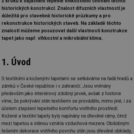
z kroků k objasnění tepelně vlhkostního chování těchto
historických konstrukcí. Znalost difuzních vlastností je
důležitá pro stavebně historické průzkumy a pro
rekonstrukce historických staveb. Na základě těchto
znalostí můžeme posuzovat další vlastnosti konstrukce
tapet jako např. vlhkostní a mikrobiální klima.
1. Úvod
S textilními a koženými tapetami se setkáváme na řadě hradů a
zámků v České republice i v zahraničí. Jsou vnímány
především jako interiérový zdobný prvek, avšak z historie
víme, že pokrývání stěn textiliemi se provádělo, mimo jiné, i za
účelem zlepšení tepelného komfortu vnitřního prostředí.
Kožené a textilní tapety byly napínány na dřevěné rámy, čímž
mezi tapetou a stěnou vznikla vzduchová mezera. Obdobným
řešením dekorace vnitřního povrchu stěn jsou dřevěné obklady,