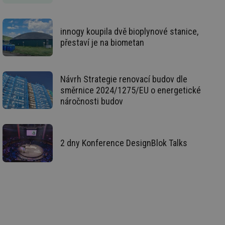
na
info.cz
ab
Ho
zd
innogy koupila dvě bioplynové stanice,
ná
za
přestaví je na biometan
vz
de
de
re
we
Návrh Strategie renovací budov dle
_hjIncludedInSessionSample
1 minuta
Te
Hotjar Ltd
směrnice 2024/1275/EU o energetické
59 sekund
co
vytapeni.tzb-
náročnosti budov
na
info.cz
ab
Ho
zd
ná
za
2 dny Konference DesignBlok Talks
vz
de
de
re
we
CookieScriptConsent
1 rok
Te
CookieScript
co
.tzb-info.cz
sl
Sc
za
př