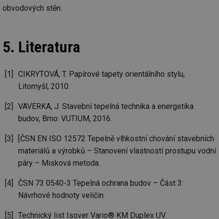
re
obvodových stěn.
we
_dc_gtm_UA-5901706-1
.tzb-info.cz
58 sekund
Te
co
př
5. Literatura
w
po
Sp
Go
da
CIKRYTOVÁ, T. Papírové tapety orientálního stylu,
kó
Po
Litomyšl, 2010.
lz
za
nu
VAVERKA, J. Stavební tepelná technika a energetika
be
budov, Brno: VUTIUM, 2016.
sk
fu
sp
[ČSN EN ISO 12572 Tepelně vlhkostní chování stavebních
ná
je
materiálů a výrobků – Stanovení vlastností prostupu vodní
kte
id
páry – Misková metoda.
př
úč
An
ČSN 73 0540-3 Tepelná ochrana budov – Část 3:
Návrhové hodnoty veličin.
id
energetika.tzb-
10 let
Te
info.cz
co
po
Technický list Isover Vario® KM Duplex UV.
vy