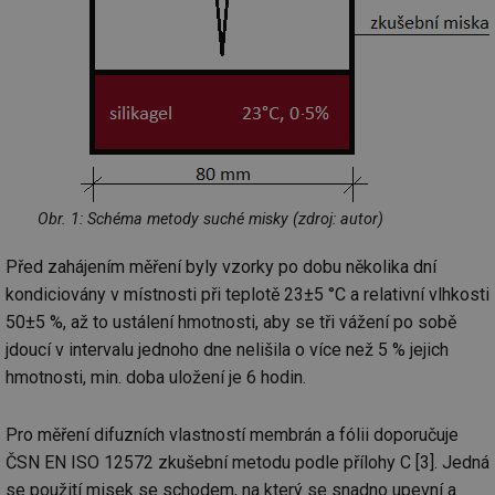
Obr. 1: Schéma metody suché misky (zdroj: autor)
Před zahájením měření byly vzorky po dobu několika dní
kondiciovány v místnosti při teplotě 23±5 °C a relativní vlhkosti
50±5 %, až to ustálení hmotnosti, aby se tři vážení po sobě
jdoucí v intervalu jednoho dne nelišila o více než 5 % jejich
hmotnosti, min. doba uložení je 6 hodin.
Pro měření difuzních vlastností membrán a fólii doporučuje
ČSN EN ISO 12572 zkušební metodu podle přílohy C [3]. Jedná
se použití misek se schodem, na který se snadno upevní a