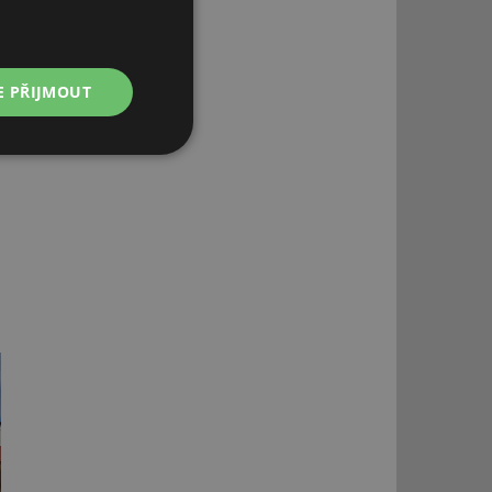
E PŘIJMOUT
Nezařazené
soubory
řazené soubory
 správa účtu. Webové