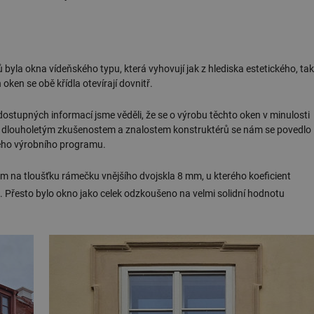
yla okna vídeňského typu, která vyhovují jak z hlediska estetického, tak
oken se obě křídla otevírají dovnitř.
stupných informací jsme věděli, že se o výrobu těchto oken v minulosti
ky dlouholetým zkušenostem a znalostem konstruktérů se nám se povedlo
šeho výrobního programu.
m na tloušťku rámečku vnějšího dvojskla 8 mm, u kterého koeficient
. Přesto bylo okno jako celek odzkoušeno na velmi solidní hodnotu