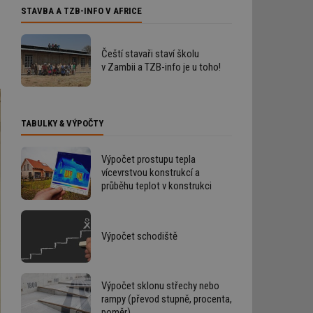
STAVBA A TZB-INFO V AFRICE
Čeští stavaři staví školu
v Zambii a TZB-info je u toho!
TABULKY & VÝPOČTY
Výpočet prostupu tepla
vícevrstvou konstrukcí a
průběhu teplot v konstrukci
Výpočet schodiště
Výpočet sklonu střechy nebo
rampy (převod stupně, procenta,
poměr)