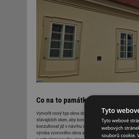
Co na to památkáři
Tyto webové
Vytvořit nový typ okna do památkově chráněného ob
Tyto webové strán
stávajících oken, aby konstruktéři při navrhování rep
konzultovat již v návrhu s pracovníky památkové péč
webových stránek
výroba vzorového okna a až po jeho schválení NPÚ a s
souborů cookie.