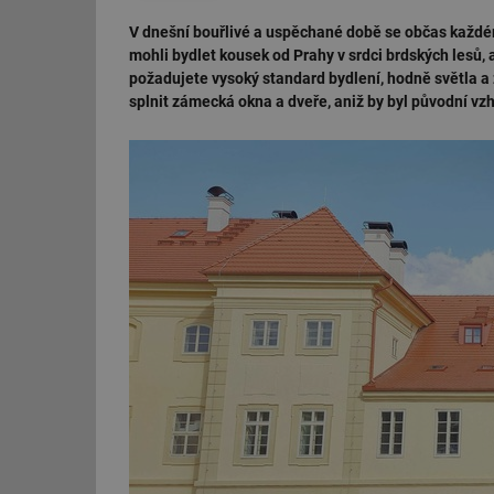
V dnešní bouřlivé a uspěchané době se občas každému
mohli bydlet kousek od Prahy v srdci brdských lesů, 
požadujete vysoký standard bydlení, hodně světla 
splnit zámecká okna a dveře, aniž by byl původní v