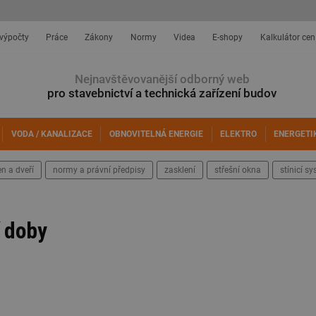
 výpočty
Práce
Zákony
Normy
Videa
E-shopy
Kalkulátor cen
Nejnavštěvovanější odborný web
pro stavebnictví a technická zařízení budov
VODA / KANALIZACE
OBNOVITELNÁ ENERGIE
ELEKTRO
ENERGETI
n a dveří
normy a právní předpisy
zasklení
střešní okna
stínicí s
 doby