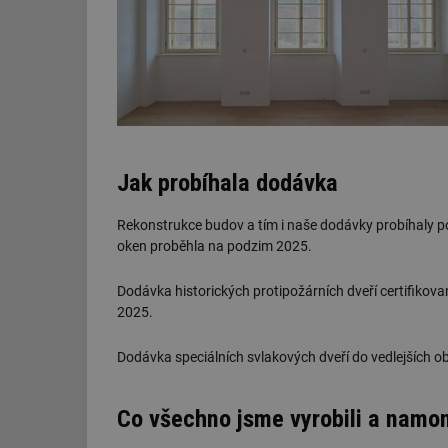
g_csrf_token
id
_hjAbsoluteSession
id
Jak probíhala dodávka
_hjIncludedInSessi
Rekonstrukce budov a tím i naše dodávky probíhaly p
oken proběhla na podzim 2025.
mv
Dodávka historických protipožárních dveří certifiko
2025.
id
Dodávka speciálních svlakových dveří do vedlejších 
id
Co všechno jsme vyrobili a namon
_hjFirstSeen