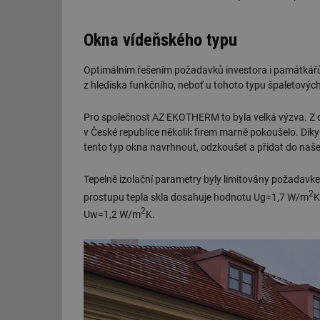
Okna vídeňského typu
Optimálním řešením požadavků investora i památkářů b
z hlediska funkčního, neboť u tohoto typu špaletových 
Pro společnost AZ EKOTHERM to byla velká výzva. Z do
v České republice několik firem marně pokoušelo. Dí
tento typ okna navrhnout, odzkoušet a přidat do na
Tepelně izolační parametry byly limitovány požadavke
2
prostupu tepla skla dosahuje hodnotu Ug=1,7 W/m
K
2
Uw=1,2 W/m
K.