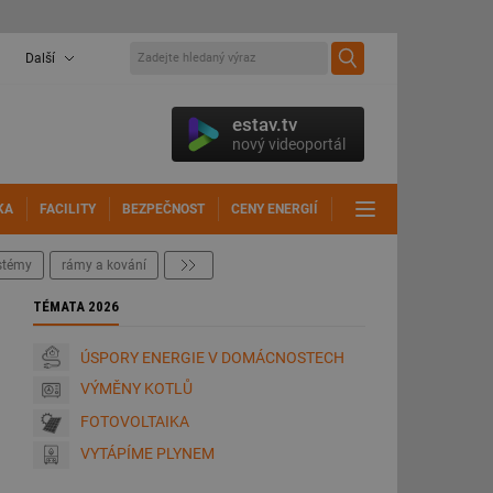
Další
estav.tv
nový videoportál
KA
FACILITY
BEZPEČNOST
CENY ENERGIÍ
DALŠÍ
ystémy
rámy a kování
další
TÉMATA 2026
ÚSPORY ENERGIE V DOMÁCNOSTECH
VÝMĚNY KOTLŮ
FOTOVOLTAIKA
VYTÁPÍME PLYNEM