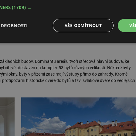
a první dodávka oken pro objekt byla montována již na přelomu dubna
TNERS
(1709) →
edným dohledem památkářů.
ODROBNOSTI
VŠE ODMÍTNOUT
VŠ
é
Výkonové
Soubory cílení
Funkční soubory
soubory
základních budov. Dominantu areálu tvoří středová hlavní budova, ke
 byl citlivě přestavěn na komplex 53 bytů různých velikostí. Některé byty
mi okny, byty v přízemí zase mají výstupy přímo do zahrady. Kromě
 protipožární historické dveře do bytů a tzv. svlakové dveře do vedlejších
é soubory
Výkonové soubory
Soubory cílení
Funkční soubory
Neza
ry cookie umožňují základní funkce webových stránek, jako je přihlášení uživatele a
zbytně nutných souborů cookie správně používat.
Provider
/
Vyprší
Popis
Doména
.forum.tzb-
Zavřením
Slouží k přihlášení pomocí Google
info.cz
prohlížeče