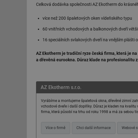
Celková dodávka společnosti AZ Ekotherm do krásné
id
více než 200 špaletových oken vídeňského typu
_hjIncludedInSessi
60 vnitřních vchodových a balkonových dveří větši
16 speciálních svlakových dveří na vnějším plášti 
id
AZ Ekotherm je tradiční ryze česká firma, která je n
id
a dřevěná eurookna. Důraz klade na profesionalitu z
id
_hjIncludedInSessi
AZ Ekotherm s.r.o.
_dc_gtm_UA-590170
Vyrábíme a montujeme špaletová okna, dřevěné zimní zahr
vchodové dveře i další doplňky. Důraz je kladen na kvalitu
firma, která působí na trhu od roku 1998 a má za sebou tisí
id
Více o firmě
Chci další informace
Webové s