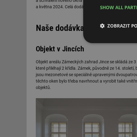
a schválení nového okna netrvalo déle než 3 měsíce 
SHOW ALL PAR
a května 2024. Celá dodávka pak probíhá pod důsl
ZOBRAZIT P
Naše dodávka
Nezbytně nutn
Objekt v Jincích
soubory
Objekt areálu Zámeckých zahrad Jince se skládá ze 3 
které přiléhají 2 křídla. Zámek, původně ze 14. století,
jsou mezonetové se speciálně upravenými dvoupatrový
těchto oken bylo třeba navrhnout a vyrobit také vnitřní
objektů.
Nezbytně nutn
Nezbytně nutné soubo
stránky nelze bez ne
Název
g_state