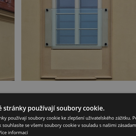
 stránky používají soubory cookie.
jektu neznamená jen spoustu práce při zaměřování a dokumentování
ky používají soubory cookie ke zlepšení uživatelského zážitku. 
lik měli z čeho vycházet a následný náročný vývoj. Taková okna je nutné
e. Jeli výsledná výkresová dokumentace schválena, přichází na řadu
 souhlasíte se všemi soubory cookie v souladu s našimi zásadam
tátní zkušebnou je možné přistoupit k výrobě. Je až s podivem, že vývoj
Více informací