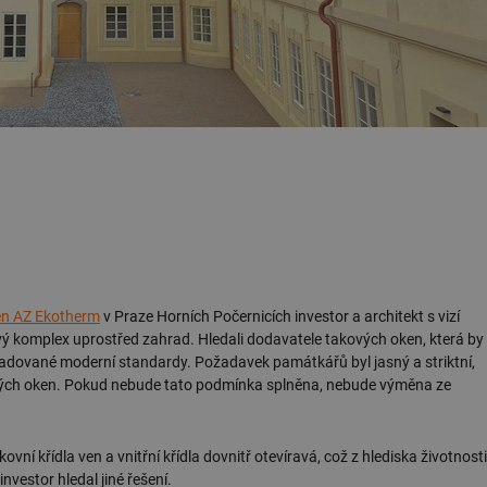
en AZ Ekotherm
v Praze Horních Počernicích investor a architekt s vizí
ý komplex uprostřed zahrad. Hledali dodavatele takových oken, která by
dované moderní standardy. Požadavek památkářů byl jasný a striktní,
kých oken. Pokud nebude tato podmínka splněna, nebude výměna ze
í křídla ven a vnitřní křídla dovnitř otevíravá, což z hlediska životnosti
nvestor hledal jiné řešení.