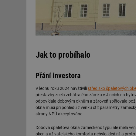
Jak to probíhalo
Přání investora
V lednu roku 2024 navštívili
středisko špaletových ok
přestavby zcela zchátralého zámku v Jincích na bytov
odpovídala dobovým oknům a zároveň splňovala poža
okna musí při pohledu z venku ctít parametry zámec
strany NPÚ akceptována.
Dobová špaletová okna zámeckého typu ale měla venkovn
oken a uživatelského komfortu nebylo ideální, a proto i