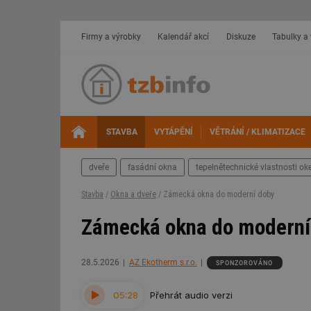
Firmy a výrobky
Kalendář akcí
Diskuze
Tabulky a
STAVBA
VYTÁPĚNÍ
VĚTRÁNÍ / KLIMATIZACE
dveře
fasádní okna
tepelnětechnické vlastnosti oke
Stavba
/
Okna a dveře
/ Zámecká okna do moderní doby
Zámecká okna do moderní
28.5.2026
AZ Ekotherm s.r.o.
SPONZOROVÁNO
05:28
Přehrát audio verzi