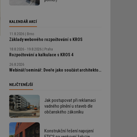
KALENDÁŘ AKCÍ
11.8.2026
Brno
Základy webového rozpočtování s KROS
18.8.2026 - 19.8.2026
Praha
Rozpočtování a kalkulace s KROS 4
26.8.2026
Webinář/seminář: Dveře jako součást architektonického detailu, technické řešení bez chyb
NEJČTENĚJŠÍ
Jak postupovat při reklamaci
vadného plnění u staveb dle
občanského zákoníku
Konstrukční řešení napojení
ETICS na venkovní žaluzie