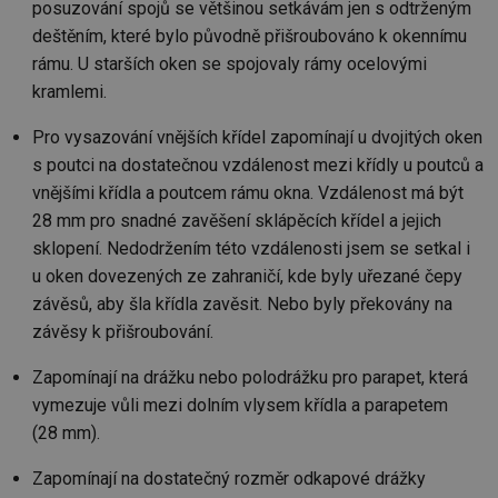
posuzování spojů se většinou setkávám jen s odtrženým
deštěním, které bylo původně přišroubováno k okennímu
rámu. U starších oken se spojovaly rámy ocelovými
kramlemi.
Pro vysazování vnějších křídel zapomínají u dvojitých oken
s poutci na dostatečnou vzdálenost mezi křídly u poutců a
vnějšími křídla a poutcem rámu okna. Vzdálenost má být
28 mm pro snadné zavěšení sklápěcích křídel a jejich
sklopení. Nedodržením této vzdálenosti jsem se setkal i
u oken dovezených ze zahraničí, kde byly uřezané čepy
závěsů, aby šla křídla zavěsit. Nebo byly překovány na
závěsy k přišroubování.
Zapomínají na drážku nebo polodrážku pro parapet, která
vymezuje vůli mezi dolním vlysem křídla a parapetem
(28 mm).
Zapomínají na dostatečný rozměr odkapové drážky