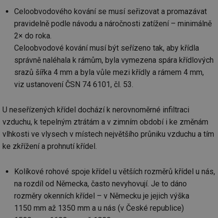
Celoobvodového kování se musí seřizovat a promazávat
pravidelně podle návodu a náročnosti zatížení – minimálně
2× do roka.
Celoobvodové kování musí být seřízeno tak, aby křídla
správně naléhala k rámům, byla vymezena spára křídlových
srazů šířka 4 mm a byla vůle mezi křídly a rámem 4 mm,
viz ustanovení ČSN 74 6101, čl. 53.
U neseřízených křídel dochází k nerovnoměrné infiltraci
vzduchu, k tepelným ztrátám a v zimním období i ke změnám
vlhkosti ve vlysech v místech největšího průniku vzduchu a tím
ke zkřížení a prohnutí křídel.
Kolíkové rohové spoje křídel u větších rozměrů křídel u nás,
na rozdíl od Německa, často nevyhovují. Je to dáno
rozměry okenních křídel – v Německu je jejich výška
1150 mm až 1350 mm a u nás (v České republice)