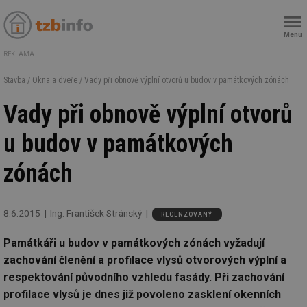
Menu
REKLAMA
Stavba
/
Okna a dveře
/ Vady při obnově výplní otvorů u budov v památkových zónách
Vady při obnově výplní otvorů
u budov v památkových
zónách
8.6.2015
Ing. František Stránský
RECENZOVANÝ
Památkáři u budov v památkových zónách vyžadují
zachování členění a profilace vlysů otvorových výplní a
respektování původního vzhledu fasády. Při zachování
profilace vlysů je dnes již povoleno zasklení okenních