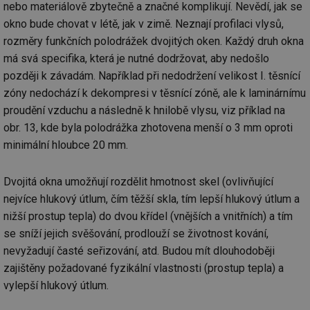
nebo materiálově zbytečně a značné komplikují. Nevědí, jak se
okno bude chovat v létě, jak v zimě. Neznají profilaci vlysů,
rozměry funkčních polodrážek dvojitých oken. Každý druh okna
má svá specifika, která je nutné dodržovat, aby nedošlo
později k závadám. Například při nedodržení velikost I. těsnící
zóny nedochází k dekompresi v těsnící zóně, ale k laminárnímu
proudění vzduchu a následně k hnilobě vlysu, viz příklad na
obr. 13, kde byla polodrážka zhotovena menší o 3 mm oproti
minimální hloubce 20 mm.
Dvojitá okna umožňují rozdělit hmotnost skel (ovlivňující
nejvíce hlukový útlum, čím těžší skla, tím lepší hlukový útlum a
nižší prostup tepla) do dvou křídel (vnějších a vnitřních) a tím
se sníží jejich svěšování, prodlouží se životnost kování,
nevyžadují časté seřizování, atd. Budou mít dlouhodoběji
zajištěny požadované fyzikální vlastnosti (prostup tepla) a
vylepší hlukový útlum.