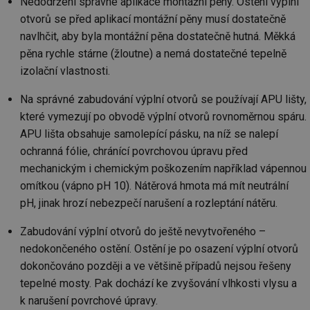
Nedodržení správné aplikace montážní pěny. Ostění výplní
po
vy
otvorů se před aplikací montážní pěny musí dostatečně
se
navlhčit, aby byla montážní pěna dostatečně hutná. Měkká
id
kalkulator.tzb-
1 rok
Te
info.cz
co
pěna rychle stárne (žloutne) a nemá dostatečné tepelně
po
izolační vlastnosti.
vy
se
Na správné zabudování výplní otvorů se používají APU lišty,
id
oze.tzb-info.cz
10 let
Te
co
které vymezují po obvodě výplní otvorů rovnoměrnou spáru.
po
vy
APU lišta obsahuje samolepící pásku, na níž se nalepí
se
ochranná fólie, chránící povrchovou úpravu před
_hjIncludedInSessionSample
1 minuta
Te
Hotjar Ltd
mechanickým i chemickým poškozením například vápennou
59 sekund
co
oze.tzb-info.cz
na
omítkou (vápno pH 10). Nátěrová hmota má mít neutrální
ab
Ho
pH, jinak hrozí nebezpečí narušení a rozleptání nátěru.
zd
ná
za
Zabudování výplní otvorů do ještě nevytvořeného –
vz
de
nedokončeného ostění. Ostění je po osazení výplní otvorů
de
dokončováno později a ve většině případů nejsou řešeny
re
we
tepelné mosty. Pak dochází ke zvyšování vlhkosti vlysu a
_dc_gtm_UA-5901706-1
.tzb-info.cz
58 sekund
Te
k narušení povrchové úpravy.
co