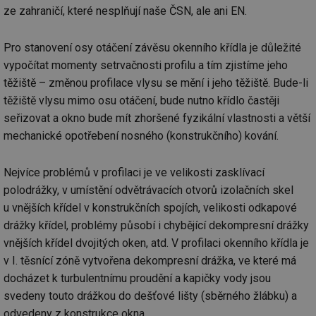
ze zahraničí, které nesplňují naše ČSN, ale ani EN.
Pro stanovení osy otáčení závěsu okenního křídla je důležité
vypočítat momenty setrvačnosti profilu a tím zjistíme jeho
těžiště – změnou profilace vlysu se mění i jeho těžiště. Bude-li
těžiště vlysu mimo osu otáčení, bude nutno křídlo častěji
seřizovat a okno bude mít zhoršené fyzikální vlastnosti a větší
mechanické opotřebení nosného (konstrukčního) kování.
Nejvíce problémů v profilaci je ve velikosti zasklívací
polodrážky, v umístění odvětrávacích otvorů izolačních skel
u vnějších křídel v konstrukčních spojích, velikosti odkapové
drážky křídel, problémy působí i chybějící dekompresní drážky
vnějších křídel dvojitých oken, atd. V profilaci okenního křídla je
v I. těsnící zóně vytvořena dekompresní drážka, ve které má
docházet k turbulentnímu proudění a kapičky vody jsou
svedeny touto drážkou do dešťové lišty (sběrného žlábku) a
odvedeny z konstrukce okna.