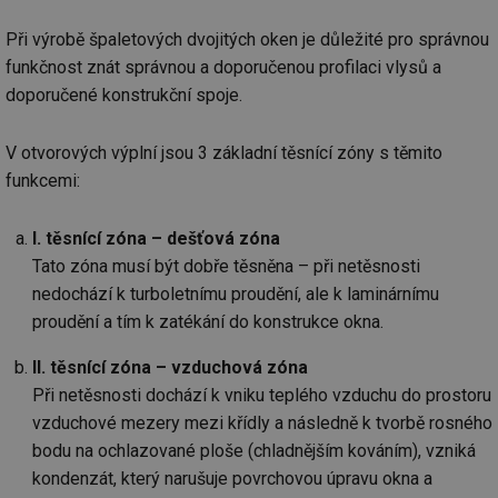
Při výrobě špaletových dvojitých oken je důležité pro správnou
funkčnost znát správnou a doporučenou profilaci vlysů a
doporučené konstrukční spoje.
V otvorových výplní jsou 3 základní těsnící zóny s těmito
funkcemi:
I. těsnící zóna – dešťová zóna
Tato zóna musí být dobře těsněna – při netěsnosti
nedochází k turboletnímu proudění, ale k laminárnímu
proudění a tím k zatékání do konstrukce okna.
II. těsnící zóna – vzduchová zóna
Při netěsnosti dochází k vniku teplého vzduchu do prostoru
vzduchové mezery mezi křídly a následně k tvorbě rosného
bodu na ochlazované ploše (chladnějším kováním), vzniká
kondenzát, který narušuje povrchovou úpravu okna a