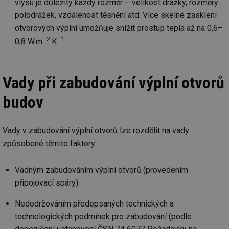
vlysu je důležitý každý rozměr – velikost drážky, rozměry
polodrážek, vzdálenost těsnění atd. Více skelné zasklení
otvorových výplní umožňuje snížit prostup tepla až na 0,6–
Nezbytně nutné soubory
Výkonové soubory
−2
−1
0,8 W.m
.K
.
Soubory cílení
Funkční soubory
Nezařazené soubory
Nezbytně nutné soubory cookie umožňují základní
Vady při zabudování výplní otvorů
funkce webových stránek, jako je přihlášení
uživatele a správa účtu. Webové stránky nelze bez
budov
nezbytně nutných souborů cookie správně používat.
Provider
/
Název
Vyprší
Po
Doména
Vady v zabudování výplní otvorů lze rozdělit na vady
g_state
.forum.tzb-
Zavřením
Sl
způsobené těmito faktory:
info.cz
prohlížeče
př
po
g_csrf_token
.forum.tzb-
Zavřením
Sl
Vadným zabudováním výplní otvorů (provedením
info.cz
prohlížeče
př
připojovací spáry).
po
id
konference.tzb-
1 rok
Te
Nedodržováním předepsaných technických a
info.cz
co
po
technologických podmínek pro zabudování (podle
vy
se