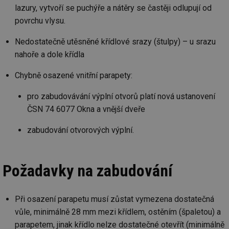
lazury, vytvoří se puchýře a nátěry se častěji odlupují od
povrchu vlysu.
Nedostatečně utěsněné křídlové srazy (štulpy) – u srazu
nahoře a dole křídla
Chybně osazené vnitřní parapety:
pro zabudovávání výplní otvorů platí nová ustanovení
ČSN 74 6077 Okna a vnější dveře
zabudování otvorových výplní.
Požadavky na zabudování
Při osazení parapetu musí zůstat vymezena dostatečná
vůle, minimálně 28 mm mezi křídlem, ostěním (špaletou) a
parapetem, jinak křídlo nelze dostatečné otevřít (minimálně