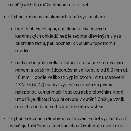
na 90°) a křídlo může drhnout o parapet.
Chybné zabudování okenních rámů výplní otvorů:
bez dilatačních spár, například u chladnějších
keramických obkladů než je teplota dřevěných vlysů
okenního rámu, pak dochází k většímu tepelnému
rozdílu;
malá nebo příliš velká dilatační spára mezi dřevěným
rámem a ostěním (doporučená velikost je od 8,0 mm až
10 mm – podle velikosti výplní otvorů, viz ustanovení
ČSN 74 6077) má být vypěněna montážní pěnou
nalepenou komprimační páskou nebo těsněním, které
umožňuje dilataci výplní otvorů v ostění. Snižuje vznik
rosného bodu a tvorbu kondenzátu v ostění.
Chybně seřízené celoobvodové kování křídel výplní otvorů
ovlivňuje funkčnost a mechanickou životnost kování okna.