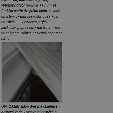
ab
Ho
výtokový otvor
(průměr 11 mm)
ve
zd
funkční spáře dvojitého okna,
chybné
ná
za
umístění okenní záskočky v krátkosti
vz
de
od závěsu – vyvracení jazýčku
de
záskočky, popraskaný nátěr na tmelu
re
we
ve sběrném žlábku, následná separace
nátěru.
_hjIncludedInSessionSample
1 minuta
Te
Hotjar Ltd
59 sekund
co
stavba.tzb-
na
info.cz
ab
Ho
zd
ná
za
vz
de
de
re
we
id
www.tzb-
10 let
Te
info.cz
co
po
vy
se
Obr. 2.Malý sklon dřevěné okapnice
–
id
m.tzb-info.cz
10 let
Te
dešťová voda vzlínavostí nestéká a