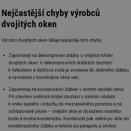
Nejčastější chyby výrobců
dvojitých oken
Výrobci dvojitých oken dělají nejčastěji tyto chyby:
Zapomínají na dekompresní drážky u vnějších křídel
dvojitých oken. V dekompresních drážkách dochází
k turbulenci a dešťová voda je svedena do sběrného žlábku
a vyvedena z konstrukce okna ven.
Zapomínají na kondenzační žlábek v dolním deštění okna.
Při otevření vnitřních křídel dochází v zimním období
k vniku teplého vzduchu do meziskelného prostoru a na
ochlazované ploše – vnějším skle je dosaženo rosného
bodu a tvorba kondenzátu. Kondenzát pak stéká po skle do
kondenzačního žlábku a neteče po parapetu a omítce.