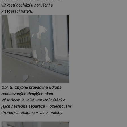
co
vlhkostí dochází k narušení a
po
vy
k separaci nátěru.
se
_hjIncludedInSessionSample
1 minuta
Te
Hotjar Ltd
59 sekund
co
www.tzb-
na
info.cz
ab
Ho
zd
ná
za
vz
de
de
re
we
id
mojefirma.tzb-
1 rok
Te
info.cz
co
po
Obr. 3. Chybně prováděná údržba
vy
se
repasovaných dvojitých oken.
Výsledkem je velké vrstvení nátěrů a
_hjIncludedInSessionSample
2 minuty
Te
Hotjar Ltd
co
forum.tzb-
jejich následná separace – oplechování
na
info.cz
dřevěných okapnic – vznik hniloby.
ab
Ho
zd
ná