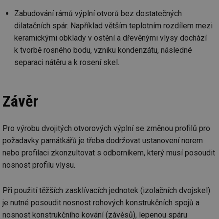
př
w
Zabudování rámů výplní otvorů bez dostatečných
po
Sp
dilatačních spár. Například větším teplotním rozdílem mezi
Go
keramickými obklady v ostění a dřevěnými vlysy dochází
da
kó
k tvorbě rosného bodu, vzniku kondenzátu, následné
Po
lz
separaci nátěru a k rosení skel.
za
nu
be
sk
fu
Závěr
sp
ná
je
kte
id
Pro výrobu dvojitých otvorových výplní se změnou profilů pro
př
požadavky památkářů je třeba dodržovat ustanovení norem
úč
An
nebo profilaci zkonzultovat s odborníkem, který musí posoudit
id
energetika.tzb-
10 let
Te
nosnost profilu vlysu.
info.cz
co
po
vy
se
Při použití těžších zasklívacích jednotek (izolačních dvojskel)
je nutné posoudit nosnost rohových konstrukčních spojů a
_hjIncludedInSessionSample
1 minuta
Te
Hotjar Ltd
59 sekund
co
kalkulator.tzb-
nosnost konstrukčního kování (závěsů), lepenou spáru
na
info.cz