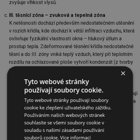
zvyšuje vlhkost vlysů.
III. těsnící zóna – zvuková a tepelná zóna
K netěsnosti dochází především nedostatečném utěsnění
v rozích křídla, kde dochází k větší infiltraci vzduchu, která
ovlivňuje fyzikální vlastnosti okna – hlukový útlum a
prostup tepla. Zdeformované těsnění křídla nedostatečně
těsní a do III. zóny vniká teplý vzduch, který při teplotním
rozdílu na ochlazované ploše vytvoří kondenzát (z tvorby
rosného bodu) v polodrážce vlysu.
×
Hlukový útlum lze snížit u těchto výplní otvorů nad 50 dB.
Tyto webové stránky
Hlukový útlum lze zvyšovat hmotnostní skel, vzdáleností
používají soubory cookie.
skel, rozdílnými tloušťkami skel. Tato dvojitá okna umožňují
Tyto webové stránky používají soubory
mnoho variant na snížení prostupu tepla i mnoho variant na
cookie ke zlepšení uživatelského zážitku.
zvýšení hlukového útlumu.
Používáním našich webových stránek
Dvojitá (špaletová) okna vždy docilovala velmi dobrých
souhlasíte se všemi soubory cookie v
fyzikálních parametrů i v dřívějších dobách i bez použití
souladu s našimi zásadami používání
izolačních skel. Návrat k těmto oknům je především
souborů cookie.
Více informací