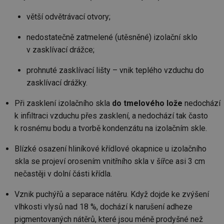
větší odvětrávací otvory;
nedostatečně zatmelené (utěsněné) izolační sklo
v zasklívací drážce;
prohnuté zasklívací lišty – vnik teplého vzduchu do
zasklívací drážky.
Při zasklení izolačního skla
do tmelového lože
nedochází
k infiltraci vzduchu přes zasklení, a nedochází tak často
k rosnému bodu a tvorbě kondenzátu na izolačním skle.
Blízké osazení hliníkové křídlové okapnice u izolačního
skla se projeví orosením vnitřního skla v šířce asi 3 cm
nečastěji v dolní části křídla.
Vznik puchýřů a separace nátěru. Když dojde ke zvýšení
vlhkosti vlysů nad 18 %, dochází k narušení adheze
pigmentovaných nátěrů, které jsou méně prodyšné než