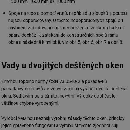
1500 mm, 1600 mm až 1800 mm.
Spoje na tupo a pomocí vrutů, například u sloupků a poutců
nejsou doporučovány. U těchto nedoporučených spojů při
chybném zabudování např. nedodržením velikosti funkční
spáry, dochází k zatékání do konstrukčních spojů rámu
okna a následně k hnilobě, viz obr. 5, obr. 6, obr. 7 a obr. 8.
Vady u dvojitých deštěných oken
Změnou tepelné normy ČSN 73 0540-2 a požadavků
památkových ústavů se znovu začínají vyrábět dvojitá deštěná
okna. Setkávám se s těmito „novými“ výrobky dost často,
většinou chybně vyrobenými.
Výrobci většinou neznají výrobní zásady těchto oken, principy
jejich správného fungování a výrobu si těchto zjednodušují