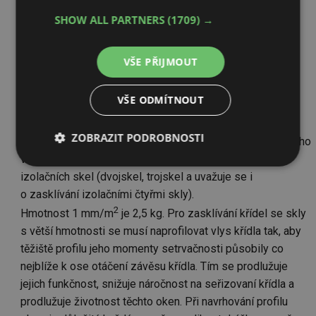
v památkových zónách přínosem pro zvýšené tepelné
úspory otvorovými výplněmi.
SHOW ALL PARTNERS
(1709) →
Největší plochu výplní otvorů tvoří sklo. Při použití více
tabulí skel je hmotnost skel rozložena u dvojitých oken
VŠE PŘIJMOUT
dvou křídel, tím je rozložena zátěž, na nosné závěsy,
náročnost na údržbu a na seřizovaní kování křídel okna.
VŠE ODMÍTNOUT
V současné době jsou kladeny zvýšené požadavky na
snížení prostupu tepla výplněmi otvorů a na zvýšení
ZOBRAZIT PODROBNOSTI
hlukového útlumu. Dvojitá (špaletová) okna umožňují mnoho
variant snížení prostupu tepla v použitých druzích
Nezbytně
Výkonové
Soubory
izolačních skel (dvojskel, trojskel a uvažuje se i
nutné
soubory
cílení
soubory
o zasklívání izolačními čtyřmi skly).
2
Hmotnost 1 mm/m
je 2,5 kg. Pro zasklívání křídel se skly
s větší hmotnosti se musí naprofilovat vlys křídla tak, aby
Funkční soubory
Nezařazené
těžiště profilu jeho momenty setrvačnosti působily co
soubory
nejblíže k ose otáčení závěsu křídla. Tím se prodlužuje
jejich funkčnost, snižuje náročnost na seřizovaní křídla a
prodlužuje životnost těchto oken. Při navrhování profilu