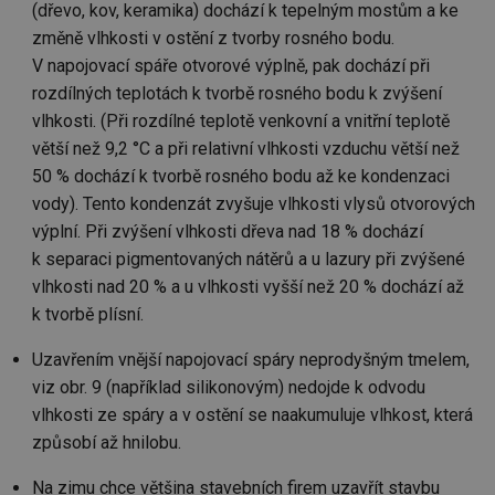
(dřevo, kov, keramika) dochází k tepelným mostům a ke
mv
2 měsíce 4
Te
Airtable
změně vlhkosti v ostění z tvorby rosného bodu.
týdny
co
.tzb-info.cz
po
V napojovací spáře otvorové výplně, pak dochází při
sl
už
rozdílných teplotách k tvorbě rosného bodu k zvýšení
int
vlhkosti. (Při rozdílné teplotě venkovní a vnitřní teplotě
vý
vl
větší než 9,2 °C a při relativní vlhkosti vzduchu větší než
po
Air
50 % dochází k tvorbě rosného bodu až ke kondenzaci
us
už
vody). Tento kondenzát zvyšuje vlhkosti vlysů otvorových
pr
výplní. Při zvýšení vlhkosti dřeva nad 18 % dochází
int
tě
k separaci pigmentovaných nátěrů a u lazury při zvýšené
id
vytapeni.tzb-
10 let
Te
vlhkosti nad 20 % a u vlhkosti vyšší než 20 % dochází až
info.cz
co
po
k tvorbě plísní.
vy
se
Uzavřením vnější napojovací spáry neprodyšným tmelem,
id
stavba.tzb-
10 let
Te
viz obr. 9 (například silikonovým) nedojde k odvodu
info.cz
co
po
vlhkosti ze spáry a v ostění se naakumuluje vlhkost, která
vy
se
způsobí až hnilobu.
_hjFirstSeen
29 minut
So
Hotjar Ltd
59 sekund
na
.tzb-info.cz
Na zimu chce většina stavebních firem uzavřít stavbu