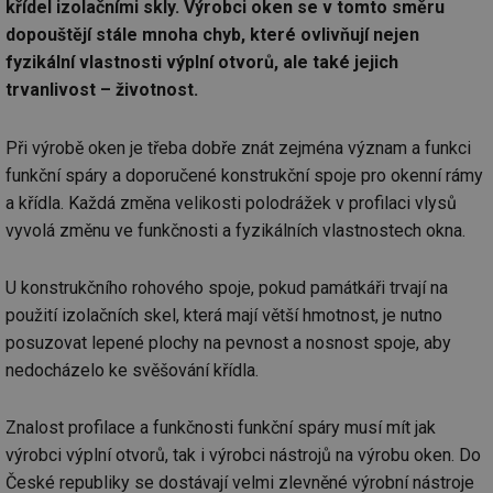
křídel izolačními skly. Výrobci oken se v tomto směru
dopouštějí stále mnoha chyb, které ovlivňují nejen
fyzikální vlastnosti výplní otvorů, ale také jejich
trvanlivost – životnost.
Při výrobě oken je třeba dobře znát zejména význam a funkci
funkční spáry a doporučené konstrukční spoje pro okenní rámy
a křídla. Každá změna velikosti polodrážek v profilaci vlysů
vyvolá změnu ve funkčnosti a fyzikálních vlastnostech okna.
U konstrukčního rohového spoje, pokud památkáři trvají na
použití izolačních skel, která mají větší hmotnost, je nutno
posuzovat lepené plochy na pevnost a nosnost spoje, aby
nedocházelo ke svěšování křídla.
Znalost profilace a funkčnosti funkční spáry musí mít jak
výrobci výplní otvorů, tak i výrobci nástrojů na výrobu oken. Do
České republiky se dostávají velmi zlevněné výrobní nástroje