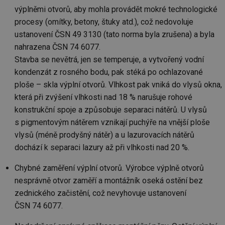
ab
sl
výplněmi otvorů, aby mohla provádět mokré technologické
ce
procesy (omítky, betony, štuky atd.), což nedovoluje
pr
poč
ustanovení ČSN 49 3130 (tato norma byla zrušena) a byla
Ne
žá
nahrazena ČSN 74 6077.
id
in
Stavba se nevětrá, jen se temperuje, a vytvořený vodní
kondenzát z rosného bodu, pak stéká po ochlazované
id
forum.tzb-
1 rok
Te
info.cz
co
ploše – skla výplní otvorů. Vlhkost pak vniká do vlysů okna,
po
vy
která při zvýšení vlhkosti nad 18 % narušuje rohové
se
konstrukční spoje a způsobuje separaci nátěrů. U vlysů
_hjIncludedInSessionSample
1 minuta
Te
Hotjar Ltd
59 sekund
co
s pigmentovým nátěrem vznikají puchýře na vnější ploše
vetrani.tzb-
na
info.cz
vlysů (méně prodyšný nátěr) a u lazurovacích nátěrů
ab
Ho
dochází k separaci lazury až při vlhkosti nad 20 %.
zd
ná
za
Chybné zaměření výplní otvorů. Výrobce výplně otvorů
vz
de
nesprávně otvor zaměří a montážník oseká ostění bez
de
re
zednického začistění, což nevyhovuje ustanovení
we
ČSN 74 6077.
id
voda.tzb-
10 let
Te
info.cz
co