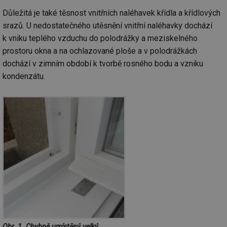
we
Důležitá je také těsnost vnitřních naléhavek křídla a křídlových
__cf_bm
29 minut
Te
Cloudflare Inc.
srazů. U nedostatečného utěsnění vnitřní naléhavky dochází
59 sekund
co
.vimeo.com
po
k vniku teplého vzduchu do polodrážky a meziskelného
ro
li
prostoru okna a na ochlazované ploše a v polodrážkách
To
dochází v zimním období k tvorbě rosného bodu a vzniku
př
by
kondenzátu.
po
zp
po
we
st
sid
forum.tzb-
1 rok
To
info.cz
bě
so
al
na
so
re
pr
po
sp
rel
_hjIncludedInSessionSample
1 minuta
Te
Hotjar Ltd
59 sekund
co
energetika.tzb-
na
info.cz
Obr. 1. Chybně umístěný velký