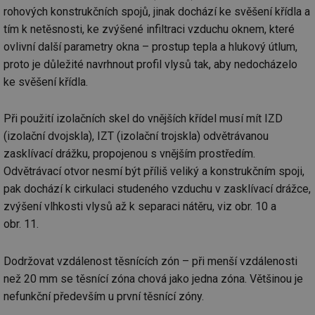
ab
rohových konstrukčních spojů, jinak dochází ke svěšení křídla a
Ho
zd
tím k netěsnosti, ke zvýšené infiltraci vzduchu oknem, které
ná
ovlivní další parametry okna – prostup tepla a hlukový útlum,
za
vz
proto je důležité navrhnout profil vlysů tak, aby nedocházelo
de
de
ke svěšení křídla.
re
we
_hjIncludedInSessionSample
1 minuta
Te
Hotjar Ltd
Při použití izolačních skel do vnějších křídel musí mít IZD
59 sekund
co
voda.tzb-
(izolační dvojskla), IZT (izolační trojskla) odvětrávanou
na
info.cz
ab
zasklívací drážku, propojenou s vnějším prostředím.
Ho
zd
Odvětrávací otvor nesmí být příliš veliký a konstrukčním spoji,
ná
za
pak dochází k cirkulaci studeného vzduchu v zasklívací drážce,
vz
de
zvýšení vlhkosti vlysů až k separaci nátěru, viz obr. 10 a
de
obr. 11.
re
we
__gfp_64b
1 rok
Je
Gemius
Dodržovat vzdálenost těsnících zón – při menší vzdálenosti
so
.tzb-info.cz
kt
než 20 mm se těsnící zóna chová jako jedna zóna. Většinou je
spr
da
nefunkční především u první těsnící zóny.
co
ná