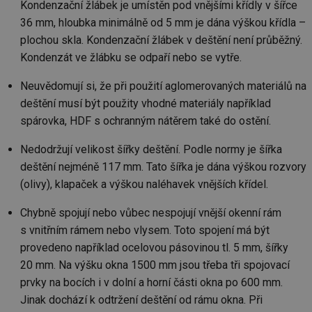
Kondenzační žlábek je umístěn pod vnějšími křídly v šířce
36 mm, hloubka minimálně od 5 mm je dána výškou křídla –
plochou skla. Kondenzační žlábek v deštění není průběžný.
Kondenzát ve žlábku se odpaří nebo se vytře.
Neuvědomují si, že při použití aglomerovaných materiálů na
deštění musí být použity vhodné materiály například
spárovka, HDF s ochranným nátěrem také do ostění.
Nedodržují velikost šířky deštění. Podle normy je šířka
deštění nejméně 117 mm. Tato šířka je dána výškou rozvory
(olivy), klapaček a výškou naléhavek vnějších křídel.
Chybně spojují nebo vůbec nespojují vnější okenní rám
s vnitřním rámem nebo vlysem. Toto spojení má být
provedeno například ocelovou pásovinou tl. 5 mm, šířky
20 mm. Na výšku okna 1500 mm jsou třeba tři spojovací
prvky na bocích i v dolní a horní části okna po 600 mm.
Jinak dochází k odtržení deštění od rámu okna. Při