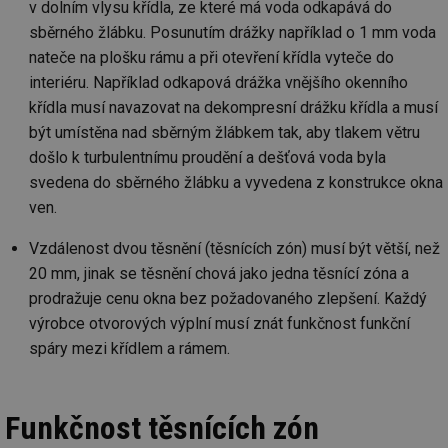
v dolním vlysu křídla, ze které má voda odkapává do
sběrného žlábku. Posunutím drážky například o 1 mm voda
nateče na plošku rámu a při otevření křídla vyteče do
interiéru. Například odkapová drážka vnějšího okenního
křídla musí navazovat na dekompresní drážku křídla a musí
být umístěna nad sběrným žlábkem tak, aby tlakem větru
došlo k turbulentnímu proudění a dešťová voda byla
svedena do sběrného žlábku a vyvedena z konstrukce okna
ven.
Vzdálenost dvou těsnění (těsnících zón) musí být větší, než
20 mm, jinak se těsnění chová jako jedna těsnící zóna a
prodražuje cenu okna bez požadovaného zlepšení. Každý
výrobce otvorových výplní musí znát funkčnost funkční
spáry mezi křídlem a rámem.
Funkčnost těsnících zón