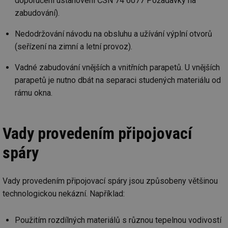
doporučení ustanovení ČSN 74 6077 Požadavky na
zabudování).
_hjAbsoluteSessionInProgress
29 minut
So
Hotjar Ltd
59 sekund
na
.tzb-info.cz
ab
Nedodržování návodu na obsluhu a užívání výplní otvorů
sl
ce
(seřízení na zimní a letní provoz).
pr
poč
Ne
Vadné zabudování vnějších a vnitřních parapetů. U vnějších
žá
id
parapetů je nutno dbát na separaci studených materiálu od
in
rámu okna.
id
vetrani.tzb-
10 let
Te
info.cz
co
po
vy
se
Vady provedením připojovací
_hjIncludedInSessionSample
1 minuta
Te
Hotjar Ltd
spáry
59 sekund
co
elektro.tzb-
na
info.cz
ab
Ho
zd
Vady provedením připojovací spáry jsou způsobeny většinou
ná
za
technologickou nekázní. Například:
vz
de
de
Použitím rozdílných materiálů s různou tepelnou vodivostí
re
we