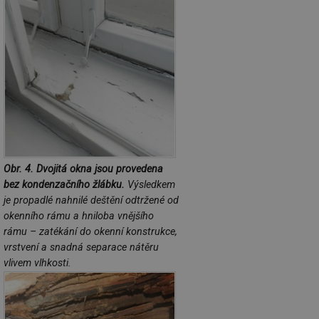
za
vz
de
de
re
we
_hjIncludedInSessionSample
1 minuta
Te
Hotjar Ltd
59 sekund
co
vytapeni.tzb-
na
info.cz
ab
Ho
zd
ná
za
vz
de
Obr. 4. Dvojitá okna jsou provedena
de
bez kondenzačního žlábku.
Výsledkem
re
we
je propadlé nahnilé deštění odtržené od
okenního rámu a hniloba vnějšího
CookieScriptConsent
1 rok
Te
CookieScript
co
.tzb-info.cz
rámu – zatékání do okenní konstrukce,
sl
Sc
vrstvení a snadná separace nátěru
za
vlivem vlhkosti.
př
so
so
ná
nu
ba