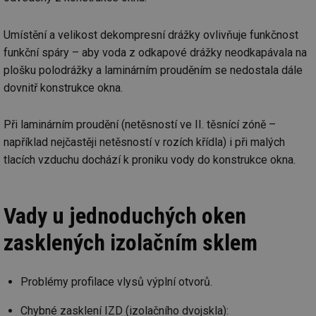
Umístění a velikost dekompresní drážky ovlivňuje funkčnost
funkční spáry – aby voda z odkapové drážky neodkapávala na
plošku polodrážky a laminárním prouděním se nedostala dále
dovnitř konstrukce okna.
Při laminárním proudění (netěsností ve II. těsnící zóně –
například nejčastěji netěsností v rozích křídla) i při malých
tlacích vzduchu dochází k proniku vody do konstrukce okna.
Vady u jednoduchých oken
zasklených izolačním sklem
Problémy profilace vlysů výplní otvorů.
Chybné zasklení IZD (izolačního dvojskla):