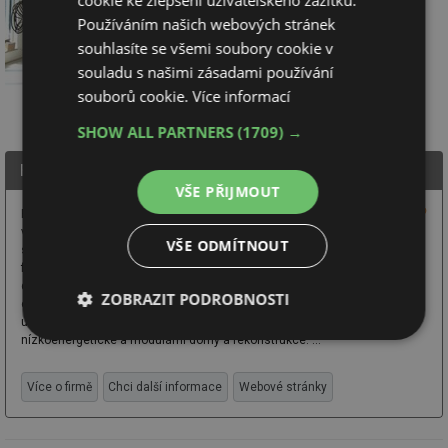
cookie ke zlepšení uživatelského zážitku.
Používáním našich webových stránek
souhlasíte se všemi soubory cookie v
souladu s našimi zásadami používání
souborů cookie.
Více informací
SHOW ALL PARTNERS
(1709) →
Fermacell, James Hardie Europe GmbH, o.s.
VŠE PŘIJMOUT
Fermacell - systémy suché
výstavby. Výroba a prodej
VŠE ODMÍTNOUT
sádrovláknitých desek
fermacell®, cementovláknitých
desek POWERPANEL a fasádních
ZOBRAZIT PODROBNOSTI
obkladů Hardie®. Produkty jsou
určeny pro dřevostavby,
nízkoenergetické a modulární domy a rekonstrukce. ...
Nezbytně
Výkonové
Soubory
nutné
soubory
cílení
soubory
Více o firmě
Chci další informace
Webové stránky