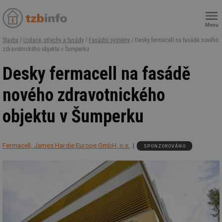
Menu
Stavba
/
Izolace, střechy a fasády
/
Fasádní systémy
/ Desky fermacell na fasádě nového
zdravotnického objektu v Šumperku
Desky fermacell na fasádě
nového zdravotnického
objektu v Šumperku
Fermacell, James Hardie Europe GmbH, o.s.
SPONZOROVÁNO