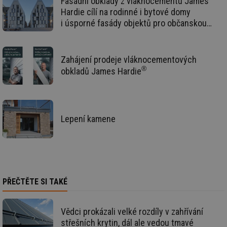
Fasádní obklady z vláknocementu James
zd
ná
Hardie cílí na rodinné i bytové domy
za
i úsporné fasády objektů pro občanskou
vz
de
výstavbu
de
re
we
Zahájení prodeje vláknocementových
mv
2 měsíce 4
Te
Airtable
®
obkladů James Hardie
týdny
co
.tzb-info.cz
po
sl
už
int
vý
vl
Lepení kamene
po
Air
us
už
pr
int
tě
id
vytapeni.tzb-
10 let
Te
PŘEČTĚTE SI TAKÉ
info.cz
co
po
vy
se
Vědci prokázali velké rozdíly v zahřívání
střešních krytin, dál ale vedou tmavé
id
stavba.tzb-
10 let
Te