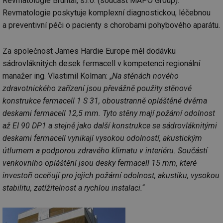
Revmatologie Bruntál, s.r.o. (součást MAPO Group).
Revmatologie poskytuje komplexní diagnostickou, léčebnou
a preventivní péči o pacienty s chorobami pohybového aparátu.
Za společnost James Hardie Europe měl dodávku
sádrovláknitých desek fermacell v kompetenci regionální
manažer ing. Vlastimil Kolman: „
Na stěnách nového
zdravotnického zařízení jsou převážně použity stěnové
konstrukce fermacell 1 S 31, oboustranně opláštěné dvěma
deskami fermacell 12,5 mm. Tyto stěny mají požární odolnost
až EI 90 DP1 a stejně jako další konstrukce se sádrovláknitými
deskami fermacell vynikají vysokou odolností, akustickým
útlumem a podporou zdravého klimatu v interiéru. Součástí
venkovního opláštění jsou desky fermacell 15 mm, které
investoři oceňují pro jejich požární odolnost, akustiku, vysokou
stabilitu, zatížitelnost a rychlou instalaci.
“