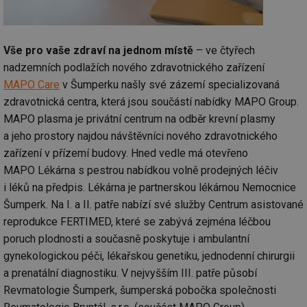
Vše pro vaše zdraví na jednom místě
– ve čtyřech
nadzemních podlažích nového zdravotnického zařízení
MAPO Care
v Šumperku našly své zázemí specializovaná
zdravotnická centra, která jsou součástí nabídky MAPO Group.
MAPO plasma je privátní centrum na odběr krevní plasmy
a jeho prostory najdou návštěvníci nového zdravotnického
zařízení v přízemí budovy. Hned vedle má otevřeno
MAPO Lékárna s pestrou nabídkou volně prodejných léčiv
i léků na předpis. Lékárna je partnerskou lékárnou Nemocnice
Šumperk. Na I. a II. patře nabízí své služby Centrum asistované
reprodukce FERTIMED, které se zabývá zejména léčbou
poruch plodnosti a současně poskytuje i ambulantní
gynekologickou péči, lékařskou genetiku, jednodenní chirurgii
a prenatální diagnostiku. V nejvyšším III. patře působí
Revmatologie Šumperk, šumperská pobočka společnosti