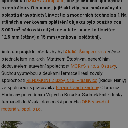
společnosti
MAPO Group a.s.
, což je skupina společností
s centrálou v Olomouci, jejíž aktivity jsou směrovány do
oblasti zdravotnictví, investic a moderních technologií. Na
stěnách a venkovním opláštění objektu bylo použito cca
2
3 000 m
sádrovláknitých desek fermacell o tloušťce
12,5 mm (stěny) a 15 mm (venkovní opláštění).
Autorem projektu přestavby byl
Ateliér Šumperk s.r.o.
v čele
s jednatelem ing. arch. Martinem Šťastným, generálním
dodavatelem stavební společnost
MORYS s.r.o. z Ostravy
.
Suchou výstavbou s deskami fermacell realizovaly
společnosti
RENOMONT služby s.r.o. Přáslavice
(Radek Náhlý)
ve spolupráci s pracovníky
Beránek sádrokartony
Olomouc-
Hodolany po vedením Vojtěcha Beránka. Sádrovláknité desky
fermacell dodávala olomoucká pobočka
OBB stavební
materiály, spol. s r.o.
.