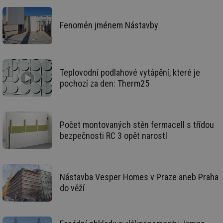
po
id
konference.tzb-
1 rok
Te
Fenomén jménem Nástavby
info.cz
co
po
vy
se
_hjAbsoluteSessionInProgress
29 minut
So
Hotjar Ltd
59 sekund
na
Teplovodní podlahové vytápění, které je
.tzb-info.cz
ab
pochozí za den: Therm25
sl
ce
pr
poč
Ne
žá
Počet montovaných stěn fermacell s třídou
id
in
bezpečnosti RC 3 opět narostl
id
vetrani.tzb-
10 let
Te
info.cz
co
po
vy
se
Nástavba Vesper Homes v Praze aneb Praha
do věží
_hjIncludedInSessionSample
1 minuta
Te
Hotjar Ltd
59 sekund
co
elektro.tzb-
na
info.cz
ab
Ho