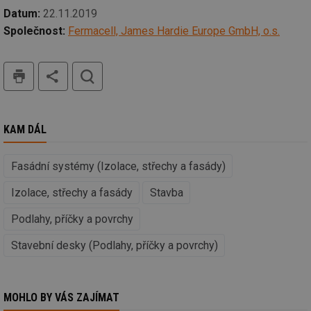
Funkční soubory
Nezařazené
Datum:
22.11.2019
soubory
Společnost:
Fermacell, James Hardie Europe GmbH, o.s.
tisk
hledat
Nezbytně nutné soubory
Výkonové soubory
KAM DÁL
Soubory cílení
Funkční soubory
Nezařazené soubory
Fasádní systémy (Izolace, střechy a fasády)
Nezbytně nutné soubory cookie umožňují základní
funkce webových stránek, jako je přihlášení
Izolace, střechy a fasády
Stavba
uživatele a správa účtu. Webové stránky nelze bez
nezbytně nutných souborů cookie správně používat.
Podlahy, příčky a povrchy
Provider
/
Název
Vyprší
Po
Doména
Stavební desky (Podlahy, příčky a povrchy)
g_state
.forum.tzb-
Zavřením
Sl
info.cz
prohlížeče
př
po
MOHLO BY VÁS ZAJÍMAT
g_csrf_token
.forum.tzb-
Zavřením
Sl
info.cz
prohlížeče
př