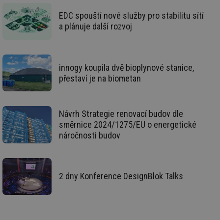
de
de
EDC spouští nové služby pro stabilitu sítí
re
a plánuje další rozvoj
we
id
voda.tzb-
10 let
Te
info.cz
co
po
vy
innogy koupila dvě bioplynové stanice,
se
přestaví je na biometan
id
kalkulator.tzb-
1 rok
Te
info.cz
co
po
vy
se
Návrh Strategie renovací budov dle
směrnice 2024/1275/EU o energetické
id
oze.tzb-info.cz
10 let
Te
co
náročnosti budov
po
vy
se
_hjIncludedInSessionSample
1 minuta
Te
Hotjar Ltd
59 sekund
co
oze.tzb-info.cz
2 dny Konference DesignBlok Talks
na
ab
Ho
zd
ná
za
vz