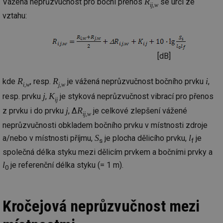
R
Vážená neprůzvučnost pro boční přenos
se určí ze
ij,w
vztahu:
[dB]
R
R
i
kde
, resp.
je vážená neprůzvučnost bočního prvku
,
i,w
j,w
j
K
resp. prvku
,
je styková neprůzvučnost vibrací pro přenos
ij
j
R
z prvku i do prvku
, Δ
je celkové zlepšení vážené
ij,w
neprůzvučnosti obkladem bočního prvku v místnosti zdroje
S
l
a/nebo v místnosti příjmu,
je plocha dělicího prvku,
je
s
f
společná délka styku mezi dělicím prvkem a bočními prvky a
l
je referenční délka styku (= 1 m).
0
Kročejová neprůzvučnost mezi