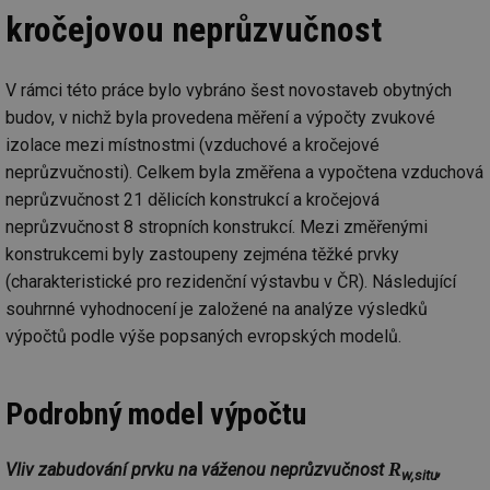
kročejovou neprůzvučnost
Nezbytně nutné soubory
Výkonové soubory
V rámci této práce bylo vybráno šest novostaveb obytných
Soubory cílení
Funkční soubory
budov, v nichž byla provedena měření a výpočty zvukové
Nezařazené soubory
izolace mezi místnostmi (vzduchové a kročejové
Nezbytně nutné soubory cookie umožňují základní
neprůzvučnosti). Celkem byla změřena a vypočtena vzduchová
funkce webových stránek, jako je přihlášení
neprůzvučnost 21 dělicích konstrukcí a kročejová
uživatele a správa účtu. Webové stránky nelze bez
nezbytně nutných souborů cookie správně používat.
neprůzvučnost 8 stropních konstrukcí. Mezi změřenými
Provider
/
konstrukcemi byly zastoupeny zejména těžké prvky
Název
Vyprší
Po
Doména
(charakteristické pro rezidenční výstavbu v ČR). Následující
g_state
.forum.tzb-
Zavřením
Sl
souhrnné vyhodnocení je založené na analýze výsledků
info.cz
prohlížeče
př
po
výpočtů podle výše popsaných evropských modelů.
g_csrf_token
.forum.tzb-
Zavřením
Sl
info.cz
prohlížeče
př
po
Podrobný model výpočtu
id
konference.tzb-
1 rok
Te
info.cz
co
po
R
Vliv zabudování prvku na váženou neprůzvučnost
,
vy
w,situ
se