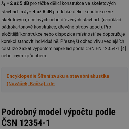
k
= 2 až 5 dB
pro těžké dělicí konstrukce ve skeletových
I
k
stavbách a
= 4 až 8 dB
pro lehké dělicí konstrukce ve
I
skeletových, ocelových nebo dřevěných stavbách (například
sádrokartonové konstrukce, dřevěné stropy apod.). Pro
složitější konstrukce nebo dispozice místností se doporučuje
korekci stanovit individuálně. Přesnější odhad vlivu vedlejších
cest lze získat výpočtem například podle ČSN EN 12354-1 [4]
nebo jiným způsobem.
Encyklopedie Šíření zvuku a stavební akustika
(Nováček, Kaňka) zde
Podrobný model výpočtu podle
ČSN 12354-1