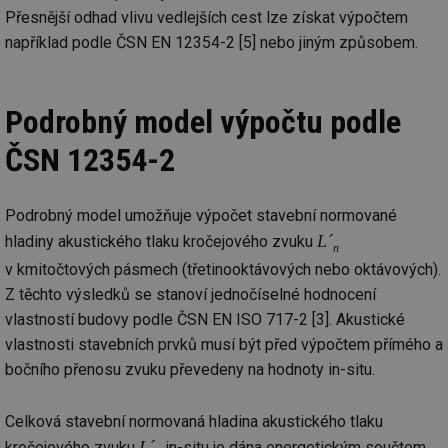
Přesnější odhad vlivu vedlejších cest lze získat výpočtem
například podle ČSN EN 12354-2 [5] nebo jiným způsobem.
Podrobný model výpočtu podle
ČSN 12354-2
Podrobný model umožňuje výpočet stavební normované
L´
hladiny akustického tlaku kročejového zvuku
n
v kmitočtových pásmech (třetinooktávových nebo oktávových).
Z těchto výsledků se stanoví jednočíselné hodnocení
vlastností budovy podle ČSN EN ISO 717-2 [3]. Akustické
vlastnosti stavebních prvků musí být před výpočtem přímého a
bočního přenosu zvuku převedeny na hodnoty in-situ.
Celková stavební normovaná hladina akustického tlaku
L´
kročejového zvuku
in-situ je dána energetickým součtem