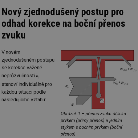
ab
Ho
Nový zjednodušený postup pro
zd
ná
odhad korekce na boční přenos
za
vz
de
zvuku
de
re
we
_hjIncludedInSessionSample
1 minuta
Te
Hotjar Ltd
V novém
59 sekund
co
voda.tzb-
zjednodušeném postupu
na
info.cz
ab
se korekce vážené
Ho
zd
k
neprůzvučnosti
ná
I
za
stanoví individuálně pro
vz
de
každou situaci podle
de
re
následujícího vztahu:
we
__gfp_64b
1 rok
Je
Gemius
Obrázek 1 – přenos zvuku dělicím
so
.tzb-info.cz
prvkem (přímý přenos) a jedním
kt
spr
stykem s bočním prvkem (boční
da
co
přenos)
ná