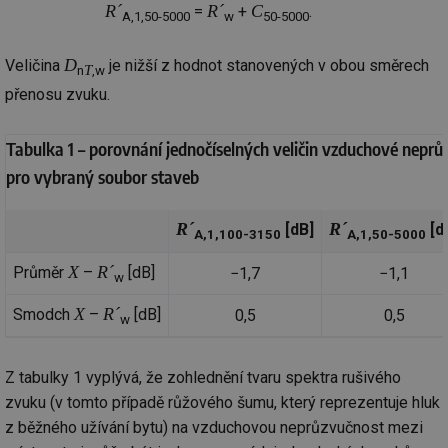
po
R´
R´
C
=
+
.
A,1,50-5000
w
50-5000
vy
se
id
kalkulator.tzb-
1 rok
Te
D
Veličina
je nižší z hodnot stanovených v obou směrech
T
n
,w
info.cz
co
po
přenosu zvuku.
vy
se
Tabulka 1 – porovnání jednočíselných veličin vzduchové neprů
id
oze.tzb-info.cz
10 let
Te
co
pro vybraný soubor staveb
po
vy
se
R´
R´
[dB]
[d
_hjIncludedInSessionSample
1 minuta
Te
Hotjar Ltd
A,1,100-3150
A,1,50-5000
59 sekund
co
oze.tzb-info.cz
na
X
R´
Průměr
–
[dB]
−1,7
−1,1
ab
w
Ho
zd
X
R´
Smodch
–
[dB]
0,5
0,5
ná
w
za
vz
de
de
Z tabulky 1 vyplývá, že zohlednění tvaru spektra rušivého
re
we
zvuku (v tomto případě růžového šumu, který reprezentuje hluk
z běžného užívání bytu) na vzduchovou neprůzvučnost mezi
_dc_gtm_UA-5901706-1
.tzb-info.cz
58 sekund
Te
co