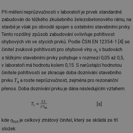
Při měření neprůzvučnosti v laboratoři je prvek standardně
zabudován do těžkého zkušebního železobetonového rámu, na
stavbě je však po obvodě spojen s ostatními stavebními prvky.
Tento rozdílný způsob zabudování ovlivňuje pohltivost
ohybových vln ve stycích prvků. Podle ČSN EN 12354-1 [4] se
α
činitel zvukové pohltivosti pro ohybové vlny
v budovách
k
s těžkými stavebními prvky pohybuje v rozmezí 0,05 až 0,5,
v laboratoři má hodnotu kolem 0,15. S narůstající hodnotou
činitele pohltivosti se zkracuje doba doznívání stavebního
T
prvku
a roste neprůzvučnost, zejména pro rezonanční
s
přenos. Doba doznívání prvku je dána následujícím vztahem:
[s]
η
kde
je celkový ztrátový činitel, který se skládá ze tří
tot
složek: