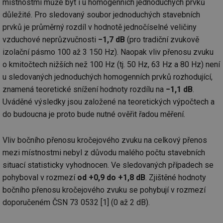
místnostmi může být i u homogenních jednoduchých prvků
př
w
důležité. Pro sledovaný soubor jednoduchých stavebních
po
Sp
prvků je průměrný rozdíl v hodnotě jednočíselné veličiny
Go
vzduchové neprůzvučnosti
−1,7 dB
(pro tradiční zvukově
da
kó
izolační pásmo 100 až 3 150 Hz). Naopak vliv přenosu zvuku
Po
lz
o kmitočtech nižších než 100 Hz (tj. 50 Hz, 63 Hz a 80 Hz) není
za
nu
u sledovaných jednoduchých homogenních prvků rozhodující,
be
sk
znamená teoretické snížení hodnoty rozdílu na
−1,1 dB
.
fu
Uváděné výsledky jsou založené na teoretických výpočtech a
sp
ná
do budoucna je proto bude nutné ověřit řadou měření.
je
kte
id
př
Vliv bočního přenosu kročejového zvuku na celkový přenos
úč
An
mezi místnostmi nebyl z důvodu malého počtu stavebních
situací statisticky vyhodnocen. Ve sledovaných případech se
id
energetika.tzb-
10 let
Te
info.cz
co
pohyboval v rozmezí
od +0,9 do +1,8 dB
. Zjištěné hodnoty
po
vy
bočního přenosu kročejového zvuku se pohybují v rozmezí
se
doporučeném ČSN 73 0532 [1] (0 až 2 dB).
_hjIncludedInSessionSample
1 minuta
Te
Hotjar Ltd
59 sekund
co
kalkulator.tzb-
na
info.cz