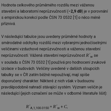
ab
sl
Hodnota celkového průměrného rozdílu mezi váženou
ce
stavební a laboratorní neprůzvučností (
−2,9 dB
) je v porovnání
pr
poč
s empirickou korekcí podle ČSN 73 0532 [1] o něco méně
Ne
žá
příznivá.
id
in
id
forum.tzb-
1 rok
Te
V následující tabulce jsou uvedeny průměrné hodnoty a
info.cz
co
po
směrodatné odchylky rozdílů mezi vybranými jednočíselnými
vy
veličinami vzduchové neprůzvučnosti a váženou stavební
se
R´
neprůzvučností. Vážená stavební neprůzvučnost
se
_hjIncludedInSessionSample
1 minuta
Te
Hotjar Ltd
w
59 sekund
co
vetrani.tzb-
v souladu s ČSN 73 0532 [1] používá pro hodnocení zvukové
na
info.cz
ab
izolace v budovách. Veličiny uvedené v dalších sloupcích
Ho
zd
tabulky se v ČR zatím běžně nepoužívají, mají spíše
ná
doporučený charakter. Některé z nich však v budoucnu
za
vz
pravděpodobně nahradí stávající systém. Význam veličin je
de
de
následující (jejich označení se může v odborné literatuře lišit):
re
we
id
voda.tzb-
10 let
Te
R´
R´
C
=
+
,
A,1,100-3150
w
info.cz
co