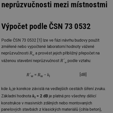
neprůzvučnosti mezi místnostmi
Výpočet podle ČSN 73 0532
Podle ČSN 73 0532 [1] lze ve fázi návrhu budovy použít
změřené nebo vypočtené laboratorní hodnoty vážené
R
neprůzvučnosti
a provést jejich přibližný přepočet na
w
R´
váženou stavební neprůzvučnost
podle vztahu:
w
R´
R
k
[dB]
=
−
w
w
I
k
kde
je korekce závislá na vedlejších cestách šíření zvuku.
I
k
Základní hodnota
= 2 dB
je platná pro všechny dělicí
I
konstrukce v masivních zděných nebo montovaných
panelových stavbách z klasických materiálů (cihla beton),