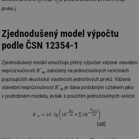
i
j
j
prvku
.
Zjednodušený model výpočtu
podle ČSN 12354-1
Zjednodušený model umožňuje přímý výpočet vážené stavební
R´
neprůzvučnosti
, založený na jednočíselných veličinách
w
popisujících akustické vlastnosti jednotlivých prvků. Vážená
R´
stavební neprůzvučnost
je dána podobným vztahem jako
w
v podrobném modelu, avšak s použitím jednočíselných veličin:
[dB].