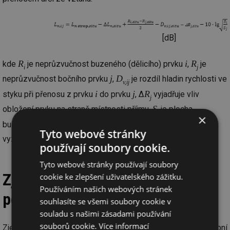
[dB]
R
i
R
kde
je neprůzvučnost buzeného (dělicího) prvku
,
je
i
j
j
D
neprůzvučnost bočního prvku
,
je rozdíl hladin rychlosti ve
v,ij
i
j
R
styku při přenosu z prvku
do prvku
, Δ
vyjadřuje vliv
j
S
obložení prvku na straně místnosti příjmu,
je plocha
i
×
S
j
buzeného (dělicího) prvku a
je plocha bočního prvku
j
Tyto webové stránky
vyzařujícího zvuk do místnosti příjmu.
používají soubory cookie.
Tyto webové stránky používají soubory
Zjednodušený model výpočtu
cookie ke zlepšení uživatelského zážitku.
Používáním našich webových stránek
podle ČSN 12354-2
souhlasíte se všemi soubory cookie v
souladu s našimi zásadami používání
souborů cookie.
Více informací
Zjednodušený model umožňuje přímý výpočet vážené stavební