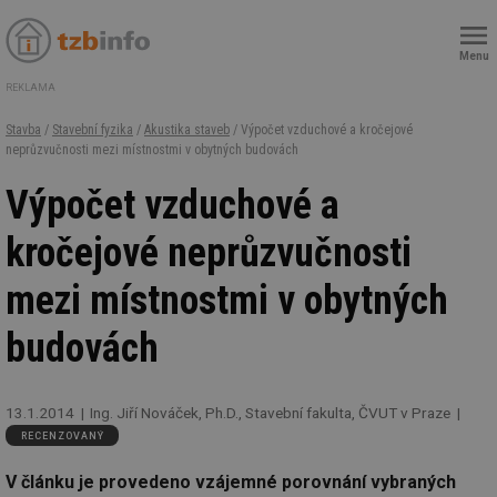
Menu
REKLAMA
Stavba
/
Stavební fyzika
/
Akustika staveb
/ Výpočet vzduchové a kročejové
neprůzvučnosti mezi místnostmi v obytných budovách
Výpočet vzduchové a
kročejové neprůzvučnosti
mezi místnostmi v obytných
budovách
13.1.2014
Ing. Jiří Nováček, Ph.D., Stavební fakulta, ČVUT v Praze
RECENZOVANÝ
V článku je provedeno vzájemné porovnání vybraných