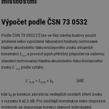
místnostmi
Výpočet podle ČSN 73 0532
Podle ČSN 73 0532 [1] lze ve fázi návrhu budovy použít
změřené nebo vypočtené laboratorní hodnoty normované
hladiny akustického tlaku kročejového zvuku stropních
L
konstrukcí
a provést jejich přibližný přepočet na váženou
n,w
stavební normovanou hladinu akustického tlaku kročejového
L´
zvuku
podle vztahu:
n,w
L´
L
k
[dB]
=
+
n,w
n,w
II
k
kde
je korekce závislá na vedlejších cestách šíření zvuku
II
v rozsahu 0 až 2 dB. Pro složitější konstrukce nebo dispozice
místností se doporučuje korekci stanovit individuálně.