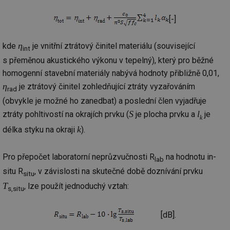
[-]
η
kde
je vnitřní ztrátový činitel materiálu (související
int
s přeměnou akustického výkonu v tepelný), který pro běžné
homogenní stavební materiály nabývá hodnoty přibližně 0,01,
η
je ztrátový činitel zohledňující ztráty vyzařováním
rad
(obvykle je možné ho zanedbat) a poslední člen vyjadřuje
S
l
ztráty pohltivostí na okrajích prvku (
je plocha prvku a
je
k
k
délka styku na okraji
).
Pro přepočet laboratorní neprůzvučnosti R
na hodnotu in-
lab
situ R
, v závislosti na skutečné době doznívání prvku
situ
T
, lze použít jednoduchý vztah:
s,situ
[dB].