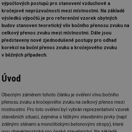
výpočtových postupů pro stanovení vzduchové a
kročejové neprůzvučnosti mezi místnostmi. Na základě
výsledků výpočtů je pro referenční vzorek obytných
budov stanoven teoretický vliv bočního přenosu zvuku na
celkový přenos zvuku mezi místnostmi. Dále jsou
představeny nové zjednodušené postupy pro odhad
korekcí na boční přenos zvuku a kročejového zvuku
v běžných případech.
Úvod
Obecným záměrem tohoto článku je ověření vlivu bočního
přenosu zvuku a kročejového zvuku na celkový přenos mezi
místnostmi. Pro toto ověření byl vybrán reprezentativní vzorek
stavebních situací, zejména s těžkými stavebními prvky (např.
zděnými stěnami a monolitickými betonovými stropy), které
jsou charakteristické pro české stavebnictví. Na základě