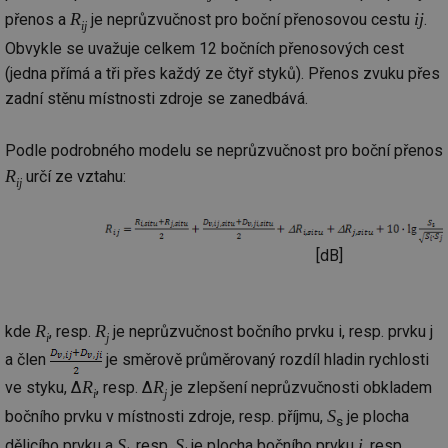
R
ij
přenos a
je neprůzvučnost pro boční přenosovou cestu
.
ij
Obvykle se uvažuje celkem 12 bočních přenosových cest
(jedna přímá a tři přes každý ze čtyř styků). Přenos zvuku přes
zadní stěnu místnosti zdroje se zanedbává.
Podle podrobného modelu se neprůzvučnost pro boční přenos
R
určí ze vztahu:
ij
[dB]
R
R
kde
, resp.
je neprůzvučnost bočního prvku i, resp. prvku j
i
j
a člen
je směrově průměrovaný rozdíl hladin rychlosti
R
R
ve styku, Δ
, resp. Δ
je zlepšení neprůzvučnosti obkladem
i
j
S
bočního prvku v místnosti zdroje, resp. příjmu,
je plocha
s
S
S
i
dělicího prvku a
, resp.
je plocha bočního prvku
, resp.