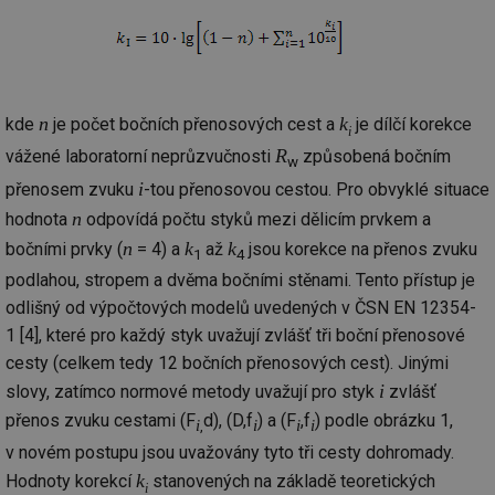
we
__cf_bm
29 minut
Te
Cloudflare Inc.
59 sekund
co
.vimeo.com
po
ro
li
n
k
kde
je počet bočních přenosových cest a
je dílčí korekce
To
i
př
R
by
vážené laboratorní neprůzvučnosti
způsobená bočním
w
po
zp
i
přenosem zvuku
-tou přenosovou cestou. Pro obvyklé situace
po
n
we
hodnota
odpovídá počtu styků mezi dělicím prvkem a
st
n
k
k
bočními prvky (
= 4) a
až
jsou korekce na přenos zvuku
1
4
sid
forum.tzb-
1 rok
To
podlahou, stropem a dvěma bočními stěnami. Tento přístup je
info.cz
bě
so
odlišný od výpočtových modelů uvedených v ČSN EN 12354-
al
na
1 [4], které pro každý styk uvažují zvlášť tři boční přenosové
so
re
cesty (celkem tedy 12 bočních přenosových cest). Jinými
pr
po
i
slovy, zatímco normové metody uvažují pro styk
zvlášť
sp
přenos zvuku cestami (F
d), (D,f
) a (F
,f
) podle obrázku 1,
rel
i
i
i
i
,
v novém postupu jsou uvažovány tyto tři cesty dohromady.
_hjIncludedInSessionSample
1 minuta
Te
Hotjar Ltd
59 sekund
co
energetika.tzb-
k
Hodnoty korekcí
stanovených na základě teoretických
na
info.cz
i