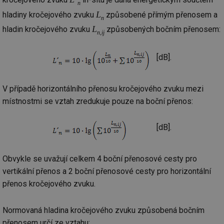
n
L
hladiny kročejového zvuku
způsobené přímým přenosem a
n
L
hladin kročejového zvuku
způsobených bočním přenosem:
n,ij
[dB].
V případě horizontálního přenosu kročejového zvuku mezi
místnostmi se vztah zredukuje pouze na boční přenos:
[dB].
Obvykle se uvažují celkem 4 boční přenosové cesty pro
vertikální přenos a 2 boční přenosové cesty pro horizontální
přenos kročejového zvuku.
Normovaná hladina kročejového zvuku způsobená bočním
přenosem určí ze vztahu: