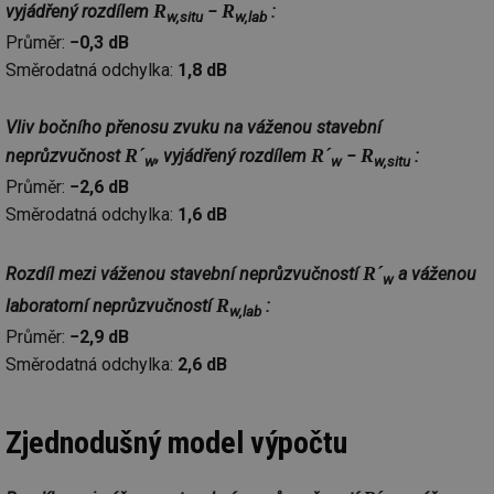
R
R
vyjádřený rozdílem
−
:
w,situ
w,lab
_hjAbsoluteSessionInProgress
29 minut
So
Hotjar Ltd
Průměr:
−0,3 dB
59 sekund
na
.tzb-info.cz
ab
Směrodatná odchylka:
1,8 dB
sl
ce
pr
poč
Vliv bočního přenosu zvuku na váženou stavební
Ne
žá
R´
R´
R
neprůzvučnost
, vyjádřený rozdílem
−
:
w
w
w,situ
id
in
Průměr:
−2,6 dB
id
vetrani.tzb-
10 let
Te
Směrodatná odchylka:
1,6 dB
info.cz
co
po
vy
R´
Rozdíl mezi váženou stavební neprůzvučností
a váženou
se
w
R
laboratorní neprůzvučností
:
_hjIncludedInSessionSample
1 minuta
Te
Hotjar Ltd
w,lab
59 sekund
co
elektro.tzb-
Průměr:
−2,9 dB
na
info.cz
ab
Směrodatná odchylka:
2,6 dB
Ho
zd
ná
za
vz
Zjednodušný model výpočtu
de
de
re
we