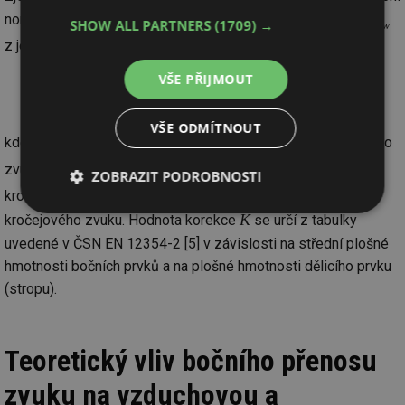
L´
normované hladiny akustického tlaku kročejového zvuku
SHOW ALL PARTNERS
(1709) →
n,w
z jednoduchého vztahu:
VŠE PŘIJMOUT
L´
L
L
K
[dB]
=
− ∆
+
n,w
n,w
w
VŠE ODMÍTNOUT
L
kde
je vážená laboratorní normovaná hladina kročejového
n,w
L
zvuku základní stropní desky, Δ
je vážené snížení hladiny
w
ZOBRAZIT PODROBNOSTI
K
kročejového zvuku podlahou a
je korekce na boční přenos
Nezbytně
Výkonové
Soubory
K
kročejového zvuku. Hodnota korekce
se určí z tabulky
nutné
soubory
cílení
uvedené v ČSN EN 12354-2 [5] v závislosti na střední plošné
soubory
hmotnosti bočních prvků a na plošné hmotnosti dělicího prvku
(stropu).
Funkční soubory
Nezařazené
soubory
Teoretický vliv bočního přenosu
zvuku na vzduchovou a