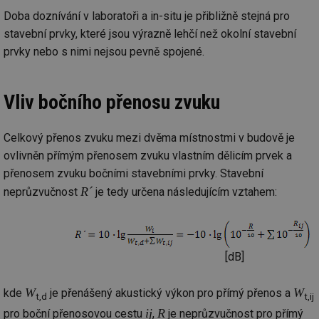
Doba doznívání v laboratoři a in-situ je přibližně stejná pro
stavební prvky, které jsou výrazně lehčí než okolní stavební
prvky nebo s nimi nejsou pevně spojené.
Vliv bočního přenosu zvuku
Celkový přenos zvuku mezi dvěma místnostmi v budově je
ovlivněn přímým přenosem zvuku vlastním dělicím prvek a
přenosem zvuku bočními stavebními prvky. Stavební
R´
neprůzvučnost
je tedy určena následujícím vztahem:
[dB]
W
W
kde
je přenášený akustický výkon pro přímý přenos a
t,d
t,ij
ij
R
pro boční přenosovou cestu
,
je neprůzvučnost pro přímý