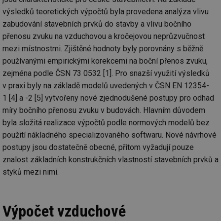
výsledků teoretických výpočtů byla provedena analýza vlivu
zabudování stavebních prvků do stavby a vlivu bočního
přenosu zvuku na vzduchovou a kročejovou neprůzvučnost
mezi místnostmi. Zjištěné hodnoty byly porovnány s běžně
používanými empirickými korekcemi na boční přenos zvuku,
zejména podle ČSN 73 0532 [1]. Pro snazší využití výsledků
v praxi byly na základě modelů uvedených v ČSN EN 12354-
1 [4] a -2 [5] vytvořeny nové zjednodušené postupy pro odhad
míry bočního přenosu zvuku v budovách. Hlavním důvodem
byla složitá realizace výpočtů podle normových modelů bez
použití nákladného specializovaného softwaru. Nové návrhové
postupy jsou dostatečně obecné, přitom vyžadují pouze
znalost základních konstrukčních vlastností stavebních prvků a
styků mezi nimi.
Výpočet vzduchové