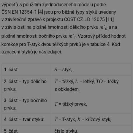
ab
výpočtů s použitím zjednodušeného modelu podle
Ho
zd
ČSN EN 12354-1 [4] jsou pro běžné typy styků uvedeny
ná
za
v závěrečné zprávě k projektu COST CZ LD 12075 [11]
vz
de
m´
v závislosti na plošné hmotnosti dělicího prvku
a na
d
de
re
m´
plošné hmotnosti bočního prvku
. Vzorový příklad hodnot
f
we
korekce pro T-styk dvou těžkých prvků je v tabulce 4. Kód
_hjIncludedInSessionSample
1 minuta
Te
Hotjar Ltd
59 sekund
co
stavba.tzb-
označení styků je následující:
na
info.cz
ab
Ho
zd
S
1. část:
= styk,
ná
za
vz
T
L
TO
2. část – typ dělicího
= těžký,
= lehký,
= těžký
de
de
prvku:
s obkladem,
re
we
3. část – typ bočního
T
= těžký prvek,
id
www.tzb-
10 let
Te
prvku:
info.cz
co
po
vy
T
X
4. část – tvar styku:
= T-styk,
= křížový styk,
se
id
m.tzb-info.cz
10 let
Te
5. část:
číslo styku.