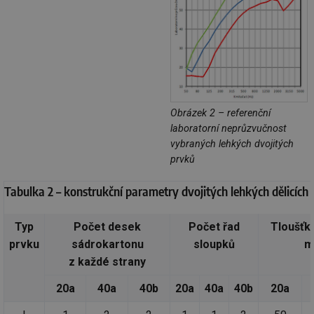
za
vz
de
de
re
we
_hjIncludedInSessionSample
1 minuta
Te
Hotjar Ltd
59 sekund
co
vytapeni.tzb-
na
info.cz
ab
Obrázek 2 – referenční
Ho
zd
laboratorní neprůzvučnost
ná
vybraných lehkých dvojitých
za
vz
prvků
de
de
re
Tabulka 2 – konstrukční parametry dvojitých lehkých dělicích
we
CookieScriptConsent
1 rok
Te
CookieScript
co
.tzb-info.cz
Typ
Počet desek
Počet řad
Tloušťk
sl
Sc
prvku
sádrokartonu
sloupků
m
za
z každé strany
př
so
so
20a
40a
40b
20a
40a
40b
20a
ná
nu
ba