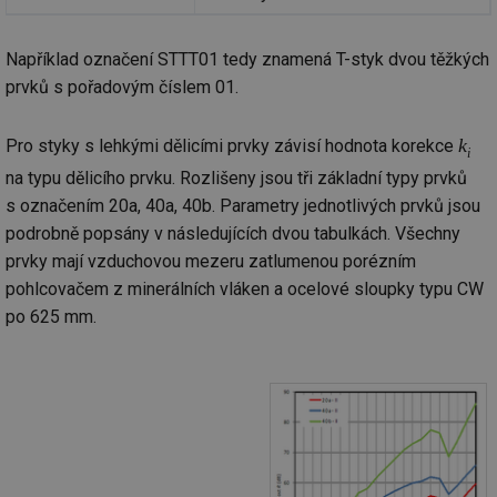
co
po
vy
se
Například označení STTT01 tedy znamená T-styk dvou těžkých
_hjIncludedInSessionSample
1 minuta
Te
Hotjar Ltd
prvků s pořadovým číslem 01.
59 sekund
co
www.tzb-
na
info.cz
ab
k
Pro styky s lehkými dělicími prvky závisí hodnota korekce
Ho
i
zd
na typu dělicího prvku. Rozlišeny jsou tři základní typy prvků
ná
za
s označením 20a, 40a, 40b. Parametry jednotlivých prvků jsou
vz
de
podrobně popsány v následujících dvou tabulkách. Všechny
de
re
prvky mají vzduchovou mezeru zatlumenou porézním
we
pohlcovačem z minerálních vláken a ocelové sloupky typu CW
id
mojefirma.tzb-
1 rok
Te
po 625 mm.
info.cz
co
po
vy
se
_hjIncludedInSessionSample
2 minuty
Te
Hotjar Ltd
co
forum.tzb-
na
info.cz
ab
Ho
zd
ná