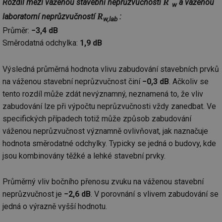
R´
Rozdíl mezi váženou stavební neprůzvučností
a váženou
w
mv
2 měsíce 4
Te
Airtable
R
laboratorní neprůzvučností
:
w,lab
týdny
co
.tzb-info.cz
po
Průměr:
−3,4 dB
sl
už
Směrodatná odchylka:
1,9 dB
int
vý
vl
Výsledná průměrná hodnota vlivu zabudování stavebních prvků
po
Air
na váženou stavební neprůzvučnost činí
−0,3 dB
. Ačkoliv se
us
už
tento rozdíl může zdát nevýznamný, neznamená to, že vliv
pr
int
zabudování lze při výpočtu neprůzvučnosti vždy zanedbat. Ve
tě
specifických případech totiž může způsob zabudování
id
vytapeni.tzb-
10 let
Te
váženou neprůzvučnost významně ovlivňovat, jak naznačuje
info.cz
co
po
hodnota směrodatné odchylky. Typicky se jedná o budovy, kde
vy
se
jsou kombinovány těžké a lehké stavební prvky.
id
stavba.tzb-
10 let
Te
info.cz
co
Průměrný vliv bočního přenosu zvuku na váženou stavební
po
vy
neprůzvučnost je
−2,6 dB
. V porovnání s vlivem zabudování se
se
jedná o výrazně vyšší hodnotu.
_hjFirstSeen
29 minut
So
Hotjar Ltd
59 sekund
na
.tzb-info.cz