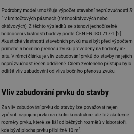
R
Podrobný model umožňuje výpočet stavební neprůzvučnosti
´
v kmitočtových pásmech (třetinooktávových nebo
oktávových). Z těchto výsledků se stanoví jednočíselné
hodnocení vlastností budovy podle ČSN EN ISO 717-1 [2].
Akustické vlastnosti stavebních prvků musí být před výpočtem
přímého a bočního přenosu zvuku převedeny na hodnoty in-
situ. V rámci článku je vliv zabudování prvků do stavby na jejich
neprůzvučnost řešen odděleně. Cílem zvoleného přístupu bylo
odlišit vliv zabudování od vlivu bočního přenosu zvuku.
Vliv zabudování prvku do stavby
Za vliv zabudování prvku do stavby lze považovat nejen
způsob napojení prvku na okolní konstrukce, ale též skutečné
rozměry prvku, které se liší od běžných rozměrů v laboratoři,
2
kde bývá plocha prvku přibližně 10 m
.