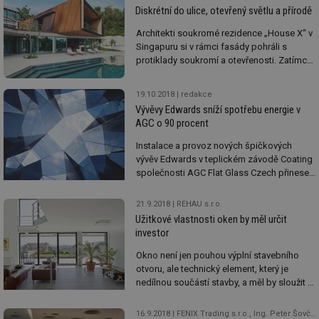
komplexní služby v oblasti (nejen)
Diskrétní do ulice, otevřený světlu a přírodě
interiérových skel, od zaměření po instalaci.
Architekti soukromé rezidence „House X“ v
Singapuru si v rámci fasády pohráli s
protiklady soukromí a otevřenosti. Zatímco
směrem do ulice je dům diskrétně uzavřený,
na jihozápadní straně se budova otvírá a
19.10.2018
redakce
poskytuje fascinující výhledy na přírodní
Vývěvy Edwards sníží spotřebu energie v
panorama i zázemí domu. Aby si obyvatelé
AGC o 90 procent
domu mohli užít přírodu a podnebí a
zároveň v interiérech měli příjemné klima,
Instalace a provoz nových špičkových
vytvořily prosklenou fasádu posuvné
vývěv Edwards v teplickém závodě Coating
hliníkové systémy Schüco.
společnosti AGC Flat Glass Czech přinese
90procentní úsporu elektřiny a sníží náklady
na spotřebu oleje. Díky smlouvě o dodávce
21.9.2018
REHAU s.r.o.
vývěv za 14 milionů korun tak odběratel
Užitkové vlastnosti oken by měl určit
získá nejen nové tovární vybavení pro
investor
výrobní linku na povrchovou úpravu skla,
ale také docílí rozsáhlých úspor ve
Okno není jen pouhou výplní stavebního
výrobních nákladech a zavede ekologičtější
otvoru, ale technický element, který je
výrobní proces.
nedílnou součástí stavby, a měl by sloužit v
průměru alespoň 30 let. Proto je výběr
okenního systému velmi důležitý,
16.9.2018
FENIX Trading s.r.o., Ing. Peter Šovčík, Figura Public Relations s.r.o.