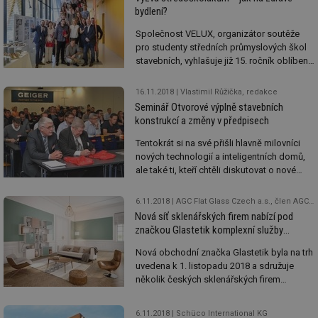
bydlení?
Společnost VELUX, organizátor soutěže
pro studenty středních průmyslových škol
stavebních, vyhlašuje již 15. ročník oblíbené
soutěže. Letos po patnácté budou mít
studenti středních průmyslových škol
16.11.2018
Vlastimil Růžička, redakce
stavebních možnost navrhnout stavby, kde
Seminář Otvorové výplně stavebních
denní světlo a celková kvalita vnitřního
konstrukcí a změny v předpisech
prostředí hraje hlavní roli. Vítězové
jednotlivých kategorií se tak stanou „králi“
Tentokrát si na své přišli hlavně milovníci
této zajímavé disciplíny architektury.
nových technologií a inteligentních domů,
ale také ti, kteří chtěli diskutovat o nové
normě ČSN 74 6078.
6.11.2018
AGC Flat Glass Czech a.s., člen AGC Group
Nová síť sklenářských firem nabízí pod
značkou Glastetik komplexní služby
v oblasti interiérových skel
Nová obchodní značka Glastetik byla na trh
uvedena k 1. listopadu 2018 a sdružuje
několik českých sklenářských firem
zabývajících se instalacemi designových
skel v interiéru. Síť Glastetik nabízí
6.11.2018
Schüco International KG