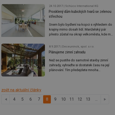
in
přírody. Dům, zasazený do malebné
24.10.2017
Schüco International KG
id
vetrani.tzb-
10 let
Te
kopcovité krajiny, se nachází nedaleko
Prosklený dům kubických tvarů se zelenou
info.cz
co
města Cēsis na severu Lotyšska.
po
střechou
vy
se
Snem bylo bydlení na kopci s výhledem do
krajiny mimo dosah lidí. Manželský pár
_hjIncludedInSessionSample
1 minuta
Te
Hotjar Ltd
59 sekund
co
elektro.tzb-
přesto zůstal na okraji velkoměsta, kde má
na
info.cz
rodinu i práci. Splynutí s exteriérem a
ab
velkorysé výhledy do zahrady i okolní
Ho
8.9.2017
Deceuninck, spol. s r.o.
zd
krajiny rodilým Brňanům zprostředkovává
Plánujeme zimní zahradu
ná
panoramatické prosklení. Přirozeně
za
prosvětlenou kubickou novostavbu
vz
Než se pustíte do samotné stavby zimní
de
rodinného domu z dílny architektů
zahrady, vyhraďte si dostatek času na její
de
KAMKAB!NET charakterizuje jednoduchost,
re
plánování. Tím předejdete mnoha
čistota a dokonalost.
we
problémům, které by mohly využitelnost
této oblíbené stavební konstrukce později
mv
2 měsíce 4
Te
Airtable
týdny
co
omezit.
.tzb-info.cz
po
zpět na aktuální články
sl
už
4
předchozí
5
6
7
8
9
10
11
12
13
...
int
vý
vl
po
Air