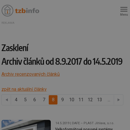
Menu
REKLAMA
Zasklení
Archiv článků od 8.9.2017 do 14.5.2019
Archiv recenzovaných článků
zpět na aktuální články
4
předchozí
5
6
7
8
9
10
11
12
13
...
14.5.2019
DAFE – PLAST Jihlava, s.r.o.
Velkoformátové posuvné systémy