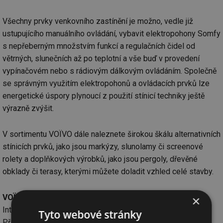
Všechny prvky venkovního zastínění je možno, vedle již
ustupujícího manuálního ovládání, vybavit elektropohony Somfy
s nepřeberným množstvím funkcí a regulačních čidel od
větrných, slunečních až po teplotní a vše buď v provedení
vypínačovém nebo s rádiovým dálkovým ovládáním. Společně
se správným využitím elektropohonů a ovládacích prvků lze
energetické úspory plynoucí z použití stínicí techniky ještě
výrazně zvýšit.
V sortimentu VOЇVO dále naleznete širokou škálu alternativních
stínicích prvků, jako jsou markýzy, slunolamy či screenové
rolety a doplňkových výrobků, jako jsou pergoly, dřevěné
obklady či terasy, kterými můžete doladit vzhled celé stavby.
VOЇVO
×
Interaccess, s.r.o.
Tyto webové stránky
Přístavní 1