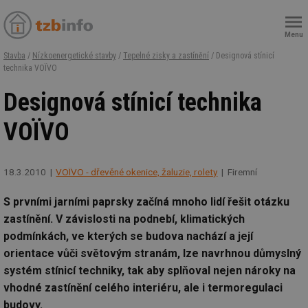
Menu
Stavba
/
Nízkoenergetické stavby
/
Tepelné zisky a zastínění
/ Designová stínicí
technika VOЇVO
Designová stínicí technika
VOЇVO
18.3.2010
VOÏVO - dřevěné okenice, žaluzie, rolety
Firemní
S prvními jarními paprsky začíná mnoho lidí řešit otázku
zastínění. V závislosti na podnebí, klimatických
podmínkách, ve kterých se budova nachází a její
orientace vůči světovým stranám, lze navrhnou důmyslný
systém stínicí techniky, tak aby splňoval nejen nároky na
vhodné zastínění celého interiéru, ale i termoregulaci
budovy.