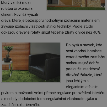
který vzniká mezi
roletou či okenicí a
oknem. Rovněž využití
dřeva, které je bezesporu hodnotným izolačním materiálem,
zvyšuje izolační vlastnosti stínicí techniky. Podle studií
dokážou dřevěné rolety snížit tepelné ztráty o více než 40%.
Do bytů a staveb, kde
není vhodná instalace
exteriérového zastínění
mohou stejně dobře
posloužit interiérové
dřevěné žaluzie, které
jsou lehkým a
elegantním stínicím
prvkem s možností velmi přesné regulace prosvětlení interiéru
s mnohdy obdobními termoregulačními vlastnostmi jako u
zastínění exteriérového.