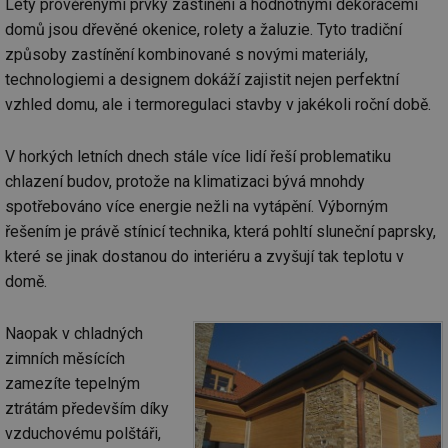
Lety prověřenými prvky zastínění a hodnotnými dekoracemi
domů jsou dřevěné okenice, rolety a žaluzie. Tyto tradiční
způsoby zastínění kombinované s novými materiály,
technologiemi a designem dokáží zajistit nejen perfektní
vzhled domu, ale i termoregulaci stavby v jakékoli roční době.
V horkých letních dnech stále více lidí řeší problematiku
chlazení budov, protože na klimatizaci bývá mnohdy
spotřebováno více energie nežli na vytápění. Výborným
řešením je právě stínicí technika, která pohltí sluneční paprsky,
které se jinak dostanou do interiéru a zvyšují tak teplotu v
domě.
Naopak v chladných
zimních měsících
zamezíte tepelným
ztrátám především díky
vzduchovému polštáři,