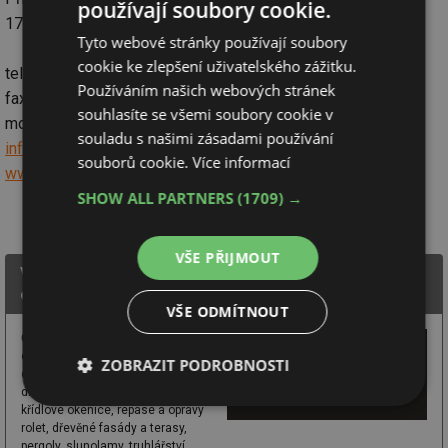
používají soubory cookie.
170 00 Praha 7
Tyto webové stránky používají soubory
cookie ke zlepšení uživatelského zážitku.
tel: +420 220 800 485
Používáním našich webových stránek
fax: +420 220 800 483
souhlasíte se všemi soubory cookie v
mobil: +420 602 785 072
souladu s našimi zásadami používání
info@voivo.cz
souborů cookie.
Více informací
www.voivo.cz
SHOW ALL PARTNERS
(1709) →
VŠE PŘIJMOUT
VOÏVO - dřevěné okenice, žaluzie, rolety, hliníkové
okenice
VŠE ODMÍTNOUT
Česká výroba stínící techniky -
dřevěné a hliníkové okenice,
ZOBRAZIT PODROBNOSTI
dřevěné žaluzie, dřevěné rolety,
dřevěné posuvné fasádní panely,
Nezbytně
Výkonové
Soubory
křídlové okenice, repase a opravy
nutné
soubory
cílení
rolet, dřevěné fasády a terasy,
soubory
pergoly, slunolamy, truhlářství,