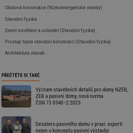
info.cz
prohlížeče
př
po
Obalové konstrukce (Nízkoenergetické stavby)
g_csrf_token
.forum.tzb-
Zavřením
Sl
Stavební fyzika
info.cz
prohlížeče
př
po
Denní osvětlení a oslunění (Stavební fyzika)
id
konference.tzb-
1 rok
Te
info.cz
co
po
Prostup tepla stavební konstrukcí (Stavební fyzika)
vy
se
Architektura staveb
_hjAbsoluteSessionInProgress
29 minut
So
Hotjar Ltd
59 sekund
na
.tzb-info.cz
ab
sl
ce
PŘEČTĚTE SI TAKÉ
pr
poč
Ne
Význam stavebních detailů pro domy NZEB,
žá
id
ZEB a pasivní domy, nová norma
in
ČSN 73 0540–2:2025
id
vetrani.tzb-
10 let
Te
info.cz
co
po
vy
Desatero pasivního domu v praxi: experti
se
nejen o konceptu pasivní výstavby
_hjIncludedInSessionSample
1 minuta
Te