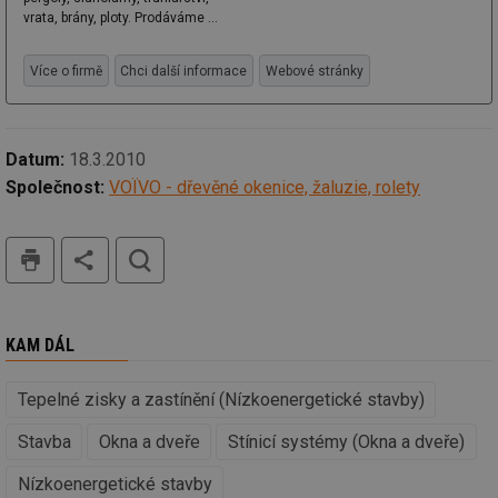
vrata, brány, ploty. Prodáváme ...
Více o firmě
Chci další informace
Webové stránky
Funkční soubory
Nezařazené
soubory
Datum:
18.3.2010
Společnost:
VOÏVO - dřevěné okenice, žaluzie, rolety
tisk
hledat
Nezbytně nutné soubory
Výkonové soubory
Soubory cílení
Funkční soubory
Nezařazené soubory
KAM DÁL
Nezbytně nutné soubory cookie umožňují základní
funkce webových stránek, jako je přihlášení
uživatele a správa účtu. Webové stránky nelze bez
Tepelné zisky a zastínění (Nízkoenergetické stavby)
nezbytně nutných souborů cookie správně používat.
Stavba
Okna a dveře
Stínicí systémy (Okna a dveře)
Provider
/
Název
Vyprší
Po
Doména
Nízkoenergetické stavby
g_state
.forum.tzb-
Zavřením
Sl