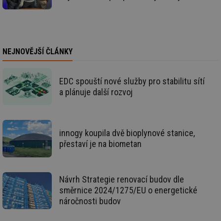
Hotjar Ltd
59 sekund
co
elektro.tzb-
na
info.cz
ab
Ho
zd
ná
za
NEJNOVĚJŠÍ ČLÁNKY
vz
de
de
re
EDC spouští nové služby pro stabilitu sítí
we
a plánuje další rozvoj
mv
2 měsíce 4
Te
Airtable
týdny
co
.tzb-info.cz
po
sl
už
int
innogy koupila dvě bioplynové stanice,
vý
přestaví je na biometan
vl
po
Air
us
už
Návrh Strategie renovací budov dle
pr
int
směrnice 2024/1275/EU o energetické
tě
náročnosti budov
id
vytapeni.tzb-
10 let
Te
info.cz
co