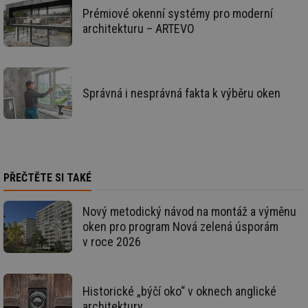
poč
Prémiové okenní systémy pro moderní
Ne
žá
architekturu – ARTEVO
id
in
id
forum.tzb-
1 rok
Te
info.cz
co
po
Správná i nesprávná fakta k výběru oken
vy
se
_hjIncludedInSessionSample
1 minuta
Te
Hotjar Ltd
59 sekund
co
vetrani.tzb-
na
info.cz
ab
Ho
zd
PŘEČTĚTE SI TAKÉ
ná
za
vz
de
Nový metodický návod na montáž a výměnu
de
oken pro program Nová zelená úsporám
re
we
v roce 2026
id
voda.tzb-
10 let
Te
info.cz
co
po
vy
Historické „býčí oko“ v oknech anglické
se
architektury