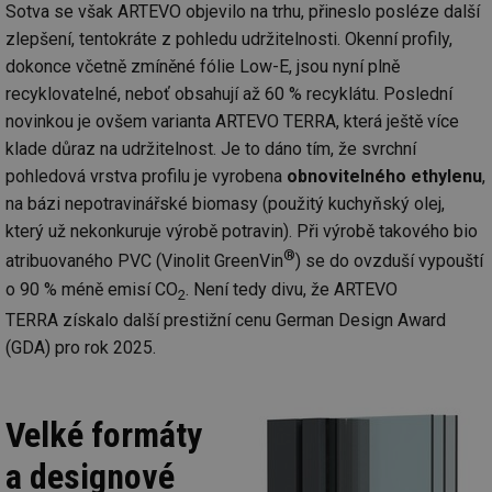
Sotva se však ARTEVO objevilo na trhu, přineslo posléze další
zlepšení, tentokráte z pohledu udržitelnosti. Okenní profily,
dokonce včetně zmíněné fólie Low-E, jsou nyní plně
recyklovatelné, neboť obsahují až 60 % recyklátu. Poslední
novinkou je ovšem varianta ARTEVO TERRA, která ještě více
klade důraz na udržitelnost. Je to dáno tím, že svrchní
pohledová vrstva profilu je vyrobena
obnovitelného ethylenu
,
na bázi nepotravinářské biomasy (použitý kuchyňský olej,
který už nekonkuruje výrobě potravin). Při výrobě takového bio
®
atribuovaného PVC (Vinolit GreenVin
) se do ovzduší vypouští
o 90 % méně emisí CO
. Není tedy divu, že ARTEVO
2
TERRA získalo další prestižní cenu German Design Award
(GDA) pro rok 2025.
Velké formáty
a designové