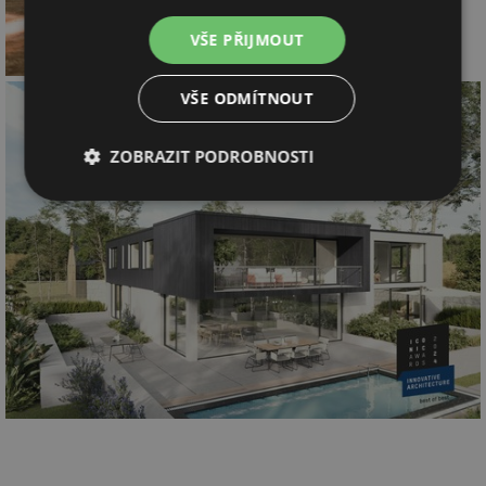
VŠE PŘIJMOUT
VŠE ODMÍTNOUT
ZOBRAZIT PODROBNOSTI
Nezbytně
Výkonové
Soubory
nutné
soubory
cílení
soubory
Funkční soubory
Nezařazené
soubory