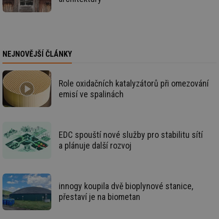
id
kalkulator.tzb-
1 rok
Te
info.cz
co
po
vy
se
id
oze.tzb-info.cz
10 let
Te
NEJNOVĚJŠÍ ČLÁNKY
co
po
vy
se
Role oxidačních katalyzátorů při omezování
_hjIncludedInSessionSample
1 minuta
Te
Hotjar Ltd
emisí ve spalinách
59 sekund
co
oze.tzb-info.cz
na
ab
Ho
zd
ná
EDC spouští nové služby pro stabilitu sítí
za
vz
a plánuje další rozvoj
de
de
re
we
_dc_gtm_UA-5901706-1
.tzb-info.cz
58 sekund
Te
innogy koupila dvě bioplynové stanice,
co
přestaví je na biometan
př
w
po
Sp