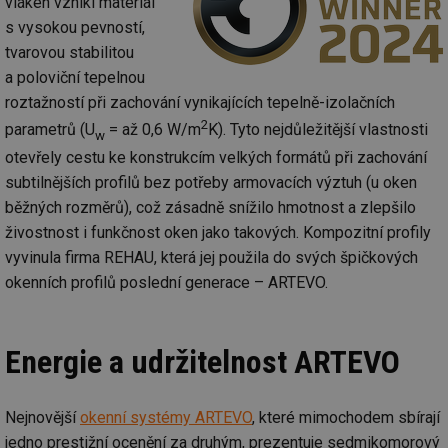
vláken vznikl materiál
s vysokou pevností,
tvarovou stabilitou
a poloviční tepelnou
roztažností při zachování vynikajících tepelně-izolačních
2
parametrů (U
= až 0,6 W/m
K). Tyto nejdůležitější vlastnosti
w
otevřely cestu ke konstrukcím velkých formátů při zachování
subtilnějších profilů bez potřeby armovacích výztuh (u oken
běžných rozměrů), což zásadně snížilo hmotnost a zlepšilo
živostnost i funkčnost oken jako takových. Kompozitní profily
vyvinula firma REHAU, která jej použila do svých špičkových
okenních profilů poslední generace – ARTEVO.
Energie a udržitelnost ARTEVO
Nejnovější
okenní systémy ARTEVO
, které mimochodem sbírají
jedno prestižní ocenění za druhým, prezentuje sedmikomorový