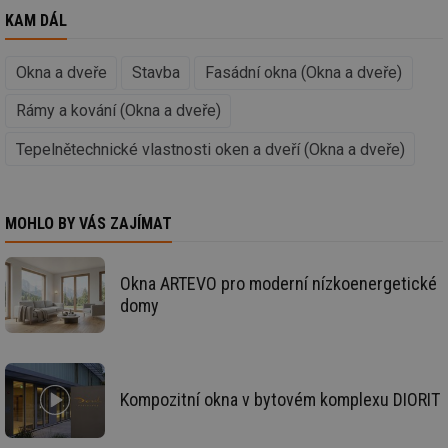
ab
sl
KAM DÁL
ce
pr
poč
Ne
Okna a dveře
Stavba
Fasádní okna (Okna a dveře)
žá
id
Rámy a kování (Okna a dveře)
in
id
vetrani.tzb-
10 let
Te
Tepelnětechnické vlastnosti oken a dveří (Okna a dveře)
info.cz
co
po
vy
se
MOHLO BY VÁS ZAJÍMAT
_hjIncludedInSessionSample
1 minuta
Te
Hotjar Ltd
59 sekund
co
elektro.tzb-
na
info.cz
ab
Okna ARTEVO pro moderní nízkoenergetické
Ho
zd
domy
ná
za
vz
de
de
re
we
Kompozitní okna v bytovém komplexu DIORIT
mv
2 měsíce 4
Te
Airtable
týdny
co
.tzb-info.cz