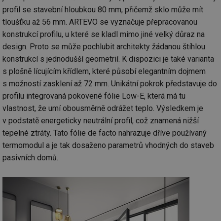
profil se stavební hloubkou 80 mm, přičemž sklo může mít
tloušťku až 56 mm. ARTEVO se vyznačuje přepracovanou
konstrukcí profilu, u které se kladl mimo jiné velký důraz na
design. Proto se může pochlubit architekty žádanou štíhlou
konstrukcí s jednodušší geometrií. K dispozici je také varianta
s plošně lícujícím křídlem, které působí elegantním dojmem
s možností zasklení až 72 mm. Unikátní pokrok představuje do
profilu integrovaná pokovené fólie Low-E, která má tu
vlastnost, že umí obousměrně odrážet teplo. Výsledkem je
v podstatě energeticky neutrální profil, což znamená nižší
tepelné ztráty. Tato fólie de facto nahrazuje dříve používaný
termomodul a je tak dosaženo parametrů vhodných do staveb
pasivních domů.