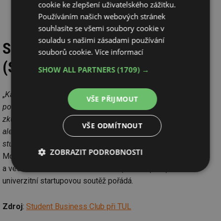
cookie ke zlepšení uživatelského zážitku.
produkt v podobě pěnové drti.
Používáním našich webových stránek
souhlasíte se všemi soubory cookie v
souladu s našimi zásadami používání
Student Business Club při TUL
souborů cookie.
Více informací
(SBC)
SHOW ALL PARTNERS
(1709) →
„
Každým rokem se chceme zlepšovat a letos jsme poprvé
VŠE PŘIJMOUT
použili podnikatele v rezidenci, Alana Fabika. Má desítky let
zkušeností a je to člověk, který nejen že vyhledával start-upy,
VŠE ODMÍTNOUT
ale sám start-up založil a dovedl jej na burzu. Pomohl nám
studentské projekty posunout na vyšší úroveň
,“ říká Ondřej
ZOBRAZIT PODROBNOSTI
Moš, ředitel společnosti The University Company TUL
a vedoucí Student Business Clubu při TUL (SBC). Klub
Nezbytně
Výkonové
Soubory
univerzitní startupovou soutěž pořádá.
nutné
soubory
cílení
soubory
Zdroj
:
Student Business Club při TUL