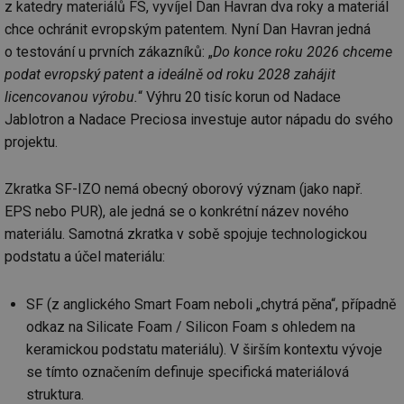
z katedry materiálů FS, vyvíjel Dan Havran dva roky a materiál
chce ochránit evropským patentem. Nyní Dan Havran jedná
o testování u prvních zákazníků: „
Do konce roku 2026 chceme
podat evropský patent a ideálně od roku 2028 zahájit
licencovanou výrobu.
“ Výhru 20 tisíc korun od Nadace
Jablotron a Nadace Preciosa investuje autor nápadu do svého
projektu.
Zkratka SF-IZO nemá obecný oborový význam (jako např.
EPS nebo PUR), ale jedná se o konkrétní název nového
materiálu. Samotná zkratka v sobě spojuje technologickou
podstatu a účel materiálu:
SF (z anglického Smart Foam neboli „chytrá pěna“, případně
odkaz na Silicate Foam / Silicon Foam s ohledem na
keramickou podstatu materiálu). V širším kontextu vývoje
se tímto označením definuje specifická materiálová
struktura.