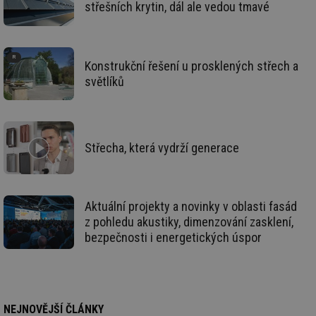
střešních krytin, dál ale vedou tmavé
info.cz
prohlížeče
př
po
id
konference.tzb-
1 rok
Te
info.cz
co
po
Konstrukční řešení u prosklených střech a
vy
se
světlíků
_hjAbsoluteSessionInProgress
29 minut
So
Hotjar Ltd
59 sekund
na
.tzb-info.cz
ab
sl
ce
Střecha, která vydrží generace
pr
poč
Ne
žá
id
in
Aktuální projekty a novinky v oblasti fasád
id
vetrani.tzb-
10 let
Te
z pohledu akustiky, dimenzování zasklení,
info.cz
co
po
bezpečnosti i energetických úspor
vy
se
_hjIncludedInSessionSample
1 minuta
Te
Hotjar Ltd
59 sekund
co
elektro.tzb-
na
info.cz
ab
NEJNOVĚJŠÍ ČLÁNKY
Ho