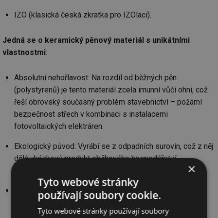
IZO (klasická česká zkratka pro IZOlaci).
Jedná se o keramický pěnový materiál s unikátními
vlastnostmi
:
Absolutní nehořlavost: Na rozdíl od běžných pěn
(polystyrenů) je tento materiál zcela imunní vůči ohni, což
řeší obrovský současný problém stavebnictví – požární
bezpečnost střech v kombinaci s instalacemi
fotovoltaických elektráren.
Ekologický původ: Vyrábí se z odpadních surovin, což z něj
dělá ukázkový produkt oběhového hospodářství
×
s minimální uhlíkovou stopou.
Tyto webové stránky
Vysoká pevnost a skvělá izolace: Nabízí stabilitu, kterou
používají soubory cookie.
běžné měkké nebo křehké izolace postrádají. Používá se
Tyto webové stránky používají soubory
ve formě pevných izolačních desek nebo jako vedlejší