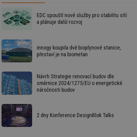
zd
ná
za
EDC spouští nové služby pro stabilitu sítí
vz
de
a plánuje další rozvoj
de
re
we
mv
2 měsíce 4
Te
Airtable
innogy koupila dvě bioplynové stanice,
týdny
co
.tzb-info.cz
po
přestaví je na biometan
sl
už
int
vý
vl
Návrh Strategie renovací budov dle
po
Air
směrnice 2024/1275/EU o energetické
us
náročnosti budov
už
pr
int
tě
id
vytapeni.tzb-
10 let
Te
2 dny Konference DesignBlok Talks
info.cz
co
po
vy
se