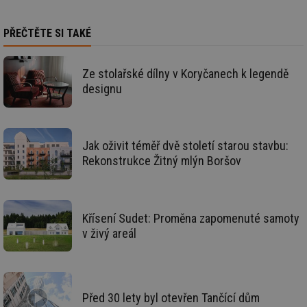
ná
za
vz
de
PŘEČTĚTE SI TAKÉ
de
re
we
Ze stolařské dílny v Koryčanech k legendě
_hjIncludedInSessionSample
1 minuta
Te
Hotjar Ltd
designu
59 sekund
co
voda.tzb-
na
info.cz
ab
Ho
zd
ná
Jak oživit téměř dvě století starou stavbu:
za
vz
Rekonstrukce Žitný mlýn Boršov
de
de
re
we
__gfp_64b
1 rok
Je
Gemius
Křísení Sudet: Proměna zapomenuté samoty
so
.tzb-info.cz
v živý areál
kt
spr
da
co
ná
we
Před 30 lety byl otevřen Tančící dům
__cf_bm
29 minut
Te
Cloudflare Inc.