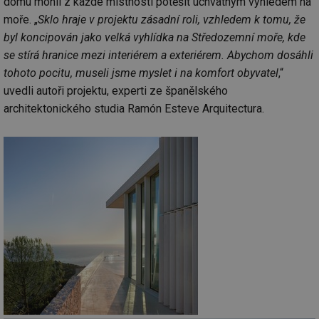
domu mohli z každé místnosti potěšit úchvatným výhledem na
po
sl
moře. „
Sklo hraje v projektu zásadní roli, vzhledem k tomu, že
už
int
byl koncipován jako velká vyhlídka na Středozemní moře, kde
vý
vl
se stírá hranice mezi interiérem a exteriérem. Abychom dosáhli
po
tohoto pocitu, museli jsme myslet i na komfort obyvatel
,“
Air
us
uvedli autoři projektu, experti ze španělského
už
pr
architektonického studia Ramón Esteve Arquitectura.
int
tě
id
vytapeni.tzb-
10 let
Te
info.cz
co
po
vy
se
id
stavba.tzb-
10 let
Te
info.cz
co
po
vy
se
_hjFirstSeen
29 minut
So
Hotjar Ltd
59 sekund
na
.tzb-info.cz
ab
sl
ce
pr