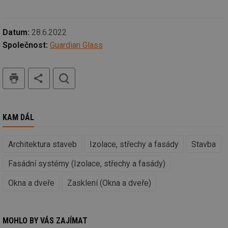
id
kalkulator.tzb-
1 rok
Te
info.cz
co
po
vy
Datum:
28.6.2022
se
Společnost:
Guardian Glass
id
oze.tzb-info.cz
10 let
Te
co
po
vy
tisk
hledat
se
_hjIncludedInSessionSample
1 minuta
Te
Hotjar Ltd
59 sekund
co
oze.tzb-info.cz
na
ab
KAM DÁL
Ho
zd
ná
za
Architektura staveb
Izolace, střechy a fasády
Stavba
vz
de
Fasádní systémy (Izolace, střechy a fasády)
de
re
we
Okna a dveře
Zasklení (Okna a dveře)
_dc_gtm_UA-5901706-1
.tzb-info.cz
58 sekund
Te
co
př
w
MOHLO BY VÁS ZAJÍMAT
po
Sp