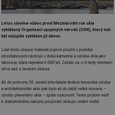
Letos slavíme vůbec první Mezinárodní rok skla
vyhlášený Organizací spojených národů (OSN), který měl
být nejspíše vyhlášen již dávno.
Lidé tento úžasný materiál poprvé použili v podobě
obsidiánových nástrojů v době kamenné a výroba skla jako
taková je stará nejméně 6 000 let. Začalo se s ní tedy mnohem
dříve než s tavením železa.
Až do poloviny 20. století převládala drobná řemeslná výroba
a architektonické sklo pak bylo až do další velké inovace –
výroby plaveného skla – spíše vzácností. Tento průlom vedl
k dramatickému nárůstu používání skla po celém světě.