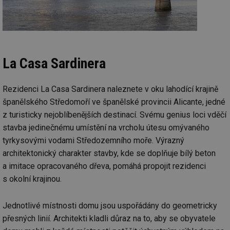
ab
sl
ce
pr
poč
Ne
žá
id
in
La Casa Sardinera
id
vetrani.tzb-
10 let
Te
info.cz
co
po
Rezidenci La Casa Sardinera naleznete v oku lahodící krajině
vy
španělského Středomoří ve španělské provincii Alicante, jedné
se
z turisticky nejoblíbenějších destinací. Svému genius loci vděčí
_hjIncludedInSessionSample
1 minuta
Te
Hotjar Ltd
59 sekund
co
elektro.tzb-
stavba jedinečnému umístění na vrcholu útesu omývaného
na
info.cz
ab
tyrkysovými vodami Středozemního moře. Výrazný
Ho
architektonický charakter stavby, kde se doplňuje bílý beton
zd
ná
a imitace opracovaného dřeva, pomáhá propojit rezidenci
za
vz
s okolní krajinou.
de
de
re
we
Jednotlivé místnosti domu jsou uspořádány do geometricky
přesných linií. Architekti kladli důraz na to, aby se obyvatele
mv
2 měsíce 4
Te
Airtable
týdny
co
.tzb-info.cz