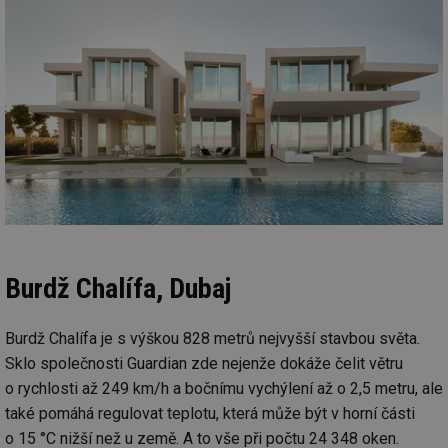
poč
Ne
žá
id
in
id
forum.tzb-
1 rok
Te
info.cz
co
po
vy
se
_hjIncludedInSessionSample
1 minuta
Te
Hotjar Ltd
59 sekund
co
vetrani.tzb-
na
info.cz
ab
Ho
zd
ná
za
Burdž Chalífa, Dubaj
vz
de
de
re
Burdž Chalífa je s výškou 828 metrů nejvyšší stavbou světa.
we
Sklo společnosti Guardian zde nejenže dokáže čelit větru
id
voda.tzb-
10 let
Te
o rychlosti až 249 km/h a bočnímu vychýlení až o 2,5 metru, ale
info.cz
co
po
také pomáhá regulovat teplotu, která může být v horní části
vy
se
o 15 °C nižší než u země. A to vše při počtu 24 348 oken.