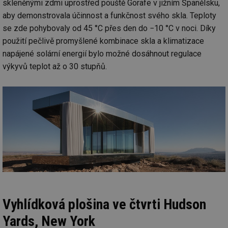
skleněnými zdmi uprostřed pouště Gorafe v jižním Španělsku,
aby demonstrovala účinnost a funkčnost svého skla. Teploty
se zde pohybovaly od 45 °C přes den do −10 °C v noci. Díky
použití pečlivě promyšlené kombinace skla a klimatizace
napájené solární energií bylo možné dosáhnout regulace
výkyvů teplot až o 30 stupňů.
Vyhlídková plošina ve čtvrti Hudson
Yards, New York