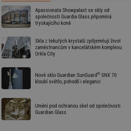
Go
da
Apassionata Showpalast se skly od
kó
společnosti Guardia Glass připomíná
Po
lz
tryskajícího koně
za
nu
be
sk
Skla z tekutých krystalů zpříjemňují život
fu
sp
zaměstnancům v kancelářském komplexu
ná
Orkla City
je
kte
id
př
úč
An
®
Nové sklo Guardian SunGuard
SNX 70
kloubí světlo, pohodlí i eleganci
id
energetika.tzb-
10 let
Te
info.cz
co
po
vy
se
Umění pod ochranou skel od společnosti
_hjIncludedInSessionSample
1 minuta
Te
Hotjar Ltd
59 sekund
co
Guardian Glass
kalkulator.tzb-
na
info.cz
ab
Ho
zd