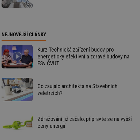
59 sekund
co
.vimeo.com
po
ro
li
To
př
by
po
NEJNOVĚJŠÍ ČLÁNKY
zp
po
we
Kurz Technická zařízení budov pro
st
energeticky efektivní a zdravé budovy na
sid
forum.tzb-
1 rok
To
FSv ČVUT
info.cz
bě
so
al
na
so
re
Co zaujalo architekta na Stavebních
pr
veletrzích?
po
sp
rel
_hjIncludedInSessionSample
1 minuta
Te
Hotjar Ltd
59 sekund
co
energetika.tzb-
Zdražování již začalo, připravte se na vyšší
na
info.cz
ab
ceny energií
Ho
zd
ná