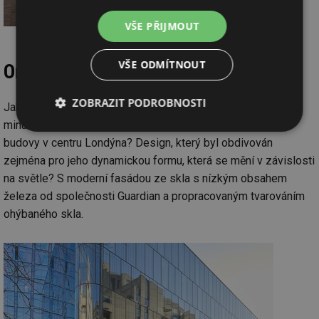
VŠE PŘIJMOUT
VŠE ODMÍTNOUT
One Blackfriars, Londýn
ZOBRAZIT PODROBNOSTI
Jak transformovat design slavné skleněné vázy z 50. let
minulého století do podoby 170 metrů vysoké dominantní
Nezbytně
Výkonové
Soubory
budovy v centru Londýna? Design, který byl obdivován
nutné
soubory
cílení
soubory
zejména pro jeho dynamickou formu, která se mění v závislosti
na světle? S moderní fasádou ze skla s nízkým obsahem
železa od společnosti Guardian a propracovaným tvarováním
Funkční soubory
Nezařazené
ohýbaného skla.
soubory