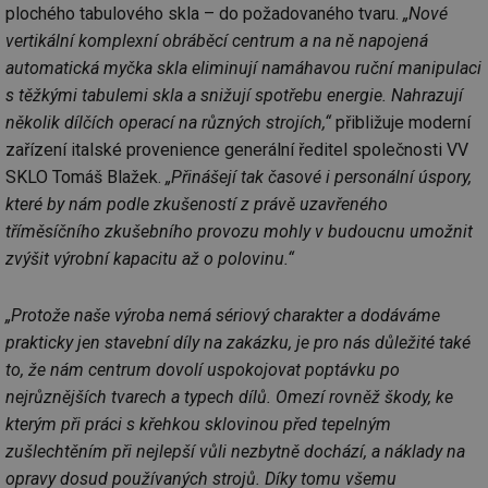
plochého tabulového skla – do požadovaného tvaru.
„Nové
vertikální komplexní obráběcí centrum a na ně napojená
automatická myčka skla eliminují namáhavou ruční manipulaci
s těžkými tabulemi skla a snižují spotřebu energie. Nahrazují
několik dílčích operací na různých strojích,“
přibližuje moderní
zařízení italské provenience generální ředitel společnosti VV
SKLO Tomáš Blažek.
„Přinášejí tak časové i personální úspory,
které by nám podle zkušeností z právě uzavřeného
tříměsíčního zkušebního provozu mohly v budoucnu umožnit
zvýšit výrobní kapacitu až o polovinu.“
„Protože naše výroba nemá sériový charakter a dodáváme
prakticky jen stavební díly na zakázku, je pro nás důležité také
to, že nám centrum dovolí uspokojovat poptávku po
nejrůznějších tvarech a typech dílů. Omezí rovněž škody, ke
kterým při práci s křehkou sklovinou před tepelným
zušlechtěním při nejlepší vůli nezbytně dochází, a náklady na
opravy dosud používaných strojů. Díky tomu všemu