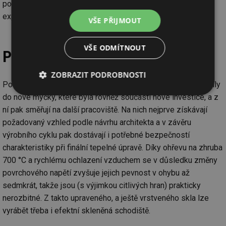
podniku, současně již jeho vedení zpracovává i strategii
expanze na zahraniční trhy.
VŠE PŘIJMOUT
VŠE ODMÍTNOUT
Prakticky nerozbitné
ZOBRAZIT PODROBNOSTI
Po zpracování v novém centru putují opracované skleněné díly
Nezbytně
Výkonové
Soubory
do nové myčky, které byla rovněž součástí nové investice, a z
nutné
soubory
cílení
ní pak směřují na další pracoviště. Na nich nejprve získávají
soubory
požadovaný vzhled podle návrhu architekta a v závěru
výrobního cyklu pak dostávají i potřebné bezpečností
charakteristiky při finální tepelné úpravě. Díky ohřevu na zhruba
Funkční soubory
Nezařazené
soubory
700 °C a rychlému ochlazení vzduchem se v důsledku změny
povrchového napětí zvyšuje jejich pevnost v ohybu až
sedmkrát, takže jsou (s výjimkou citlivých hran) prakticky
nerozbitné. Z takto upraveného, a ještě vrstveného skla lze
vyrábět třeba i efektní skleněná schodiště.