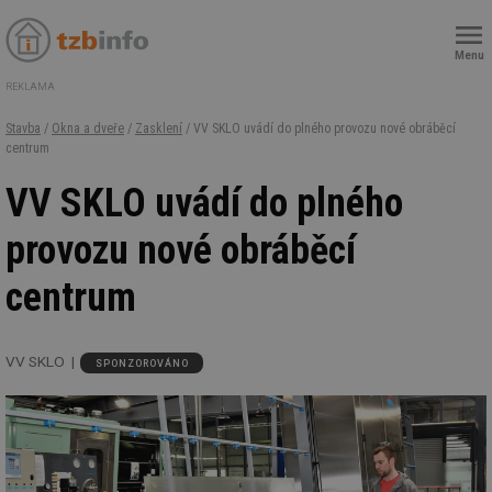
Menu
REKLAMA
Stavba
/
Okna a dveře
/
Zasklení
/ VV SKLO uvádí do plného provozu nové obráběcí
centrum
VV SKLO uvádí do plného
provozu nové obráběcí
centrum
VV SKLO
SPONZOROVÁNO