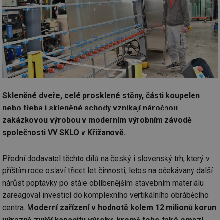
Skleněné dveře, celé prosklené stěny, části koupelen
nebo třeba i skleněné schody vznikají náročnou
zakázkovou výrobou v moderním výrobním závodě
společnosti VV SKLO v Křižanově.
Přední dodavatel těchto dílů na český i slovenský trh, který v
příštím roce oslaví třicet let činnosti, letos na očekávaný další
nárůst poptávky po stále oblíbenějším stavebním materiálu
zareagoval investicí do komplexního vertikálního obráběcího
centra.
Moderní zařízení v hodnotě kolem 12 milionů korun
výrazně zvýší kapacitu výroby, kromě toho také omezí