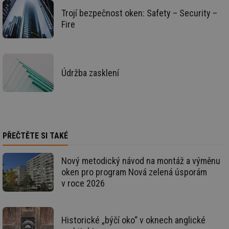
po
sl
Trojí bezpečnost oken: Safety – Security –
už
Fire
int
vý
vl
po
Air
us
už
Údržba zasklení
pr
int
tě
id
vytapeni.tzb-
10 let
Te
info.cz
co
po
vy
se
PŘEČTĚTE SI TAKÉ
id
stavba.tzb-
10 let
Te
info.cz
co
Nový metodický návod na montáž a výměnu
po
vy
oken pro program Nová zelená úsporám
se
v roce 2026
_hjFirstSeen
29 minut
So
Hotjar Ltd
59 sekund
na
.tzb-info.cz
ab
sl
Historické „býčí oko“ v oknech anglické
ce
pr