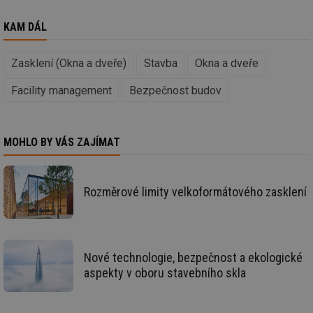
ab
sl
ce
KAM DÁL
pr
poč
Ne
žá
Zasklení (Okna a dveře)
Stavba
Okna a dveře
id
in
Facility management
Bezpečnost budov
id
vetrani.tzb-
10 let
Te
info.cz
co
po
vy
se
MOHLO BY VÁS ZAJÍMAT
_hjIncludedInSessionSample
1 minuta
Te
Hotjar Ltd
59 sekund
co
elektro.tzb-
na
info.cz
Rozměrové limity velkoformátového zasklení
ab
Ho
zd
ná
za
vz
de
Nové technologie, bezpečnost a ekologické
de
re
aspekty v oboru stavebního skla
we
mv
2 měsíce 4
Te
Airtable
týdny
co
.tzb-info.cz