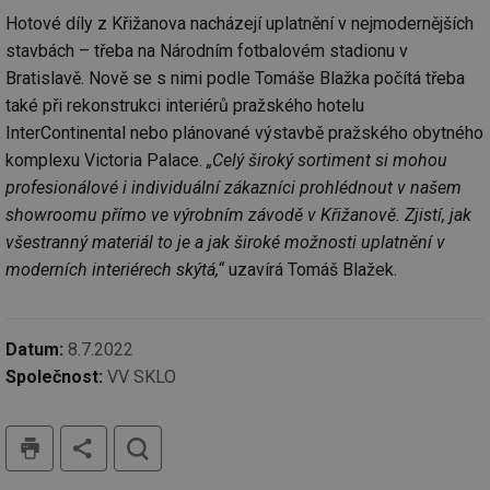
Nezbytně nutné soubory
Výkonové soubory
Hotové díly z Křižanova nacházejí uplatnění v nejmodernějších
Soubory cílení
Funkční soubory
stavbách – třeba na Národním fotbalovém stadionu v
Nezařazené soubory
Bratislavě. Nově se s nimi podle Tomáše Blažka počítá třeba
také při rekonstrukci interiérů pražského hotelu
Nezbytně nutné soubory cookie umožňují základní
funkce webových stránek, jako je přihlášení
InterContinental nebo plánované výstavbě pražského obytného
uživatele a správa účtu. Webové stránky nelze bez
komplexu Victoria Palace.
„Celý široký sortiment si mohou
nezbytně nutných souborů cookie správně používat.
profesionálové i individuální zákazníci prohlédnout v našem
Provider
/
Název
Vyprší
Po
showroomu přímo ve výrobním závodě v Křižanově. Zjistí, jak
Doména
všestranný materiál to je a jak široké možnosti uplatnění v
g_state
.forum.tzb-
Zavřením
Sl
info.cz
prohlížeče
př
moderních interiérech skýtá,“
uzavírá Tomáš Blažek.
po
g_csrf_token
.forum.tzb-
Zavřením
Sl
info.cz
prohlížeče
př
po
Datum:
8.7.2022
id
konference.tzb-
1 rok
Te
Společnost:
VV SKLO
info.cz
co
po
vy
se
tisk
hledat
_hjAbsoluteSessionInProgress
29 minut
So
Hotjar Ltd
59 sekund
na
.tzb-info.cz