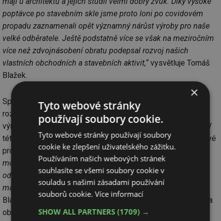
mají u architektů a jejich studií velmi dobrý zvuk. Díky vysoké
poptávce po stavebním skle jsme proto loni po covidovém
propadu zaznamenali opět významný nárůst výroby pro naše
velké odběratele. Ještě podstatně více se však na meziročním
více než zdvojnásobení obratu podepsal rozvoj našich
vlastních obchodních a stavebních aktivit,“
vysvětluje Tomáš
Blažek.
×
Společnost podle něj totiž loni intenzivně pracovala na
Tyto webové stránky
rozvinutí vlastních stavebních aktivit, které zahrnují návrh,
používají soubory cookie.
výrobu i instalace veškerých skleněných prvků kromě oken. V
Tyto webové stránky používají soubory
této sféře tak nachází uplatnění již zhruba polovina její celkové
cookie ke zlepšení uživatelského zážitku.
produkce.
„Sestavili jsme za tímto účelem šest vlastních
Používáním našich webových stránek
montážních týmů, které musí tvořit jen na slovo vzatí
souhlasíte se všemi soubory cookie v
odborníci. Práce se sklem je totiž velmi náročná: je to krásný
souladu s našimi zásadami používání
materiál, ale nikomu nic neodpustí,“
poznamenává Tomáš
souborů cookie.
Více informací
Blažek. Plánuje, že do budoucna budou tyto vlastní stavební a
SHOW ALL PARTNERS
(1709) →
obchodní aktivity tvořit ještě významnější část činnosti