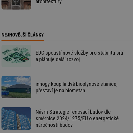
architektury
poč
Ne
žá
id
in
id
forum.tzb-
1 rok
Te
info.cz
co
NEJNOVĚJŠÍ ČLÁNKY
po
vy
se
EDC spouští nové služby pro stabilitu sítí
_hjIncludedInSessionSample
1 minuta
Te
Hotjar Ltd
59 sekund
co
vetrani.tzb-
a plánuje další rozvoj
na
info.cz
ab
Ho
zd
ná
za
innogy koupila dvě bioplynové stanice,
vz
přestaví je na biometan
de
de
re
we
Návrh Strategie renovací budov dle
id
voda.tzb-
10 let
Te
info.cz
co
směrnice 2024/1275/EU o energetické
po
náročnosti budov
vy
se