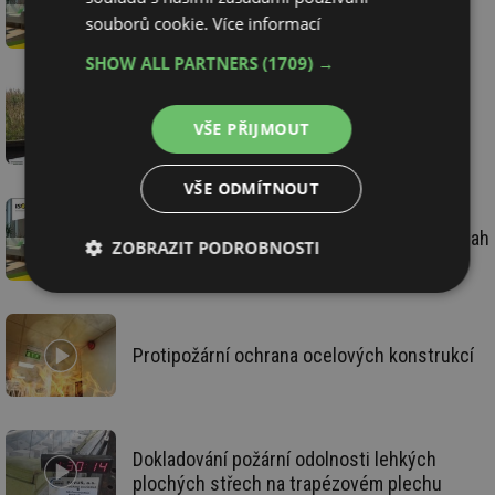
Proč je dobré izolovat podlahu?
souborů cookie.
Více informací
SHOW ALL PARTNERS
(1709) →
Hydrofilní desky ISOVER pro vegetační
VŠE PŘIJMOUT
střechy
VŠE ODMÍTNOUT
ISOVER vydává novou příručku Izolace podlah
ZOBRAZIT PODROBNOSTI
Nezbytně
Výkonové
Soubory
nutné
soubory
cílení
soubory
Protipožární ochrana ocelových konstrukcí
Funkční soubory
Nezařazené
soubory
Dokladování požární odolnosti lehkých
plochých střech na trapézovém plechu