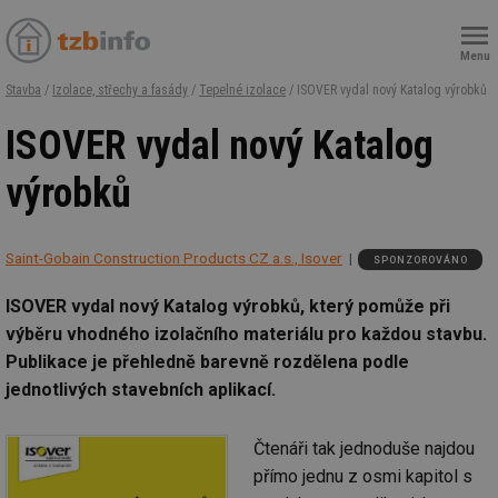
Menu
Stavba
/
Izolace, střechy a fasády
/
Tepelné izolace
/ ISOVER vydal nový Katalog výrobků
ISOVER vydal nový Katalog
výrobků
Saint-Gobain Construction Products CZ a.s., Isover
SPONZOROVÁNO
ISOVER vydal nový Katalog výrobků, který pomůže při
výběru vhodného izolačního materiálu pro každou stavbu.
Publikace je přehledně barevně rozdělena podle
jednotlivých stavebních aplikací.
Čtenáři tak jednoduše najdou
přímo jednu z osmi kapitol s