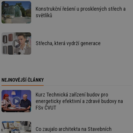
vy
se
Konstrukční řešení u prosklených střech a
světlíků
_hjAbsoluteSessionInProgress
29 minut
So
Hotjar Ltd
59 sekund
na
.tzb-info.cz
ab
sl
ce
pr
poč
Střecha, která vydrží generace
Ne
žá
id
in
id
vetrani.tzb-
10 let
Te
info.cz
co
po
vy
NEJNOVĚJŠÍ ČLÁNKY
se
_hjIncludedInSessionSample
1 minuta
Te
Hotjar Ltd
Kurz Technická zařízení budov pro
59 sekund
co
elektro.tzb-
na
info.cz
energeticky efektivní a zdravé budovy na
ab
FSv ČVUT
Ho
zd
ná
za
vz
Co zaujalo architekta na Stavebních
de
de