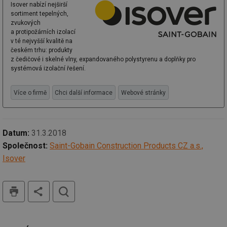
Isover nabízí nejširší
sortiment tepelných,
zvukových
a protipožárních izolací
v té nejvyšší kvalitě na
českém trhu: produkty
z čedičové i skelné vlny, expandovaného polystyrenu a doplňky pro
systémová izolační řešení.
Více o firmě
Chci další informace
Webové stránky
Datum:
31.3.2018
Společnost:
Saint-Gobain Construction Products CZ a.s.,
Isover
tisk
hledat