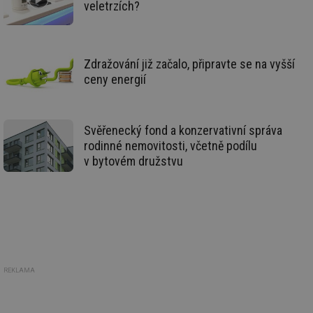
veletrzích?
re
we
mv
2 měsíce 4
Te
Airtable
týdny
co
.tzb-info.cz
po
Zdražování již začalo, připravte se na vyšší
sl
ceny energií
už
int
vý
vl
po
Air
Svěřenecký fond a konzervativní správa
us
rodinné nemovitosti, včetně podílu
už
pr
v bytovém družstvu
int
tě
id
vytapeni.tzb-
10 let
Te
info.cz
co
po
vy
se
id
stavba.tzb-
10 let
Te
info.cz
co
REKLAMA
po
vy
se