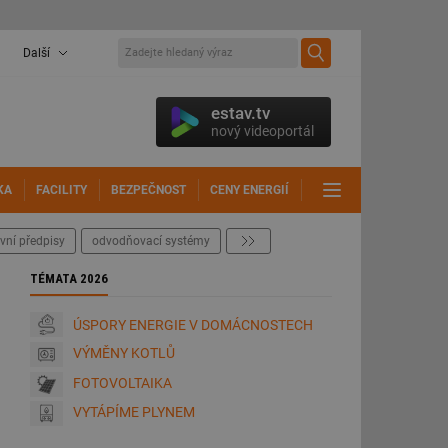
Další
estav.tv
nový videoportál
KA
FACILITY
BEZPEČNOST
CENY ENERGIÍ
DALŠÍ
vní předpisy
odvodňovací systémy
další
TÉMATA 2026
ÚSPORY ENERGIE V DOMÁCNOSTECH
VÝMĚNY KOTLŮ
FOTOVOLTAIKA
VYTÁPÍME PLYNEM