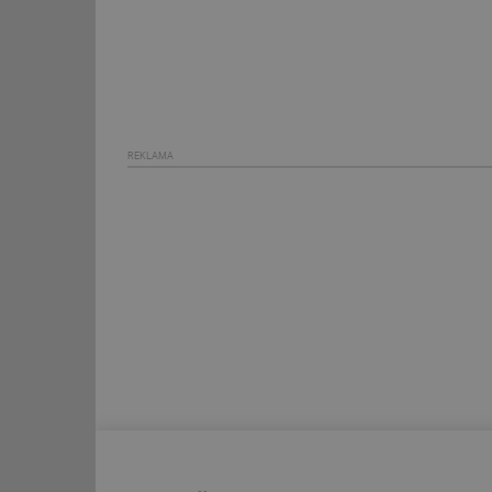
g_state
g_csrf_token
id
REKLAMA
_hjAbsoluteSession
id
_hjIncludedInSessi
mv
id
id