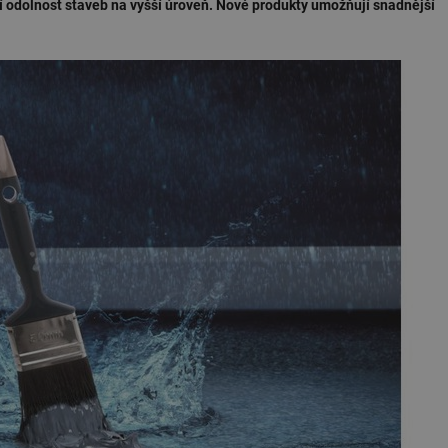
í odolnost staveb na vyšší úroveň. Nové produkty umožňují snadnější