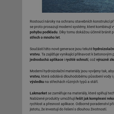
Rostoucí nároky na ochranu stavebních konstrukcí př
se proto prosazují moderní systémy, které kombinují
pohybu podkladu
. Díky tomu dokážou účinně bránit p
střech o mnoho let
.
Součástí této nové generace jsou tekuté
hydroizolač
vrstvu
. Ta zajišťuje vynikající přilnavost k betonov
jednoduchá aplikace
i
rychlé schnutí
, což
výrazně zk
Moderní hydroizolační materiály jsou vyvíjeny tak, aby 
vrstvu
, která odolává dlouhodobému působení vody i p
výsledku
na střechách různých typů a stáří.
Lakmarket
se zaměřuje na materiály, které splňují tec
Nabízené produkty umožňují
řešit jak komplexní rek
rychlost a přesnost aplikace. Odborné poradenství př
jistotu, že investují do řešení s dlouhou životností.