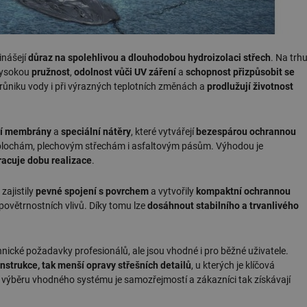
inášejí
důraz na spolehlivou a dlouhodobou hydroizolaci střech
. Na trh
 vysokou
pružnost
,
odolnost vůči UV záření
a
schopnost přizpůsobit se
růniku vody i při výrazných teplotních změnách a
prodlužují životnost
ní membrány
a
speciální nátěry
, které vytvářejí
bezespárou ochrannou
ým plochám, plechovým střechám i asfaltovým pásům. Výhodou je
racuje dobu realizace
.
zajistily
pevné spojení s povrchem
a vytvořily
kompaktní ochrannou
ovětrnostních vlivů. Díky tomu lze
dosáhnout stabilního a trvanlivého
hnické požadavky profesionálů, ale jsou vhodné i pro běžné uživatele.
onstrukce, tak menší opravy střešních detailů
, u kterých je klíčová
i výběru vhodného systému je samozřejmostí a zákazníci tak získávají