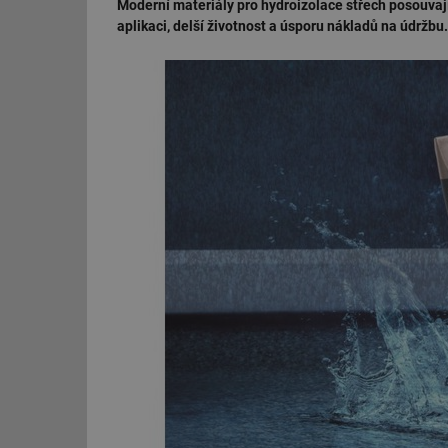
Moderní materiály pro hydroizolace střech posouvaj
aplikaci, delší životnost a úsporu nákladů na údržbu.