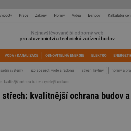
 výpočty
Práce
Zákony
Normy
Videa
E-shopy
Kalkulátor cen
Nejnavštěvovanější odborný web
pro stavebnictví a technická zařízení budov
VODA / KANALIZACE
OBNOVITELNÁ ENERGIE
ELEKTRO
ENERGETI
asádní systémy
izolace proti vodě a radonu
střešní krytiny
normy a prá
h: kvalitnější ochrana budov a rychlejší aplikace
 střech: kvalitnější ochrana budov a