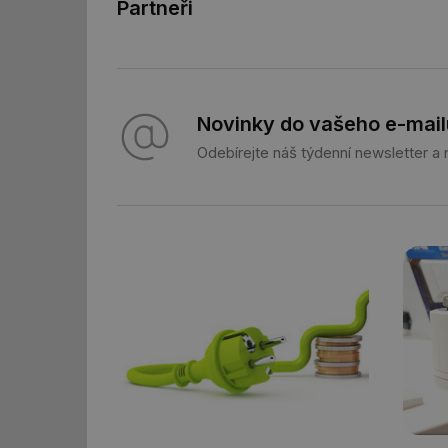
Partneři
_hjFirstSeen
id
Novinky do vašeho e-mail
_hjIncludedInSessi
Odebírejte náš týdenní newsletter a
id
id
id
_hjIncludedInSessi
_dc_gtm_UA-590170