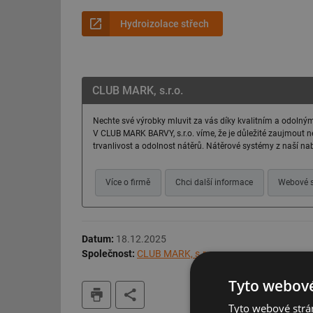
Hydroizolace střech
CLUB MARK, s.r.o.
Nechte své výrobky mluvit za vás díky kvalitním a odoln
V CLUB MARK BARVY, s.r.o. víme, že je důležité zaujmout ne
trvanlivost a odolnost nátěrů. Nátěrové systémy z naší nabí
Více o firmě
Chci další informace
Webové s
Datum:
18.12.2025
Společnost:
CLUB MARK, s.r.o.
Tyto webové
tisk
Tyto webové strán