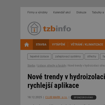
Firmy a výrobky
Kalendář akcí
Diskuze
Tabulky a
STAVBA
VYTÁPĚNÍ
VĚTRÁNÍ / KLIMATIZACE
tepelné izolace
zateplovací systémy
střechy
f
Stavba
/
Izolace, střechy a fasády
/ Nové trendy v hydroizolaci střec
Nové trendy v hydroizolaci
rychlejší aplikace
18.12.2025
CLUB MARK, s.r.o.
SPONZOROVÁNO