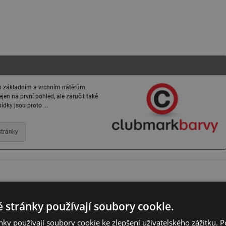
ým základním a vrchním nátěrům.
jen na první pohled, ale zaručit také
dky jsou proto ...
tránky
 stránky používají soubory cookie.
ky používají soubory cookie ke zlepšení uživatelského zážitku. 