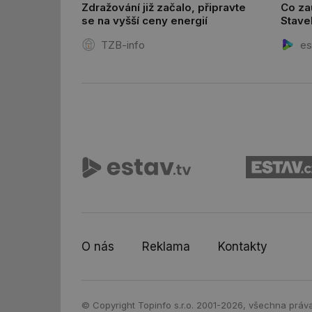
Zdražování již začalo, připravte
Co zau
id
se na vyšší ceny energií
Stave
_hjIncludedInSessi
TZB-info
es
_hjIncludedInSessi
__gfp_64b
__cf_bm
sid
_hjIncludedInSessi
O nás
Reklama
Kontakty
_hjIncludedInSessi
© Copyright Topinfo s.r.o. 2001-2026, všechna práv
id