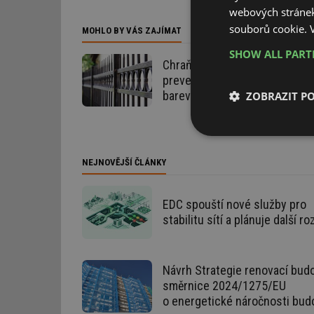
webových stránek
souborů cookie.
MOHLO BY VÁS ZAJÍMAT
SHOW ALL PAR
Chraňte kov před rzí: jak na ú
prevenci pomocí antikorozníc
barev na kov
ZOBRAZIT P
Nezbytně nutn
soubory
NEJNOVĚJŠÍ ČLÁNKY
EDC spouští nové služby pro
stabilitu sítí a plánuje další ro
Nezbytně nutn
Návrh Strategie renovací budo
Nezbytně nutné soubo
směrnice 2024/1275/EU
stránky nelze bez ne
o energetické náročnosti bud
Název