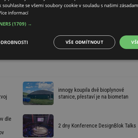
 souhlasíte se všemi soubory cookie v souladu s našimi zásadam
Více informací
TNERS
(1709) →
činnou
Od topení přes kouřovod po gril:
h
žáruvzdorný nátěr, který vydrží
extrémní teploty
ODROBNOSTI
VŠE ODMÍTNOUT
VŠ
é
Výkonové
Soubory cílení
Funkční soubory
soubory
innogy koupila dvě bioplynové
zvoj
stanice, přestaví je na biometan
é soubory
Výkonové soubory
Soubory cílení
Funkční soubory
Neza
v dle
ry cookie umožňují základní funkce webových stránek, jako je přihlášení uživatele a
2 dny Konference DesignBlok Talks
zbytně nutných souborů cookie správně používat.
ov
Provider
/
Vyprší
Popis