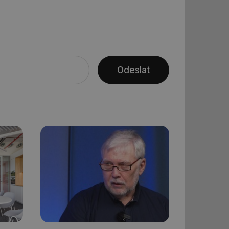
ar mohl sledovat
 relací. Neobsahuje
ní session uživatele
 informoval Hotjar
Odeslat
o vzorkování dat
šeho webu
ní session uživatele
ní session uživatele
ní session uživatele
 informoval Hotjar
o vzorkování dat
šeho webu
ům používajícím
skriptů a kódu na
at za nezbytně
sí fungovat správně.
aké identifikátorem