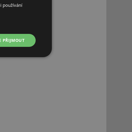
i používání
E PŘIJMOUT
Nezařazené
soubory
řazené soubory
 správa účtu. Webové