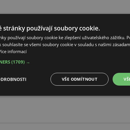
 stránky používají soubory cookie.
Návrh Strategie renovací budov dle
směrnice 2024/1275/EU
ky používají soubory cookie ke zlepšení uživatelského zážitku. 
an
o energetické náročnosti budov
 souhlasíte se všemi soubory cookie v souladu s našimi zásadam
Více informací
Výsledky průzkumu k ochlazování
TNERS
(1709) →
Talks
městského prostředí a doporučení
pro obce a města
ODROBNOSTI
VŠE ODMÍTNOUT
VŠ
é
Výkonové
Soubory cílení
Funkční soubory
soubory