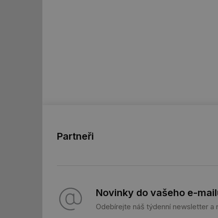
Nezbytně nutn
Nezbytně nutné soubo
stránky nelze bez ne
Název
g_state
g_csrf_token
id
Partneři
_hjAbsoluteSession
id
Novinky do vašeho e-mail
_hjIncludedInSessi
Odebírejte náš týdenní newsletter a