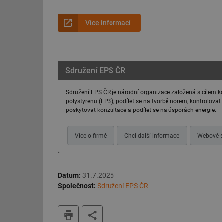
Více informací
Sdružení EPS ČR
Sdružení EPS ČR je národní organizace založená s cílem k
polystyrenu (EPS), podílet se na tvorbě norem, kontrolovat
poskytovat konzultace a podílet se na úsporách energie.
Více o firmě
Chci další informace
Webové s
Datum:
31.7.2025
Společnost:
Sdružení EPS ČR
tisk