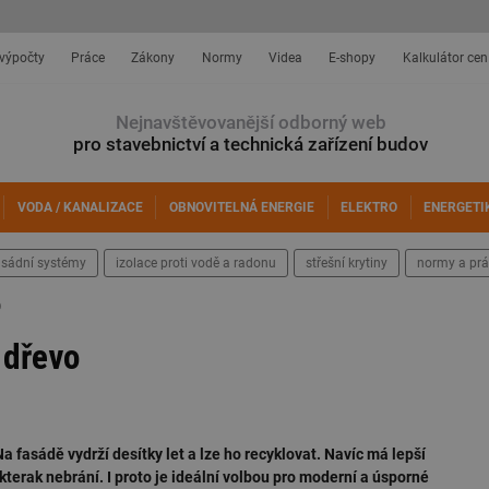
 výpočty
Práce
Zákony
Normy
Videa
E-shopy
Kalkulátor cen
Nejnavštěvovanější odborný web
pro stavebnictví a technická zařízení budov
VODA / KANALIZACE
OBNOVITELNÁ ENERGIE
ELEKTRO
ENERGETI
asádní systémy
izolace proti vodě a radonu
střešní krytiny
normy a prá
o
 dřevo
Na fasádě vydrží desítky let a lze ho recyklovat. Navíc má lepší
terak nebrání. I proto je ideální volbou pro moderní a úsporné