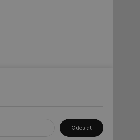
řazené soubory
 správa účtu. Webové
ní session uživatele
ar mohl sledovat
 relací. Neobsahuje
ní session uživatele
 informoval Hotjar
Odeslat
o vzorkování dat
šeho webu