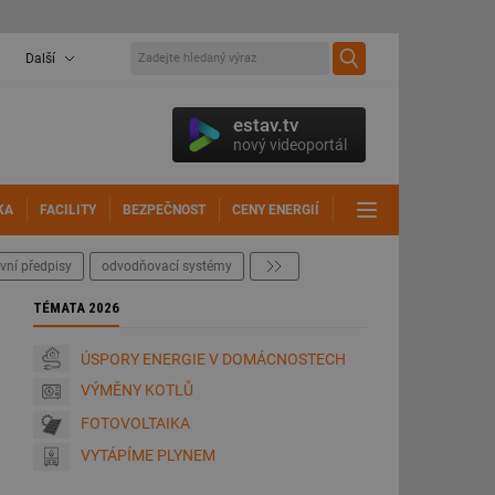
Další
estav.tv
nový videoportál
KA
FACILITY
BEZPEČNOST
CENY ENERGIÍ
DALŠÍ
vní předpisy
odvodňovací systémy
další
TÉMATA 2026
ÚSPORY ENERGIE V DOMÁCNOSTECH
VÝMĚNY KOTLŮ
FOTOVOLTAIKA
VYTÁPÍME PLYNEM