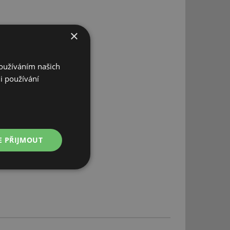
×
Používáním našich
i používání
E PŘIJMOUT
Nezařazené
soubory