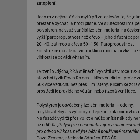
zateplení.
Jedním z nejčastějších mýtů při zateplování je, že „dů
přestane dýchat“ a hrozí plísně. Ve skutečnosti má p
polystyren, nejvyužívanější izolační materiál na české
vyšší paropropustnost než dřevo – jeho difuzní odpor 
20–40, zatímco u dřeva 50–150. Paropropustnost
konstrukce má ale na vnitřní klima minimální vliv – až
vlhkosti se odvádí větráním.
Tvrzení o „dýchajících stěnách“ vyvrátil už v roce 1928
stavební fyzik Erwin Raisch – klíčovou dírkou projde 
50× více vzduchu než přes 1 m² stěny. Klíčem ke zdr
prostředí je pravidelné větrání nebo řízená ventilace.
Polystyren je osvědčený izolační materiál – odolný,
recyklovatelný a s výbornými tepelně-izolačními vlast
Na fasádě vydrží přes 70 let a může snížit náklady na
až o 60 %.
„Polystyren nepředstavuje významnější př
pro odvod vlhkosti než jiné běžně používané materiály,
Pavel Zemene, předseda Sdružení EPS ČR.