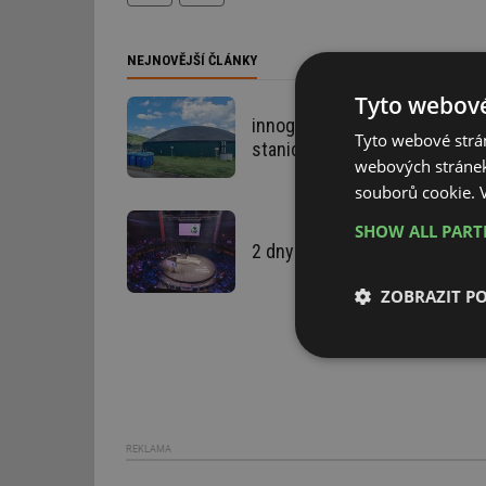
NEJNOVĚJŠÍ ČLÁNKY
Tyto webové
innogy koupila dvě bioplynové
Tyto webové strán
stanice, přestaví je na biomet
webových stránek
souborů cookie.
SHOW ALL PAR
2 dny Konference DesignBlok 
ZOBRAZIT P
Nezbytně nutn
soubory
REKLAMA