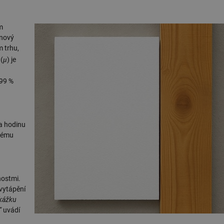
m
ěnový
m trhu,
μ
(
) je
 99 %
za hodinu
avému
nostmi.
 vytápění
ekážku
“
uvádí