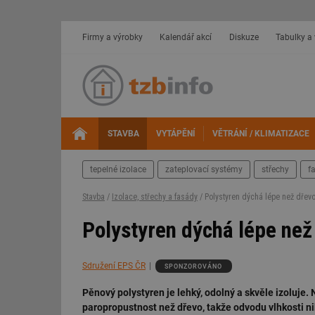
Firmy a výrobky
Kalendář akcí
Diskuze
Tabulky a
STAVBA
VYTÁPĚNÍ
VĚTRÁNÍ / KLIMATIZACE
tepelné izolace
zateplovací systémy
střechy
f
Stavba
/
Izolace, střechy a fasády
/ Polystyren dýchá lépe než dřev
Polystyren dýchá lépe než
Sdružení EPS ČR
SPONZOROVÁNO
Pěnový polystyren je lehký, odolný a skvěle izoluje. 
paropropustnost než dřevo, takže odvodu vlhkosti nik