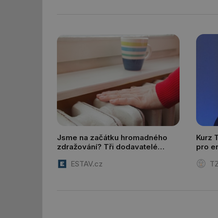
mv
id
id
_hjFirstSeen
id
_hjIncludedInSessi
Jsme na začátku hromadného
Kurz 
zdražování? Tři dodavatelé
pro e
zvýšili ceny
a zdr
id
ESTAV.cz
TZ
id
id
_hjIncludedInSessi