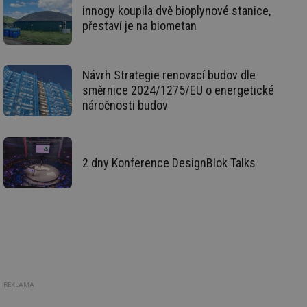
id
vetrani.tzb-
10 let
Te
innogy koupila dvě bioplynové stanice,
info.cz
co
přestaví je na biometan
po
vy
se
_hjIncludedInSessionSample
1 minuta
Te
Hotjar Ltd
Návrh Strategie renovací budov dle
59 sekund
co
elektro.tzb-
na
info.cz
směrnice 2024/1275/EU o energetické
ab
náročnosti budov
Ho
zd
ná
za
vz
de
2 dny Konference DesignBlok Talks
de
re
we
mv
2 měsíce 4
Te
Airtable
týdny
co
.tzb-info.cz
po
sl
už
int
vý
vl
po
REKLAMA
Air
us
už