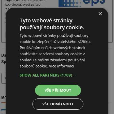
organizace založená s cílem
koordinovat vývoj aplikací
z pěnového polystyrenu (EPS),
×
podílet se na tvorbě norem,
kontrolovat kvalitu a bezpečnost
Tyto webové stránky
výrobků, poskytovat konzultace a podílet se na úsporách energie.
používají soubory cookie.
Tyto webové stránky používají soubory
Více o firmě
Chci další informace
Webové stránky
cookie ke zlepšení uživatelského zážitku.
Používáním našich webových stránek
souhlasíte se všemi soubory cookie v
Datum:
4.6.2025
souladu s našimi zásadami používání
Společnost:
Sdružení EPS ČR
souborů cookie.
Více informací
SHOW ALL PARTNERS
(1709) →
tisk
VŠE PŘIJMOUT
MOHLO BY VÁS ZAJÍMAT
VŠE ODMÍTNOUT
Navzdory loňskému poklesu spotřeby