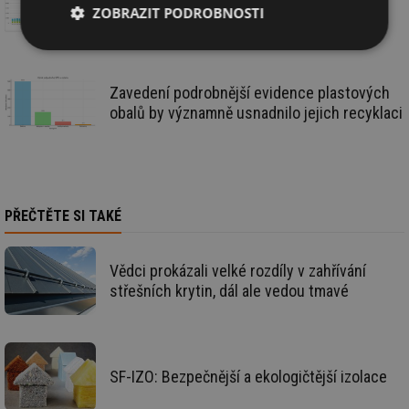
zůstává polystyren klíčovým materiálem
ZOBRAZIT PODROBNOSTI
budoucí výstavby
Nezbytně
Výkonové
Soubory
nutné
soubory
cílení
soubory
Zavedení podrobnější evidence plastových
obalů by významně usnadnilo jejich recyklaci
Funkční soubory
Nezařazené
soubory
PŘEČTĚTE SI TAKÉ
Vědci prokázali velké rozdíly v zahřívání
střešních krytin, dál ale vedou tmavé
Nezbytně nutné soubory
Výkonové soubory
Soubory cílení
Funkční soubory
Nezařazené soubory
SF-IZO: Bezpečnější a ekologičtější izolace
Nezbytně nutné soubory cookie umožňují základní
funkce webových stránek, jako je přihlášení