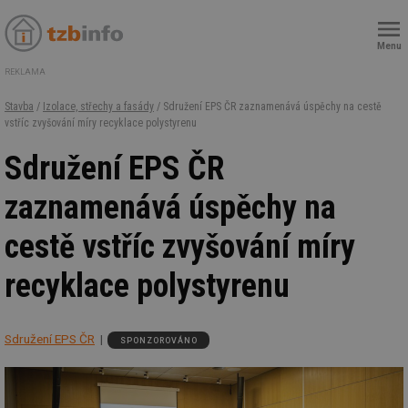
Menu
REKLAMA
Stavba
/
Izolace, střechy a fasády
/ Sdružení EPS ČR zaznamenává úspěchy na cestě
vstříc zvyšování míry recyklace polystyrenu
Sdružení EPS ČR
zaznamenává úspěchy na
cestě vstříc zvyšování míry
recyklace polystyrenu
Sdružení EPS ČR
SPONZOROVÁNO