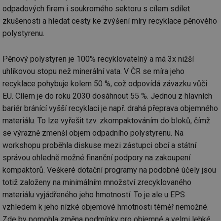
odpadových firem i soukromého sektoru s cílem sdílet
zkušenosti a hledat cesty ke zvýšení míry recyklace pěnového
polystyrenu.
Pěnový polystyren je 100% recyklovatelný a má 3x nižší
uhlíkovou stopu než minerální vata. V ČR se míra jeho
recyklace pohybuje kolem 50 %, což odpovídá závazku vůči
EU. Cílem je do roku 2030 dosáhnout 55 %. Jednou z hlavních
bariér bránící vyšší recyklaci je např. drahá přeprava objemného
materiálu. To lze vyřešit tzv. zkompaktováním do bloků, čímž
se výrazně zmenší objem odpadního polystyrenu. Na
workshopu proběhla diskuse mezi zástupci obcí a státní
správou ohledně možné finanční podpory na zakoupení
kompaktorů. Veškeré dotační programy na podobné účely jsou
totiž založeny na minimálním množství zrecyklovaného
materiálu vyjádřeného jeho hmotností. To je ale u EPS
vzhledem k jeho nízké objemové hmotnosti téměř nemožné.
Zde by pomohla změna podmínky pro objemné a velmi lehké