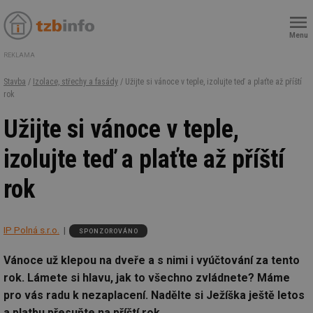
Menu
REKLAMA
Stavba
/
Izolace, střechy a fasády
/ Užijte si vánoce v teple, izolujte teď a plaťte až příští
rok
Užijte si vánoce v teple,
izolujte teď a plaťte až příští
rok
IP Polná s.r.o.
SPONZOROVÁNO
Vánoce už klepou na dveře a s nimi i vyúčtování za tento
rok. Lámete si hlavu, jak to všechno zvládnete? Máme
pro vás radu k nezaplacení. Nadělte si Ježíška ještě letos
a platbu přesuňte na příští rok.