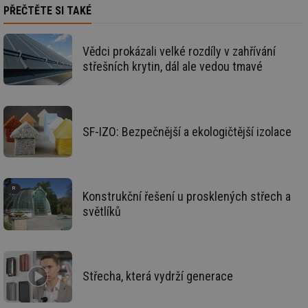
PŘEČTĚTE SI TAKÉ
Funkční soubory
Nezařazené
soubory
Vědci prokázali velké rozdíly v zahřívání
střešních krytin, dál ale vedou tmavé
SF-IZO: Bezpečnější a ekologičtější izolace
Nezbytně nutné soubory
Výkonové soubory
Soubory cílení
Funkční soubory
Nezařazené soubory
Konstrukční řešení u prosklených střech a
světlíků
Nezbytně nutné soubory cookie umožňují základní
funkce webových stránek, jako je přihlášení
uživatele a správa účtu. Webové stránky nelze bez
nezbytně nutných souborů cookie správně používat.
Provider
/
Název
Vyprší
Po
Střecha, která vydrží generace
Doména
g_state
.forum.tzb-
Zavřením
Sl
info.cz
prohlížeče
př