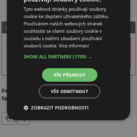
Tyto webové stránky používají soubory
cookie ke zlepšení uživatelského zážitku.
Používáním našich webových stránek
IP Polná s.r.o.
souhlasíte se všemi soubory cookie v
souladu s našimi zásadami používání
Výhradní tuzemský dodavatel systému foukané
souborů cookie.
Více informací
kamenné vlny MAGMARELAX.
SHOW ALL PARTNERS
(1709) →
Více
Chci další
Webové
o firmě
informace
stránky
VŠE PŘIJMOUT
Datum:
8.12.2012
VŠE ODMÍTNOUT
Společnost:
IP Polná s.r.o.
ZOBRAZIT PODROBNOSTI
tisk
Nezbytně
Výkonové
Soubory
nutné
soubory
cílení
soubory