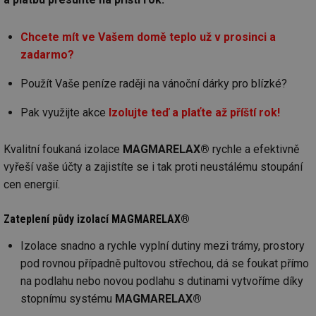
Chcete mít ve Vašem domě teplo už v prosinci a
zadarmo?
Použít Vaše peníze raději na vánoční dárky pro blízké?
Pak využijte akce
Izolujte teď a plaťte až příští rok!
Kvalitní foukaná izolace
MAGMARELAX®
rychle a efektivně
vyřeší vaše účty a zajistíte se i tak proti neustálému stoupání
cen energií.
Zateplení půdy izolací MAGMARELAX®
Izolace snadno a rychle vyplní dutiny mezi trámy, prostory
pod rovnou případně pultovou střechou, dá se foukat přímo
na podlahu nebo novou podlahu s dutinami vytvoříme díky
stopnímu systému
MAGMARELAX®