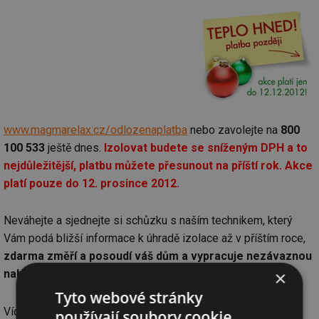
www.magmarelax.cz/odlozenaplatba
nebo zavolejte na
800
100 533
ještě dnes.
Izolovat budete se sníženým DPH a to
nejdůležitější, platbu můžete přesunout na příští rok. Akce
platí pouze do 12. prosince 2012.
Neváhejte a sjednejte si schůzku s naším technikem, který
Vám podá bližší informace k úhradě izolace až v příštím roce,
zdarma změří a posoudí váš dům a vypracuje nezávaznou
×
nabídku
.
Tyto webové stránky
Více na
www.magmarelax.cz
používají soubory cookie.