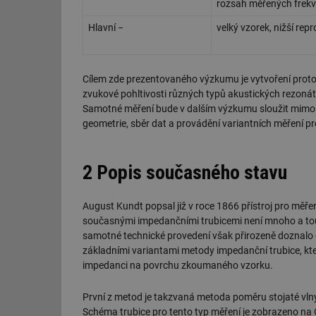
rozsah měřených frekv
Hlavní −
velký vzorek, nižší re
Cílem zde prezentovaného výzkumu je vytvoření protot
zvukové pohltivosti různých typů akustických rezonát
Samotné měření bude v dalším výzkumu sloužit mimo 
geometrie, sběr dat a provádění variantních měření pr
2 Popis současného stavu
August Kundt popsal již v roce 1866 přístroj pro měřen
současnými impedančními trubicemi není mnoho a tou h
samotné technické provedení však přirozeně doznalo
základními variantami metody impedanční trubice, kter
impedanci na povrchu zkoumaného vzorku.
První z metod je takzvaná metoda poměru stojaté vln
Schéma trubice pro tento typ měření je zobrazeno na 