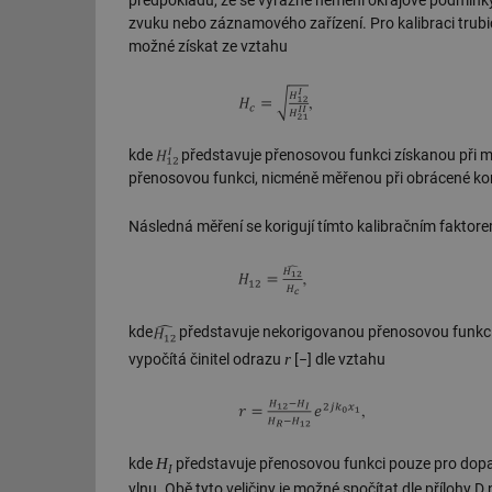
zvuku nebo záznamového zařízení. Pro kalibraci trubic
id
možné získat ze vztahu
_hjIncludedInSessi
id
kde
představuje přenosovou funkci získanou při m
přenosovou funkci, nicméně měřenou při obrácené ko
id
Následná měření se korigují tímto kalibračním faktor
id
_hjIncludedInSessi
kde
představuje nekorigovanou přenosovou funkc
_dc_gtm_UA-590170
r
vypočítá činitel odrazu
[−] dle vztahu
id
H
kde
představuje přenosovou funkci pouze pro dopa
I
vlnu. Obě tyto veličiny je možné spočítat dle příloh