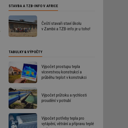
STAVBA A TZB-INFO V AFRICE
Čeští stavaři staví školu
v Zambii a TZB-info je u toho!
TABULKY & VÝPOČTY
Výpočet prostupu tepla
vícevrstvou konstrukcí a
průběhu teplot v konstrukci
Výpočet průtoku a rychlosti
proudění v potrubí
Výpočet potřeby tepla pro
vytápění, větrání a přípravu teplé