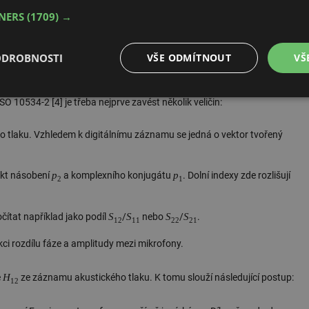
převodnících. Následující kapitoly se zabývají právě touto metodou a
TNERS
(1709) →
ODROBNOSTI
VŠE ODMÍTNOUT
VŠ
é
Výkonové
Soubory cílení
Funkční soubory
O 10534-2 [4] je třeba nejprve zavést několik veličin:
soubory
 tlaku. Vzhledem k digitálnímu záznamu se jedná o vektor tvořený
p
p
ukt násobení
a komplexního konjugátu
. Dolní indexy zde rozlišují
2
1
é soubory
Výkonové soubory
Soubory cílení
Funkční soubory
Neza
S
S
S
S
čítat například jako podíl
/
nebo
/
.
12
11
22
21
ry cookie umožňují základní funkce webových stránek, jako je přihlášení uživatele a
ekci rozdílu fáze a amplitudy mezi mikrofony.
zbytně nutných souborů cookie správně používat.
Provider
/
Vyprší
Popis
Doména
H
e
ze záznamu akustického tlaku. K tomu slouží následující postup:
12
.forum.tzb-
Zavřením
Slouží k přihlášení pomocí Google
info.cz
prohlížeče