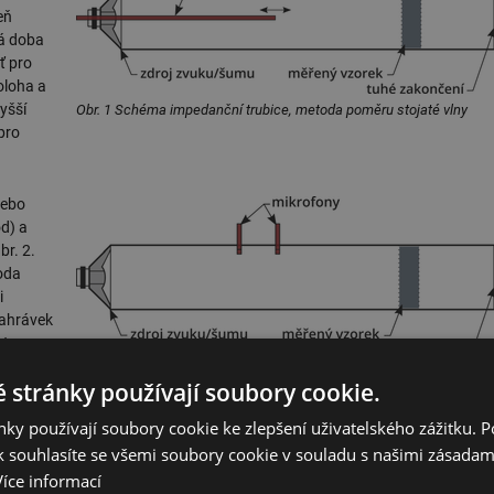
eň
ná doba
ť pro
oloha a
yšší
Obr. 1 Schéma impedanční trubice, metoda poměru stojaté vlny
pro
nebo
d) a
r. 2.
oda
i
nahrávek
at
ltivosti.
Obr. 2 Schéma impedanční trubice, metoda přenosové funkce
 stránky používají soubory cookie.
a
ož
ky používají soubory cookie ke zlepšení uživatelského zážitku. 
e. Díky současnému stavu technologií, zpracování digitálního signálu a
 souhlasíte se všemi soubory cookie v souladu s našimi zásadam
ransformace je možné vyhodnocení provádět ve frekvenční doméně téměř
Více informací
ýsledků je pak závislá především na hardwarové straně: na zpracování