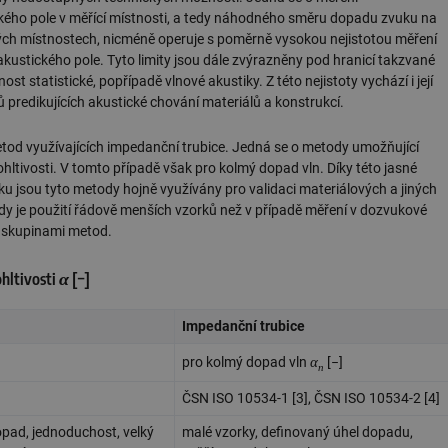
ckého pole v měřící místnosti, a tedy náhodného směru dopadu zvuku na
žných místnostech, nicméně operuje s poměrně vysokou nejistotou měření
akustického pole. Tyto limity jsou dále zvýrazněny pod hranicí takzvané
t statistické, popřípadě vlnové akustiky. Z této nejistoty vychází i její
 predikujících akustické chování materiálů a konstrukcí.
tod využívajících impedanční trubice. Jedná se o metody umožňující
pohltivosti. V tomto případě však pro kolmý dopad vln. Díky této jasné
u jsou tyto metody hojně využívány pro validaci materiálových a jiných
ody je použití řádově menších vzorků než v případě měření v dozvukové
a skupinami metod.
ohltivosti
α
[−]
Impedanční trubice
α
pro kolmý dopad vln
[−]
n
ČSN ISO 10534-1 [3], ČSN ISO 10534-2 [4]
pad, jednoduchost, velký
malé vzorky, definovaný úhel dopadu,