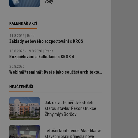
vody
KALENDÁŘ AKCÍ
11.8.2026
Brno
Základy webového rozpočtování s KROS
18.8.2026 - 19.8.2026
Praha
Rozpočtování a kalkulace s KROS 4
26.8.2026
Webinář/seminář: Dveře jako součást architektonického detailu, technické řešení bez chyb
NEJČTENĚJŠÍ
Jak oživit téměř dvě století
starou stavbu: Rekonstrukce
Žitný mlýn Boršov
Letošní konference Akustika ve
stavební praxi přinesla nové