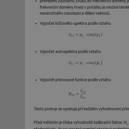
převedení záznamu zvuku do frekvenční domény po
g_csrf_token
frekvenční domény hned v počátku je možné téměř
nenáročného násobení a dělení vektorů.
id
Výpočet křížového spektra podle vztahu
_hjAbsoluteSession
id
Výpočet autospektra podle vztahu
_hjIncludedInSessi
mv
Výpočet přenosové funkce podle vztahu
id
Tento postup se opakuje při každém vyhodnocení pře
id
H
Před měřením je třeba vyhodnotit kalibrační faktor
_hjFirstSeen
c
předpokladu, že se výrazně nemění okrajové podmínky (