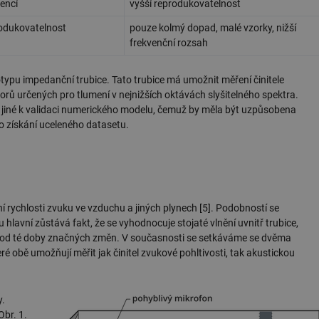
encí
vyšší reprodukovatelnost
produkovatelnost
pouze kolmý dopad, malé vzorky, nižší
frekvenční rozsah
ypu impedanční trubice. Tato trubice má umožnit měření činitele
orů určených pro tlumení v nejnižších oktávách slyšitelného spektra.
jiné k validaci numerického modelu, čemuž by měla být uzpůsobena
o získání uceleného datasetu.
í rychlosti zvuku ve vzduchu a jiných plynech [5]. Podobností se
lavní zůstává fakt, že se vyhodnocuje stojaté vlnění uvnitř trubice,
 od té doby značných změn. V současnosti se setkáváme se dvěma
é obě umožňují měřit jak činitel zvukové pohltivosti, tak akustickou
y.
Obr. 1.