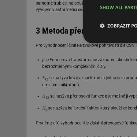
samotné trubice, na použitých mikrofonech a AD a DA 
SHOW ALL PAR
vývojem vlastní měřící sestavy.
ZOBRAZIT P
3 Metoda přenosové funkce
Nezbytně nutn
Pro vyhodnocení činitele zvukové pohltivosti dle ČSN IS
soubory
p
je Fourierova transformace záznamu akustického
bezrozměrnými komplexními čísly.
S
se nazývá křížové spektrum a jedná se o prod
12
umístění mikrofonů.
Nezbytně nutn
H
se nazývá přenosová funkce a je možné ji vypo
12
Nezbytně nutné soubo
H
se nazývá kalibrační faktor, který slouží ke kor
stránky nelze bez ne
c
Název
Prvním z cílů vyhodnocení je získání přenosové funkc
g_state