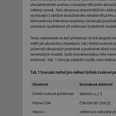
charakteristické snahou o dosažení difuzního akusti
měřený vzorek. Tato situace je obecně bližší té v bě
vycházející z obtížně dosažitelného ideálně difuzního 
Schroederovy frekvence empiricky vymezující použitelnos
omezená využitelnost při ověřování fyzikálních modelů
Tento nedostatek se daří překlenout druhé skupině me
měřit jak akustickou impedanci, tak i činitel zvukové 
určenosti okrajových podmínek a podmínek šíření zvuk
teoretických modelů. Další charakteristikou této met
místnosti. Tab. 1 shrnuje základní rozdíly mezi oběm
Tab. 1 Srovnání metod pro měření činitele zvukové p
Vlastnost
Dozvuková místnost
α
Činitel zvukové pohltivosti
Sabinův
[−]
S
Platná ČSN
ČSN EN ISO 354 [2]
Hlavní +
měření pro náhodný do