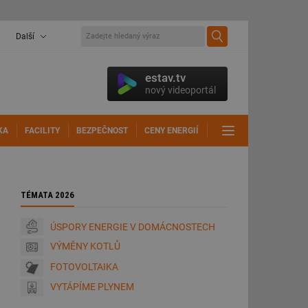
Další
estav.tv
nový videoportál
KA
FACILITY
BEZPEČNOST
CENY ENERGIÍ
DALŠÍ
TÉMATA 2026
ÚSPORY ENERGIE V DOMÁCNOSTECH
VÝMĚNY KOTLŮ
FOTOVOLTAIKA
VYTÁPÍME PLYNEM