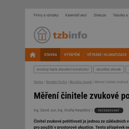
Firmy a výrobky
Kalendář akcí
Diskuze
Tabulky a
STAVBA
VYTÁPĚNÍ
VĚTRÁNÍ / KLIMATIZACE
prostup tepla stavební konstrukcí
akustika staveb
Stavba
/
Stavební fyzika
/
Akustika staveb
/ Měření činitele zvukové 
Měření činitele zvukové po
Ing. David Jun, Ing. Ondřej Nespěšný
RECENZOVANÝ
Činitel zvukové pohltivosti je jednou ze základních 
pro použití v prostorové akustice. Tento příspěvek n