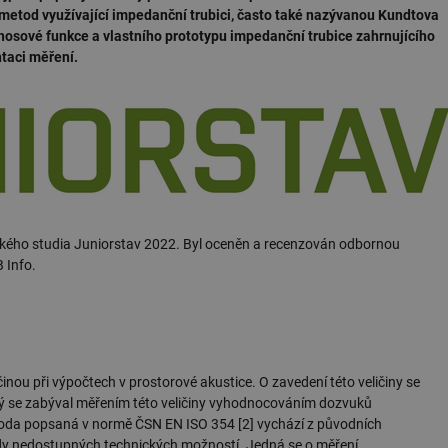
 metod využívající impedanční trubici, často také nazývanou Kundtova
osové funkce a vlastního prototypu impedanční trubice zahrnujícího
taci měření.
ského studia Juniorstav 2022. Byl oceněn a recenzován odbornou
 Info.
ličinou při výpočtech v prostorové akustice. O zavedení této veličiny se
 který se zabýval měřením této veličiny vyhodnocováním dozvuků
oda popsaná v normě ČSN EN ISO 354 [2] vychází z původních
dy nedostupných technických možností. Jedná se o měření