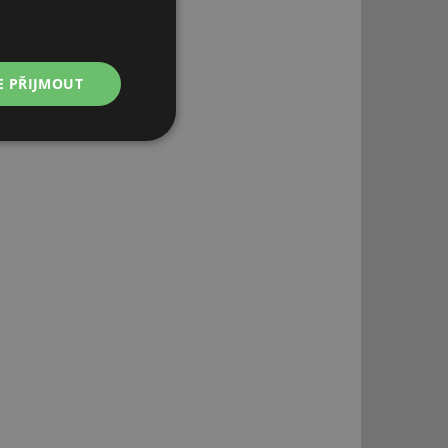
E PŘIJMOUT
Nezařazené
soubory
řazené soubory
 správa účtu. Webové