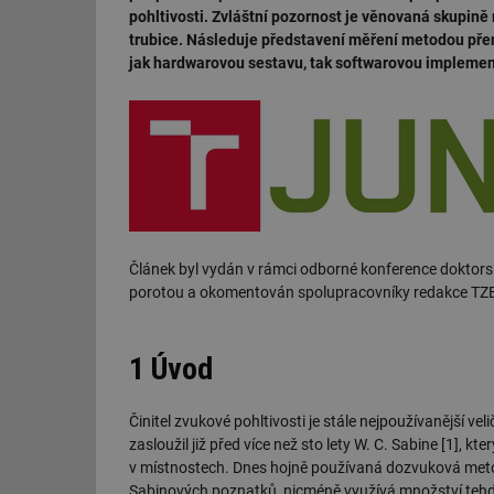
pohltivosti. Zvláštní pozornost je věnovaná skupině
trubice. Následuje představení měření metodou přen
jak hardwarovou sestavu, tak softwarovou implemen
Článek byl vydán v rámci odborné konference doktor
porotou a okomentován spolupracovníky redakce TZB
1 Úvod
Činitel zvukové pohltivosti je stále nejpoužívanější ve
zasloužil již před více než sto lety W. C. Sabine [1],
v místnostech. Dnes hojně používaná dozvuková met
Sabinových poznatků, nicméně využívá množství teh