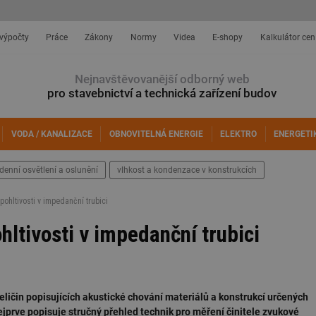
 výpočty
Práce
Zákony
Normy
Videa
E-shopy
Kalkulátor cen
Nejnavštěvovanější odborný web
pro stavebnictví a technická zařízení budov
VODA / KANALIZACE
OBNOVITELNÁ ENERGIE
ELEKTRO
ENERGETI
denní osvětlení a oslunění
vlhkost a kondenzace v konstrukcích
pohltivosti v impedanční trubici
hltivosti v impedanční trubici
veličin popisujících akustické chování materiálů a konstrukcí určených
ejprve popisuje stručný přehled technik pro měření činitele zvukové