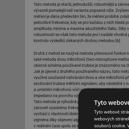
Tato metoda je starší, jednodušší, robustnější a zárov
výrazně pomalejší než varianta popsaná níže. Zvýše
měření je dána především tím, že měření probíhá zvláš
jednotlivé frekvence, kdy se pro každou z nich hledá p
amplituda minima a maxima akustického tlaku. Díky v
robustnosti se však tato metoda jeví i nadále vhodná 
kontrolu výsledků získaných druhou metodou [6].
Druhá z metod se nazývá metoda přenosové funkce 
také metoda dvou mikrofonů (two-microphone metho
obecné schéma používané trubice je znázorněno na Ob
Jak je zjevné z druhého používaného názvu, tato met
využívá současné nahrávání dvou a více mikrofonů př
excitování trubice měřícím signálem, aby následně z 
a umístění mikrofonů vůči vzorku bylo možné vypočít
impedanci na povrchu vzorku nebo činitel zvukové poh
Tyto webové
Tato metoda je výhodná především díky své rychlosti 
zároveň vysokému frekvenčnímu rozlišení výsledků, c
Tyto webové strán
vychází z vlastností diskrétní Fourierovy transformac
webových stránek
zejména díky objevení algoritmu rychlé Fourierovy t
souborů cookie.
v reálném čase spolu se samotným měřením. Kvalita v