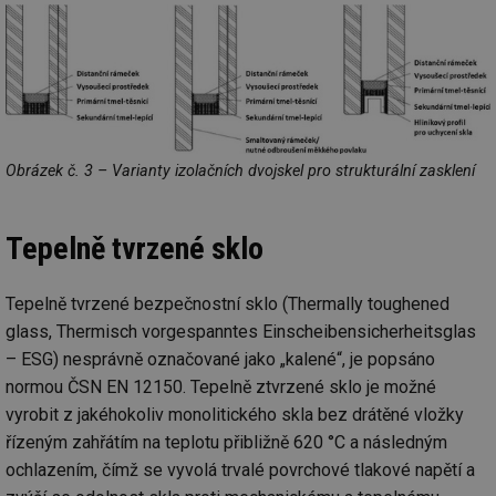
_hjAbsoluteSessionInProgress
29 minut
So
Hotjar Ltd
59 sekund
na
.tzb-info.cz
ab
sl
ce
pr
poč
Ne
žá
id
Obrázek č. 3 – Varianty izolačních dvojskel pro strukturální zasklení
in
id
vetrani.tzb-
10 let
Te
info.cz
co
Tepelně tvrzené sklo
po
vy
se
Tepelně tvrzené bezpečnostní sklo (Thermally toughened
_hjIncludedInSessionSample
1 minuta
Te
Hotjar Ltd
59 sekund
co
elektro.tzb-
glass, Thermisch vorgespanntes Einscheibensicherheitsglas
na
info.cz
ab
– ESG) nesprávně označované jako „kalené“, je popsáno
Ho
zd
normou ČSN EN 12150. Tepelně ztvrzené sklo je možné
ná
vyrobit z jakéhokoliv monolitického skla bez drátěné vložky
za
vz
řízeným zahřátím na teplotu přibližně 620 °C a následným
de
de
ochlazením, čímž se vyvolá trvalé povrchové tlakové napětí a
re
we