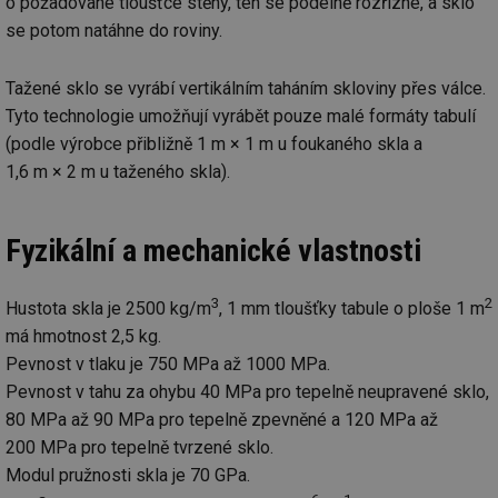
o požadované tloušťce stěny, ten se podélně rozřízne, a sklo
se potom natáhne do roviny.
Tažené sklo se vyrábí vertikálním taháním skloviny přes válce.
Tyto technologie umožňují vyrábět pouze malé formáty tabulí
(podle výrobce přibližně 1 m × 1 m u foukaného skla a
1,6 m × 2 m u taženého skla).
Fyzikální a mechanické vlastnosti
3
2
Hustota skla je 2500 kg/m
, 1 mm tloušťky tabule o ploše 1 m
má hmotnost 2,5 kg.
Pevnost v tlaku je 750 MPa až 1000 MPa.
Pevnost v tahu za ohybu 40 MPa pro tepelně neupravené sklo,
80 MPa až 90 MPa pro tepelně zpevněné a 120 MPa až
200 MPa pro tepelně tvrzené sklo.
Modul pružnosti skla je 70 GPa.