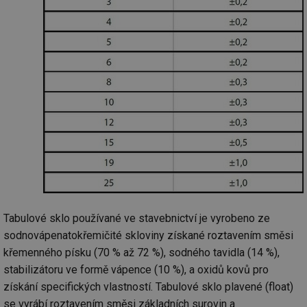
Tabulové sklo používané ve stavebnictví je vyrobeno ze
sodnovápenatokřemičité skloviny získané roztavením směsi
křemenného písku (70 % až 72 %), sodného tavidla (14 %),
stabilizátoru ve formě vápence (10 %), a oxidů kovů pro
získání specifických vlastností. Tabulové sklo plavené (float)
se vyrábí roztavením směsi základních surovin a