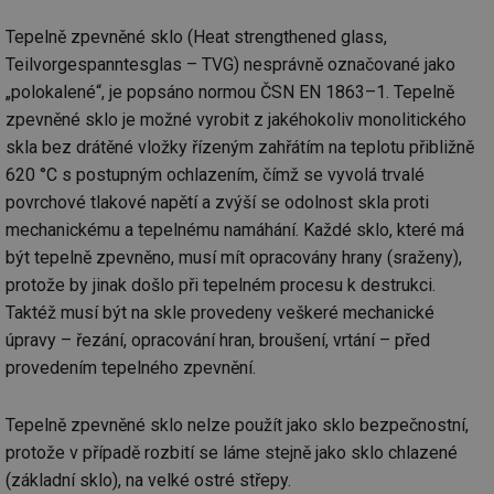
po
vy
Tepelně zpevněné sklo (Heat strengthened glass,
se
Teilvorgespanntesglas – TVG) nesprávně označované jako
id
kalkulator.tzb-
1 rok
Te
info.cz
co
„polokalené“, je popsáno normou ČSN EN 1863–1. Tepelně
po
vy
zpevněné sklo je možné vyrobit z jakéhokoliv monolitického
se
skla bez drátěné vložky řízeným zahřátím na teplotu přibližně
id
oze.tzb-info.cz
10 let
Te
620 °C s postupným ochlazením, čímž se vyvolá trvalé
co
po
povrchové tlakové napětí a zvýší se odolnost skla proti
vy
se
mechanickému a tepelnému namáhání. Každé sklo, které má
být tepelně zpevněno, musí mít opracovány hrany (sraženy),
_hjIncludedInSessionSample
1 minuta
Te
Hotjar Ltd
59 sekund
co
oze.tzb-info.cz
protože by jinak došlo při tepelném procesu k destrukci.
na
ab
Taktéž musí být na skle provedeny veškeré mechanické
Ho
zd
úpravy – řezání, opracování hran, broušení, vrtání – před
ná
za
provedením tepelného zpevnění.
vz
de
de
Tepelně zpevněné sklo nelze použít jako sklo bezpečnostní,
re
we
protože v případě rozbití se láme stejně jako sklo chlazené
_dc_gtm_UA-5901706-1
.tzb-info.cz
58 sekund
Te
(základní sklo), na velké ostré střepy.
co