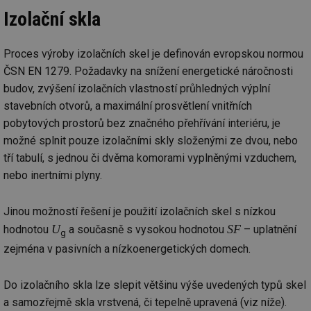
Izolační skla
Proces výroby izolačních skel je definován evropskou normou
ČSN EN 1279. Požadavky na snížení energetické náročnosti
budov, zvýšení izolačních vlastností průhledných výplní
stavebních otvorů, a maximální prosvětlení vnitřních
pobytových prostorů bez značného přehřívání interiéru, je
možné splnit pouze izolačními skly složenými ze dvou, nebo
tří tabulí, s jednou či dvěma komorami vyplněnými vzduchem,
nebo inertními plyny.
Jinou možností řešení je použití izolačních skel s nízkou
U
SF
hodnotou
a současně s vysokou hodnotou
– uplatnění
g
zejména v pasivních a nízkoenergetických domech.
Do izolačního skla lze slepit většinu výše uvedených typů skel
a samozřejmě skla vrstvená, či tepelně upravená (viz níže).