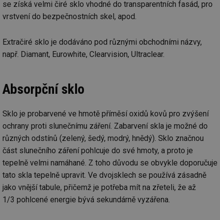
se získá velmi čiré sklo vhodné do transparentních fasád, pro
vrstvení do bezpečnostních skel, apod.
Extračiré sklo je dodáváno pod různými obchodními názvy,
např. Diamant, Eurowhite, Clearvision, Ultraclear.
Absorpční sklo
Sklo je probarvené ve hmotě příměsí oxidů kovů pro zvýšení
ochrany proti slunečnímu záření. Zabarvení skla je možné do
různých odstínů (zelený, šedý, modrý, hnědý). Sklo značnou
část slunečního záření pohlcuje do své hmoty, a proto je
tepelně velmi namáhané. Z toho důvodu se obvykle doporučuje
tato skla tepelně upravit. Ve dvojsklech se používá zásadně
jako vnější tabule, přičemž je potřeba mít na zřeteli, že až
1/3 pohlcené energie bývá sekundárně vyzářena.