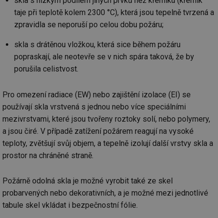
skla s nízkým podílem jiných prvků než křemíku (křemík
za
vz
taje při teplotě kolem 2300 °C), která jsou tepelně tvrzená a
de
zpravidla se neporuší po celou dobu požáru;
de
re
we
skla s drátěnou vložkou, která sice během požáru
_hjIncludedInSessionSample
1 minuta
Te
Hotjar Ltd
popraskají, ale neotevře se v nich spára taková, že by
59 sekund
co
vytapeni.tzb-
na
info.cz
porušila celistvost.
ab
Ho
zd
ná
Pro omezení radiace (EW) nebo zajištění izolace (EI) se
za
používají skla vrstvená s jednou nebo více speciálními
vz
de
mezivrstvami, které jsou tvořeny roztoky solí, nebo polymery,
de
re
a jsou čiré. V případě zatížení požárem reagují na vysoké
we
teploty, zvětšují svůj objem, a tepelně izolují další vrstvy skla a
CookieScriptConsent
1 rok
Te
CookieScript
prostor na chráněné straně.
co
.tzb-info.cz
sl
Sc
za
Požárně odolná skla je možné vyrobit také ze skel
př
so
probarvených nebo dekorativních, a je možné mezi jednotlivé
so
ná
tabule skel vkládat i bezpečnostní fólie.
nu
ba