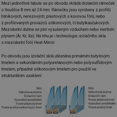
Mezi jednotlivé tabule se po obvodu vkládá distanční rámeček
o tloušťce 8 mm až 24 mm. Rámečky jsou vyrobeny z profilů
hliníkových, nerezových, plastových s kovovou fólií, nebo
z profilovaných provazců silikonových, či butylkaučukových.
Meziskelní dutina se plní vysušeným vzduchem nebo inertním
plynem (Ar, Kr, Xe). Na trhu je i technologie izolačního skla
s meziskelní fólií Heat Mirror.
Po obvodu jsou izolační skla utěsněna primárním butylovým
tmelem a sekundárním polyuretanovým nebo polysulfidovým
tmelem, případně silikonovým tmelem pro použití ve
strukturálním zasklení.