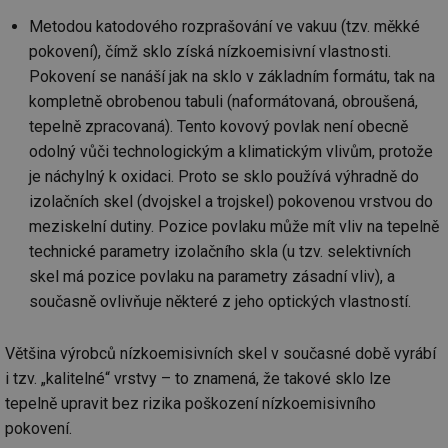
Metodou katodového rozprašování ve vakuu (tzv. měkké
pokovení), čímž sklo získá nízkoemisivní vlastnosti.
Pokovení se nanáší jak na sklo v základním formátu, tak na
kompletně obrobenou tabuli (naformátovaná, obroušená,
tepelně zpracovaná). Tento kovový povlak není obecně
odolný vůči technologickým a klimatickým vlivům, protože
je náchylný k oxidaci. Proto se sklo používá výhradně do
izolačních skel (dvojskel a trojskel) pokovenou vrstvou do
meziskelní dutiny. Pozice povlaku může mít vliv na tepelně
technické parametry izolačního skla (u tzv. selektivních
skel má pozice povlaku na parametry zásadní vliv), a
současně ovlivňuje některé z jeho optických vlastností.
Většina výrobců nízkoemisivních skel v současné době vyrábí
i tzv. „kalitelné“ vrstvy – to znamená, že takové sklo lze
tepelně upravit bez rizika poškození nízkoemisivního
pokovení.