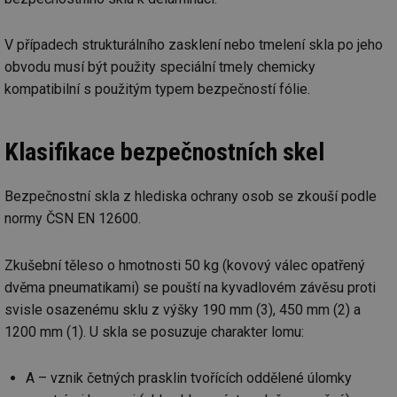
we
__cf_bm
29 minut
Te
Cloudflare Inc.
V případech strukturálního zasklení nebo tmelení skla po jeho
59 sekund
co
.vimeo.com
po
obvodu musí být použity speciální tmely chemicky
ro
li
kompatibilní s použitým typem bezpečností fólie.
To
př
by
po
Klasifikace bezpečnostních skel
zp
po
we
st
Bezpečnostní skla z hlediska ochrany osob se zkouší podle
sid
forum.tzb-
1 rok
To
normy ČSN EN 12600.
info.cz
bě
so
al
na
Zkušební těleso o hmotnosti 50 kg (kovový válec opatřený
so
dvěma pneumatikami) se pouští na kyvadlovém závěsu proti
re
pr
svisle osazenému sklu z výšky 190 mm (3), 450 mm (2) a
po
sp
1200 mm (1). U skla se posuzuje charakter lomu:
rel
_hjIncludedInSessionSample
1 minuta
Te
Hotjar Ltd
59 sekund
co
energetika.tzb-
A – vznik četných prasklin tvořících oddělené úlomky
na
info.cz