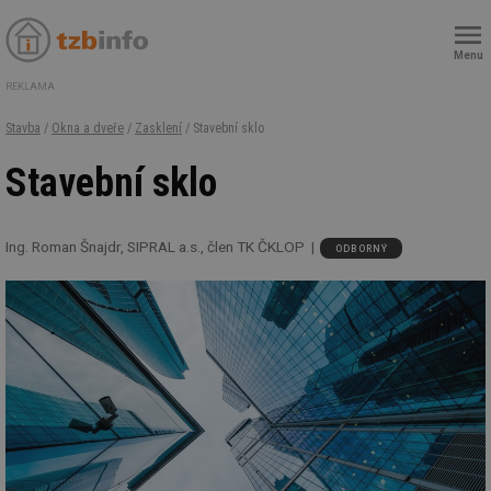
Menu
REKLAMA
Stavba
/
Okna a dveře
/
Zasklení
/ Stavební sklo
Stavební sklo
Ing. Roman Šnajdr, SIPRAL a.s., člen TK ČKLOP
ODBORNÝ