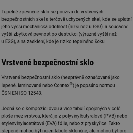
př
w
po
Tepelně zpevněné sklo se používá do vrstvených
Sp
bezpečnostních skel a terčově uchycených skel, kde se uplatní
Go
da
jeho vyšší mechanická odolnost (nižší než u ESG), a současně
kó
Po
vyšší zbytková pevnost po destrukci (výrazně vyšší než
lz
za
u ESG), a na zasklení, kde je riziko tepelného šoku.
nu
be
sk
fu
Vrstvené bezpečnostní sklo
sp
ná
je
kte
Vrstvené bezpečnostní sklo (nesprávně označované jako
id
př
®
lepené, laminované nebo Connex
) je popsáno normou
úč
An
ČSN EN ISO 12543.
id
energetika.tzb-
10 let
Te
info.cz
co
po
Jedná se o kompozici dvou a více tabulí spojených v celé
vy
se
ploše mezivrstvou, která je z polyvinylbutyralové (PVB) nebo
etylenvinylacetátové (EVA) fólie, nebo z pryskyřice. Takto
_hjIncludedInSessionSample
1 minuta
Te
Hotjar Ltd
59 sekund
co
kalkulator.tzb-
slepené mohou být nejen tabule skleněné, ale mohou být pro
na
info.cz