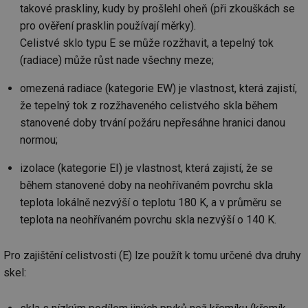
co
takové praskliny, kudy by prošlehl oheň (při zkouškách se
po
vy
pro ověření prasklin používají měrky).
se
Celistvé sklo typu E se může rozžhavit, a tepelný tok
_hjIncludedInSessionSample
1 minuta
Te
Hotjar Ltd
(radiace) může růst nade všechny meze;
59 sekund
co
www.tzb-
na
info.cz
ab
omezená radiace (kategorie EW) je vlastnost, která zajistí,
Ho
zd
že tepelný tok z rozžhaveného celistvého skla během
ná
za
stanovené doby trvání požáru nepřesáhne hranici danou
vz
de
normou;
de
re
izolace (kategorie EI) je vlastnost, která zajistí, že se
we
během stanovené doby na neohřívaném povrchu skla
id
mojefirma.tzb-
1 rok
Te
info.cz
co
teplota lokálně nezvýší o teplotu 180 K, a v průměru se
po
vy
teplota na neohřívaném povrchu skla nezvýší o 140 K.
se
_hjIncludedInSessionSample
2 minuty
Te
Hotjar Ltd
Pro zajištění celistvosti (E) lze použít k tomu určené dva druhy
co
forum.tzb-
na
info.cz
skel:
ab
Ho
zd
ná