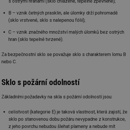
s ostrými hranami (sklo chlazené, tepelně zpevněné);
ab
Ho
zd
B – vznik četných prasklin, ale úlomky drží pohromadě
ná
za
(sklo vrstvené, sklo s nalepenou fólií);
vz
de
de
C – vznik značného množství malých úlomků bez ostrých
re
we
hran (sklo tepelně tvrzené).
_hjIncludedInSessionSample
1 minuta
Te
Hotjar Ltd
59 sekund
co
stavba.tzb-
na
Za bezpečnostní sklo se považuje sklo s charakterem lomu B
info.cz
ab
nebo C.
Ho
zd
ná
za
vz
Sklo s požární odolností
de
de
re
we
Základními požadavky na skla s požární odolností jsou:
id
www.tzb-
10 let
Te
info.cz
co
po
celistvost (kategorie E) je taková vlastnost, která zajistí, že
vy
sklo po stanovenou dobu požáru nevypadne z konstrukce,
se
z jeho povrchu nebudou šlehat plameny a nebude mít
id
m.tzb-info.cz
10 let
Te