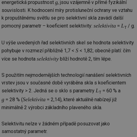
g
energetická propustnost
, jsou vzájemně v přímé fyzikální
souvislosti. K hodnocení míry protisluneční ochrany ve vztahu
k propuštěnému světlu se pro selektivní skla zavádí další
selektivita
L
pomocný parametr – koeficient selektivity:
=
/ g.
T
U výše uvedených řad selektivních skel se hodnota selektivity
S
pohybuje v rozmezí přibližně 1,7 <
< 1,82; obecně platí: čím
selektivity
více se hodnota
blíží hodnotě 2, tím lépe.
S použitím nejmodernějších technologií nanášení selektivních
vrstev jsou v současné době vyráběna skla s koeficientem
L
selektivity > 2. Jedná se o sklo s parametry
= 60 % a
T
g
Selektivita
= 28 % (
= 2,14), které aktuálně nabízejí již
minimálně 2 výrobci základního plaveného skla.
Selektivitu nelze v žádném případě posuzovat jako
samostatný parametr.