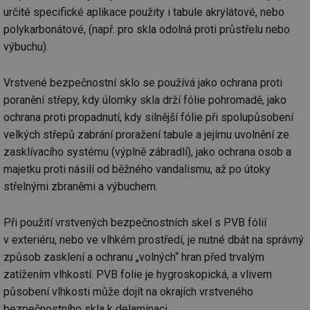
ab
určité specifické aplikace použity i tabule akrylátové, nebo
Ho
zd
polykarbonátové, (např. pro skla odolná proti průstřelu nebo
ná
výbuchu).
za
vz
de
de
Vrstvené bezpečnostní sklo se používá jako ochrana proti
re
we
poranění střepy, kdy úlomky skla drží fólie pohromadě, jako
_hjIncludedInSessionSample
1 minuta
Te
Hotjar Ltd
ochrana proti propadnutí, kdy silnější fólie při spolupůsobení
59 sekund
co
voda.tzb-
velkých střepů zabrání proražení tabule a jejímu uvolnění ze
na
info.cz
ab
zasklívacího systému (výplně zábradlí), jako ochrana osob a
Ho
zd
majetku proti násilí od běžného vandalismu, až po útoky
ná
za
střelnými zbraněmi a výbuchem.
vz
de
de
re
Při použití vrstvených bezpečnostních skel s PVB fólií
we
v exteriéru, nebo ve vlhkém prostředí, je nutné dbát na správný
__gfp_64b
1 rok
Je
Gemius
způsob zasklení a ochranu „volných“ hran před trvalým
so
.tzb-info.cz
kt
zatížením vlhkostí. PVB folie je hygroskopická, a vlivem
spr
da
působení vlhkosti může dojít na okrajích vrstveného
co
bezpečnostního skla k delaminaci.
ná