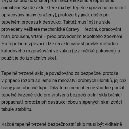
zvýší se odolnost skla proti mechanickému a tepelnému
namáhání. Každé sklo, které má být tepelně upraveno musí mít
mv
2 měsíce 4
Te
Airtable
týdny
co
.tzb-info.cz
opracovány hrany (sraženy), protože by jinak došlo při
po
sl
tepelném procesu k destrukci. Taktéž musí být na skle
už
int
provedeny veškeré mechanické úpravy – řezání, opracování
vý
vl
hran, broušení, vrtání – před provedením tepelného zpevnění.
po
Po tepelném zpevnění lze na sklo nanést povlak metodou
Air
us
katodového rozprašování ve vakuu (tzv. měkké pokovení), a
už
pr
použít je do izolačních skel.
int
tě
id
vytapeni.tzb-
10 let
Te
Tepelně tvrzené sklo je považováno za bezpečné, protože
info.cz
co
v případě rozbití se láme na množství drobných úlomků, jejichž
po
vy
hrany jsou obecně tupé. Díky tomu není obecně vhodné použít
se
tepelně tvrzené sklo pro vrstvená bezpečnostní skla bránící
id
stavba.tzb-
10 let
Te
info.cz
co
propadnutí, protože při destrukci obou slepených skel ztrácí
po
tabule stabilitu.
vy
se
_hjFirstSeen
29 minut
So
Hotjar Ltd
Každé tepelně tvrzené bezpečnostní sklo musí být viditelně
59 sekund
na
.tzb-info.cz