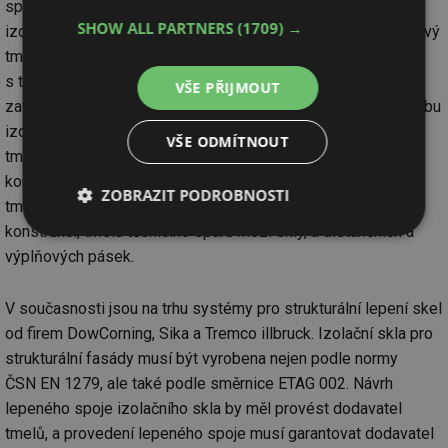
spáru mezi skly. Z těchto důvodů nemůže být pro slepení
SHOW ALL PARTNERS
(1709) →
izolačního skla použit běžný polyuretanový nebo polysulfidový
tmel, protože není odolný vůči UV záření, není kompatibilní
s těsnícími silikonovými tmely, a není schopen přenést
VŠE PŘIJMOUT
zatížení působící na vnější tabuli. Proto se používají pro výrobu
izolačních skel pro strukturální zasklení výhradně silikonové
VŠE ODMÍTNOUT
tmely. Při návrhu strukturální konstrukce je nutné dodržet
kompatibilitu všech komponentů použitých při kompletaci –
ZOBRAZIT PODROBNOSTI
tmelu pro izolační sklo, tmelu pro přilepení skla na nosnou
konstrukci, tmelu těsnícího spáru mezi skly, a distančních a
Nezbytně
Výkonové
Soubory
nutné
soubory
cílení
výplňových pásek.
soubory
V současnosti jsou na trhu systémy pro strukturální lepení skel
od firem DowCorning, Sika a Tremco illbruck. Izolační skla pro
Funkční soubory
Nezařazené
strukturální fasády musí být vyrobena nejen podle normy
soubory
ČSN EN 1279, ale také podle směrnice ETAG 002. Návrh
lepeného spoje izolačního skla by měl provést dodavatel
tmelů, a provedení lepeného spoje musí garantovat dodavatel