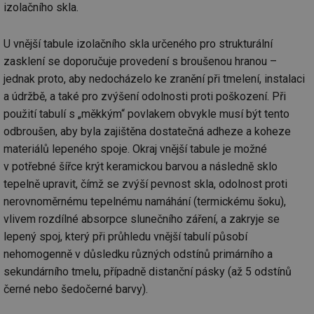
izolačního skla.
Nezbytně nutné soubory
Výkonové soubory
U vnější tabule izolačního skla určeného pro strukturální
Soubory cílení
Funkční soubory
zasklení se doporučuje provedení s broušenou hranou –
jednak proto, aby nedocházelo ke zranění při tmelení, instalaci
Nezařazené soubory
a údržbě, a také pro zvýšení odolnosti proti poškození. Při
Nezbytně nutné soubory cookie umožňují základní
použití tabulí s „měkkým“ povlakem obvykle musí být tento
funkce webových stránek, jako je přihlášení
uživatele a správa účtu. Webové stránky nelze bez
odbroušen, aby byla zajištěna dostatečná adheze a koheze
nezbytně nutných souborů cookie správně používat.
materiálů lepeného spoje. Okraj vnější tabule je možné
Provider
/
Název
Vyprší
Po
v potřebné šířce krýt keramickou barvou a následně sklo
Doména
tepelně upravit, čímž se zvýší pevnost skla, odolnost proti
g_state
.forum.tzb-
Zavřením
Sl
nerovnoměrnému tepelnému namáhání (termickému šoku),
info.cz
prohlížeče
př
po
vlivem rozdílné absorpce slunečního záření, a zakryje se
g_csrf_token
.forum.tzb-
Zavřením
Sl
lepený spoj, který při průhledu vnější tabulí působí
info.cz
prohlížeče
př
po
nehomogenně v důsledku různých odstínů primárního a
sekundárního tmelu, případně distanční pásky (až 5 odstínů
id
konference.tzb-
1 rok
Te
info.cz
co
černé nebo šedočerné barvy).
po
vy
se