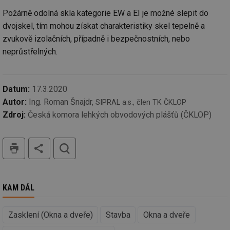
Co
Sc
Požárně odolná skla kategorie EW a EI je možné slepit do
fu
dvojskel, tím mohou získat charakteristiky skel tepelně a
sp
zvukově izolačních, případně i bezpečnostních, nebo
id
elektro.tzb-
10 let
Te
info.cz
co
neprůstřelných.
po
vy
se
sid
kalkulator.tzb-
Zavřením
To
Datum:
17.3.2020
info.cz
prohlížeče
bě
so
Autor:
Ing. Roman Šnajdr,
SIPRAL a.s., člen TK ČKLOP
al
na
Zdroj:
Česká komora lehkých obvodových plášťů (ČKLOP)
so
re
pr
tisk
hledat
po
sp
rel
KAM DÁL
Název
Provider
Provider
/
Doména
Vyprší
P
Název
/
Vyprší
Popis
Zasklení (Okna a dveře)
Stavba
Okna a dveře
c
.creative-serving.com
1 rok
T
Doména
Provider
co
Název
/
Vyprší
Popis