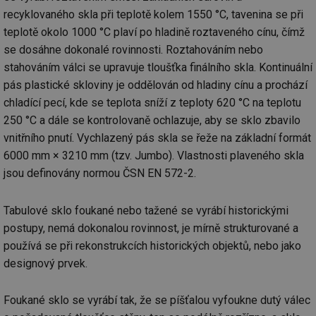
recyklovaného skla při teplotě kolem 1550 °C, tavenina se při
teplotě okolo 1000 °C plaví po hladině roztaveného cínu, čímž
se dosáhne dokonalé rovinnosti. Roztahováním nebo
stahováním válci se upravuje tloušťka finálního skla. Kontinuální
pás plastické skloviny je oddělován od hladiny cínu a prochází
chladící pecí, kde se teplota sníží z teploty 620 °C na teplotu
250 °C a dále se kontrolovaně ochlazuje, aby se sklo zbavilo
vnitřního pnutí. Vychlazený pás skla se řeže na základní formát
6000 mm × 3210 mm (tzv. Jumbo). Vlastnosti plaveného skla
jsou definovány normou ČSN EN 572-2.
Tabulové sklo foukané nebo tažené se vyrábí historickými
postupy, nemá dokonalou rovinnost, je mírně strukturované a
používá se při rekonstrukcích historických objektů, nebo jako
designový prvek.
Foukané sklo se vyrábí tak, že se píšťalou vyfoukne dutý válec