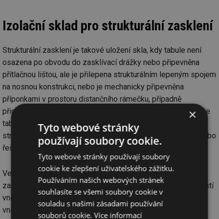
Izolační sklad pro strukturální zasklení
Strukturální zasklení je takové uložení skla, kdy tabule není
osazena po obvodu do zasklívací drážky nebo připevněna
přítlačnou lištou, ale je přilepena strukturálním lepeným spojem
na nosnou konstrukci, nebo je mechanicky připevněna
příponkami v prostoru distančního rámečku, případně
přichycena bodovými příponkami. Jedná se i o případy, kdy je
×
tabule po dvou stranách připevněna přítlačnými lištami, a dvě
Tyto webové stránky
strany jsou pouze zatmeleny (tzv. polostrukturální fasáda nebo
používají soubory cookie.
řešení světlíků a skleněných střech).
Tyto webové stránky používají soubory
cookie ke zlepšení uživatelského zážitku.
Ve všech případech je lepený spoj izolačního skla namáhán
Používáním našich webových stránek
zatížením vnější tabule tlakem a sáním větru, vlastní hmotností
souhlasíte se všemi soubory cookie v
vnější tabule, je vystaven působení UV záření prostupujícího
souladu s našimi zásadami používání
vnější tabuli, a je v kontaktu s těsnícím tmelem vyplňujícím
souborů cookie.
Více informací