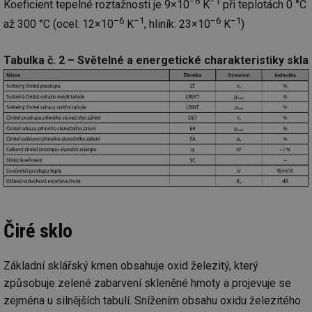
−6
−1
Koeficient tepelné roztažnosti je 9×10
K
při teplotách 0 °C
−6
−1
−6
−1
až 300 °C (ocel: 12×10
K
, hliník: 23×10
K
)
Tabulka č. 2 – Světelné a energetické charakteristiky skla
Čiré sklo
Základní sklářský kmen obsahuje oxid železitý, který
způsobuje zelené zabarvení skleněné hmoty a projevuje se
zejména u silnějších tabulí. Snížením obsahu oxidu železitého