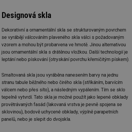
Designová skla
Dekorativní a ornamentální skla se strukturovaným povrchem
se vyrábějí válcováním plaveného skla válci s požadovaným
vzorem a mohou být probarvena ve hmotě. Jinou alternativou
jsou ornamentální skla s drátěnou vložkou. Další technologií je
leptání nebo pískování (otryskání povrchu křemičitým pískem).
Smaltovaná skla jsou vyráběna nanesením barvy na jednu
stranu tabule běžného nebo čirého skla (stříkáním, barvícím
válcem nebo přes síto), a následným vypálením. Tím se sklo
tepelně vytvrdí. Tato skla je možné použít jako lepené obklady
provětrávaných fasád (lakovaná vrstva je pevně spojena se
sklovinou), bodově uchycené obklady, výplně parapetních
panelů, nebo je slepit do dvojskla.