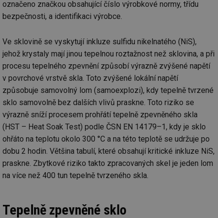
ab
označeno značkou obsahující číslo výrobkové normy, třídu
sl
ce
bezpečnosti, a identifikaci výrobce.
pr
poč
Ne
Ve sklovině se vyskytují inkluze sulfidu nikelnatého (NiS),
žá
id
jehož krystaly mají jinou tepelnou roztažnost než sklovina, a při
in
procesu tepelného zpevnění způsobí výrazně zvýšené napětí
id
forum.tzb-
1 rok
Te
info.cz
co
v povrchové vrstvě skla. Toto zvýšené lokální napětí
po
způsobuje samovolný lom (samoexplozi), kdy tepelně tvrzené
vy
se
sklo samovolně bez dalších vlivů praskne. Toto riziko se
_hjIncludedInSessionSample
1 minuta
Te
Hotjar Ltd
výrazně sníží procesem prohřátí tepelně zpevněného skla
59 sekund
co
vetrani.tzb-
na
info.cz
(HST – Heat Soak Test) podle ČSN EN 14179–1, kdy je sklo
ab
ohřáto na teplotu okolo 300 °C a na této teplotě se udržuje po
Ho
zd
dobu 2 hodin. Většina tabulí, které obsahují kritické inkluze NiS,
ná
za
praskne. Zbytkové riziko takto zpracovaných skel je jeden lom
vz
de
na více než 400 tun tepelně tvrzeného skla.
de
re
we
Tepelně zpevněné sklo
id
voda.tzb-
10 let
Te
info.cz
co