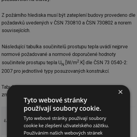
Z požárního hlediska musí být zateplení budovy provedeno dle
požadavků uvedených v ČSN 730810 a ČSN 730802 a norem
souvisejících.
Následující tabulka součinitelů prostupu tepla uvádí nejprve
normové požadované a normové doporučené hodnoty
2
součinitele prostupu tepla U
[W/m
.K] dle ČSN 73 0540-2:
N
2007 pro jednotlivé typy posuzovaných konstrukcí.
Tabulka obsahuje pouze konstrukce, u kterých dochází ke
×
změně tepelnětechnických vlastností.
Tyto webové stránky
používají soubory cookie.
normové hodnoty UN
vypočtené hodnoty U
Tyto webové stránky používají soubory
2
W/m
.K
2
W/m
.K
č.
Popis konstrukce
cookie ke zlepšení uživatelského zážitku.
U
U
stávající stav
nový stav
Používáním našich webových stránek
ND
NP