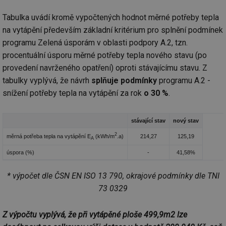
id
konference.tzb-
1 rok
Te
info.cz
co
po
Tabulka uvádí kromě vypočtených hodnot měrné potřeby tepla
vy
na vytápění především základní kritérium pro splnění podmínek
se
programu Zelená úsporám v oblasti podpory A.2, tzn.
_hjAbsoluteSessionInProgress
29 minut
So
Hotjar Ltd
59 sekund
na
.tzb-info.cz
procentuální úsporu měrné potřeby tepla nového stavu (po
ab
sl
provedení navrženého opatření) oproti stávajícímu stavu. Z
ce
tabulky vyplývá, že návrh
splňuje podmínky
programu A.2 -
pr
poč
snížení potřeby tepla na vytápění za rok
o 30 %
.
Ne
žá
id
in
stávající stav
nový stav
id
vetrani.tzb-
10 let
Te
2
měrná potřeba tepla na vytápění E
(kWh/m
.a)
214,27
125,19
info.cz
co
A
po
vy
úspora (%)
-
41,58%
se
_hjIncludedInSessionSample
1 minuta
Te
Hotjar Ltd
* výpočet dle ČSN EN ISO 13 790, okrajové podmínky dle TNI
59 sekund
co
elektro.tzb-
na
73 0329
info.cz
ab
Ho
zd
Z výpočtu vyplývá, že při vytápěné ploše 499,9m2 lze
ná
za