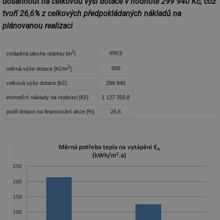
dosáhnout na celkovou výši dotace v hodnotě 299 940 Kč, což
vz
de
tvoří 26,6% z celkových předpokládaných nákladů na
de
re
plánovanou realizaci
we
mv
2 měsíce 4
Te
Airtable
týdny
co
.tzb-info.cz
2
499,9
vytápěná plocha objektu [m
]
po
sl
2
600
měrná výše dotace [Kč/m
]
už
int
celková výše dotace [Kč]
299 940
vý
vl
investiční náklady na realizaci [Kč]
1 127 350,8
po
Air
podíl dotace na financování akce [%]
26,6
us
už
pr
int
tě
id
vytapeni.tzb-
10 let
Te
info.cz
co
po
vy
se
id
stavba.tzb-
10 let
Te
info.cz
co
po
vy