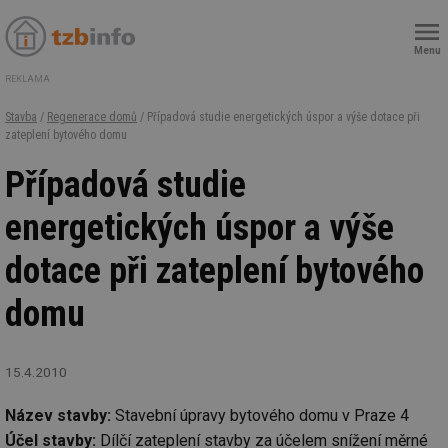
Menu
REKLAMA
Stavba
/
Regenerace domů
/ Případová studie energetických úspor a výše dotace při
zateplení bytového domu
Případová studie
energetických úspor a výše
dotace při zateplení bytového
domu
15.4.2010
Název stavby:
Stavební úpravy bytového domu v Praze 4
Účel stavby:
Dílčí zateplení stavby za účelem snížení měrné