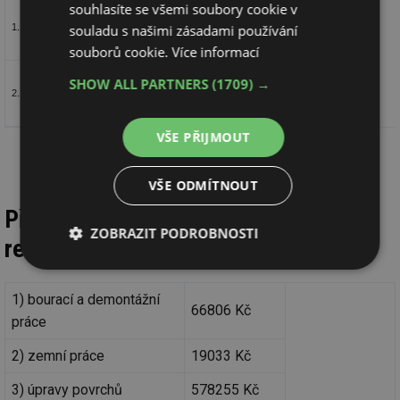
souhlasíte se všemi soubory cookie v
Obvodová stěna
0,38
0,25
1,074
0,230
(SO 01)
souladu s našimi zásadami používání
1.
posouzení dle ČSN 73 0540-2
nevyhovuje
vyhovuje
souborů cookie.
Více informací
Obvodová stěna
SHOW ALL PARTNERS
(1709) →
0,38
0,25
1,375
0,254
(SO 04)
2.
posouzení dle ČSN 73 0540-2
nevyhovuje
vyhovuje
VŠE PŘIJMOUT
VŠE ODMÍTNOUT
Předpokládaná investiční náročnost
ZOBRAZIT PODROBNOSTI
realizace
Nezbytně
Výkonové
Soubory
nutné
soubory
cílení
1) bourací a demontážní
soubory
66806 Kč
práce
2) zemní práce
19033 Kč
Funkční soubory
Nezařazené
soubory
3) úpravy povrchů
578255 Kč