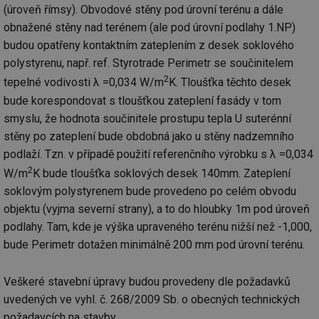
(úroveň římsy). Obvodové stěny pod úrovní terénu a dále
obnažené stěny nad terénem (ale pod úrovní podlahy 1.NP)
budou opatřeny kontaktním zateplením z desek soklového
polystyrenu, např. ref. Styrotrade Perimetr se součinitelem
2
tepelné vodivosti λ =0,034 W/m
K. Tloušťka těchto desek
bude korespondovat s tloušťkou zateplení fasády v tom
smyslu, že hodnota součinitele prostupu tepla U suterénní
stěny po zateplení bude obdobná jako u stěny nadzemního
podlaží. Tzn. v případě použití referenčního výrobku s λ =0,034
2
W/m
K bude tloušťka soklových desek 140mm. Zateplení
soklovým polystyrenem bude provedeno po celém obvodu
objektu (vyjma severní strany), a to do hloubky 1m pod úroveň
podlahy. Tam, kde je výška upraveného terénu nižší než -1,000,
bude Perimetr dotažen minimálně 200 mm pod úrovní terénu.
Veškeré stavební úpravy budou provedeny dle požadavků
uvedených ve vyhl. č. 268/2009 Sb. o obecných technických
požadavcích na stavby.