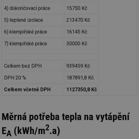
4) dokončovací práce
15750 Kč
5) teplené izolace
213470 Kč
6) klempířské práce
16145 Kč
Nezbytně nutné soubory
Výkonové soubory
7) klempířské práce
30000 Kč
Soubory cílení
Funkční soubory
Nezařazené soubory
Celkem bez DPH
939459 Kč
Nezbytně nutné soubory cookie umožňují základní
funkce webových stránek, jako je přihlášení
uživatele a správa účtu. Webové stránky nelze bez
DPH 20 %
187891,8 Kč
nezbytně nutných souborů cookie správně používat.
Celkem včetně DPH
1127350,8 Kč
Provider
/
Název
Vyprší
Po
Doména
g_state
.forum.tzb-
Zavřením
Sl
info.cz
prohlížeče
př
Měrná potřeba tepla na vytápění
po
g_csrf_token
.forum.tzb-
Zavřením
Sl
2
E
(kWh/m
.a)
info.cz
prohlížeče
př
A
po