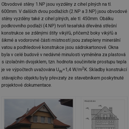
Obvodové stěny 1.NP jsou vyzděny z cihel plných na tl.
600mm. V dalších dvou podlažích (2.NP a 3.NP) jsou obvodové
stěny vyzděny také z cihel plných, ale tl. 450mm. Obálku
podkrovního podlaží (4.NP) tvoří tesařská dřevěná střešní
konstrukce se zděnými štíty vikýřů, přičemž boky vikýřů a
šikmé a vodorovné části místností jsou zatepleny minerální
vatou a podhledové konstrukce jsou sádrokartonové. Okna
byla v celé budově v nedávné minulosti vyměněna za plastová
s izolačním dvojsklem, tzn. hodnota součinitele prostupu tepla
2
je ve výpočtech uvažována U
=1,4 W/m
K. Skladby konstrukcí
W
stávajícího objektu byly převzaty ze stavebníkem poskytnuté
projektové dokumentace.