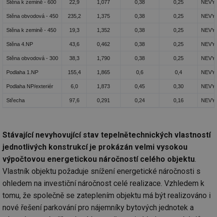
Stěna k zemině - 600
22,9
1,077
0,38
0,25
NEVY
Stěna obvodová - 450
235,2
1,375
0,38
0,25
NEVY
Stěna k zemině - 450
19,3
1,352
0,38
0,25
NEVY
Stěna 4.NP
43,6
0,462
0,38
0,25
NEVY
Stěna obvodová - 300
38,3
1,790
0,38
0,25
NEVY
Podlaha 1.NP
155,4
1,865
0,6
0,4
NEVY
Podlaha NP/exteriér
6,0
1,873
0,45
0,30
NEVY
Střecha
97,6
0,291
0,24
0,16
NEVY
Stávající nevyhovující stav tepelnětechnických vlastností
jednotlivých konstrukcí je prokázán velmi vysokou
výpočtovou energetickou náročností celého objektu
.
Vlastník objektu požaduje snížení energetické náročnosti s
ohledem na investiční náročnost celé realizace. Vzhledem k
tomu, že společně se zateplením objektu má být realizováno i
nové řešení parkování pro nájemníky bytových jednotek a