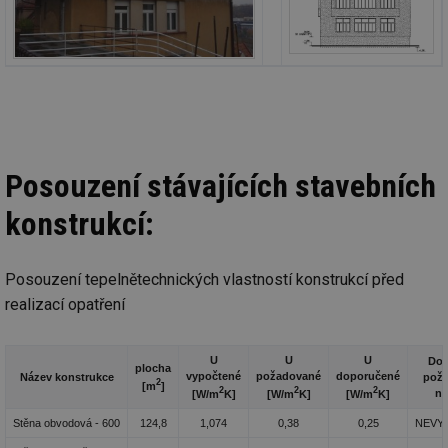
Posouzení stávajících stavebních
konstrukcí:
Posouzení tepelnětechnických vlastností konstrukcí před
realizací opatření
U
U
U
Dod
plocha
vypočtené
požadované
doporučené
Název konstrukce
pož
2
[m
]
2
2
2
n
[W/m
K]
[W/m
K]
[W/m
K]
Stěna obvodová - 600
124,8
1,074
0,38
0,25
NEVY