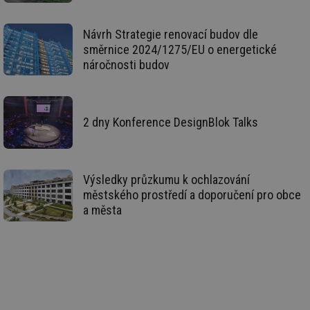
re
we
_dc_gtm_UA-5901706-1
.tzb-info.cz
58 sekund
Te
Návrh Strategie renovací budov dle
co
směrnice 2024/1275/EU o energetické
př
w
náročnosti budov
po
Sp
Go
da
kó
Po
2 dny Konference DesignBlok Talks
lz
za
nu
be
sk
fu
Výsledky průzkumu k ochlazování
sp
městského prostředí a doporučení pro obce
ná
je
a města
kte
id
př
úč
An
id
energetika.tzb-
10 let
Te
info.cz
co
po
vy