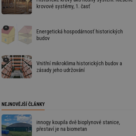
we
krovové systémy, 1. časť
id
voda.tzb-
10 let
Te
info.cz
co
po
vy
se
Energetická hospodárnosť historických
budov
id
kalkulator.tzb-
1 rok
Te
info.cz
co
po
vy
se
Vnitřní mikroklima historických budov a
id
oze.tzb-info.cz
10 let
Te
co
zásady jeho udržování
po
vy
se
_hjIncludedInSessionSample
1 minuta
Te
Hotjar Ltd
59 sekund
co
oze.tzb-info.cz
na
ab
NEJNOVĚJŠÍ ČLÁNKY
Ho
zd
ná
za
innogy koupila dvě bioplynové stanice,
vz
přestaví je na biometan
de
de