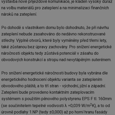
výstavba nové příjezdové komunikace, je kladen vysoký důraz
na volbu materiálů pro zateplení a na minimalizaci finančních
nároků na zateplení.
Po dohodě s vlastníkem domu bylo dohodnuto, že při návrhu
zateplení nebude zasahováno do nedávno rekonstruované
střechy. Výplně otvorů, které byly vyměněny před třemi lety,
také zůstanou bez úpravy zachovány. Pro snížení energetické
náročnosti objektu tedy zůstává potenciál v zásahu do
obvodových konstrukcí a stropu nad nevytápěným suterénem.
Pro snížení energetické náročnosti budovy byla vybrána dle
energetického hodnocení objektu varianta se zateplením
obvodového pláště, a to tří stran - východní, jižní a západní.
Zateplení bude provedeno kontaktním zateplovacím
systémem s použitím pěnového polystyrenu EPS F tl. 160mm
2
(se součinitelem tepelné vodivosti λ =0,039 W/m
K), a to od
úrovně podlahy 1.NP (tedy ±0,000) až po horní hranu fasády