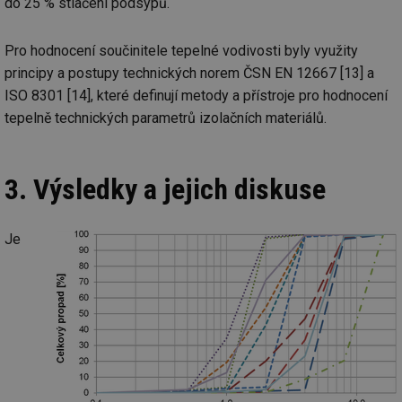
do 25 % stlačení podsypů.
_hjAbsoluteSessionInProgress
29 minut
So
Hotjar Ltd
59 sekund
na
.tzb-info.cz
ab
Pro hodnocení součinitele tepelné vodivosti byly využity
sl
principy a postupy technických norem ČSN EN 12667 [13] a
ce
pr
ISO 8301 [14], které definují metody a přístroje pro hodnocení
poč
Ne
tepelně technických parametrů izolačních materiálů.
žá
id
in
id
vetrani.tzb-
10 let
Te
3. Výsledky a jejich diskuse
info.cz
co
po
vy
se
Je
_hjIncludedInSessionSample
1 minuta
Te
Hotjar Ltd
59 sekund
co
elektro.tzb-
na
info.cz
ab
Ho
zd
ná
za
vz
de
de
re
we