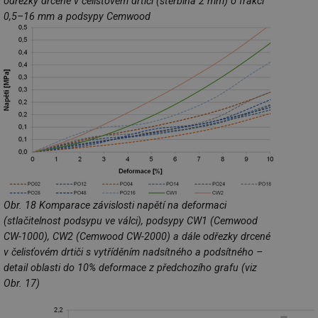
odřezky drcené v čelisťovém drtiči (štěrbina 2 mm) o frakci
Co
0,5–16 mm a podsypy Cemwood
Sc
fu
sp
id
elektro.tzb-
10 let
Te
info.cz
co
po
vy
se
sid
kalkulator.tzb-
Zavřením
To
info.cz
prohlížeče
bě
so
al
na
so
re
pr
po
Obr. 18 Komparace závislosti napětí na deformaci
sp
rel
(stlačitelnost podsypu ve válci), podsypy CW1 (Cemwood
CW-1000), CW2 (Cemwood CW-2000) a dále odřezky drcené
v čelisťovém drtiči s vytříděním nadsítného a podsítného –
detail oblasti do 10% deformace z předchozího grafu (viz
Název
Provider
Provider
/
Doména
Vyprší
P
Obr. 17)
Název
/
Vyprší
Popis
c
.creative-serving.com
1 rok
T
Doména
Provider
co
Název
/
Vyprší
Popis