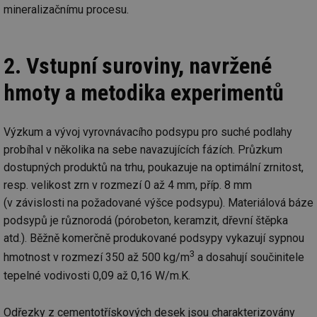
mineralizačnímu procesu.
2. Vstupní suroviny, navržené
hmoty a metodika experimentů
Výzkum a vývoj vyrovnávacího podsypu pro suché podlahy
probíhal v několika na sebe navazujících fázích. Průzkum
dostupných produktů na trhu, poukazuje na optimální zrnitost,
resp. velikost zrn v rozmezí 0 až 4 mm, příp. 8 mm
(v závislosti na požadované výšce podsypu). Materiálová báze
podsypů je různorodá (pórobeton, keramzit, dřevní štěpka
atd.). Běžně komerčně produkované podsypy vykazují sypnou
3
hmotnost v rozmezí 350 až 500 kg/m
a dosahují součinitele
tepelné vodivosti 0,09 až 0,16 W/m.K.
Odřezky z cementotřískových desek jsou charakterizovány