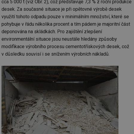
cca 5 000 t (viz Obr. 2), což představuje 7,3 % z roční produkce
desek. Za současné situace je při opětovné výrobě desek
využití tohoto odpadu pouze v minimálním množství, které se
pohybuje v řádu několika procent a tím pádem je majoritní část
deponována na skládkách. Pro zajištění zlepšení
environmentální situace jsou neustále hledány způsoby
modifikace výrobního procesu cementotřískových desek, což
v důsledku souvisí i se snížením výrobních nákladů.