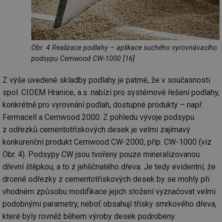
Obr. 4 Realizace podlahy – aplikace suchého vyrovnávacího
podsypu Cemwood CW-1000 [16]
Z výše uvedené skladby podlahy je patrné, že v současnosti
spol. CIDEM Hranice, a.s. nabízí pro systémové řešení podlahy,
konkrétně pro vyrovnání podlah, dostupné produkty – např.
Fermacell a Cemwood 2000. Z pohledu vývoje podsypu
z odřezků cementotřískových desek je velmi zajímavý
konkurenční produkt Cemwood CW-2000, příp. CW-1000 (viz
Obr. 4). Podsypy CW jsou tvořeny pouze mineralizovanou
dřevní štěpkou, a to z jehličnatého dřeva. Je tedy evidentní, že
drcené odřezky z cementotřískových desek by se mohly při
vhodném způsobu modifikace jejich složení vyznačovat velmi
podobnými parametry, neboť obsahují třísky smrkového dřeva,
které byly rovněž během výroby desek podrobeny