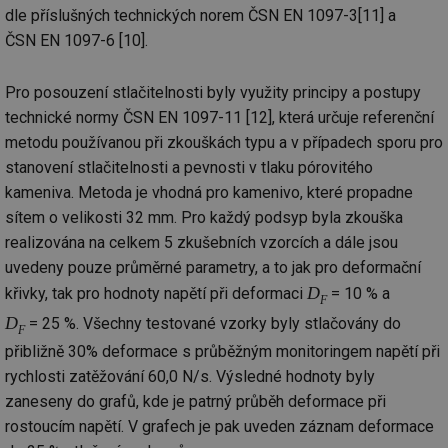
dle příslušných technických norem ČSN EN 1097-3[11] a
ČSN EN 1097-6 [10].
Nezbytně nutné soubory
Výkonové soubory
Soubory cílení
Funkční soubory
Pro posouzení stlačitelnosti byly využity principy a postupy
Nezařazené soubory
technické normy ČSN EN 1097-11 [12], která určuje referenční
metodu používanou při zkouškách typu a v případech sporu pro
Nezbytně nutné soubory cookie umožňují základní
funkce webových stránek, jako je přihlášení
stanovení stlačitelnosti a pevnosti v tlaku pórovitého
uživatele a správa účtu. Webové stránky nelze bez
kameniva. Metoda je vhodná pro kamenivo, které propadne
nezbytně nutných souborů cookie správně používat.
sítem o velikosti 32 mm. Pro každý podsyp byla zkouška
Provider
/
Název
Vyprší
Po
realizována na celkem 5 zkušebních vzorcích a dále jsou
Doména
uvedeny pouze průměrné parametry, a to jak pro deformační
g_state
.forum.tzb-
Zavřením
Sl
info.cz
prohlížeče
př
D
křivky, tak pro hodnoty napětí při deformaci
= 10 % a
F
po
D
= 25 %. Všechny testované vzorky byly stlačovány do
g_csrf_token
.forum.tzb-
Zavřením
Sl
F
info.cz
prohlížeče
př
přibližně 30% deformace s průběžným monitoringem napětí při
po
rychlosti zatěžování 60,0 N/s. Výsledné hodnoty byly
id
konference.tzb-
1 rok
Te
zaneseny do grafů, kde je patrný průběh deformace při
info.cz
co
po
rostoucím napětí. V grafech je pak uveden záznam deformace
vy
se