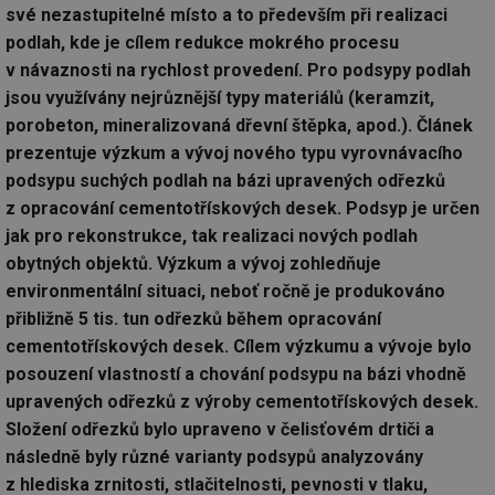
své nezastupitelné místo a to především při realizaci
podlah, kde je cílem redukce mokrého procesu
v návaznosti na rychlost provedení. Pro podsypy podlah
jsou využívány nejrůznější typy materiálů (keramzit,
porobeton, mineralizovaná dřevní štěpka, apod.). Článek
prezentuje výzkum a vývoj nového typu vyrovnávacího
podsypu suchých podlah na bázi upravených odřezků
z opracování cementotřískových desek. Podsyp je určen
jak pro rekonstrukce, tak realizaci nových podlah
obytných objektů. Výzkum a vývoj zohledňuje
environmentální situaci, neboť ročně je produkováno
přibližně 5 tis. tun odřezků během opracování
cementotřískových desek. Cílem výzkumu a vývoje bylo
posouzení vlastností a chování podsypu na bázi vhodně
upravených odřezků z výroby cementotřískových desek.
Složení odřezků bylo upraveno v čelisťovém drtiči a
následně byly různé varianty podsypů analyzovány
z hlediska zrnitosti, stlačitelnosti, pevnosti v tlaku,