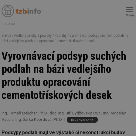
Menu
REKLAMA
Stavba
/
Podlahy, příčky a povrchy
/
Podlahy
/ Vyrovnávací podsyp suchých podlah na
bázi vedlejšího produktu opracování cementotřískových desek
Vyrovnávací podsyp suchých
podlah na bázi vedlejšího
produktu opracování
cementotřískových desek
Ing. Tomáš Melichar, Ph.D., doc. Ing. Jiří Bydžovský, CSc., Ing. Miroslav
Vacula, Ing. Šárka Keprdová, Ph.D.
RECENZOVANÝ
Podsypy podlah mají ve výstabě či rekonstrukci budov