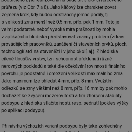
průřezu (viz Obr. 7 a 8). Jako klíčový lze charakterizovat
zejména krok, kdy budou odstraněny jemné podíly, tj.
s velikostí zrna menší než 0,5 mm, příp. pak 1 mm. Toto je
velmi podstatné, neboť vysoká míra prašnosti by mohla
z aplikačního hlediska představovat značný problém (zdraví
provádějících pracovníků, zanášení či stavebních prvků, ploch,
technologií atd. na staveništi i v jeho okolí, aj.). Z hlediska
cílené tloušťky vrstvy, tzn. schopnost překlenutí různě
nerovných podkladů a také dle očekávání rovinnosti finálního
povrchu, je podstatné i omezení velikosti maximálního zrna.
Jako maximum lze shledat 4 mm, příp. 8 mm. Využitím
odřezků se zrny většími než 8 mm, příp. 16 mm by pak mohlo
docházet ke zvýšení mezerovitosti a tím zhoršení stability
podsypu z hlediska stlačitelnosti, resp. sednutí (pokles výšky
po aplikaci podsypu).
Při návrhu výchozích variant podsypu byly také zohledněny