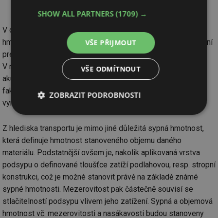
v rozmezí 0,5 až 4 mm
SHOW ALL PARTNERS
(1709) →
V dalším kroku je třeba ověřit sypnou hmotnost, objemovou
hmotnost a nasákavost. Determinace těchto vlastností umožní
VŠE PŘIJMOUT
predikci chování z hlediska stlačitelnosti podsypu.
V neposlední řadě bude nutné ověřit tepelně technické a
VŠE ODMÍTNOUT
akustické vlastnosti, protože ty jsou také signifikantním
faktorem pro konkurenceschopnost finálního produktu –
ZOBRAZIT PODROBNOSTI
vyrovnávacího podsypu podlah.
Nezbytně
Výkonové
Soubory
nutné
soubory
cílení
Z hlediska transportu je mimo jiné důležitá sypná hmotnost,
soubory
která definuje hmotnost stanoveného objemu daného
materiálu. Podstatnější ovšem je, nakolik aplikovaná vrstva
podsypu o definované tloušťce zatíží podlahovou, resp. stropní
Funkční soubory
Nezařazené
konstrukci, což je možné stanovit právě na základě známé
soubory
sypné hmotnosti. Mezerovitost pak částečně souvisí se
stlačitelností podsypu vlivem jeho zatížení. Sypná a objemová
hmotnost vč. mezerovitosti a nasákavosti budou stanoveny