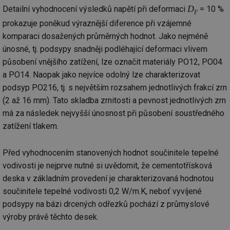
cookie se
informace
za
D
Detailní vyhodnocení výsledků napětí při deformaci
= 10 %
používá k
jak konco
F
už
rozlišení
uživatel p
pr
prokazuje poněkud výraznější diference při vzájemné
jedinečných
webové st
na
uživatelů
a jakoukol
op
komparaci dosažených průměrných hodnot. Jako nejméně
přiřazením
reklamu, 
re
náhodně
koncový už
únosné, tj. podsypy snadněji podléhající deformaci vlivem
n
vygenerovaného
mohl vidě
re
čísla jako
návštěvou
působení vnějšího zatížení, lze označit materiály PO12, PO04
identifikátoru
uvedenéh
si23
www.tzb-info.cz
2 měsíce
Ta
klienta. Je
a PO14. Naopak jako nejvíce odolný lze charakterizovat
webu.
po
součástí
uk
podsyp PO216, tj. s největším rozsahem jednotlivých frakcí zrn
každého
id
vytahy.tzb-
10 let
Tento sou
už
požadavku na
info.cz
cookie se
pr
(2 až 16 mm). Tato skladba zrnitosti a pevnost jednotlivých zrn
stránku na webu
používá k c
in
a slouží k
analýze a
má za následek nejvyšší únosnost při působení soustředného
pr
výpočtu údajů o
optimaliza
úč
návštěvnících,
zatížení tlakem.
reklamníc
relacích a
kampaní v
si23
elektro.tzb-info.cz
2 měsíce
Ta
kampaních pro
DoubleClic
po
analytické
Google Ta
uk
Před vyhodnocením stanovených hodnot součinitele tepelné
přehledy webů.
Suite
už
pr
vodivosti je nejprve nutné si uvědomit, že cementotřísková
tuuid
.creative-
1 rok
Tento sou
in
serving.com
cookie nas
deska v základním provedení je charakterizovaná hodnotou
pr
hlavně
úč
součinitele tepelné vodivosti 0,2 W/m.K, neboť vyvíjené
bidswitch.
aby byly
a-title
oze.tzb-info.cz
Zavřením
T
podsypy na bázi drcených odřezků pochází z průmyslové
reklamní 
prohlížeče
co
pro návšt
po
výroby právě těchto desek.
webu
uk
relevantněj
ti