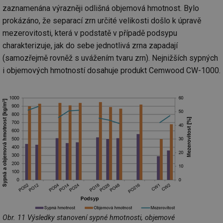
po
zaznamenána výrazněji odlišná objemová hmotnost. Bylo
vy
se
prokázáno, že separací zrn určité velikosti došlo k úpravě
id
kalkulator.tzb-
1 rok
Te
mezerovitosti, která v podstatě v případě podsypu
info.cz
co
charakterizuje, jak do sebe jednotlivá zrna zapadají
po
vy
(samozřejmě rovněž s uvážením tvaru zrn). Nejnižších sypných
se
i objemových hmotností dosahuje produkt Cemwood CW-1000.
id
oze.tzb-info.cz
10 let
Te
co
po
vy
se
_hjIncludedInSessionSample
1 minuta
Te
Hotjar Ltd
59 sekund
co
oze.tzb-info.cz
na
ab
Ho
zd
ná
za
vz
de
de
re
we
_dc_gtm_UA-5901706-1
.tzb-info.cz
58 sekund
Te
Obr. 11 Výsledky stanovení sypné hmotnosti, objemové
co