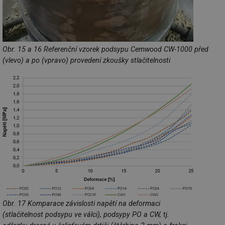
za
vz
de
de
re
we
Obr. 15 a 16 Referenční vzorek podsypu Cemwood CW-1000 před
_hjIncludedInSessionSample
1 minuta
Te
Hotjar Ltd
(vlevo) a po (vpravo) provedení zkoušky stlačitelnosti
59 sekund
co
vytapeni.tzb-
na
info.cz
ab
Ho
zd
ná
za
vz
de
de
re
we
CookieScriptConsent
1 rok
Te
CookieScript
co
.tzb-info.cz
sl
Sc
za
př
so
so
Obr. 17 Komparace závislosti napětí na deformaci
ná
(stlačitelnost podsypu ve válci), podsypy PO a CW, tj.
nu
ba