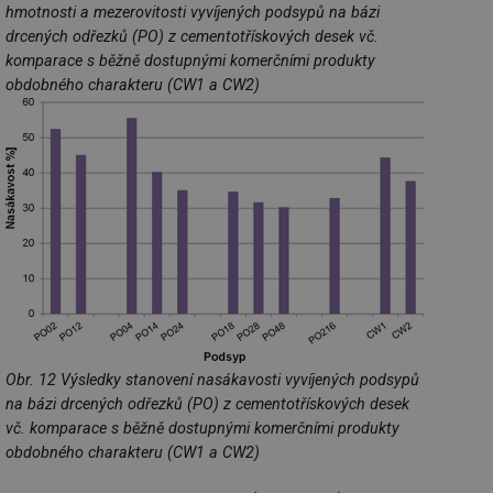
př
hmotnosti a mezerovitosti vyvíjených podsypů na bázi
w
drcených odřezků (PO) z cementotřískových desek vč.
po
Sp
komparace s běžně dostupnými komerčními produkty
Go
obdobného charakteru (CW1 a CW2)
da
kó
Po
lz
za
nu
be
sk
fu
sp
ná
je
kte
id
př
úč
An
id
energetika.tzb-
10 let
Te
Obr. 12 Výsledky stanovení nasákavosti vyvíjených podsypů
info.cz
co
po
na bázi drcených odřezků (PO) z cementotřískových desek
vy
se
vč. komparace s běžně dostupnými komerčními produkty
obdobného charakteru (CW1 a CW2)
_hjIncludedInSessionSample
1 minuta
Te
Hotjar Ltd
59 sekund
co
kalkulator.tzb-
na
info.cz