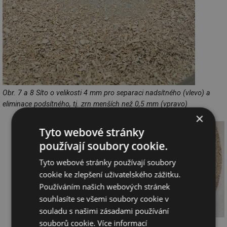
Obr. 7 a 8 Síto o velikosti 4 mm pro separaci nadsítného (vlevo) a
eliminace podsítného, tj. zrn menších než 0,5 mm (vpravo)
×
Tyto webové stránky
používají soubory cookie.
Tyto webové stránky používají soubory
cookie ke zlepšení uživatelského zážitku.
Používáním našich webových stránek
souhlasíte se všemi soubory cookie v
souladu s našimi zásadami používání
souborů cookie.
Více informací
Obr. 9 Výsledný vzorek podsypu podlah o velikosti zrn