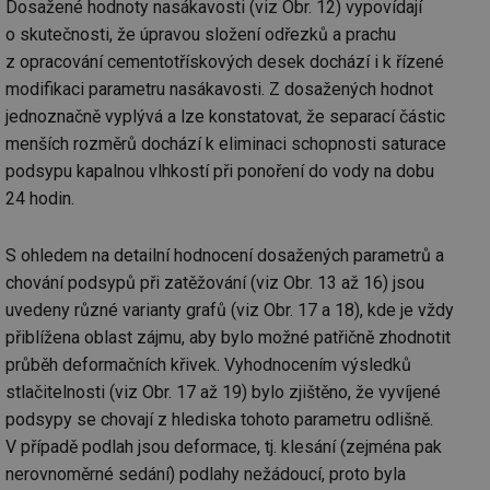
Dosažené hodnoty nasákavosti (viz Obr. 12) vypovídají
ab
Ho
o skutečnosti, že úpravou složení odřezků a prachu
zd
ná
z opracování cementotřískových desek dochází i k řízené
za
modifikaci parametru nasákavosti. Z dosažených hodnot
vz
de
jednoznačně vyplývá a lze konstatovat, že separací částic
de
re
menších rozměrů dochází k eliminaci schopnosti saturace
we
podsypu kapalnou vlhkostí při ponoření do vody na dobu
_hjIncludedInSessionSample
1 minuta
Te
Hotjar Ltd
59 sekund
co
24 hodin.
voda.tzb-
na
info.cz
ab
Ho
S ohledem na detailní hodnocení dosažených parametrů a
zd
ná
chování podsypů při zatěžování (viz Obr. 13 až 16) jsou
za
vz
uvedeny různé varianty grafů (viz Obr. 17 a 18), kde je vždy
de
de
přiblížena oblast zájmu, aby bylo možné patřičně zhodnotit
re
průběh deformačních křivek. Vyhodnocením výsledků
we
stlačitelnosti (viz Obr. 17 až 19) bylo zjištěno, že vyvíjené
__gfp_64b
1 rok
Je
Gemius
so
.tzb-info.cz
podsypy se chovají z hlediska tohoto parametru odlišně.
kt
spr
V případě podlah jsou deformace, tj. klesání (zejména pak
da
nerovnoměrné sedání) podlahy nežádoucí, proto byla
co
ná