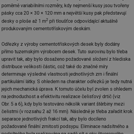
poměrně variabilními rozměry, kdy nejmenší kusy jsou tvořeny
pásky cca 20 × 30 × 120 mm a největší kusy pak představují
2
desky o ploše až 1 m
při tloušťce odpovídající aktuálně
produkovaným cementotřískovým deskám.
Odřezky z výroby cementotřískových desek byly dodány
přímo tuzemským výrobcem desek. Tuto surovinu bylo třeba
upravit tak, aby bylo dosaženo požadované složení z hlediska
distribuce velikosti částic, což také do značné míry
determinuje výsledné vlastnosti jednotlivých zrn i finální
partikulární látky. S ohledem na charakter odřezků je tedy nutná
jejich mechanická úprava. K tomuto účelu byl zvolen s ohledem
na jednoduchost a efektivitu realizace čelisťový drtič (viz
Obr. 5 a 6), kdy bylo testováno několik variant štěrbiny mezi
čelistmi (v rozsahu 2 až 16 mm). Následně je třeba zařadit krok
separace jednotlivých frakcí tak, aby bylo docíleno
požadované finální zrnitosti podsypu. Eliminace nadsítného a
podsítného byla realizována na sadě sít s oky čtvercového