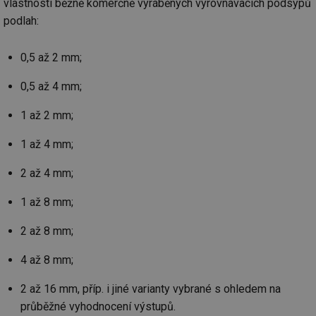
vlastnosti běžně komerčně vyráběných vyrovnávacích podsypů
podlah:
0,5 až 2 mm;
0,5 až 4 mm;
1 až 2 mm;
1 až 4 mm;
2 až 4 mm;
1 až 8 mm;
2 až 8 mm;
4 až 8 mm;
2 až 16 mm, příp. i jiné varianty vybrané s ohledem na
průběžné vyhodnocení výstupů.