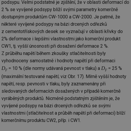
objemem
a zajistit, 
podsypu. Velmi podstatné je zjištění, že v oblasti deformací do
po
provozu.
návštěvní
za
2 % se vyvíjené podsypy blíží svými parametry komerčně
několikrát
_gid
1 den
Tento soubor
Google
nezobrazil
a-title2
oze.tzb-info.cz
Zavřením
T
dostupným produktům CW-1000 a CW-2000. Je patrné, že
cookie nastavuje
stejné rek
LLC
prohlížeče
co
Google
.tzb-
po
některé vyvíjené podsypy na bázi drcených odřezků
Analytics.
tuuid
info.cz
.bidswitch.net
1 rok
Tento sou
sl
Ukládá a
cookie nas
z cementotřískových desek se vyznačují v oblasti křivky do
už
aktualizuje
hlavně
pr
jedinečnou
2% deformace i lepšími vlastnostmi jako komerční produkt
bidswitch.
rá
hodnotu pro
aby byly
je
CW1, tj. vyšší únosnosti při dosažení deformace 2 %.
každou
reklamní 
zl
navštívenou
pro návšt
zk
Z průběhu napětí během zkoušky stlačitelnosti byly
stránku a slouží
webu
p
k počítání a
relevantněj
ob
vyhodnoceny samostatně i hodnoty napětí při deformaci
sledování
na
zobrazení
id
.m6r.eu
2 měsíce 4
Tento sou
D
D
= 10 % (dle normy udávaná pevnost v tlaku) a
= 25 %
už
F
F
stránek.
týdny
cookie se
in
používá k c
(maximální testované napětí; viz Obr. 17). Mírně vyšší hodnoty
_ga
2 roky
Tento název
Google
analýze a
fsid
www.tzb-info.cz
3 hodiny
souboru cookie
napětí, resp. pevnosti v tlaku, byly zaznamenány při
LLC
optimaliza
je spojen s
.tzb-
reklamníc
ibbid
www.tzb-info.cz
Zavřením
T
sledovaných deformacích dosažených v případě komerčně
Google
info.cz
kampaní v
prohlížeče
co
Universal
DoubleClic
po
vyráběných produktů. Nicméně podstatným zjištěním je, že
Analytics - což je
Google Ta
id
významná
Suite
vyvíjené podsypy na bázi drcených odřezků se svými
pr
aktualizace
za
běžněji
IDE
1 rok
Tento sou
vlastnostmi (stlačitelnost a průběh napětí při deformaci) blíží
Google LLC
o
používané
cookie nas
.doubleclick.net
n
analytické
komerčnímu produktu CW2, příp. i CW1.
společnos
w
služby Google.
Doubleclic
st
Tento soubor
provádí
U