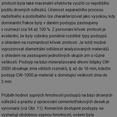
ab
zrnitosti byla také maximální efektivita využití co největšího
sl
ce
podílu drcených odřezků. Účinnost separačního procesu
pr
poč
nadsítného a podsítného lze charakterizovat jako vysokou, kdy
Ne
dominantní frakce byly v daném podsypu zastoupeny
žá
id
v rozmezí cca 94 až 100 %. Z porovnání křivek zrnitosti je
in
evidentní, že byly vybrány poměrně rozdílné typy podsypů
id
forum.tzb-
1 rok
Te
info.cz
co
s ohledem na rozmanitost křivek zrnitosti. Je totiž možné
po
vy
vypozorovat diametrální odlišnost analyzovaných materiálů
se
s ohledem na zastoupení jednotlivých skupin zrn o různé
_hjIncludedInSessionSample
1 minuta
Te
Hotjar Ltd
velikosti. Podsyp na bázi mineralizované dřevní štěpky CW-
59 sekund
co
vetrani.tzb-
na
info.cz
2000 obsahuje zrna větších rozměrů, tj. až do 16 mm, kdežto
ab
Ho
podsyp CW-1000 je materiál s dominující velikostí zrna do
zd
2 mm.
ná
za
vz
de
Průběh hodnot sypných hmotností podsypů na bázi drcených
de
re
odřezků a prachu z opracování cementotřískových desek je
we
vyrovnaný (viz Obr. 11). Komerčně dostupné podsypy se
id
voda.tzb-
10 let
Te
vyznačují obdobnou sypnou hmotností, ovšem byla
info.cz
co