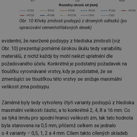
mv
2 měsíce 4
Te
Airtable
týdny
co
.tzb-info.cz
po
Obr. 10 Křivky zrnitosti podsypů z drcených odřezků (po
sl
už
opracování cementotřískových desek)
int
vý
vl
evidentní, že navržené podsypy z hlediska zrnitosti (viz
po
Air
Obr. 10) prezentují poměrně širokou škálu tedy variabilitu
us
už
materiálů, z nichž každý by mohl nalézt uplatnění dle
pr
požadovaného účelu. Konkrétně je podstatný požadavek na
int
tě
tloušťku vyrovnávané vrstvy, kdy je podstatné, že se
id
vytapeni.tzb-
10 let
Te
zmenšující se tloušťkou této vrstvy se snižuje maximální
info.cz
co
po
velikost zrna podsypu.
vy
se
Záměrně byly tedy vytvořeny čtyři varianty podsypů z hlediska
id
stavba.tzb-
10 let
Te
info.cz
co
maximální velikosti částic, a to konkrétně 2, 4, 8 a 16 mm. Co
po
vy
se týká limitu pro spodní hranici velikosti zrn, tak tato hodnota
se
byla stanovena na 0,5 mm, přičemž celkem se jednalo
_hjFirstSeen
29 minut
So
Hotjar Ltd
o 4 varianty – 0,5, 1, 2 a 4 mm. Cílem takto cílených skladeb
59 sekund
na
.tzb-info.cz