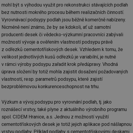
mohl být s výhodou využit pro rekonstrukci stávajících podlah
bez nutnosti mokrého procesu během realizačních činností.
Vyrovnávací podsypy podlah jsou běžně komerčně nabízeny.
Nicméně není známo, že by se kdokoli, ať už samotní
producenti desek či vědecko-výzkumní pracovníci zabývali
možností vývoje a ověřením vlastností podsypu právě
z odřezků cementotřískových desek. Vzhledem k tomu, že
velikost jednotlivých kusů odřezků je variabilní, je nutné
v rámci výroby podsypu zařadit krok předúpravy. Vhodná
úprava složení by totiž mohla zajistit dosažení požadovaných
vlastností, resp. parametrů podsypu, které zajistí
bezproblémovou konkurenceschopnost na trhu.
Výzkum a vývoj podsypu pro vyrovnání podlah, tj. jako
roznášecí vrstvy, také plyne z aktuálního výrobního programu
spol. CIDEM Hranice, a.s. Jednou z možností využití
cementotřískových desek je totiž jejich aplikace pod nášlapnou
vrstvu podlahy. Příklad podlahy s cementotřískovými deskami