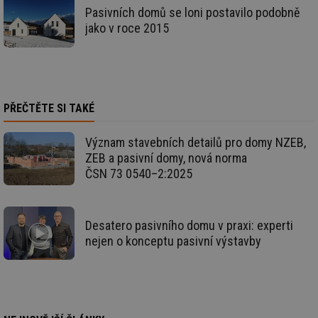
Nezařazené soubory
Pasivních domů se loni postavilo podobně
jako v roce 2015
Nezbytně nutné soubory cookie umožňují základní
funkce webových stránek, jako je přihlášení
uživatele a správa účtu. Webové stránky nelze bez
nezbytně nutných souborů cookie správně používat.
Provider
/
Název
Vyprší
Po
Doména
PŘEČTĚTE SI TAKÉ
g_state
.forum.tzb-
Zavřením
Sl
info.cz
prohlížeče
př
po
Význam stavebních detailů pro domy NZEB,
ZEB a pasivní domy, nová norma
g_csrf_token
.forum.tzb-
Zavřením
Sl
info.cz
prohlížeče
př
ČSN 73 0540–2:2025
po
id
konference.tzb-
1 rok
Te
info.cz
co
po
Desatero pasivního domu v praxi: experti
vy
nejen o konceptu pasivní výstavby
se
_hjAbsoluteSessionInProgress
29 minut
So
Hotjar Ltd
59 sekund
na
.tzb-info.cz
ab
sl
ce
pr