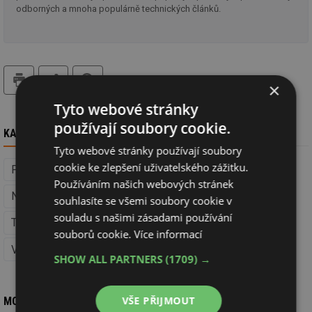
odborných a mnoha populárně technických článků.
tisk
hledat
×
Tyto webové stránky
používají soubory cookie.
KAM DÁL
Tyto webové stránky používají soubory
cookie ke zlepšení uživatelského zážitku.
Pasivní domy (Nízkoenergetické stavby)
Používáním našich webových stránek
Nízkoenergetické stavby
souhlasíte se všemi soubory cookie v
souladu s našimi zásadami používání
Téměř nulové budovy (Nízkoenergetické stavby)
souborů cookie.
Více informací
Vytápění
Větrání a klimatizace
Voda, kanalizace
SHOW ALL PARTNERS
(1709) →
VŠE PŘIJMOUT
MOHLO BY VÁS ZAJÍMAT