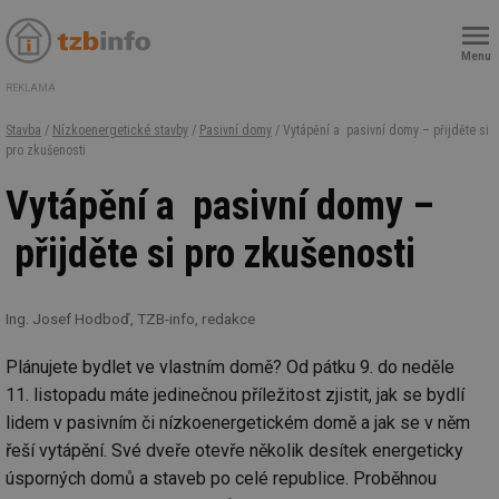
Menu
REKLAMA
Stavba
/
Nízkoenergetické stavby
/
Pasivní domy
/ Vytápění a pasivní domy – přijděte si
pro zkušenosti
Vytápění a pasivní domy –
přijděte si pro zkušenosti
Ing. Josef Hodboď, TZB-info, redakce
Plánujete bydlet ve vlastním domě? Od pátku 9. do neděle
11. listopadu máte jedinečnou příležitost zjistit, jak se bydlí
lidem v pasivním či nízkoenergetickém domě a jak se v něm
řeší vytápění. Své dveře otevře několik desítek energeticky
úsporných domů a staveb po celé republice. Proběhnou