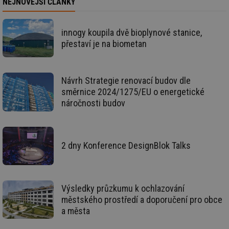
NEJNOVĚJŠÍ ČLÁNKY
poč
Ne
žá
id
in
innogy koupila dvě bioplynové stanice,
přestaví je na biometan
id
vetrani.tzb-
10 let
Te
info.cz
co
po
vy
se
Návrh Strategie renovací budov dle
_hjIncludedInSessionSample
1 minuta
Te
Hotjar Ltd
směrnice 2024/1275/EU o energetické
59 sekund
co
elektro.tzb-
náročnosti budov
na
info.cz
ab
Ho
zd
ná
za
2 dny Konference DesignBlok Talks
vz
de
de
re
we
Výsledky průzkumu k ochlazování
mv
2 měsíce 4
Te
Airtable
týdny
co
.tzb-info.cz
městského prostředí a doporučení pro obce
po
a města
sl
už
int