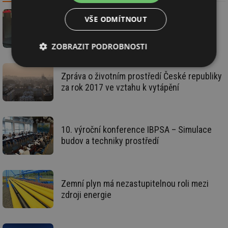
VŠE ODMÍTNOUT
Kotel na pelety do rodinného domu
ZOBRAZIT PODROBNOSTI
Nezbytně
Výkonové
Soubory
Zpráva o životním prostředí České republiky
nutné
soubory
cílení
soubory
za rok 2017 ve vztahu k vytápění
Funkční soubory
Nezařazené
10. výroční konference IBPSA – Simulace
soubory
budov a techniky prostředí
Zemní plyn má nezastupitelnou roli mezi
zdroji energie
Nezbytně nutné soubory
Výkonové soubory
Soubory cílení
Funkční soubory