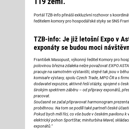
119 zemí.
Portál TZB-info přináší exkluzívní rozhovor s koord
ředitelem komory pro hospodářské styky se SNS Fra
TZB-info: Je již letošní Expo v A
exponáty se budou moci návštěvní
František Masopust, výkonný ředitel Komory pro hos
polovinou března zdaleka nelze považovat EXPO ASTAN
pracuje na samotném výstavišti, stejně tak jsou v běh
komisaře výstavy, spolu Czech Trade, MPO ČR a s firm
dodavatel expozice, aktivně řeší otázky, spojené s česk
širokým spektrem záběru – od přípravy exponátů, přes
pracovat.
Současně se začal připravovat harmonogram prezentač
proběhnou. Na tom se podílí také partneři české účas
Pokud bych měl říci, co vše bude v českém pavilonu k v
elektrický pohon SportStar, miniturbína Mavel, skládací 
exponátů."