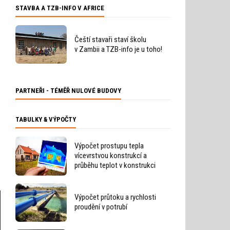
STAVBA A TZB-INFO V AFRICE
Čeští stavaři staví školu
v Zambii a TZB-info je u toho!
PARTNEŘI - TÉMĚŘ NULOVÉ BUDOVY
TABULKY & VÝPOČTY
Výpočet prostupu tepla
vícevrstvou konstrukcí a
průběhu teplot v konstrukci
Výpočet průtoku a rychlosti
proudění v potrubí