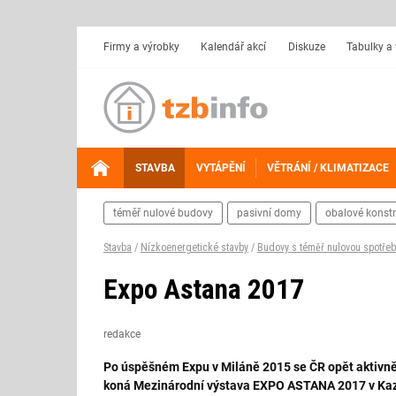
Firmy a výrobky
Kalendář akcí
Diskuze
Tabulky a
STAVBA
VYTÁPĚNÍ
VĚTRÁNÍ / KLIMATIZACE
téměř nulové budovy
pasivní domy
obalové konst
Stavba
/
Nízkoenergetické stavby
/
Budovy s téměř nulovou spotře
Expo Astana 2017
redakce
Po úspěšném Expu v Miláně 2015 se ČR opět aktivně z
koná Mezinárodní výstava EXPO ASTANA 2017 v Kazac