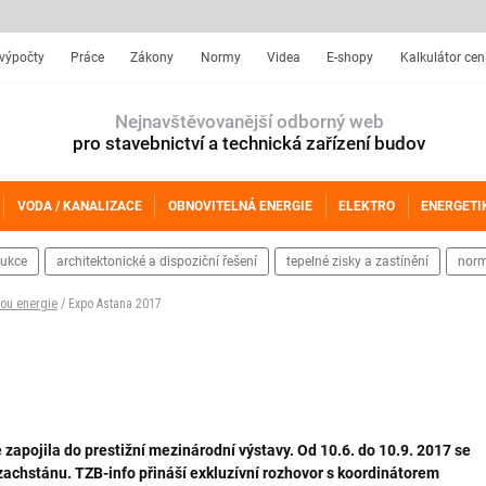
 výpočty
Práce
Zákony
Normy
Videa
E-shopy
Kalkulátor cen
Nejnavštěvovanější odborný web
pro stavebnictví a technická zařízení budov
VODA / KANALIZACE
OBNOVITELNÁ ENERGIE
ELEKTRO
ENERGETI
rukce
architektonické a dispoziční řešení
tepelné zisky a zastínění
norm
bou energie
/ Expo Astana 2017
apojila do prestižní mezinárodní výstavy. Od 10.6. do 10.9. 2017 se
hstánu. TZB-info přináší exkluzívní rozhovor s koordinátorem