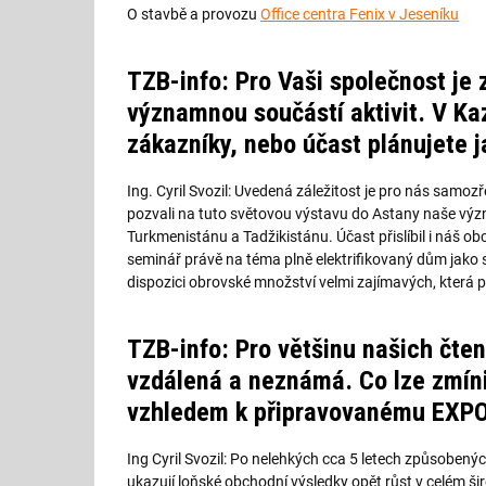
O stavbě a provozu
Office centra Fenix v Jeseníku
TZB-info: Pro Vaši společnost je
významnou součástí aktivit. V Ka
zákazníky, nebo účast plánujete 
Ing. Cyril Svozil: Uvedená záležitost je pro nás samozře
pozvali na tuto světovou výstavu do Astany naše výz
Turkmenistánu a Tadžikistánu. Účast přislíbil i náš o
seminář právě na téma plně elektrifikovaný dům jako
dispozici obrovské množství velmi zajímavých, která 
TZB-info: Pro většinu našich čte
vzdálená a neznámá. Co lze zmíni
vzhledem k připravovanému EX
Ing Cyril Svozil: Po nelehkých cca 5 letech způsobe
ukazují loňské obchodní výsledky opět růst v celém ši