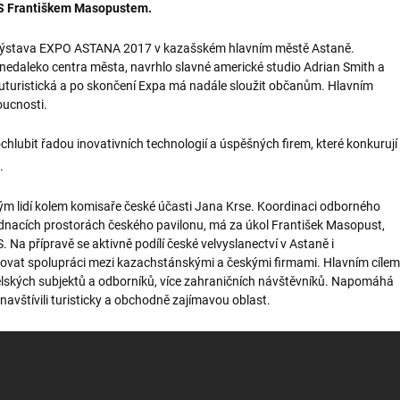
NS Františkem Masopustem.
í výstava EXPO ASTANA 2017 v kazašském hlavním městě Astaně.
 nedaleko centra města, navrhlo slavné americké studio Adrian Smith a
 futuristická a po skončení Expa má nadále sloužit občanům. Hlavním
oucnosti.
chlubit řadou inovativních technologií a úspěšných firem, které konkurují
.
tým lidí kolem komisaře české účasti Jana Krse. Koordinaci odborného
ednacích prostorách českého pavilonu, má za úkol František Masopust,
Na přípravě se aktivně podílí české velvyslanectví v Astaně i
iřovat spolupráci mezi kazachstánskými a českými firmami. Hlavním cílem
atelských subjektů a odborníků, více zahraničních návštěvníků. Napomáhá
navštívili turisticky a obchodně zajímavou oblast.