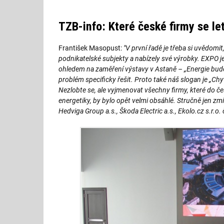
TZB-info: Které české firmy se l
František Masopust:
"V první řadě je třeba si uvědomi
podnikatelské subjekty a nabízely své výrobky. EXPO j
ohledem na zaměření výstavy v Astaně – „Energie budou
problém specificky řešit. Proto také náš slogan je „Chyt
Nezlobte se, ale vyjmenovat všechny firmy, které do č
energetiky, by bylo opět velmi obsáhlé. Stručně jen zmí
Hedviga Group a.s., Škoda Electric a.s., Ekolo.cz s.r.o. 