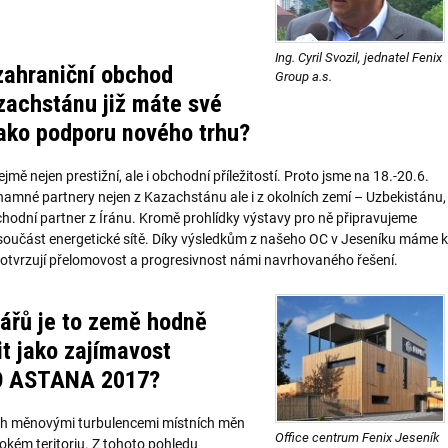
Ing. Cyril Svozil, jednatel Fenix
 zahraniční obchod
Group a.s.
zachstánu již máte své
jako podporu nového trhu?
jmě nejen prestižní, ale i obchodní příležitostí. Proto jsme na 18.-20.6.
namné partnery nejen z Kazachstánu ale i z okolních zemí – Uzbekistánu,
bchodní partner z Íránu. Kromě prohlídky výstavy pro ně připravujeme
 součást energetické sítě. Díky výsledkům z našeho OC v Jeseníku máme k
potvrzují přelomovost a progresivnost námi navrhovaného řešení.
nářů je to země hodně
t jako zajímavost
PO ASTANA 2017?
ných měnovými turbulencemi místních měn
Office centrum Fenix Jeseník
rokém teritoriu. Z tohoto pohledu