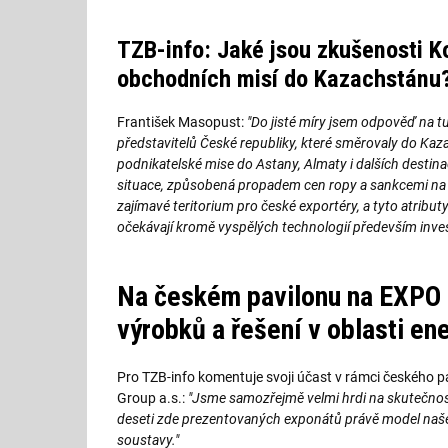
TZB-info: Jaké jsou zkušenosti K
obchodních misí do Kazachstánu
František Masopust:
"Do jisté míry jsem odpověď na t
představitelů České republiky, které směrovaly do Kaz
podnikatelské mise do Astany, Almaty i dalších destinac
situace, způsobená propadem cen ropy a sankcemi na R
zajímavé teritorium pro české exportéry, a tyto atribut
očekávají kromě vyspělých technologií především inve
Na českém pavilonu na EXPO s
výrobků a řešení v oblasti en
Pro TZB-info komentuje svoji účast v rámci českého pav
Group a.s.:
"Jsme samozřejmě velmi hrdi na skutečnost,
deseti zde prezentovaných exponátů právě model naše
soustavy."