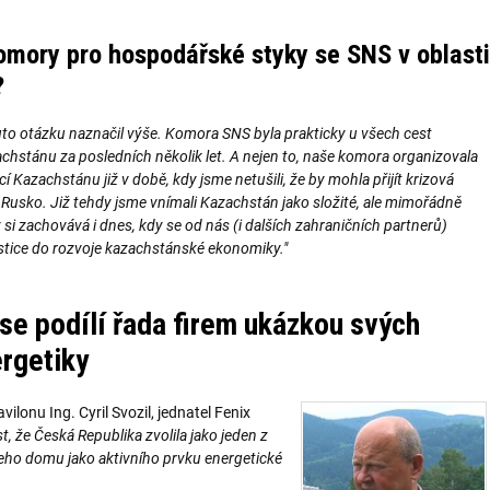
omory pro hospodářské styky se SNS v oblasti
?
uto otázku naznačil výše. Komora SNS byla prakticky u všech cest
achstánu za posledních několik let. A nejen to, naše komora organizovala
í Kazachstánu již v době, kdy jsme netušili, že by mohla přijít krizová
usko. Již tehdy jsme vnímali Kazachstán jako složité, ale mimořádně
y si zachovává i dnes, kdy se od nás (i dalších zahraničních partnerů)
stice do rozvoje kazachstánské ekonomiky."
e podílí řada firem ukázkou svých
ergetiky
ilonu Ing. Cyril Svozil, jednatel Fenix
 že Česká Republika zvolila jako jeden z
ho domu jako aktivního prvku energetické