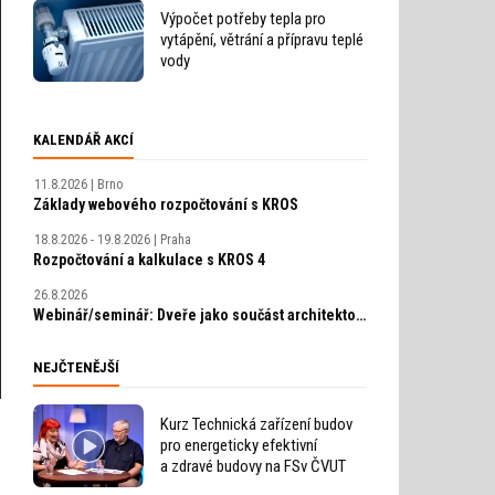
Výpočet potřeby tepla pro
vytápění, větrání a přípravu teplé
vody
KALENDÁŘ AKCÍ
11.8.2026
Brno
Základy webového rozpočtování s KROS
18.8.2026 - 19.8.2026
Praha
Rozpočtování a kalkulace s KROS 4
26.8.2026
Webinář/seminář: Dveře jako součást architektonického detailu, technické řešení bez chyb
NEJČTENĚJŠÍ
Kurz Technická zařízení budov
pro energeticky efektivní
a zdravé budovy na FSv ČVUT