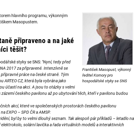
inátorem hlavního programu, výkonným
ntiškem Masopustem.
staně připraveno a na jaké
ci těšit?
podářské styky se SNS:
"Nyní, tedy před
A 2017 za připravené. Intenzívně se
František Masopust, výkonný
u přípravné práce na české straně. Tým
ředitel Komory pro
ou ARTEO CZ, která byla vybrána jako
hospodářské styky se SNS
ou účastí na akci. A jsou to otázky s velmi
 zázemí českého pavilonu až po ubytování těch, kteří v pavilonu budou
ních akcí, které ve společenských prostorách českého pavilonu
ti na EXPO – SPD ČR a AMSP.
idění, byl by to velmi dlouhý seznam. Tak alespoň pár příkladů – letadlo na
elektrokolo, solární lavička a řada virtuálních modelů a interaktivních