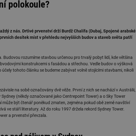
žní polokoule?
ždý z nás. Drtivé prvenství drží Burdž Chalífa (Dubaj, Spojené arabské
prvních desítek míst v přehledu nejvyšších budov a staveb světa patří
a. Budovou rozumíme stavbou určenou pro trvalý pobyt lidí, kde většina
u obvodovými konstrukcemi s fasádou a střechou. Vedle budov o výšková
Pro účely tohoto článku se budeme zabývat volně stojícími stavbami, nikoli
nezávisle na sobě označovány dvě věže. První z nich se nachází v Austrálii,
 Sydney (někdy označované jako Centrepoint Tower) a o Sky Tower
mí může být čtenář poněkud zmaten, zejména pokud obě země navštíví
vá ve stáří literatury. Až do roku 1997 držela rekord Sydney Tower.
wer a prvenství převzala.