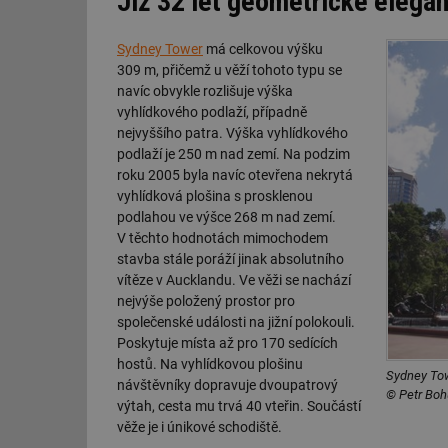
Již 32 let geometrické elega
Sydney Tower
má celkovou výšku
309 m, přičemž u věží tohoto typu se
navíc obvykle rozlišuje výška
vyhlídkového podlaží, případně
nejvyššího patra. Výška vyhlídkového
podlaží je 250 m nad zemí. Na podzim
roku 2005 byla navíc otevřena nekrytá
vyhlídková plošina s prosklenou
podlahou ve výšce 268 m nad zemí.
V těchto hodnotách mimochodem
stavba stále poráží jinak absolutního
vítěze v Aucklandu. Ve věži se nachází
nejvýše položený prostor pro
společenské události na jižní polokouli.
Poskytuje místa až pro 170 sedících
hostů. Na vyhlídkovou plošinu
Sydney Tow
návštěvníky dopravuje dvoupatrový
© Petr Boh
výtah, cesta mu trvá 40 vteřin. Součástí
věže je i únikové schodiště.