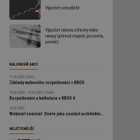
Výpočet schodiště
Výpočet sklonu střechy nebo
rampy (převod stupně, procenta,
poměr)
KALENDÁŘ AKCÍ
11.8.2026
Brno
Základy webového rozpočtování s KROS
18.8.2026 - 19.8.2026
Praha
Rozpočtování a kalkulace s KROS 4
26.8.2026
Webinář/seminář: Dveře jako součást architektonického detailu, technické řešení bez chyb
NEJČTENĚJŠÍ