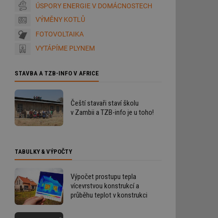
ÚSPORY ENERGIE V DOMÁCNOSTECH
VÝMĚNY KOTLŮ
FOTOVOLTAIKA
VYTÁPÍME PLYNEM
STAVBA A TZB-INFO V AFRICE
Čeští stavaři staví školu
v Zambii a TZB-info je u toho!
TABULKY & VÝPOČTY
Výpočet prostupu tepla
vícevrstvou konstrukcí a
průběhu teplot v konstrukci