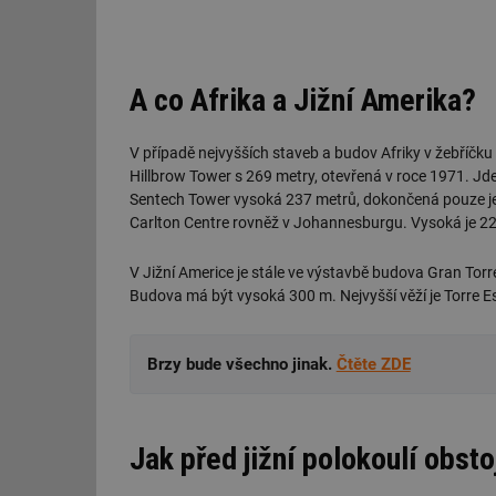
id
_hjIncludedInSessi
A co Afrika a Jižní Amerika?
id
V případě nejvyšších staveb a budov Afriky v žebříčku 
Hillbrow Tower s 269 metry, otevřená v roce 1971. Jde t
id
Sentech Tower vysoká 237 metrů, dokončená pouze jede
Carlton Centre rovněž v Johannesburgu. Vysoká je 22
id
V Jižní Americe je stále ve výstavbě budova Gran Tor
_hjIncludedInSessi
Budova má být vysoká 300 m. Nejvyšší věží je Torre E
_dc_gtm_UA-590170
Brzy bude všechno jinak.
Čtěte ZDE
id
Jak před jižní polokoulí obst