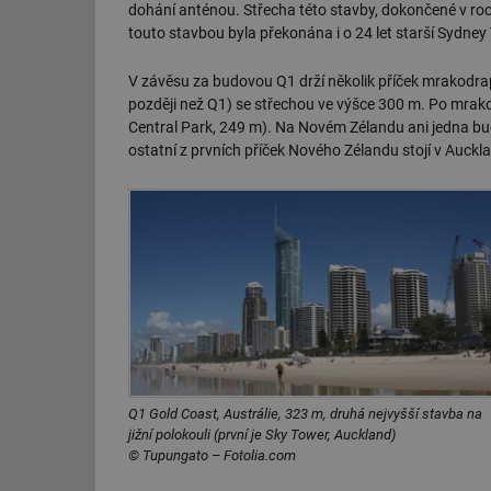
dohání anténou. Střecha této stavby, dokončené v roc
g_csrf_token
touto stavbou byla překonána i o 24 let starší Sydney
id
V závěsu za budovou Q1 drží několik příček mrakodra
později než Q1) se střechou ve výšce 300 m. Po mra
_hjAbsoluteSession
Central Park, 249 m). Na Novém Zélandu ani jedna bu
ostatní z prvních příček Nového Zélandu stojí v Auckl
id
_hjIncludedInSessi
mv
id
Q1 Gold Coast, Austrálie, 323 m, druhá nejvyšší stavba na
id
jižní polokouli (první je Sky Tower, Auckland)
© Tupungato – Fotolia.com
_hjFirstSeen