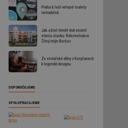
Praha 6 řeší veřejné toalety
netradičně
Jak oživit téměř dvě století
starou stavbu: Rekonstrukce
Žitný mlýn Boršov
Ze stolařské dílny v Koryčanech
k legendě designu
DOPORUČUJEME
SPOLUPRACUJEME