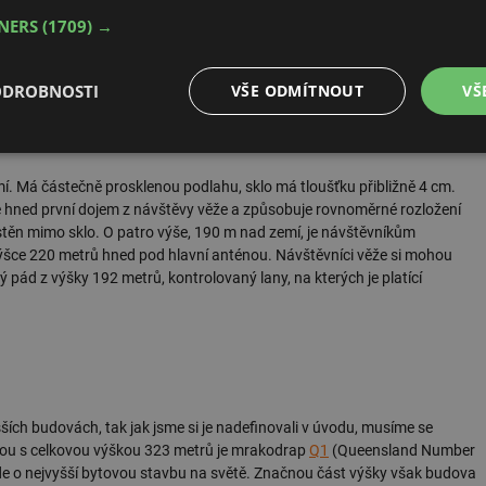
SkyJump ze Sky Tower
 Auckland
© Viktor Malina 2012
TNERS
(1709) →
lina 2012
e 1997. Její stavba trvala dva roky a devět měsíců. Věž je postavena ze
ODROBNOSTI
VŠE ODMÍTNOUT
VŠ
trukce ocelové. Průměr věže je 12 metrů. Uvnitř se nacházejí tři výtahy a
 na geologickém zlomu a je aktivní vulkanickou oblastí, je věž
é
Výkonové
Soubory cílení
Funkční soubory
soubory
í. Má částečně prosklenou podlahu, sklo má tloušťku přibližně 4 cm.
e hned první dojem z návštěvy věže a způsobuje rovnoměrné rozložení
l stěn mimo sklo. O patro výše, 190 m nad zemí, je návštěvníkům
 výšce 220 metrů hned pod hlavní anténou. Návštěvníci věže si mohou
pád z výšky 192 metrů, kontrolovaný lany, na kterých je platící
é soubory
Výkonové soubory
Soubory cílení
Funkční soubory
Neza
ry cookie umožňují základní funkce webových stránek, jako je přihlášení uživatele a
zbytně nutných souborů cookie správně používat.
Provider
/
Vyprší
Popis
ch budovách, tak jak jsme si je nadefinovali v úvodu, musíme se
Doména
ovou s celkovou výškou 323 metrů je mrakodrap
Q1
(Queensland Number
.forum.tzb-
Zavřením
Slouží k přihlášení pomocí Google
jde o nejvyšší bytovou stavbu na světě. Značnou část výšky však budova
info.cz
prohlížeče