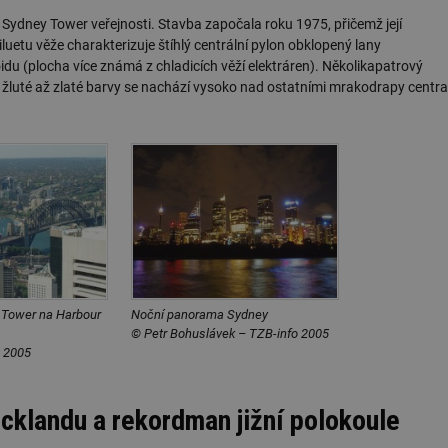
ení Sydney Tower veřejnosti. Stavba započala roku 1975, přičemž její
siluetu věže charakterizuje štíhlý centrální pylon obklopený lany
du (plocha více známá z chladicích věží elektráren). Několikapatrový
é žluté až zlaté barvy se nachází vysoko nad ostatními mrakodrapy centra
 Tower na Harbour
Noční panorama Sydney
© Petr Bohuslávek – TZB-info 2005
š 2005
cklandu a rekordman jižní polokoule