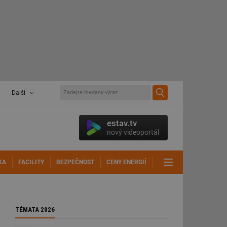
Další
estav.tv
nový videoportál
KA
FACILITY
BEZPEČNOST
CENY ENERGIÍ
DALŠÍ
TÉMATA 2026