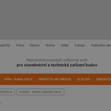
 výpočty
Práce
Zákony
Normy
Videa
E-shopy
Kalkulátor cen
Nejnavštěvovanější odborný web
pro stavebnictví a technická zařízení budov
VODA / KANALIZACE
OBNOVITELNÁ ENERGIE
ELEKTRO
ENERGETI
chitektura
interiéry - design, nábytek, barvy
e?