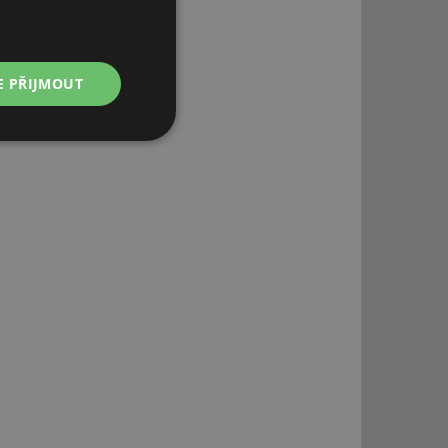
E PŘIJMOUT
Nezařazené
soubory
řazené soubory
 správa účtu. Webové