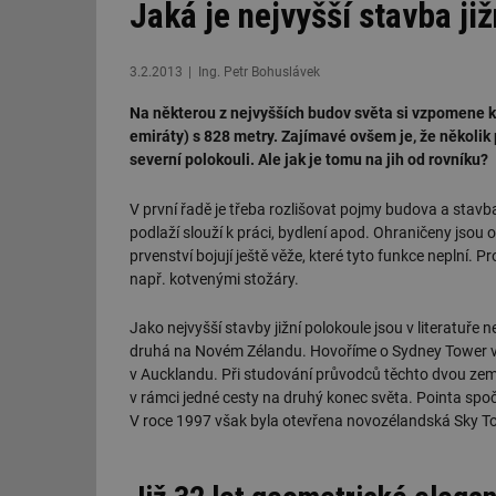
Jaká je nejvyšší stavba ji
3.2.2013
Ing. Petr Bohuslávek
Na některou z nejvyšších budov světa si vzpomene ka
emiráty) s 828 metry. Zajímavé ovšem je, že několik 
severní polokouli. Ale jak je tomu na jih od rovníku?
V první řadě je třeba rozlišovat pojmy budova a stavb
podlaží slouží k práci, bydlení apod. Ohraničeny jso
prvenství bojují ještě věže, které tyto funkce neplní. 
např. kotvenými stožáry.
Jako nejvyšší stavby jižní polokoule jsou v literatuře 
druhá na Novém Zélandu. Hovoříme o Sydney Tower v
v Aucklandu. Při studování průvodců těchto dvou ze
v rámci jedné cesty na druhý konec světa. Pointa spočí
V roce 1997 však byla otevřena novozélandská Sky To