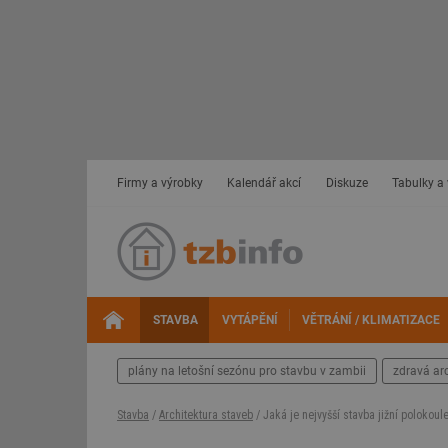
Firmy a výrobky
Kalendář akcí
Diskuze
Tabulky a
STAVBA
VYTÁPĚNÍ
VĚTRÁNÍ / KLIMATIZACE
plány na letošní sezónu pro stavbu v zambii
zdravá ar
Stavba
/
Architektura staveb
/ Jaká je nejvyšší stavba jižní polokoul