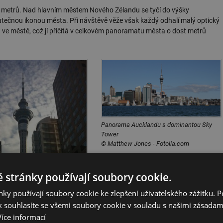
 metrů. Nad hlavním městem Nového Zélandu se tyčí do výšky
utečnou ikonou města. Při návštěvě věže však každý odhalí malý optický
 ve městě, což jí přičítá v celkovém panoramatu města o dost metrů
Panorama Aucklandu s dominantou Sky
Tower
© Matthew Jones - Fotolia.com
 stránky používají soubory cookie.
ky používají soubory cookie ke zlepšení uživatelského zážitku. 
 souhlasíte se všemi soubory cookie v souladu s našimi zásadam
Více informací