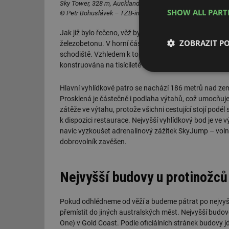
Sky Tower, 328 m, Auckland
Sky Tower,
SHOW ALL PAR
© Petr Bohuslávek – TZB-info 2012
© Viktor Ma
Jak již bylo řečeno, věž byla otevřena veřejnosti v roc
ZOBRAZIT P
železobetonu. V horní části věže jsou pak některé kons
schodiště. Vzhledem k tomu, že se Nový Zéland nachází
konstruována na tisícileté zemětřesení.
Nezbytně nutn
soubory
Hlavní vyhlídkové patro se nachází 186 metrů nad zem
Prosklená je částečně i podlaha výtahů, což umocňuj
zátěže ve výtahu, protože všichni cestující stojí podé
k dispozici restaurace. Nejvyšší vyhlídkový bod je ve
navíc vyzkoušet adrenalinový zážitek SkyJump – volný 
dobrovolník zavěšen.
Nezbytně nutn
Nejvyšší budovy u protinožců
Nezbytně nutné soubo
stránky nelze bez ne
Název
Pokud odhlédneme od věží a budeme pátrat po nejvyšší
přemístit do jiných australských měst. Nejvyšší bud
g_state
One) v Gold Coast. Podle oficiálních stránek budovy 