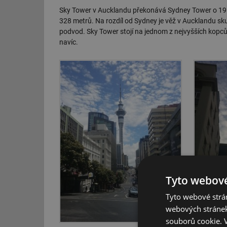
Sky Tower v Aucklandu překonává Sydney Tower o 19
328 metrů. Na rozdíl od Sydney je věž v Aucklandu sk
podvod. Sky Tower stojí na jednom z nejvyšších kopců
navíc.
Tyto webové
Tyto webové strán
webových stránek
souborů cookie.