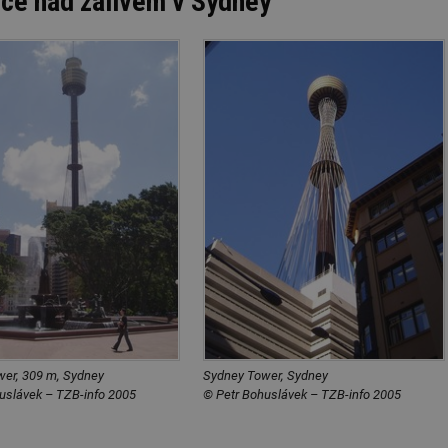
nce nad zálivem v Sydney
er, 309 m, Sydney
Sydney Tower, Sydney
uslávek – TZB-info 2005
© Petr Bohuslávek – TZB-info 2005