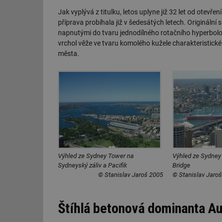
Jak vyplývá z titulku, letos uplyne již 32 let od otevř
příprava probíhala již v šedesátých letech. Originální 
napnutými do tvaru jednodílného rotačního hyperboloi
vrchol věže ve tvaru komolého kužele charakteristick
města.
Výhled ze Sydney Tower na
Výhled ze Sydney
Sydneyský záliv a Pacifik
Bridge
© Stanislav Jaroš 2005
© Stanislav Jaro
Štíhlá betonová dominanta Au