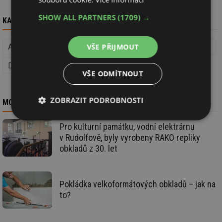
SHOW ALL PARTNERS
(1709) →
KAM DÁL
VŠE PŘIJMOUT
Architektura staveb
Stavba
Podlahy, příčky a povrchy
Dlažby a obklady (Podlahy, příčky a povrchy)
VŠE ODMÍTNOUT
ZOBRAZIT PODROBNOSTI
MOHLO BY VÁS ZAJÍMAT
Nezbytně
Výkonové
Soubory
Pro kulturní památku, vodní elektrárnu
nutné
soubory
cílení
v Rudolfově, byly vyrobeny RAKO repliky
soubory
obkladů z 30. let
Funkční soubory
Nezařazené
Pokládka velkoformátových obkladů – jak na
soubory
to?