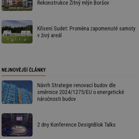
se
Rekonstrukce Žitný mlýn Boršov
_hjAbsoluteSessionInProgress
29 minut
So
Hotjar Ltd
59 sekund
na
.tzb-info.cz
ab
sl
ce
Křísení Sudet: Proměna zapomenuté samoty
pr
v živý areál
poč
Ne
žá
id
in
id
vetrani.tzb-
10 let
Te
info.cz
co
NEJNOVĚJŠÍ ČLÁNKY
po
vy
se
Návrh Strategie renovací budov dle
_hjIncludedInSessionSample
1 minuta
Te
Hotjar Ltd
směrnice 2024/1275/EU o energetické
59 sekund
co
elektro.tzb-
na
info.cz
náročnosti budov
ab
Ho
zd
ná
za
vz
2 dny Konference DesignBlok Talks
de
de
re