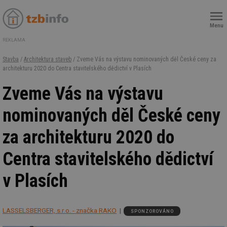
Menu
REKLAMA
Stavba
/
Architektura staveb
/ Zveme Vás na výstavu nominovaných děl České ceny za
architekturu 2020 do Centra stavitelského dědictví v Plasích
Zveme Vás na výstavu
nominovaných děl České ceny
za architekturu 2020 do
Centra stavitelského dědictví
v Plasích
LASSELSBERGER, s.r.o. - značka RAKO
SPONZOROVÁNO