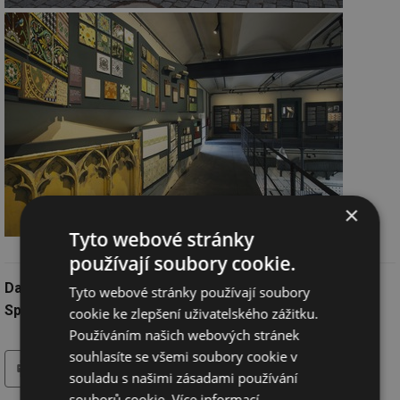
×
Tyto webové stránky
používají soubory cookie.
Datum:
8.8.2020
Tyto webové stránky používají soubory
Společnost:
LASSELSBERGER, s.r.o. - značka RAKO
cookie ke zlepšení uživatelského zážitku.
Používáním našich webových stránek
souhlasíte se všemi soubory cookie v
tisk
hledat
souladu s našimi zásadami používání
souborů cookie.
Více informací