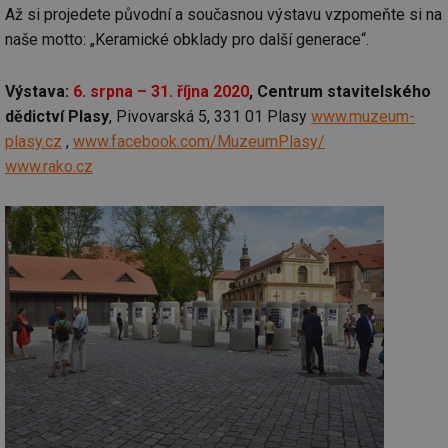
Až si projedete původní a současnou výstavu vzpomeňte si na
naše motto: „Keramické obklady pro další generace“.
Výstava:
6. srpna – 31. října 2020
, Centrum stavitelského
dědictví Plasy
, Pivovarská 5, 331 01 Plasy
www.muzeum-
plasy.cz
,
www.facebook.com/MuzeumPlasy/
www.rako.cz