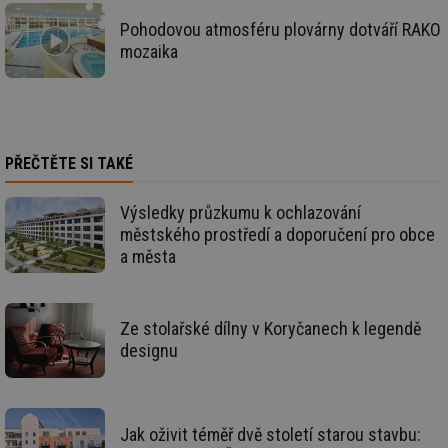
Pohodovou atmosféru plovárny dotváří RAKO
mozaika
Nezbytně nutné soubory
Výkonové soubory
Soubory cílení
Funkční soubory
Nezařazené soubory
Nezbytně nutné soubory cookie umožňují základní
PŘEČTĚTE SI TAKÉ
funkce webových stránek, jako je přihlášení
uživatele a správa účtu. Webové stránky nelze bez
nezbytně nutných souborů cookie správně používat.
Výsledky průzkumu k ochlazování
městského prostředí a doporučení pro obce
Provider
/
Název
Vyprší
Po
Doména
a města
g_state
.forum.tzb-
Zavřením
Sl
info.cz
prohlížeče
př
po
Ze stolařské dílny v Koryčanech k legendě
g_csrf_token
.forum.tzb-
Zavřením
Sl
designu
info.cz
prohlížeče
př
po
id
konference.tzb-
1 rok
Te
info.cz
co
po
Jak oživit téměř dvě století starou stavbu:
vy