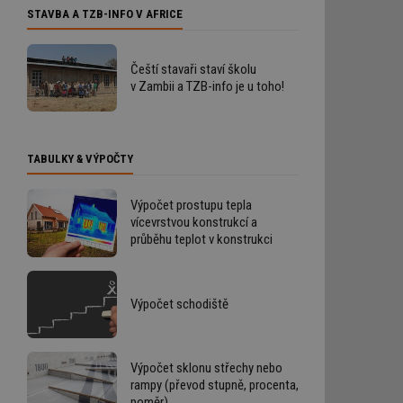
STAVBA A TZB-INFO V AFRICE
Čeští stavaři staví školu
v Zambii a TZB-info je u toho!
TABULKY & VÝPOČTY
Výpočet prostupu tepla
vícevrstvou konstrukcí a
průběhu teplot v konstrukci
Výpočet schodiště
Výpočet sklonu střechy nebo
rampy (převod stupně, procenta,
poměr)