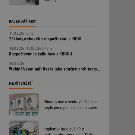
KALENDÁŘ AKCÍ
11.8.2026
Brno
Základy webového rozpočtování s KROS
18.8.2026 - 19.8.2026
Praha
Rozpočtování a kalkulace s KROS 4
26.8.2026
Webinář/seminář: Dveře jako součást architektonického detailu, technické řešení bez chyb
NEJČTENĚJŠÍ
Klimatizace a venkovní žaluzie:
nejde jen o peníze, ale i o právo
Implementace duálního
praktického vyučování (DPV)