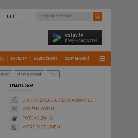
Další
estav.tv
nový videoportál
KA
FACILITY
BEZPEČNOST
CENY ENERGIÍ
DALŠÍ
ystémy
rámy a kování
další
TÉMATA 2026
ÚSPORY ENERGIE V DOMÁCNOSTECH
VÝMĚNY KOTLŮ
FOTOVOLTAIKA
VYTÁPÍME PLYNEM