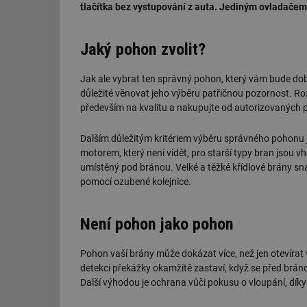
tlačítka bez vystupování z auta. Jediným ovladačem
Jaký pohon zvolit?
Jak ale vybrat ten správný pohon, který vám bude dobř
důležité věnovat jeho výběru patřičnou pozornost. Roz
především na kvalitu a nakupujte od autorizovaných pr
Dalším důležitým kritériem výběru správného pohonu 
motorem, který není vidět, pro starší typy bran jso
umístěný pod bránou. Velké a těžké křídlové brány
pomocí ozubené kolejnice.
Není pohon jako pohon
Pohon vaší brány může dokázat více, než jen otevírat
detekci překážky okamžitě zastaví, když se před bráno
Další výhodou je ochrana vůči pokusu o vloupání, díky 