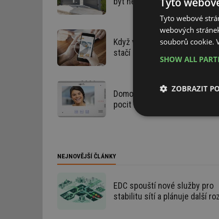
Tyto webové
být neviditelný!
Tyto webové strán
webových stránek
souborů cookie.
Když vám pro ovládání domác
stačí chytrý telefon
SHOW ALL PAR
ZOBRAZIT P
Domovní videotelefon nejen p
pocit bezpečí
Nezbytně nutn
soubory
NEJNOVĚJŠÍ ČLÁNKY
EDC spouští nové služby pro
Nezbytně nutn
stabilitu sítí a plánuje další ro
Nezbytně nutné soubo