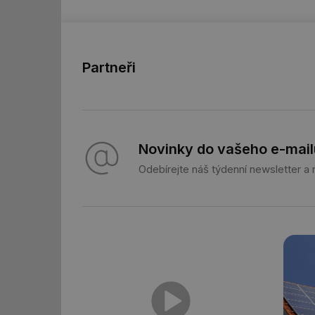
id
_hjFirstSeen
Partneři
id
_hjIncludedInSessi
Novinky do vašeho e-mail
id
Odebírejte náš týdenní newsletter a
id
id
_hjIncludedInSessi
_dc_gtm_UA-590170