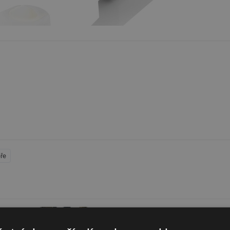
ře
ůže
Nový pohon Irismo® WireFree 45