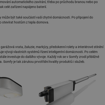
ramování automatického zavírání, třeba po průchodu branou nebo po
k celé zařízení napájeno baterií.
může být také součástí vaší chytré domácnosti. Po připojení do
bo otevírat hostům z tepla domova.
arážová vrata, žaluzie, markýzy, předokenní rolety a interiérové stínění
uje vývoji vlastních systémů řízení inteligentní domácnosti. Po celém
ále investuje do dalšího vývoje. Každý rok se v Somfy zrodí přibližně
a. Somfy je tak zárukou prvotřídní kvality produktů i služeb.