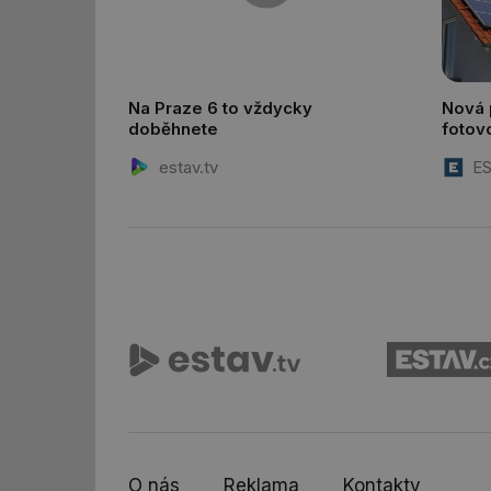
id
Na Praze 6 to vždycky
Nová p
_hjIncludedInSessi
doběhnete
fotovo
elektr
estav.tv
ES
_hjIncludedInSessi
__gfp_64b
__cf_bm
sid
_hjIncludedInSessi
_hjIncludedInSessi
O nás
Reklama
Kontakty