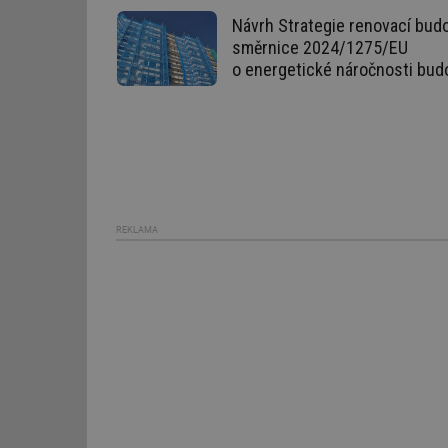
stránky nelze bez ne
Návrh Strategie renovací budo
Název
směrnice 2024/1275/EU
o energetické náročnosti bud
g_state
g_csrf_token
id
_hjAbsoluteSession
REKLAMA
id
_hjIncludedInSessi
mv
id