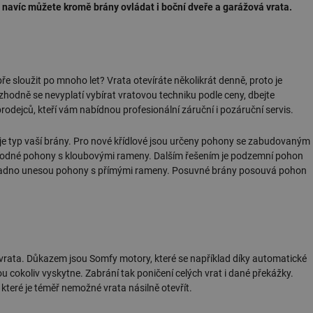
 navíc můžete kromě brány ovládat i boční dveře a garážová vrata.
e sloužit po mnoho let? Vrata otevíráte několikrát denně, proto je
hodně se nevyplatí vybírat vratovou techniku podle ceny, dbejte
odejců, kteří vám nabídnou profesionální záruční i pozáruční servis.
je typ vaší brány. Pro nové křídlové jsou určeny pohony se zabudovaným
u vhodné pohony s kloubovými rameny. Dalším řešením je podzemní pohon
 snadno unesou pohony s přímými rameny. Posuvné brány posouvá pohon
 vrata. Důkazem jsou Somfy motory, které se například díky automatické
u cokoliv vyskytne. Zabrání tak poničení celých vrat i dané překážky.
které je téměř nemožné vrata násilně otevřít.