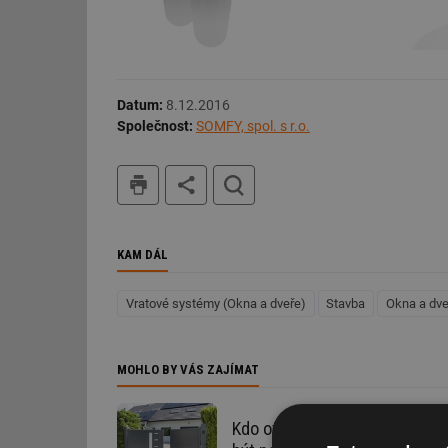
Datum:
8.12.2016
Společnost:
SOMFY, spol. s r.o.
tisk
hledat
KAM DÁL
Vratové systémy (Okna a dveře)
Stavba
Okna a dve
MOHLO BY VÁS ZAJÍMAT
Kdo otevřel bránu? I pohon m