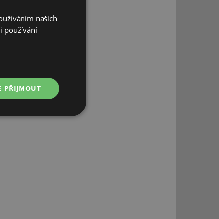
Používáním našich
i používání
E PŘIJMOUT
Nezařazené
soubory
řazené soubory
 správa účtu. Webové