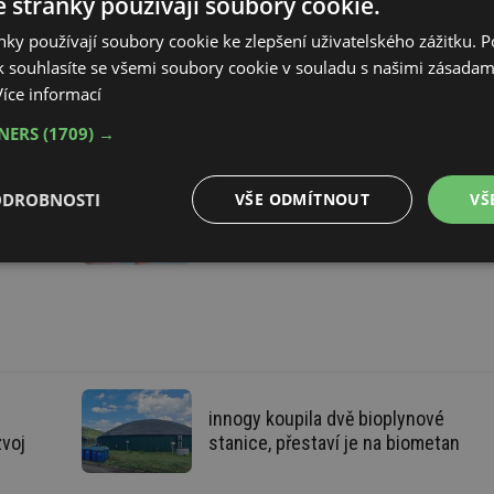
 stránky používají soubory cookie.
pro záclony a závěsy
ky používají soubory cookie ke zlepšení uživatelského zážitku. 
 souhlasíte se všemi soubory cookie v souladu s našimi zásadam
Více informací
nosti
Ovládání moderní domácnosti
TNERS
(1709) →
ODROBNOSTI
VŠE ODMÍTNOUT
VŠ
®
ro
TaHoma
– inteligentní ovládání
domácnosti
é
Výkonové
Soubory cílení
Funkční soubory
soubory
innogy koupila dvě bioplynové
é soubory
Výkonové soubory
Soubory cílení
Funkční soubory
Neza
zvoj
stanice, přestaví je na biometan
ry cookie umožňují základní funkce webových stránek, jako je přihlášení uživatele a