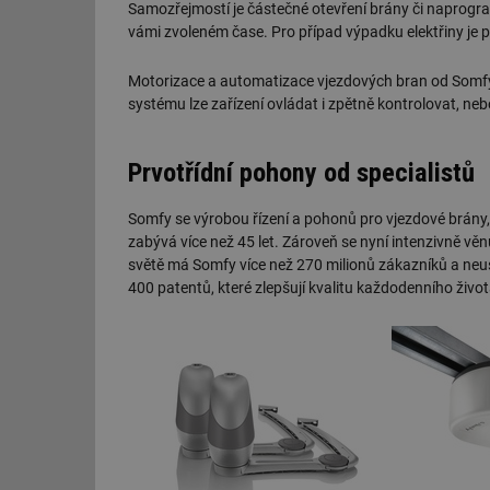
Samozřejmostí je částečné otevření brány či naprog
vámi zvoleném čase. Pro případ výpadku elektřiny je pa
Motorizace a automatizace vjezdových bran od Somfy 
systému lze zařízení ovládat i zpětně kontrolovat, ne
Prvotřídní pohony od specialistů
Somfy se výrobou řízení a pohonů pro vjezdové brány, g
zabývá více než 45 let. Zároveň se nyní intenzivně věn
světě má Somfy více než 270 milionů zákazníků a neust
400 patentů, které zlepšují kvalitu každodenního život