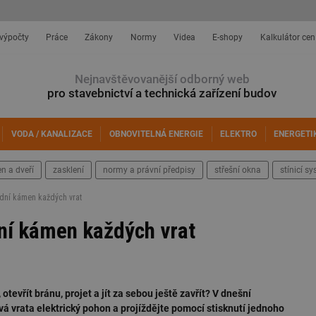
 výpočty
Práce
Zákony
Normy
Videa
E-shopy
Kalkulátor cen
Nejnavštěvovanější odborný web
pro stavebnictví a technická zařízení budov
VODA / KANALIZACE
OBNOVITELNÁ ENERGIE
ELEKTRO
ENERGETI
n a dveří
zasklení
normy a právní předpisy
střešní okna
stínicí s
adní kámen každých vrat
dní kámen každých vrat
otevřít bránu, projet a jít za sebou ještě zavřít? V dnešní
vá vrata elektrický pohon a projíždějte pomocí stisknutí jednoho