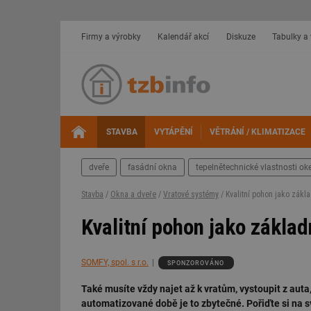
Firmy a výrobky
Kalendář akcí
Diskuze
Tabulky a
STAVBA
VYTÁPĚNÍ
VĚTRÁNÍ / KLIMATIZACE
dveře
fasádní okna
tepelnětechnické vlastnosti oke
Stavba
/
Okna a dveře
/
Vratové systémy
/ Kvalitní pohon jako zákl
Kvalitní pohon jako zákla
SOMFY, spol. s r.o.
SPONZOROVÁNO
Také musíte vždy najet až k vratům, vystoupit z auta, 
automatizované době je to zbytečné. Pořiďte si na s