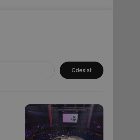
ní session uživatele
ar mohl sledovat
 relací. Neobsahuje
ní session uživatele
 informoval Hotjar
o vzorkování dat
šeho webu
Odeslat
ní session uživatele
ní session uživatele
ní session uživatele
 informoval Hotjar
o vzorkování dat
šeho webu
ům používajícím
skriptů a kódu na
at za nezbytně
sí fungovat správně.