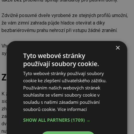
Zdvižně posuvné dveře vyrobené ze stejných profilů umožní,
že vám zimní zahrada půjde hladce otevírat a díky
bezbariérovému prahu nehrozí při vstupu žádné zranění.
×
Vhodnou volbou profilů zabráníte případnému narušení
systému konstrukce, kroucení a vyskakování oken z rámů.
Tyto webové stránky
používají soubory cookie.
Tyto webové stránky používají soubory
Zasklení
cookie ke zlepšení uživatelského zážitku.
Používáním našich webových stránek
K zasklení se obvykle používají dvojskla. Jednoduché sklo
souhlasíte se všemi soubory cookie v
sice umožňuje nejvyšší světelnou propustnost, ale výrazně
souladu s našimi zásadami používání
zhoršuje tepelnou pohodu. Pro celoročně využívanou zimní
souborů cookie.
Více informací
zahradu je toto řešení nevhodné. V takovém případě je
SHOW ALL PARTNERS
(1709) →
dvojsklo, které nám zajistí dostatečnou tepelnou ochranu,
nutností. Výběru skla je třeba věnovat vysokou pozornost,