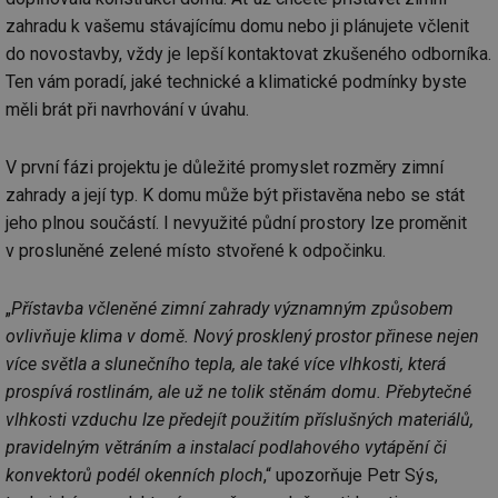
zahradu k vašemu stávajícímu domu nebo ji plánujete včlenit
do novostavby, vždy je lepší kontaktovat zkušeného odborníka.
Ten vám poradí, jaké technické a klimatické podmínky byste
měli brát při navrhování v úvahu.
V první fázi projektu je důležité promyslet rozměry zimní
zahrady a její typ. K domu může být přistavěna nebo se stát
jeho plnou součástí. I nevyužité půdní prostory lze proměnit
v prosluněné zelené místo stvořené k odpočinku.
„
Přístavba včleněné zimní zahrady významným způsobem
ovlivňuje klima v domě. Nový prosklený prostor přinese nejen
více světla a slunečního tepla, ale také více vlhkosti, která
prospívá rostlinám, ale už ne tolik stěnám domu. Přebytečné
vlhkosti vzduchu lze předejít použitím příslušných materiálů,
pravidelným větráním a instalací podlahového vytápění či
konvektorů podél okenních ploch
,“ upozorňuje Petr Sýs,