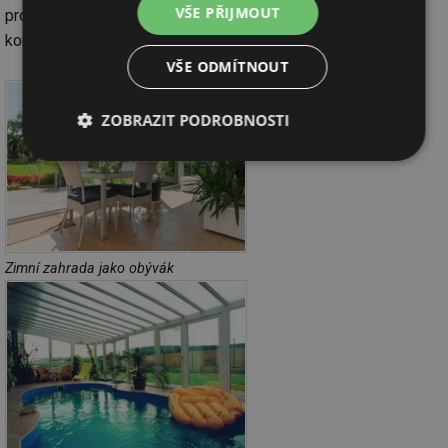
VŠE PŘIJMOUT
protože právě tento materiál vyplňuje největší plochu celé
konstrukce.
VŠE ODMÍTNOUT
ZOBRAZIT PODROBNOSTI
Nezbytně
Výkonové
Soubory
nutné
soubory
cílení
soubory
Zimní zahrada jako obývák
Funkční soubory
Nezařazené
soubory
Nezbytně nutné soubory
Výkonové soubory