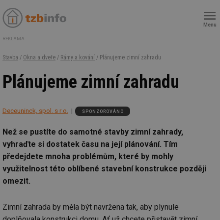
Menu
REKLAMA
Stavba
/
Okna a dveře
/
Rámy a kování
/ Plánujeme zimní zahradu
Plánujeme zimní zahradu
Deceuninck, spol. s r.o.
SPONZOROVÁNO
Než se pustíte do samotné stavby zimní zahrady,
vyhraďte si dostatek času na její plánování. Tím
předejdete mnoha problémům, které by mohly
využitelnost této oblíbené stavební konstrukce později
omezit.
Zimní zahrada by měla být navržena tak, aby plynule
doplňovala konstrukci domu. Ať už chcete přistavět zimní