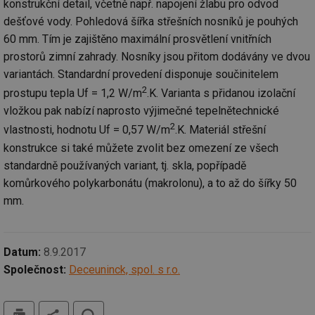
konstrukční detail, včetně např. napojení žlabu pro odvod
žá
id
dešťové vody. Pohledová šířka střešních nosníků je pouhých
in
60 mm. Tím je zajištěno maximální prosvětlení vnitřních
id
forum.tzb-
1 rok
Te
prostorů zimní zahrady. Nosníky jsou přitom dodávány ve dvou
info.cz
co
po
variantách. Standardní provedení disponuje součinitelem
vy
se
2
prostupu tepla Uf = 1,2 W/m
.K. Varianta s přidanou izolační
_hjIncludedInSessionSample
1 minuta
Te
Hotjar Ltd
vložkou pak nabízí naprosto výjimečné tepelnětechnické
59 sekund
co
vetrani.tzb-
2
na
info.cz
vlastnosti, hodnotu Uf = 0,57 W/m
.K. Materiál střešní
ab
konstrukce si také můžete zvolit bez omezení ze všech
Ho
zd
standardně používaných variant, tj. skla, popřípadě
ná
za
komůrkového polykarbonátu (makrolonu), a to až do šířky 50
vz
de
mm.
de
re
we
id
voda.tzb-
10 let
Te
Datum:
8.9.2017
info.cz
co
po
Společnost:
Deceuninck, spol. s r.o.
vy
se
tisk
hledat
id
kalkulator.tzb-
1 rok
Te