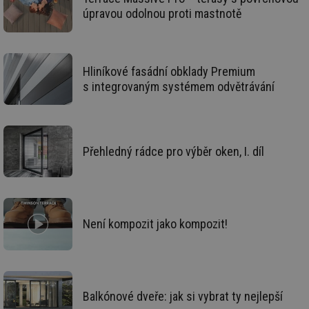
da
úpravou odolnou proti mastnotě
kó
Po
lz
za
nu
be
Hliníkové fasádní obklady Premium
sk
fu
s integrovaným systémem odvětrávání
sp
ná
je
kte
id
př
úč
Přehledný rádce pro výběr oken, I. díl
An
id
energetika.tzb-
10 let
Te
info.cz
co
po
vy
se
Není kompozit jako kompozit!
_hjIncludedInSessionSample
1 minuta
Te
Hotjar Ltd
59 sekund
co
kalkulator.tzb-
na
info.cz
ab
Ho
zd
ná
Balkónové dveře: jak si vybrat ty nejlepší
za