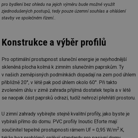
pro bydlení bez ohledu na jejich výměru bude možné využít
zjednodušených postupů, tedy pouze územní souhlas a ohlášení
stavby ve společném řízení..
Konstrukce a výběr profilů
Pro optimální prostupnost sluneční energie je nejvhodnější
skleněná plocha kolmá k zimním slunečním paprskům. Ty
v našich zeměpisných podmínkách dopadají na zem pod úhlem
přibližně 20°, v létě pak pod úhlem okolo 60°. Při takto
zvoleném úhlu v zimě zahrada přijímá dostatek tepla a v létě
se naopak část paprsků odrazí, tudíž nehrozí přehřátí prostoru.
U zimní zahrady vybírejte stejně kvalitní profily, jako byste je
vybírali přímo do domu. PVC profily Inoutic Eforte mají
2
součinitel tepelné prostupnosti rámem Uf = 0,95 W/m
.K,
takže bez problémů splňují standardy pro pasivní domy.