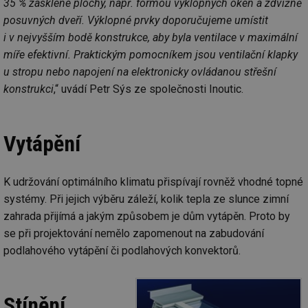
35 % zasklené plochy, např. formou výklopných oken a zdvižně
ce
pr
posuvných dveří. Výklopné prvky doporučujeme umístit
poč
Ne
i v nejvyšším bodě konstrukce, aby byla ventilace v maximální
žá
id
míře efektivní. Praktickým pomocníkem jsou ventilační klapky
in
u stropu nebo napojení na elektronicky ovládanou střešní
id
vetrani.tzb-
10 let
Te
konstrukci
,“ uvádí Petr Sýs ze společnosti Inoutic.
info.cz
co
po
vy
se
Vytápění
_hjIncludedInSessionSample
1 minuta
Te
Hotjar Ltd
59 sekund
co
elektro.tzb-
na
info.cz
ab
Ho
K udržování optimálního klimatu přispívají rovněž vhodné topné
zd
ná
systémy. Při jejich výběru záleží, kolik tepla ze slunce zimní
za
zahrada přijímá a jakým způsobem je dům vytápěn. Proto by
vz
de
se při projektování nemělo zapomenout na zabudování
de
re
podlahového vytápění či podlahových konvektorů.
we
mv
2 měsíce 4
Te
Airtable
týdny
co
.tzb-info.cz
po
Stínění
sl