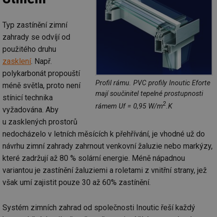
už
int
vý
Typ zastínění zimní
vl
po
zahrady se odvíjí od
Air
us
použitého druhu
už
pr
zasklení
. Např.
int
tě
polykarbonát propouští
Profil rámu. PVC profily Inoutic Eforte
méně světla, proto není
id
vytapeni.tzb-
10 let
Te
info.cz
co
mají součinitel tepelné prostupnosti
stínicí technika
po
2
rámem Uf = 0,95 W/m
.K
vy
vyžadována. Aby
se
u zasklených prostorů
id
stavba.tzb-
10 let
Te
nedocházelo v letních měsících k přehřívání, je vhodné už do
info.cz
co
po
návrhu zimní zahrady zahrnout venkovní žaluzie nebo markýzy,
vy
se
které zadržují až 80 % solární energie. Méně nápadnou
_hjFirstSeen
29 minut
So
Hotjar Ltd
variantou je zastínění žaluziemi a roletami z vnitřní strany, jež
59 sekund
na
.tzb-info.cz
však umí zajistit pouze 30 až 60% zastínění.
ab
sl
ce
pr
Systém zimních zahrad od společnosti Inoutic řeší každý
poč
Ne