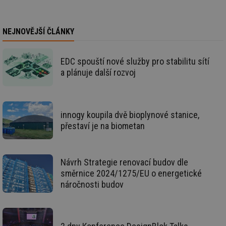
ro
li
To
př
NEJNOVĚJŠÍ ČLÁNKY
by
po
zp
po
EDC spouští nové služby pro stabilitu sítí
we
st
a plánuje další rozvoj
sid
forum.tzb-
1 rok
To
info.cz
bě
so
al
na
innogy koupila dvě bioplynové stanice,
so
přestaví je na biometan
re
pr
po
sp
rel
Návrh Strategie renovací budov dle
_hjIncludedInSessionSample
1 minuta
Te
Hotjar Ltd
směrnice 2024/1275/EU o energetické
59 sekund
co
energetika.tzb-
na
info.cz
náročnosti budov
ab
Ho
zd
ná
za
vz