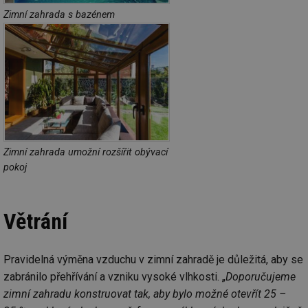
Soubory cílení
Funkční soubory
Zimní zahrada s bazénem
Nezařazené soubory
Nezbytně nutné soubory cookie umožňují základní
funkce webových stránek, jako je přihlášení
uživatele a správa účtu. Webové stránky nelze bez
nezbytně nutných souborů cookie správně používat.
Provider
/
Název
Vyprší
Po
Doména
g_state
.forum.tzb-
Zavřením
Sl
info.cz
prohlížeče
př
Zimní zahrada umožní rozšířit obývací
po
pokoj
g_csrf_token
.forum.tzb-
Zavřením
Sl
info.cz
prohlížeče
př
po
Větrání
id
konference.tzb-
1 rok
Te
info.cz
co
po
vy
se
Pravidelná výměna vzduchu v zimní zahradě je důležitá, aby se
_hjAbsoluteSessionInProgress
29 minut
So
Hotjar Ltd
zabránilo přehřívání a vzniku vysoké vlhkosti. „
Doporučujeme
59 sekund
na
.tzb-info.cz
ab
zimní zahradu konstruovat tak, aby bylo možné otevřít 25 –
sl