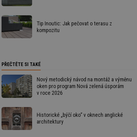
vz
de
de
re
we
Tip Inoutic: Jak pečovat o terasu z
_hjIncludedInSessionSample
1 minuta
Te
Hotjar Ltd
kompozitu
59 sekund
co
voda.tzb-
na
info.cz
ab
Ho
zd
ná
za
vz
PŘEČTĚTE SI TAKÉ
de
de
re
Nový metodický návod na montáž a výměnu
we
oken pro program Nová zelená úsporám
__gfp_64b
1 rok
Je
Gemius
v roce 2026
so
.tzb-info.cz
kt
spr
da
co
ná
Historické „býčí oko“ v oknech anglické
we
architektury
__cf_bm
29 minut
Te
Cloudflare Inc.
59 sekund
co
.vimeo.com
po