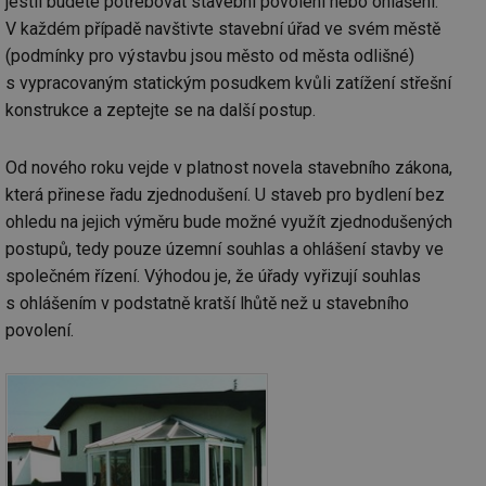
jestli budete potřebovat stavební povolení nebo ohlášení.
V každém případě navštivte stavební úřad ve svém městě
(podmínky pro výstavbu jsou město od města odlišné)
s vypracovaným statickým posudkem kvůli zatížení střešní
konstrukce a zeptejte se na další postup.
Od nového roku vejde v platnost novela stavebního zákona,
která přinese řadu zjednodušení. U staveb pro bydlení bez
ohledu na jejich výměru bude možné využít zjednodušených
postupů, tedy pouze územní souhlas a ohlášení stavby ve
společném řízení. Výhodou je, že úřady vyřizují souhlas
s ohlášením v podstatně kratší lhůtě než u stavebního
povolení.