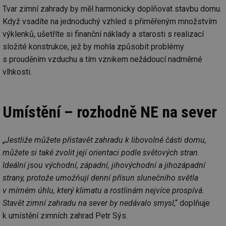
Tvar zimní zahrady by měl harmonicky doplňovat stavbu domu.
Když vsadíte na jednoduchý vzhled s přiměřeným množstvím
výklenků, ušetříte si finanční náklady a starosti s realizací
složité konstrukce, jež by mohla způsobit problémy
s prouděním vzduchu a tím vznikem nežádoucí nadměrné
vlhkosti.
Umístění – rozhodně NE na sever
„
Jestliže můžete přistavět zahradu k libovolné části domu,
můžete si také zvolit její orientaci podle světových stran.
Ideální jsou východní, západní, jihovýchodní a jihozápadní
strany, protože umožňují denní přísun slunečního světla
v mírném úhlu, který klimatu a rostlinám nejvíce prospívá.
Stavět zimní zahradu na sever by nedávalo smysl
,“ doplňuje
k umístění zimních zahrad Petr Sýs.