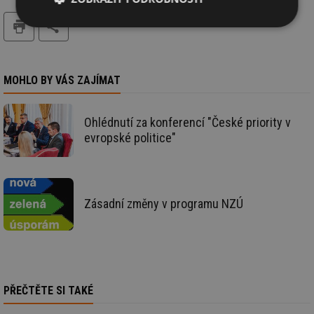
tisk
Nezbytně
Výkonové
Soubory
nutné
soubory
cílení
soubory
MOHLO BY VÁS ZAJÍMAT
Funkční soubory
Nezařazené
soubory
Ohlédnutí za konferencí "České priority v
evropské politice"
Zásadní změny v programu NZÚ
Nezbytně nutné soubory
Výkonové soubory
Soubory cílení
Funkční soubory
Nezařazené soubory
Nezbytně nutné soubory cookie umožňují základní
PŘEČTĚTE SI TAKÉ
funkce webových stránek, jako je přihlášení
uživatele a správa účtu. Webové stránky nelze bez