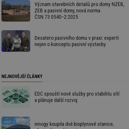
nezbytně nutných souborů cookie správně používat.
Význam stavebních detailů pro domy NZEB,
Provider
/
ZEB a pasivní domy, nová norma
Název
Vyprší
Po
Doména
ČSN 73 0540–2:2025
g_state
.forum.tzb-
Zavřením
Sl
info.cz
prohlížeče
př
po
Desatero pasivního domu v praxi: experti
g_csrf_token
.forum.tzb-
Zavřením
Sl
info.cz
prohlížeče
př
nejen o konceptu pasivní výstavby
po
id
konference.tzb-
1 rok
Te
info.cz
co
po
vy
se
NEJNOVĚJŠÍ ČLÁNKY
_hjAbsoluteSessionInProgress
29 minut
So
Hotjar Ltd
59 sekund
na
.tzb-info.cz
ab
sl
EDC spouští nové služby pro stabilitu sítí
ce
pr
a plánuje další rozvoj
poč
Ne
žá
id
in
innogy koupila dvě bioplynové stanice,
id
vetrani.tzb-
10 let
Te