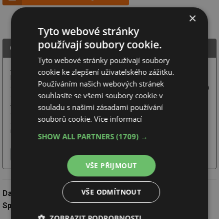
×
Tyto webové stránky
používají soubory cookie.
Centrum pasivního domu, z.s.
Tyto webové stránky používají soubory
Jsme nezávislé sdružení,
cookie ke zlepšení uživatelského zážitku.
které dělá téměř 20 let
Používáním našich webových stránek
osvětu zdravému
souhlasíte se všemi soubory cookie v
a úspornému bydlení.
Sdružujeme přes stovku
souladu s našimi zásadami používání
ověřených firem
souborů cookie.
Více informací
a specialistů, kteří energeticky úsporné a zdravé domy navrhují, staví,
rekonstruují nebo pro ně vyrábí technologie a komponenty. ...
SHOW ALL PARTNERS
(1709) →
Více o firmě
Chci další informace
Webové stránky
VŠE PŘIJMOUT
VŠE ODMÍTNOUT
Datum:
1.10.2024
Společnost:
Centrum pasivního domu, z.s.
ZOBRAZIT PODROBNOSTI