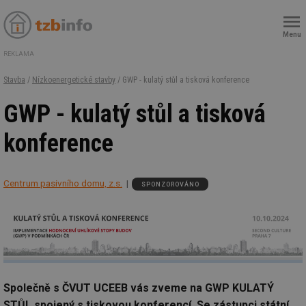
Menu
REKLAMA
Stavba
/
Nízkoenergetické stavby
/ GWP - kulatý stůl a tisková konference
GWP - kulatý stůl a tisková
konference
Centrum pasivního domu, z.s.
SPONZOROVÁNO
Společně s ČVUT UCEEB vás zveme na GWP KULATÝ
STŮL spojený s tiskovou konferencí. Se zástupci státní