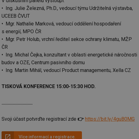
V diskusním panelu vystoupí:
• Ing. Julie Železná, Ph.D., vedoucí týmu Udržitelná výstavba,
UCEEB ČVUT
• Mgr. Nathalie Marková, vedoucí oddělení hospodaření
s energií, MPO ČR
• Mgr. Petr Holub, vrchní ředitel sekce ochrany klimatu, MŽP
ČR
• Ing. Michal Čejka, konzultant v oblasti energetické náročnosti
budov a OZE, Centrum pasivního domu
• Ing. Martin Mihál, vedoucí Product managementu, Xella CZ
TISKOVÁ KONFERENCE 15:00-15:30 HOD.
.........................
Svoji účast potvrďte registrací zde
👉
https://bit.ly/4guB0MG
Více informací a registrace.