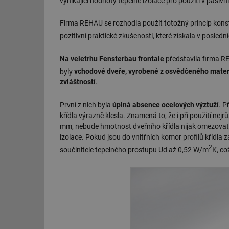
vynikající hodnoty tepelné izolace pro použití v pasi
Firma REHAU se rozhodla použít totožný princip konstr
pozitivní praktické zkušenosti, které získala v posle
Na veletrhu Fensterbau frontale
představila firma RE
byly
vchodové dveře, vyrobené z osvědčeného mate
zvláštností
.
První z nich byla
úplná absence ocelových výztuží
. P
křídla výrazně klesla. Znamená to, že i při použití nejr
mm, nebude hmotnost dveřního křídla nijak omezovat j
izolace. Pokud jsou do vnitřních komor profilů křídla
2
součinitele tepelného prostupu Ud až 0,52 W/m
K, co