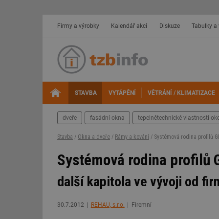
Firmy a výrobky
Kalendář akcí
Diskuze
Tabulky a
STAVBA
VYTÁPĚNÍ
VĚTRÁNÍ / KLIMATIZACE
dveře
fasádní okna
tepelnětechnické vlastnosti oke
Stavba
/
Okna a dveře
/
Rámy a kování
/ Systémová rodina profilů 
Systémová rodina profilů
další kapitola ve vývoji od f
30.7.2012
REHAU, s.r.o.
Firemní