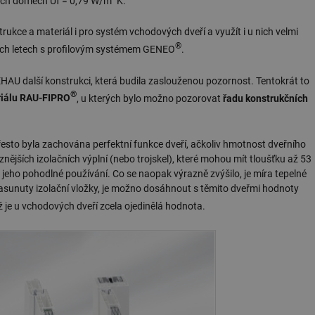
vních domech Uf = 0,79 W/m
K.
ukce a materiál i pro systém vchodových dveří a využít i u nich velmi
®
dních letech s profilovým systémem GENEO
.
HAU další konstrukci, která budila zaslouženou pozornost. Tentokrát to
®
riálu RAU-FIPRO
, u kterých bylo možno pozorovat
řadu konstrukčních
řesto byla zachována perfektní funkce dveří, ačkoliv hmotnost dveřního
ůznějších izolačních výplní (nebo trojskel), které mohou mít tloušťku až 53
eho pohodlné používání. Co se naopak výrazně zvýšilo, je míra tepelné
 zasunuty izolační vložky, je možno dosáhnout s těmito dveřmi hodnoty
ž je u vchodových dveří zcela ojedinělá hodnota.