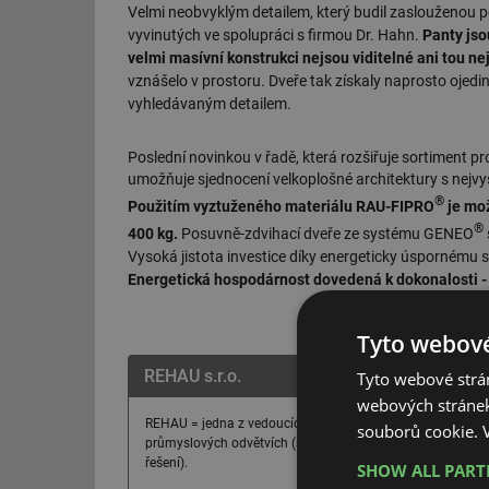
Velmi neobvyklým detailem, který budil zaslouženou 
vyvinutých ve spolupráci s firmou Dr. Hahn.
Panty jso
velmi masívní konstrukci nejsou viditelné ani tou ne
vznášelo v prostoru. Dveře tak získaly naprosto ojedi
vyhledávaným detailem.
Poslední novinkou v řadě, která rozšiřuje sortiment 
umožňuje sjednocení velkoplošné architektury s nejvy
®
Použitím vyztuženého materiálu RAU-FIPRO
je mož
®
400 kg.
Posuvně-zdvihací dveře ze systému GENEO
Vysoká jistota investice díky energeticky úspornému
Energetická hospodárnost dovedená k dokonalosti - 
Tyto webové
REHAU s.r.o.
Tyto webové strán
webových stránek
REHAU = jedna z vedoucích prémiových značek pro polymer
souborů cookie.
průmyslových odvětvích (stavební řešení, okenní řešení, n
řešení).
SHOW ALL PAR