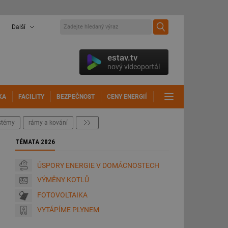
Další
estav.tv
nový videoportál
KA
FACILITY
BEZPEČNOST
CENY ENERGIÍ
DALŠÍ
ystémy
rámy a kování
další
TÉMATA 2026
ÚSPORY ENERGIE V DOMÁCNOSTECH
VÝMĚNY KOTLŮ
FOTOVOLTAIKA
VYTÁPÍME PLYNEM