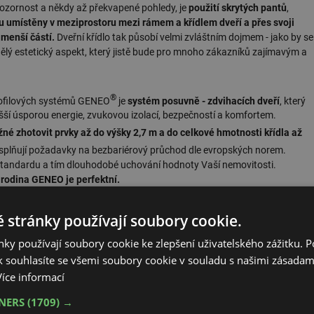
pozornost a někdy až překvapené pohledy, je
použití skrytých pantů
,
u umístěny v meziprostoru mezi rámem a křídlem dveří a přes svoji
jmenší částí.
Dveřní křídlo tak působí velmi zvláštním dojmem - jako by se
nělý estetický aspekt, který jistě bude pro mnoho zákazníků zajímavým a
®
profilových systémů GENEO
je
systém posuvně - zdvihacích dveří
, který
šší úsporou energie, zvukovou izolací, bezpečností a komfortem.
né zhotovit prvky až do výšky 2,7 m a do celkové hmotnosti křídla až
splňují požadavky na bezbariérový průchod dle evropských norem.
 standardu a tím dlouhodobé uchování hodnoty Vaší nemovitosti.
rodina GENEO je perfektní.
 stránky používají soubory cookie.
ky používají soubory cookie ke zlepšení uživatelského zážitku. 
 souhlasíte se všemi soubory cookie v souladu s našimi zásadam
ová řešení ve stavebnictví a v
Více informací
ábytková řešení, průmyslová
TNERS
(1709) →