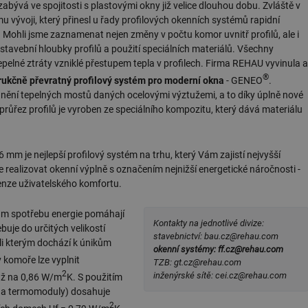
zabývá ve spojitosti s plastovými okny již velice dlouhou dobu. Zvláště v
mu vývoji, který přinesl u řady profilových okenních systémů rapidní
. Mohli jsme zaznamenat nejen změny v počtu komor uvnitř profilů, ale i
stavební hloubky profilů a použití speciálních materiálů. Všechny
epelné ztráty vzniklé přestupem tepla v profilech. Firma REHAU vyvinula a
®
rukčně převratný profilový systém pro moderní okna
- GENEO
.
ranění tepelných mostů daných ocelovými výztužemi, a to díky úplně nové
průřez profilů je vyroben ze speciálního kompozitu, který dává materiálu
mm je nejlepší profilový systém na trhu, který Vám zajistí nejvyšší
realizovat okenní výplně s označením nejnižší energetické náročnosti -
enze uživatelského komfortu.
é Vám spotřebu energie pomáhají
Kontakty na jednotlivé divize:
buje do určitých velikostí
stavebnictví: bau.cz@rehau.com
li kterým dochází k únikům
okenní systémy: ff.cz@rehau.com
 komoře lze vyplnit
TZB: gt.cz@rehau.com
2
inženýrské sítě: cei.cz@rehau.com
 až na 0,86 W/m
K. S použitím
 a termomoduly) dosahuje
2