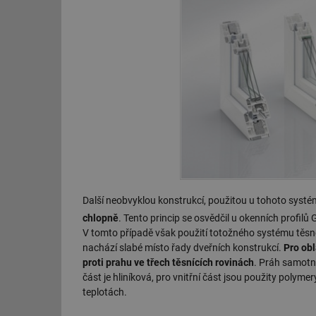
Další neobvyklou konstrukcí, použitou u tohoto systé
chlopně
. Tento princip se osvědčil u okenních profil
V tomto případě však použití totožného systému těsněn
nachází slabé místo řady dveřních konstrukcí.
Pro obl
proti prahu ve třech těsnících rovinách
. Práh samotn
část je hliníková, pro vnitřní část jsou použity polym
teplotách.