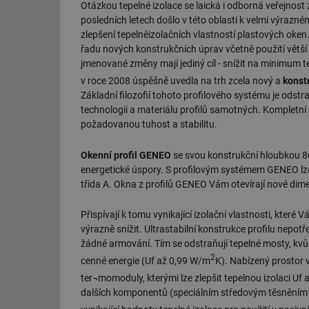
Otázkou tepelné izolace se laická i odborná veřejnost 
posledních letech došlo v této oblasti k velmi výrazné
zlepšení tepelněizolačních vlastností plastových oken
řadu nových konstrukčních úprav včetně použití větší 
jmenované změny mají jediný cíl - snížit na minimum t
v roce 2008 úspěšně uvedla na trh zcela nový a
konst
Základní filozofií tohoto profilového systému je odst
technologii a materiálu profilů samotných. Kompletní 
požadovanou tuhost a stabilitu.
Okenní profil GENEO
se svou konstrukční hloubkou 86 
energetické úspory. S profilovým systémem GENEO lze 
třída A. Okna z profilů GENEO Vám otevírají nové dim
Přispívají k tomu vynikající izolační vlastnosti, kter
výrazně snížit. Ultrastabilní konstrukce profilu nepotře
žádné armování. Tím se odstraňují tepelné mosty, kvů
2
cenné energie (Uf až 0,99 W/m
K). Nabízený prostor v
ter¬momoduly, kterými lze zlepšit tepelnou izolaci Uf
dalších komponentů (speciálním středovým těsněním