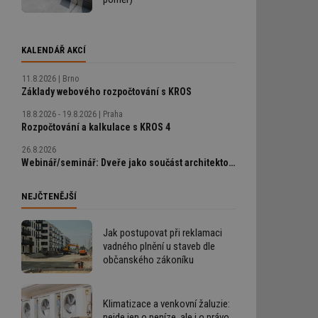
KALENDÁŘ AKCÍ
11.8.2026
Brno
Základy webového rozpočtování s KROS
18.8.2026 - 19.8.2026
Praha
Rozpočtování a kalkulace s KROS 4
26.8.2026
Webinář/seminář: Dveře jako součást architektonického detailu, technické řešení bez chyb
NEJČTENĚJŠÍ
Jak postupovat při reklamaci
vadného plnění u staveb dle
občanského zákoníku
Klimatizace a venkovní žaluzie:
nejde jen o peníze, ale i o právo