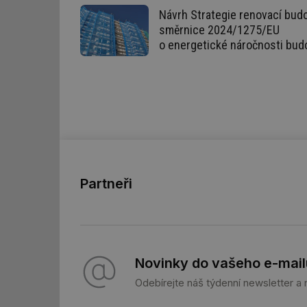
Návrh Strategie renovací budo
_hjIncludedInSessi
směrnice 2024/1275/EU
o energetické náročnosti bud
id
id
id
_hjIncludedInSessi
Partneři
_dc_gtm_UA-590170
id
Novinky do vašeho e-mail
_hjIncludedInSessi
Odebírejte náš týdenní newsletter a