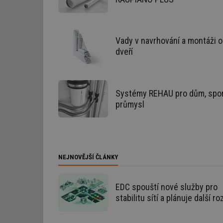
id
_hjAbsoluteSession
Vady v navrhování a montáži o
dveří
id
_hjIncludedInSessi
Systémy REHAU pro dům, spor
průmysl
mv
id
NEJNOVĚJŠÍ ČLÁNKY
id
EDC spouští nové služby pro
_hjFirstSeen
stabilitu sítí a plánuje další ro
id