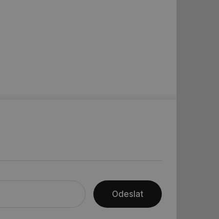
 informoval Hotjar
o vzorkování dat
šeho webu
ní session uživatele
ní session uživatele
ní session uživatele
 informoval Hotjar
o vzorkování dat
šeho webu
ům používajícím
skriptů a kódu na
at za nezbytně
sí fungovat správně.
aké identifikátorem
ní session uživatele
Odeslat
 informoval Hotjar
o vzorkování dat
šeho webu