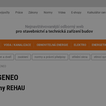
 výpočty
Práce
Zákony
Normy
Videa
E-shopy
Kalkulátor cen
Nejnavštěvovanější odborný web
pro stavebnictví a technická zařízení budov
VODA / KANALIZACE
OBNOVITELNÁ ENERGIE
ELEKTRO
ENERGETI
n a dveří
zasklení
normy a právní předpisy
střešní okna
stínicí s
GENEO
 GENEO
irmy REHAU