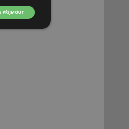
E PŘIJMOUT
Nezařazené
soubory
řazené soubory
 správa účtu. Webové