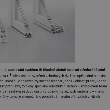
mu, je
zachování systému tří těsnění včetně masívní středové těsnící
®
ů GENEO
, ale v oblasti systémů vchodových dveří se opět jedná o novinku.
í umožňuje dosažení výjimečné těsnosti, a to i v oblasti prahu, kde se
ast prahu
byly zvoleny speciální konstrukční detaily –
křídlo dveří těsní
ý pak sestává ze dvou částí, vyrobených z různých materiálů – vnější
ery. Díky tomu je znemožněno prochládání prahu při nízkých vnějších