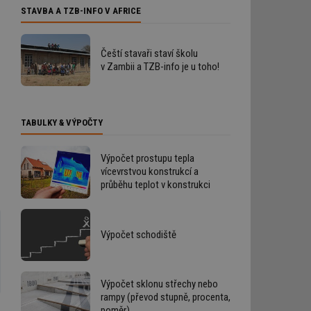
STAVBA A TZB-INFO V AFRICE
Čeští stavaři staví školu
v Zambii a TZB-info je u toho!
TABULKY & VÝPOČTY
Výpočet prostupu tepla
vícevrstvou konstrukcí a
průběhu teplot v konstrukci
Výpočet schodiště
Výpočet sklonu střechy nebo
rampy (převod stupně, procenta,
poměr)