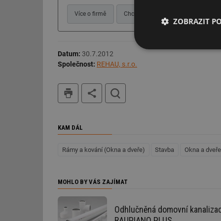
Více o firmě
Chci další informace
Webové s
ZOBRAZIT P
Nezbytně nutn
Datum:
30.7.2012
soubory
Společnost:
REHAU, s.r.o.
tisk
hledat
KAM DÁL
Nezbytně nutn
Nezbytně nutné soubo
Rámy a kování (Okna a dveře)
Stavba
Okna a dveře
stránky nelze bez ne
Název
MOHLO BY VÁS ZAJÍMAT
g_state
Odhlučněná domovní kanaliza
g_csrf_token
RAUPIANO PLUS