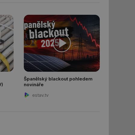
šeho webu
ům používajícím
skriptů a kódu na
at za nezbytně
sí fungovat správně.
aké identifikátorem
ní session uživatele
 informoval Hotjar
o vzorkování dat
šeho webu
 informoval Hotjar
o vzorkování dat
Španělský blackout pohledem
šeho webu
V)
novináře
správě přijetí
ebu.
estav.tv
í mezi lidmi a
lo možné podávat
h stránek.
e, ale pokud je
e pravděpodobně