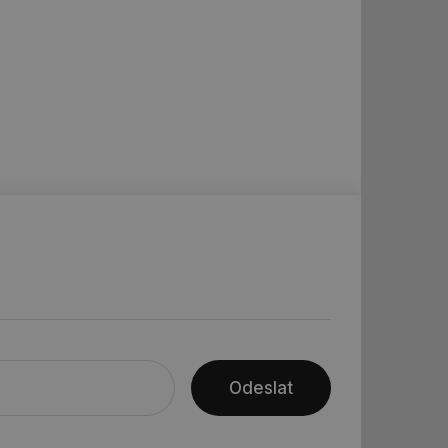
ledů Airtable, k
rakcí v těchto
ní session uživatele
ní session uživatele
ar mohl sledovat
 relací. Neobsahuje
ní session uživatele
 informoval Hotjar
o vzorkování dat
šeho webu
ní session uživatele
ní session uživatele
Odeslat
ní session uživatele
 informoval Hotjar
o vzorkování dat