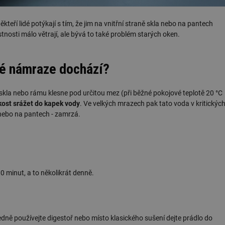
kteří lidé potýkají s tím, že jim na vnitřní straně skla nebo na pantech
nosti málo větrají, ale bývá to také problém starých oken.
né námraze dochází?
skla nebo rámu klesne pod určitou mez (při běžné pokojové teplotě 20 °C
kost srážet do kapek vody
. Ve velkých mrazech pak tato voda v kritickýc
ty nebo na pantech - zamrzá.
 minut, a to několikrát denně.
ledně používejte digestoř nebo místo klasického sušení dejte prádlo do