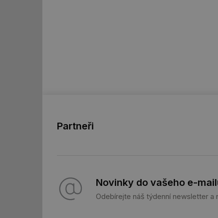
id
id
_hjFirstSeen
id
Partneři
_hjIncludedInSessi
id
id
Novinky do vašeho e-mail
id
Odebírejte náš týdenní newsletter a
_hjIncludedInSessi