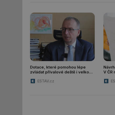
_dc_gtm_UA-590170
id
_hjIncludedInSessi
_hjIncludedInSessi
Dotace, které pomohou lépe
Návrh
zvládat přívalové deště i velkou
V ČR 
__gfp_64b
vodu
metrů
ESTAV.cz
ES
budo
__cf_bm
sid