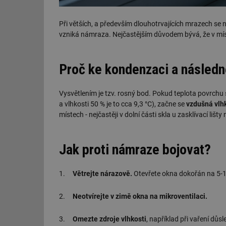
Při větších, a především dlouhotrvajících mrazech se ně
vzniká námraza. Nejčastějším důvodem bývá, že v míst
Proč ke kondenzaci a násled
Vysvětlením je tzv. rosný bod. Pokud teplota povrchu 
a vlhkosti 50 % je to cca 9,3 °C), začne se
vzdušná vlh
místech - nejčastěji v dolní části skla u zasklívací liš
Jak proti námraze bojovat?
1.
Větrejte nárazově.
Otevřete okna dokořán na 5-10
2.
Neotvírejte v zimě okna na mikroventilaci.
3.
Omezte zdroje vlhkosti
, například při vaření důs