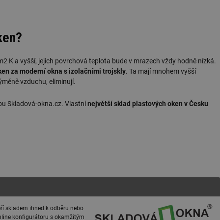
ken?
2 K a vyšší, jejich povrchová teplota bude v mrazech vždy hodně nízká.
en za moderní okna s izolačními trojskly
. Ta mají mnohem vyšší
výměně vzduchu, eliminují.
pu Skladová-okna.cz. Vlastní
největší sklad plastových oken v Česku
eří skladem ihned k odběru nebo
online konfigurátoru s okamžitým