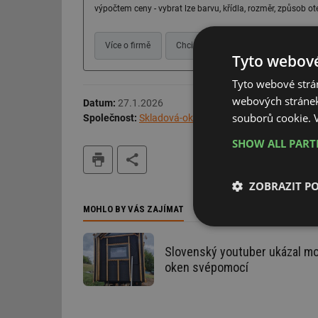
výpočtem ceny - vybrat lze barvu, křídla, rozměr, způsob oteví
Více o firmě
Chci další informace
Webové s
Tyto webové
Tyto webové strán
webových stránek
Datum:
27.1.2026
souborů cookie.
Společnost:
Skladová-okna.cz
SHOW ALL PAR
tisk
ZOBRAZIT P
MOHLO BY VÁS ZAJÍMAT
Nezbytně nutn
soubory
Slovenský youtuber ukázal m
oken svépomocí