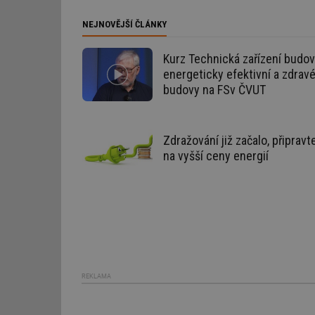
Nezbytně nutn
NEJNOVĚJŠÍ ČLÁNKY
Nezbytně nutné soubo
Kurz Technická zařízení budov
stránky nelze bez ne
energeticky efektivní a zdrav
Název
budovy na FSv ČVUT
g_state
Zdražování již začalo, připravt
g_csrf_token
na vyšší ceny energií
id
_hjAbsoluteSession
id
_hjIncludedInSessi
REKLAMA
mv