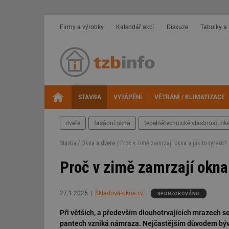
Firmy a výrobky
Kalendář akcí
Diskuze
Tabulky a
STAVBA
VYTÁPĚNÍ
VĚTRÁNÍ / KLIMATIZACE
dveře
fasádní okna
tepelnětechnické vlastnosti oke
Stavba
/
Okna a dveře
/ Proč v zimě zamrzají okna a jak to vyřešit?
Proč v zimě zamrzají okna 
27.1.2026
Skladová-okna.cz
SPONZOROVÁNO
Při větších, a především dlouhotrvajících mrazech se 
pantech vzniká námraza. Nejčastějším důvodem bývá,