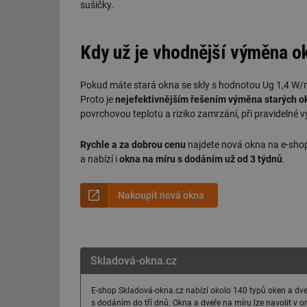
sušičky.
Kdy už je vhodnější výměna o
Pokud máte stará okna se skly s hodnotou Ug 1,4 W/m
Proto je
nejefektivnějším řešením výměna starých ok
povrchovou teplotu a riziko zamrzání, při pravidelné 
Rychle a za dobrou cenu
najdete nová okna na e-sho
a nabízí i
okna na míru s dodáním už od 3 týdnů
.
Nakoupit nová okna
Skladová-okna.cz
E-shop Skladová-okna.cz nabízí okolo 140 typů oken a dv
s dodáním do tří dnů. Okna a dveře na míru lze navolit v 