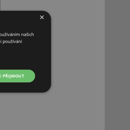
×
Používáním našich
i používání
E PŘIJMOUT
Nezařazené
soubory