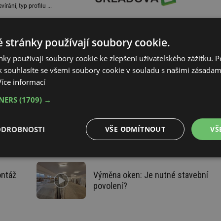
rání, typ profilu ...
tránky
 stránky používají soubory cookie.
ky používají soubory cookie ke zlepšení uživatelského zážitku. 
 souhlasíte se všemi soubory cookie v souladu s našimi zásadam
Více informací
TNERS
(1709) →
ODROBNOSTI
VŠE ODMÍTNOUT
VŠ
é
Výkonové
Soubory cílení
Funkční soubory
soubory
ontáž
Výměna oken: Je nutné stavební
povolení?