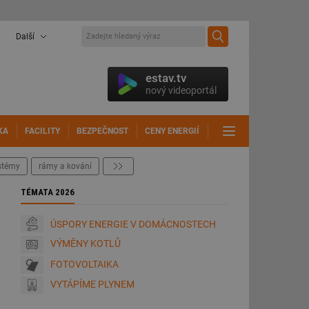
Další
estav.tv
nový videoportál
KA
FACILITY
BEZPEČNOST
CENY ENERGIÍ
DALŠÍ
ystémy
rámy a kování
další
TÉMATA 2026
ÚSPORY ENERGIE V DOMÁCNOSTECH
VÝMĚNY KOTLŮ
FOTOVOLTAIKA
VYTÁPÍME PLYNEM