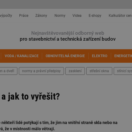
 výpočty
Práce
Zákony
Normy
Videa
E-shopy
Kalkulátor cen
Nejnavštěvovanější odborný web
pro stavebnictví a technická zařízení budov
VODA / KANALIZACE
OBNOVITELNÁ ENERGIE
ELEKTRO
ENERGETI
n a dveří
normy a právní předpisy
zasklení
střešní okna
stínicí s
a jak to vyřešit?
někteří lidé potýkají s tím, že jim na vnitřní straně skla nebo na
 že v místnosti málo větrají.