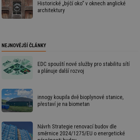
Historické „býčí oko“ v oknech anglické
g_state
.forum.tzb-
Zavřením
Sl
info.cz
prohlížeče
př
architektury
po
g_csrf_token
.forum.tzb-
Zavřením
Sl
info.cz
prohlížeče
př
po
id
konference.tzb-
1 rok
Te
info.cz
co
NEJNOVĚJŠÍ ČLÁNKY
po
vy
se
EDC spouští nové služby pro stabilitu sítí
_hjAbsoluteSessionInProgress
29 minut
So
Hotjar Ltd
a plánuje další rozvoj
59 sekund
na
.tzb-info.cz
ab
sl
ce
pr
poč
innogy koupila dvě bioplynové stanice,
Ne
žá
přestaví je na biometan
id
in
id
vetrani.tzb-
10 let
Te
info.cz
co
Návrh Strategie renovací budov dle
po
směrnice 2024/1275/EU o energetické
vy
se