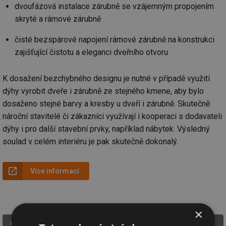
dvoufázová instalace zárubně se vzájemným propojením
skryté a rámové zárubně
čisté bezspárové napojení rámové zárubně na konstrukci
zajišťující čistotu a eleganci dveřního otvoru
K dosažení bezchybného designu je nutné v případě využití
dýhy vyrobit dveře i zárubně ze stejného kmene, aby bylo
dosaženo stejné barvy a kresby u dveří i zárubně. Skutečně
nároční stavitelé či zákazníci využívají i kooperaci s dodavateli
dýhy i pro další stavební prvky, například nábytek. Výsledný
soulad v celém interiéru je pak skutečně dokonalý.
Více informací
×
DORSIS s.r.o.