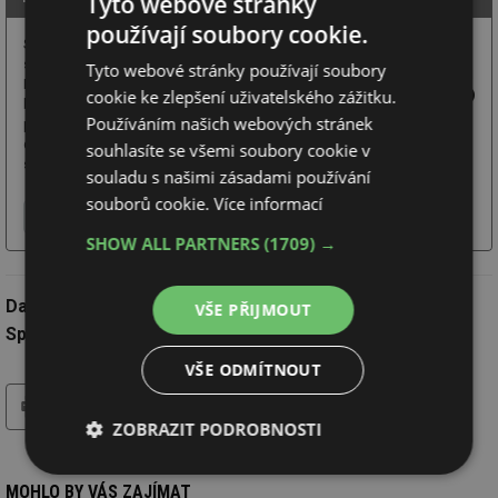
Tyto webové stránky
používají soubory cookie.
Skryté systémy DORSIS –
skryté zárubně Fortius 52,
Tyto webové stránky používají soubory
Durus 45 a Woody,
cookie ke zlepšení uživatelského zážitku.
bezobložková stavební
Používáním našich webových stránek
pouzdra, celoskleněné
dveře DORSIS VITRUM,
souhlasíte se všemi soubory cookie v
skryté soklové lišty LINUS, industriální příčky Digero.
souladu s našimi zásadami používání
souborů cookie.
Více informací
Více o firmě
Chci další informace
Webové stránky
SHOW ALL PARTNERS
(1709) →
Datum:
17.12.2025
VŠE PŘIJMOUT
Společnost:
DORSIS s.r.o.
VŠE ODMÍTNOUT
tisk
ZOBRAZIT PODROBNOSTI
Nezbytně
Výkonové
Soubory
MOHLO BY VÁS ZAJÍMAT
nutné
soubory
cílení