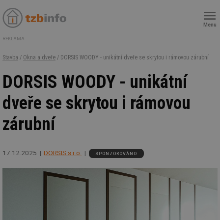
Menu
REKLAMA
Stavba
/
Okna a dveře
/ DORSIS WOODY - unikátní dveře se skrytou i rámovou zárubní
DORSIS WOODY - unikátní
dveře se skrytou i rámovou
zárubní
17.12.2025
DORSIS s.r.o.
SPONZOROVÁNO