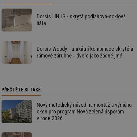
soubory
Dorsis LINUS - skrytá podlahová-soklová
lišta
Funkční soubory
Nezařazené
soubory
Dorsis Woody - unikátní kombinace skryté a
rámové zárubně = dveře jako žádné jiné
Nezbytně nutné soubory
Výkonové soubory
Soubory cílení
Funkční soubory
PŘEČTĚTE SI TAKÉ
Nezařazené soubory
Nový metodický návod na montáž a výměnu
Nezbytně nutné soubory cookie umožňují základní
funkce webových stránek, jako je přihlášení
oken pro program Nová zelená úsporám
uživatele a správa účtu. Webové stránky nelze bez
v roce 2026
nezbytně nutných souborů cookie správně používat.
Provider
/
Název
Vyprší
Po
Doména