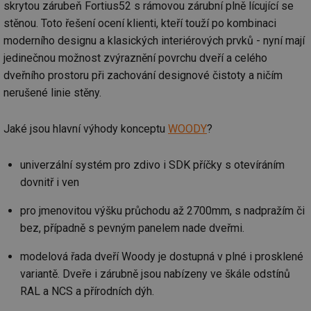
skrytou zárubeň Fortius52 s rámovou zárubní plně lícující se
stěnou. Toto řešení ocení klienti, kteří touží po kombinaci
moderního designu a klasických interiérových prvků - nyní mají
jedinečnou možnost zvýraznění povrchu dveří a celého
dveřního prostoru při zachování designové čistoty a ničím
nerušené linie stěny.
Jaké jsou hlavní výhody konceptu
WOODY
?
univerzální systém pro zdivo i SDK příčky s otevíráním
dovnitř i ven
pro jmenovitou výšku průchodu až 2700mm, s nadpražím či
bez, případně s pevným panelem nade dveřmi.
modelová řada dveří Woody je dostupná v plné i prosklené
variantě. Dveře i zárubně jsou nabízeny ve škále odstínů
RAL a NCS a přírodních dýh.